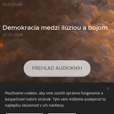
01.03.2026
Demokracia medzi ilúziou a bojom
22.02.2026
PREHĽAD AUDIOKNÍH
Používame cookies, aby sme zaistili správne fungovanie a
PREHĽAD PODCASTOV
bezpečnosť našich stránok. Tým vám môžeme poskytnúť tú
najlepšiu skúsenosť z ich návštevy.