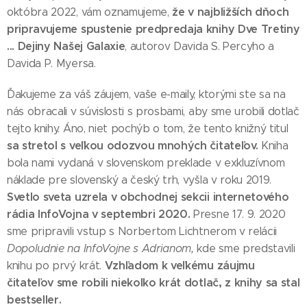
že v najbližších dňoch
októbra 2022, vám oznamujeme,
pripravujeme spustenie predpredaja knihy Dve Tretiny
... Dejiny Našej Galaxie
, autorov Davida S. Percyho a
Davida P. Myersa.
Ďakujeme za váš záujem, vaše e-maily, ktorými ste sa na
nás obracali v súvislosti s prosbami, aby sme urobili dotlač
tejto knihy. Áno, niet pochýb o tom, že tento knižný titul
sa stretol s veľkou odozvou mnohých čitateľov.
Kniha
bola nami vydaná v slovenskom preklade v exkluzívnom
náklade pre slovenský a český trh, vyšla v roku 2019.
Svetlo sveta uzrela v obchodnej sekcii internetového
rádia InfoVojna v septembri 2020.
Presne 17. 9. 2020
sme pripravili vstup s Norbertom Lichtnerom v relácii
Dopoludnie na InfoVojne s Adrianom,
kde sme predstavili
Vzhľadom k veľkému záujmu
knihu po prvý krát.
čitateľov sme robili niekoľko krát dotlač, z knihy sa stal
bestseller.