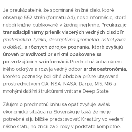
Je preukázateľné, že spomínané knižné dielo, ktoré
obsahuje 552 strán (formátu A4), nesie informácie, ktoré
Preukazuje
neboli knižne publikované v žiadnej inej knihe.
transdisciplinárny prienik viacerých vedných disciplín
(matematika, fyzika, deskriptívna geometria, astrofyzika
,
a rôznych zdrojov poznania, ktoré zvyšujú
a ďalšie)
úroveň pravdivosti prienikmi opakovane sa
potvrdzujúcich sa informácii.
Predmetná kniha okrem
archeoastronómia,
iného odkrýva a rozvíja vedný odbor
ktorého poznatky boli dlhé obdobia prísne utajované
prostredníctvom CIA, NSA, NASA, Darpa, MI5, MI6 a
mnohými ďalšími štruktúrami vrátane Deep State.
Záujem o predmetnú knihu sa opäť zvyšuje, avšak
ekonomická situácia na Slovensku je taká, že nie je
potrebné si ju bližšie predstavovať. Kreatúry vo vedení
nášho štátu, ho zničili za 2 roky v podstate kompletne.