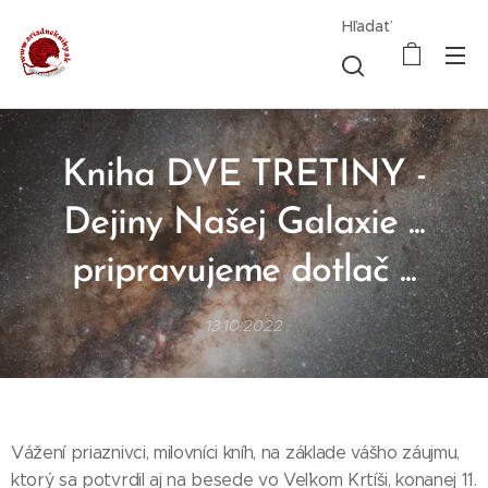
Hľadať
Kniha DVE TRETINY -
Dejiny Našej Galaxie ...
pripravujeme dotlač ...
13.10.2022
Vážení priaznivci, milovníci kníh, na základe vášho záujmu,
ktorý sa potvrdil aj na besede vo Veľkom Krtíši, konanej 11.