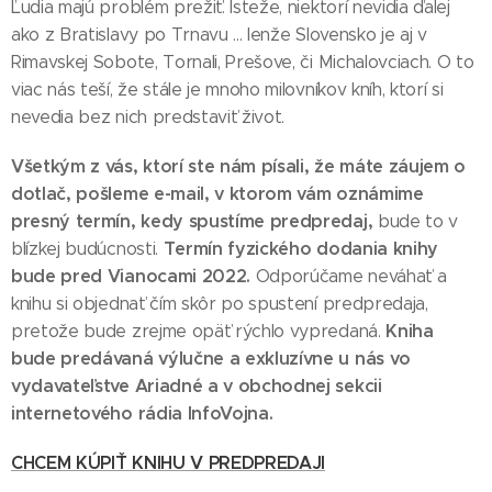
Ľudia majú problém prežiť. Isteže, niektorí nevidia ďalej
ako z Bratislavy po Trnavu ... lenže Slovensko je aj v
Rimavskej Sobote, Tornali, Prešove, či Michalovciach. O to
viac nás teší, že stále je mnoho milovníkov kníh, ktorí si
nevedia bez nich predstaviť život.
Všetkým z vás, ktorí ste nám písali, že máte záujem o
dotlač, pošleme e-mail,
v ktorom vám oznámime
presný termín, kedy spustíme predpredaj,
bude to v
Termín fyzického dodania knihy
blízkej budúcnosti.
bude pred Vianocami 2022.
Odporúčame neváhať a
knihu si objednať čím skôr po spustení predpredaja,
Kniha
pretože bude zrejme opäť rýchlo vypredaná.
bude predávaná výlučne a exkluzívne u nás vo
vydavateľstve Ariadné a v obchodnej sekcii
internetového rádia InfoVojna.
CHCEM KÚPIŤ KNIHU V PREDPREDAJI