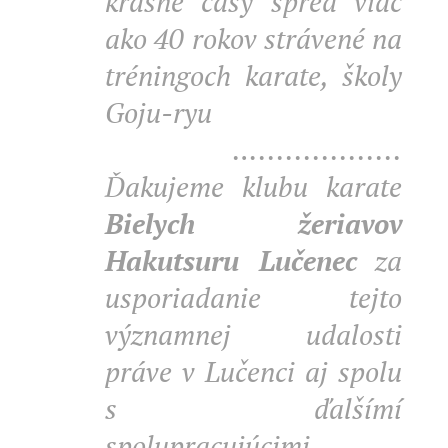
krásne časy spred viac
ako 40 rokov strávené na
tréningoch karate, školy
Goju-ryu 👊👊👊🧶
🔑…................
Ďakujeme klubu karate
Bielych žeriavov
Hakutsuru Lučenec
za
usporiadanie tejto
významnej udalosti
práve v Lučenci aj spolu
s ďalšímí
spolupracujúcimi