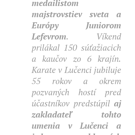
medailistom
majstrovstiev sveta a
Európy Juniorom
Lefevr
om
.
Víkend
prilákal 150 súťažiacich
a kaučov zo 6 krajín.
Karate v Lučenci jubiluje
55 rokov a okrem
pozvaných hostí pred
účastníkov predstúpil
aj
zakladateľ tohto
umenia v Lučenci a