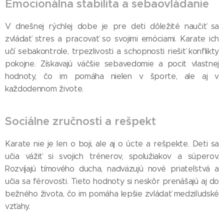
Emocionálna stabilita a sebaovládanie
V dnešnej rýchlej dobe je pre deti dôležité naučiť sa
zvládať stres a pracovať so svojimi emóciami. Karate ich
učí sebakontrole, trpezlivosti a schopnosti riešiť konflikty
pokojne. Získavajú väčšie sebavedomie a pocit vlastnej
hodnoty, čo im pomáha nielen v športe, ale aj v
každodennom živote.
Sociálne zručnosti a rešpekt
Karate nie je len o boji, ale aj o úcte a rešpekte. Deti sa
učia vážiť si svojich trénerov, spolužiakov a súperov.
Rozvíjajú tímového ducha, nadväzujú nové priateľstvá a
učia sa férovosti. Tieto hodnoty si neskôr prenášajú aj do
bežného života, čo im pomáha lepšie zvládať medziľudské
vzťahy.