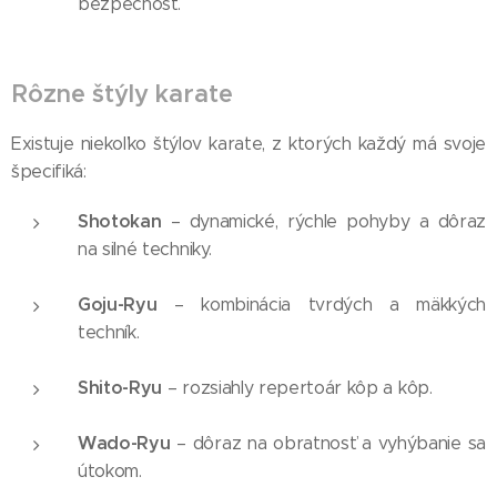
bezpečnosť.
Rôzne štýly karate
Existuje niekoľko štýlov karate, z ktorých každý má svoje
špecifiká:
Shotokan
– dynamické, rýchle pohyby a dôraz
na silné techniky.
Goju-Ryu
– kombinácia tvrdých a mäkkých
techník.
Shito-Ryu
– rozsiahly repertoár kôp a kôp.
Wado-Ryu
– dôraz na obratnosť a vyhýbanie sa
útokom.