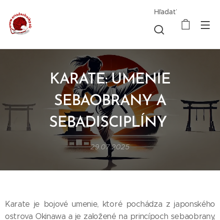
Hľadať
KARATE: UMENIE
SEBAOBRANY A
SEBADISCIPLÍNY
29.07.2025
Karate je bojové umenie, ktoré pochádza z japonského
ostrova Okinawa a je založené na princípoch sebaobrany,