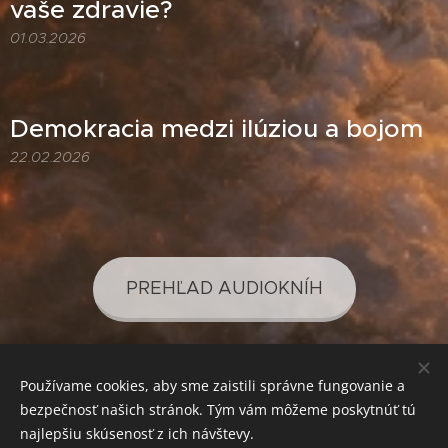
vaše zdravie?
01.03.2026
Demokracia medzi ilúziou a bojom
22.02.2026
PREHĽAD AUDIOKNÍH
Používame cookies, aby sme zaistili správne fungovanie a
PREHĽAD PODCASTOV
bezpečnosť našich stránok. Tým vám môžeme poskytnúť tú
najlepšiu skúsenosť z ich návštevy.