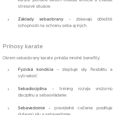
stresové situácie.
Základy sebaobrany
– získavajú dôležité
schopnosti na ochranu seba aj iných.
Prínosy karate
Okrem sebaobrany karate prináša mnohé benefity:
Fyzická kondícia
– zlepšuje sily, flexibilitu a
vytrvalosť.
Sebadisciplína
– tréning rozvíja vnútornú
disciplínu a sebaovládanie.
Sebavedomie
– pravidelné cvičenie posilňuje
duševnú silu a sebavedomie.