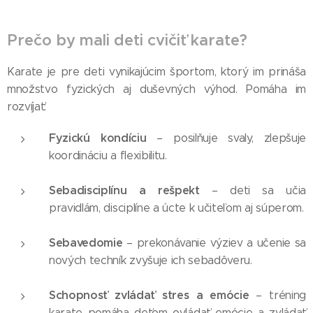
Prečo by mali deti cvičiť karate?
Karate je pre deti vynikajúcim športom, ktorý im prináša
množstvo fyzických aj duševných výhod. Pomáha im
rozvíjať:
Fyzickú kondíciu
– posilňuje svaly, zlepšuje
koordináciu a flexibilitu.
Sebadisciplínu a rešpekt
– deti sa učia
pravidlám, disciplíne a úcte k učiteľom aj súperom.
Sebavedomie
– prekonávanie výziev a učenie sa
nových techník zvyšuje ich sebadôveru.
Schopnosť zvládať stres a emócie
– tréning
karate pomáha deťom ovládať emócie a zvládať