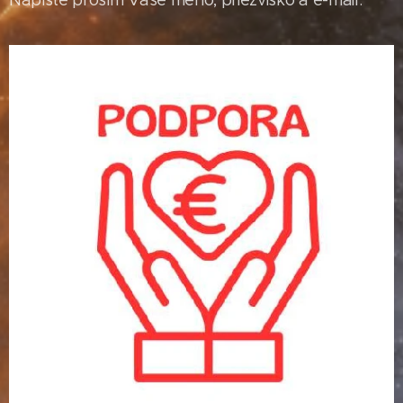
Napíšte prosím Vaše meno, priezvisko a e-mail.