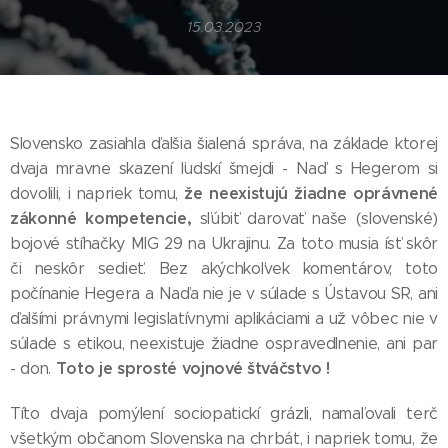
15.03.2023
Slovensko zasiahla ďalšia šialená správa, na základe ktorej
dvaja mravne skazení ľudskí šmejdi - Naď s Hegerom si
že neexistujú žiadne oprávnené
dovolili, i napriek tomu,
zákonné kompetencie,
sľúbiť darovať naše (slovenské)
bojové stíhačky MIG 29 na Ukrajinu. Za toto musia ísť skôr
či neskôr sedieť. Bez akýchkoľvek komentárov, toto
počínanie Hegera a Naďa nie je v súlade s Ústavou SR, ani
ďalšími právnymi legislatívnymi aplikáciami a už vôbec nie v
súlade s etikou, neexistuje žiadne ospravedlnenie, ani par
Toto je sprosté vojnové štváčstvo !
- don.
Títo dvaja pomýlení sociopatickí grázli, namaľovali terč
všetkým občanom Slovenska na chrbát, i napriek tomu, že