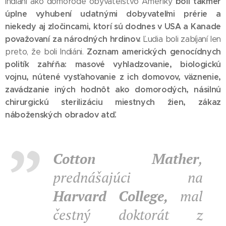
boli takmer
Indiáni ako domorodé obyvateľstvo Ameriky
úplne vyhubení udatnými dobyvateľmi prérie a
niekedy aj zločincami, ktorí sú dodnes v USA a Kanade
považovaní za národných hrdinov.
Ľudia boli zabíjaní len
Zoznam amerických genocídnych
preto, že boli Indiáni.
politík zahŕňa: masové vyhladzovanie, biologickú
vojnu, nútené vysťahovanie z ich domovov, väznenie,
zavádzanie iných hodnôt ako domorodých, násilnú
chirurgickú sterilizáciu miestnych žien, zákaz
náboženských obradov atď.
Cotton Mather
,
prednášajúci na
Harvard College,
mal
čestný doktorát z