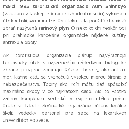
marci 1995 teroristická organizácia Aum Shinrikyo
vykonala
(zakázaná v Ruskej federácii rozhodnutím súdu)
útok v tokijskom metre.
Pri útoku bola použitá chemická
sarínový plyn.
zbraň nazývaná
O niekoľko dní neskôr boli
pri prehliadke kancelárie organizácie nájdené kultúry
antraxu a eboly.
Ak teroristická organizácia plánuje najvýraznejší
teroristický útok s najvážnejšími následkami, biologické
zbrane ju najviac zaujímajú. Rôzne choroby, ako antrax,
mor, kiahne atď., sa vyznačujú vysokou mierou šírenia a
nebezpečenstva. Toxíny ako ricín môžu tiež spôsobiť
maximálne škody v čo najkratšom čase. Ale to všetko
zahŕňa komplexnú vedeckú a experimentálnu prácu.
Preto sú takéto zločinecké organizácie nútené legálne
školiť vedecký personál pre seba na lekárskych
univerzitách vo svete.