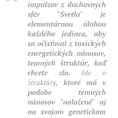
impulzov z duchovných
sfér "Svetla" je
elementárnou úlohou
každého jedinca, aby
sa očisťoval z toxických
energetických nánosov,
temných štruktúr, keď
chcete zla.
Ide o
štruktúry,
ktoré má v
podobe temných
nánosov "naložené" aj
na svojom genetickom