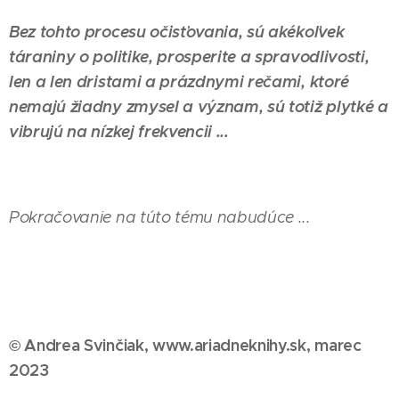
Bez tohto procesu očisťovania, sú akékoľvek
táraniny o politike, prosperite a spravodlivosti,
len a len dristami a prázdnymi rečami, ktoré
nemajú žiadny zmysel a význam, sú totiž plytké a
vibrujú na nízkej frekvencii ...
Pokračovanie na túto tému nabudúce ...
© Andrea Svinčiak, www.ariadneknihy.sk, marec
2023