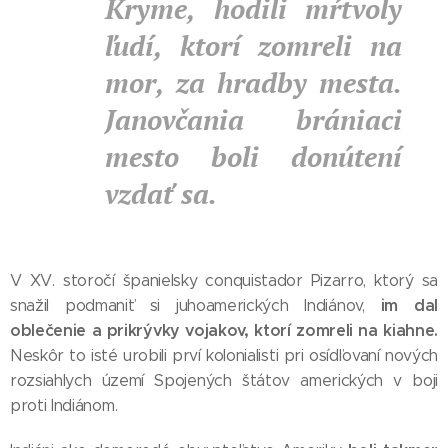
Kryme, hodili mŕtvoly
ľudí, ktorí zomreli na
mor, za hradby mesta.
Janovčania brániaci
mesto boli donútení
vzdať sa.
V XV. storočí španielsky conquistador Pizarro, ktorý sa
im dal
snažil podmaniť si juhoamerických Indiánov,
oblečenie a prikrývky vojakov, ktorí zomreli na kiahne.
Neskôr to isté urobili prví kolonialisti pri osídľovaní nových
rozsiahlych území Spojených štátov amerických v boji
proti Indiánom.