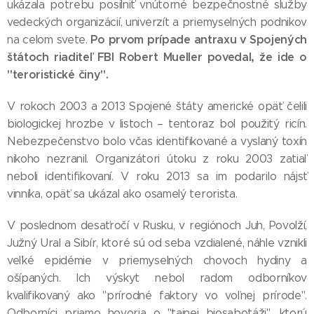
ukázala potrebu posilniť vnútorné bezpečnostné služby
vedeckých organizácií, univerzít a priemyselných podnikov
Po prvom prípade antraxu v Spojených
na celom svete.
štátoch riaditeľ FBI Robert Mueller povedal, že ide o
"teroristické činy".
V rokoch 2003 a 2013 Spojené štáty americké opäť čelili
biologickej hrozbe v listoch – tentoraz bol použitý ricín.
Nebezpečenstvo bolo včas identifikované a vyslaný toxín
nikoho nezranil. Organizátori útoku z roku 2003 zatiaľ
neboli identifikovaní. V roku 2013 sa im podarilo nájsť
vinníka, opäť sa ukázal ako osamelý terorista.
V poslednom desaťročí v Rusku, v regiónoch Juh, Povolží,
Južný Ural a Sibír, ktoré sú od seba vzdialené, náhle vznikli
veľké epidémie v priemyselných chovoch hydiny a
ošípaných. Ich výskyt nebol radom odborníkov
kvalifikovaný ako "prírodné faktory vo voľnej prírode".
Odborníci priamo hovoria o "tajnej biosabotáži", ktorú