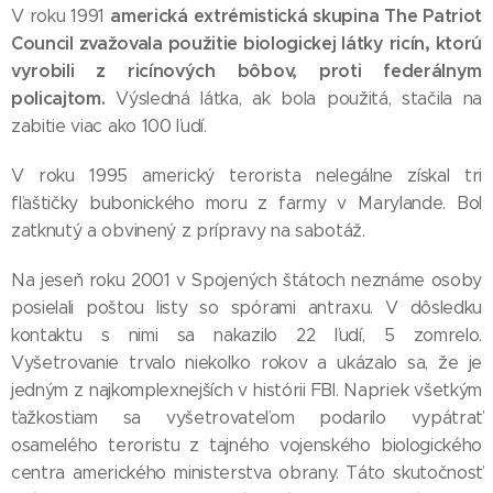
americká extrémistická skupina The Patriot
V roku 1991
Council zvažovala použitie biologickej látky ricín, ktorú
vyrobili z ricínových bôbov, proti federálnym
policajtom.
Výsledná látka, ak bola použitá, stačila na
zabitie viac ako 100 ľudí.
V roku 1995 americký terorista nelegálne získal tri
fľaštičky bubonického moru z farmy v Marylande. Bol
zatknutý a obvinený z prípravy na sabotáž.
Na jeseň roku 2001 v Spojených štátoch neznáme osoby
posielali poštou listy so spórami antraxu. V dôsledku
kontaktu s nimi sa nakazilo 22 ľudí, 5 zomrelo.
Vyšetrovanie trvalo niekoľko rokov a ukázalo sa, že je
jedným z najkomplexnejších v histórii FBI. Napriek všetkým
ťažkostiam sa vyšetrovateľom podarilo vypátrať
osamelého teroristu z tajného vojenského biologického
centra amerického ministerstva obrany. Táto skutočnosť