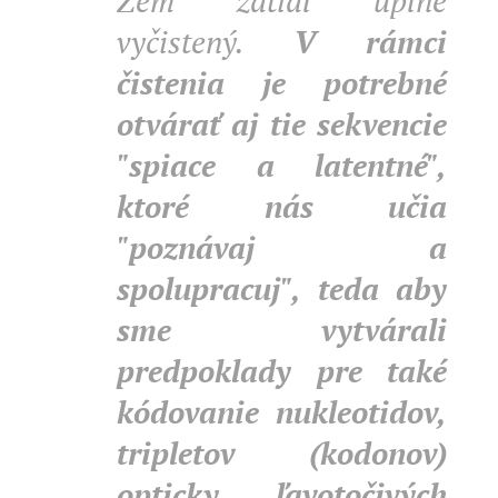
Zem zatiaľ úplne
vyčistený.
V rámci
čistenia je potrebné
otvárať aj tie sekvencie
"spiace a latentné",
ktoré nás učia
"poznávaj a
spolupracuj", teda aby
sme vytvárali
predpoklady pre také
kódovanie nukleotidov,
tripletov (kodonov)
opticky ľavotočivých