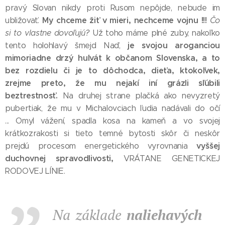
pravý Slovan nikdy proti Rusom nepôjde, nebude im
My chceme žiť v mieri, nechceme vojnu !!!
ubližovať.
Čo
si to vlastne dovoľujú?
Už toho máme plné zuby, nakoľko
je svojou aroganciou
tento holohlavý šmejd Naď,
mimoriadne drzý hulvát k občanom Slovenska, a to
bez rozdielu či je to dôchodca, dieťa, ktokoľvek,
zrejme preto, že mu nejakí iní grázli sľúbili
beztrestnosť.
Na druhej strane plačká ako nevyzretý
pubertiak, že mu v Michalovciach ľudia nadávali do očí
... Omyl vážení, spadla kosa na kameň a vo svojej
krátkozrakosti si tieto temné bytosti skôr či neskôr
vyššej
prejdú procesom energetického vyrovnania
duchovnej spravodlivosti,
VRÁTANE GENETICKEJ
RODOVEJ LÍNIE.
Na základe
naliehavých