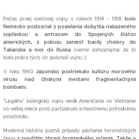
bolo
Počas prvej svetovej vojny v rokoch 1914 - 1918,
Nemecko podozrivé z posielania dobytka nakazeného
sopľavkou a antraxom do Spojených štátov
amerických, z pokusu zaniesť bacily cholery do
Talianska a mor do Ruska
(vieme samozrejme, že to
bola práca tých, čo spáchali vojnu :).
Japonsko postriekalo kultúru morového
V roku 1940
vírusu nad čínskymi mestami fragmentačnými
bombami.
"Legálnu" biologickú vojnu viedli Američania vo Vietname
vo veľkej miere proti partizánom a miestnemu prírodnému
prostrediu.
Moderná história pozná prípady páchania teroristických
s použitím zbraní hromadného ničenia. Takže v
činov