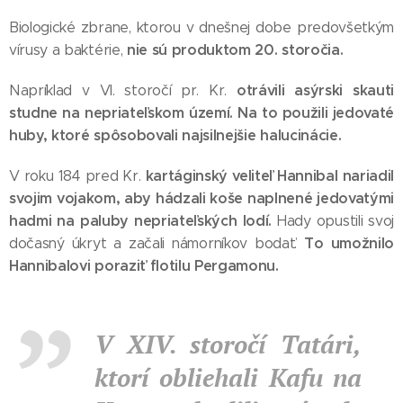
Biologické zbrane, ktorou v dnešnej dobe predovšetkým
nie sú produktom 20. storočia.
vírusy a baktérie,
otrávili asýrski skauti
Napríklad v VI. storočí pr. Kr.
studne na nepriateľskom území. Na to použili jedovaté
huby, ktoré spôsobovali najsilnejšie halucinácie.
kartáginský veliteľ Hannibal nariadil
V roku 184 pred Kr.
svojim vojakom, aby hádzali koše naplnené jedovatými
hadmi na paluby nepriateľských lodí.
Hady opustili svoj
To umožnilo
dočasný úkryt a začali námorníkov bodať.
Hannibalovi poraziť flotilu Pergamonu.
V XIV. storočí Tatári,
ktorí obliehali Kafu na