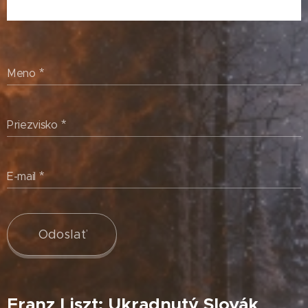
Meno
Priezvisko
E-mail
Odoslať
Franz Liszt: Ukradnutý Slovák