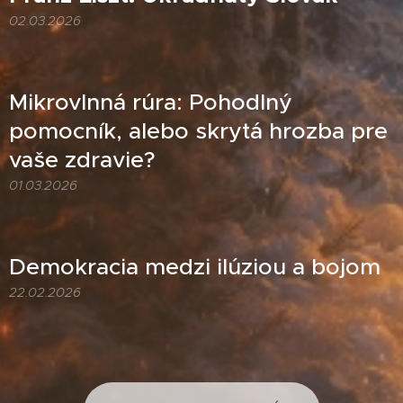
02.03.2026
Mikrovlnná rúra: Pohodlný
pomocník, alebo skrytá hrozba pre
vaše zdravie?
01.03.2026
Demokracia medzi ilúziou a bojom
22.02.2026