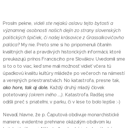
Prosím pekne,
videli ste nejakú oslavu tejto bytosti a
významnej osobnosti našich dejín zo strany slovenských
politických špičiek, či našej krásavice z Grassalkovičovho
paláca?
My nie. Preto sme si ho pripomenuli čítaním
kvalitných diel a pravdivých historických informácii, ktoré
preukazujú prínos Francisciho pre Slovákov. Uvedomili sme
si to o to viac, keď sme mali možnosť vidieť včera tú
úpadkovú kvalitu kultúry mládeže po večeroch na námestí
a verejných priestranstvách. No katastrofa, presne tak,
ako hore, tak aj dole.
Každý druhý mladý človek
potetovaný
(okrem iného ...).
Katastrofa. Radšej sme
odišli preč s priateľmi, v parku, či v lese to bolo lepšie :-)
Nevadí, hlavne, že p. Čaputová obdivuje monarchistické
maniere, evidentne prehnane okázalým obdivom ku