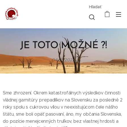
Hľadať
JE TOTO MOŽNÉ ?!
04.06.2022
Sme zhrození. Okrem katastrofálnych výsledkov činnosti
vládnej garnitúry prepadlíkov na Slovensku za posledné 2
roky spolu s cukrovou vílou v neexistujúcom čele nášho
štátu, sme boli opäť pasovaní, áno, my občania Slovenska,
do pozície menejcenných truľkov, bez vlastnej hrdosti a