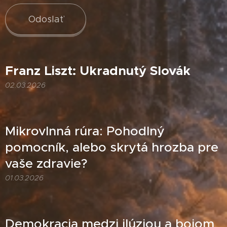
Odoslať
Franz Liszt: Ukradnutý Slovák
02.03.2026
Mikrovlnná rúra: Pohodlný
pomocník, alebo skrytá hrozba pre
vaše zdravie?
01.03.2026
Demokracia medzi ilúziou a bojom