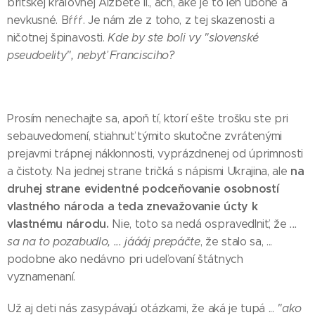
britskej kráľovnej Alžbete II., ach, aké je to len úbohé a
nevkusné. Bŕŕŕ. Je nám zle z toho, z tej skazenosti a
ničotnej špinavosti.
Kde by ste boli vy "slovenské
pseudoelity", nebyť Francisciho?
Prosím nenechajte sa, apoň tí, ktorí ešte trošku ste pri
sebauvedomení, stiahnuť týmito skutočne zvrátenými
prejavmi trápnej náklonnosti, vyprázdnenej od úprimnosti
na
a čistoty. Na jednej strane tričká s nápismi Ukrajina, ale
druhej strane evidentné podceňovanie osobností
vlastného národa a teda znevažovanie úcty k
vlastnému národu.
Nie, toto sa nedá ospravedlniť, že
...
sa na to pozabudlo, ... jáááj prepáčte
, že stalo sa, ...
podobne ako nedávno pri udeľovaní štátnych
vyznamenaní.
Už aj deti nás zasypávajú otázkami, že aká je tupá ...
"ako