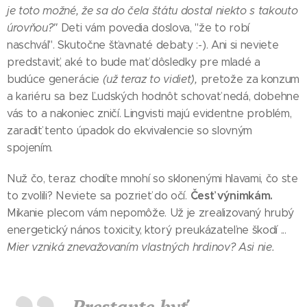
je toto možné, že sa do čela štátu dostal niekto s takouto
úrovňou?"
Deti vám povedia doslova, "že to robí
naschvál". Skutočne šťavnaté debaty :-). Ani si neviete
predstaviť, aké to bude mať dôsledky pre mladé a
budúce generácie
(už teraz to vidieť),
pretože za konzum
a kariéru sa bez Ľudských hodnôt schovať nedá, dobehne
vás to a nakoniec zničí. Lingvisti majú evidentne problém,
zaradiť tento úpadok do ekvivalencie so slovným
spojením.
Nuž čo, teraz chodíte mnohí so sklonenými hlavami, čo ste
Česť výnimkám.
to zvolili? Neviete sa pozrieť do očí.
Mikanie plecom vám nepomôže. Už je zrealizovaný hrubý
energetický nános toxicity, ktorý preukázateľne škodí ...
Mier vzniká znevažovaním vlastných hrdinov? Asi nie.
Prestante byť