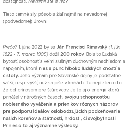
dôstojnosti.
Nevšimli ste si nič?
Tieto temné sily pôsobia žiaľ najmä na nevedomej
(podvedomej) úrovni.
Ján Francisci Rimavský
Prečo?
1. júna 2022 by sa
(1. jún
200 rokov.
1822 - 7. marec 1905)
dožil
Bola to Ľudská
bytosť, osobnosť s veľmi slušným duchovným nadhľadom a
niesla punc hlboko ľudských cností a
napojením, ktorá
čistoty.
Jeho význam pre Slovenské dejiny je podstatne
väčší, resp. vyšší, než sa píše v knihách. Tu nejde len o to,
že bol prínosom pre štúrovcov. Je to aj o energii, ktorú
svojou schopnosťou
prinášal v náročných časoch,
noblesného vyváženia a prienikov rôznych názorov
pre podporu ideálov oslobodzujúcich podceňovanie
našich koreňov a štátnosti, hrdosti, či svojbytnosti.
Prinieslo to aj významné výsledky.