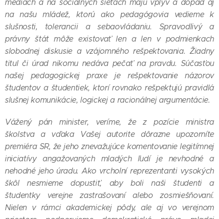
médiách a na sociálnych sieťach majú vplyv a dopad aj
na našu mládež, ktorú ako pedagógovia vedieme k
slušnosti, tolerancii a sebaovládaniu. Spravodlivý a
právny štát môže existovať len a len v podmienkach
slobodnej diskusie a vzájomného rešpektovania. Žiadny
titul či úrad nikomu nedáva pečať na pravdu. Súčasťou
našej pedagogickej praxe je rešpektovanie názorov
študentov a študentiek, ktorí rovnako rešpektujú pravidlá
slušnej komunikácie, logickej a racionálnej argumentácie.
Vážený pán minister, veríme, že z pozície ministra
školstva a vďaka Vašej autorite dôrazne upozorníte
premiéra SR, že jeho znevažujúce komentovanie legitímnej
iniciatívy angažovaných mladých ľudí je nevhodné a
nehodné jeho úradu. Ako vrcholní reprezentanti vysokých
škôl nesmieme dopustiť, aby boli naši študenti a
študentky verejne zastrašovaní alebo zosmiešňovaní.
Nielen v rámci akademickej pôdy, ale aj vo verejnom