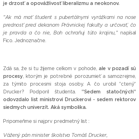
je drzosť a opovážlivosť liberalizmu a neokonov.
"Ak má mať študent s pubertálnymi vyrážkami na nose
prednosť pred dekanom Právnickej fakulty a určovať, čo
je pravda a čo nie, Boh ochraňuj túto krajinu,"
napísal
Fico. Jednoznačne.
ale v pozadí sú
Zdá sa, že si tu žijeme celkom v pohode,
procesy
, ktorým je potrebné porozumieť a samozrejme,
za týmito procesmi stoja osoby. A čo urobil "ctený"
"Sedem statočných"
Drucker? Podporil študenta.
odovzdalo list ministrovi Druckerovi - sedem rektorov
siedmych univerzít. Aká symbolika.
Pripomeňme si najprv predmetný list :
Vážený pán minister školstva Tomáš Drucker,