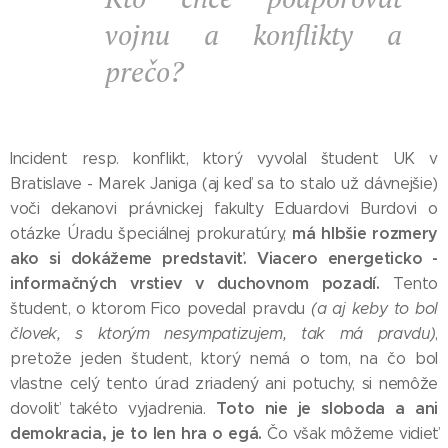
vojnu a konflikty a
prečo?
Incident resp. konflikt, ktorý vyvolal študent UK v
Bratislave - Marek Janiga (aj keď sa to stalo už dávnejšie)
voči dekanovi právnickej fakulty Eduardovi Burdovi o
má hlbšie rozmery
otázke Úradu špeciálnej prokuratúry,
ako si dokážeme predstaviť.
Viacero energeticko -
informačných vrstiev v duchovnom pozadí.
Tento
študent, o ktorom Fico povedal pravdu
(a aj keby to bol
človek, s ktorým nesympatizujem, tak má pravdu)
,
pretože jeden študent, ktorý nemá o tom, na čo bol
vlastne celý tento úrad zriadený ani potuchy, si nemôže
Toto nie je sloboda a ani
dovoliť takéto vyjadrenia.
demokracia, je to len hra o egá.
Čo však môžeme vidieť