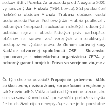
sudcov. Sídli v Pezinku. Za predsedu je od 7. augusta 2020
Ján Hrubala
vymenovaný
(1964, Levice). Súd po skončení
Michala Trubana
funkčného obdobia
dočasne viedol
podpredseda Roman Púchovský. Ján Hrubala publikoval v
odborných časopisoch, spoluautor niekoľkých odborných
publikácií najmä z oblasti ľudských práv, participácie
občanov na správe vecí verejných a interaktívnych
Je
členom správnej rady
prístupov vo výučbe práva.
Nadácie otvorenej spoločnosti OSF – Slovensko,
spolupracuje s mimovládnou organizáciou CEPA, je
odborný garant projektu Právo vo verejnom záujme a
i.
Prepojenie "právneho" štátu
Čo tým chceme povedať?
so školstvom, neziskovkami, korporáciami a vojskom je
také neviditeľné.
Väčšina ľudí nad tým mikne plecom, ako
som sa sama už mnohokrát presvedčila, pretože si myslia,
že to ich život nijako neovplyvňuje a nie je to podstatné.