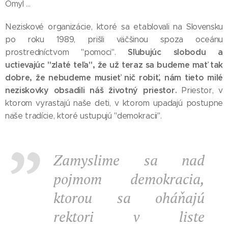
Omyl ...
Neziskové organizácie, ktoré sa etablovali na Slovensku
po roku 1989, prišli väčšinou spoza oceánu
Sľubujúc slobodu a
prostredníctvom "pomoci".
uctievajúc "zlaté teľa", že už teraz sa budeme mať tak
dobre, že nebudeme musieť nič robiť, nám tieto milé
neziskovky obsadili náš životný priestor.
Priestor, v
ktorom vyrastajú naše deti, v ktorom upadajú postupne
naše tradície, ktoré ustupujú "demokracii".
Zamyslime sa nad
pojmom demokracia,
ktorou sa oháňajú
rektori v liste