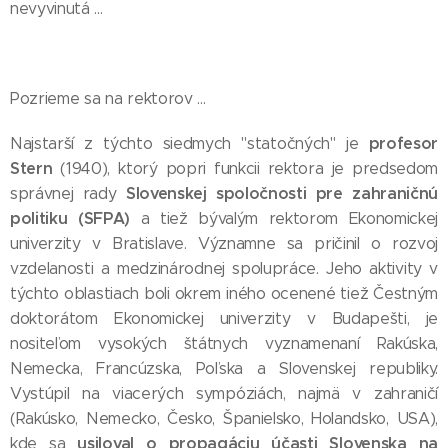
nevyvinutá ...
Pozrieme sa na rektorov ...
profesor
Najstarší z týchto siedmych "statočných" je
Stern
(1940), ktorý popri funkcii rektora je predsedom
Slovenskej spoločnosti pre zahraničnú
správnej rady
politiku (SFPA)
a tiež bývalým rektorom Ekonomickej
univerzity v Bratislave. Významne sa pričinil o rozvoj
vzdelanosti a medzinárodnej spolupráce. Jeho aktivity v
týchto oblastiach boli okrem iného ocenené tiež Čestným
doktorátom Ekonomickej univerzity v Budapešti, je
nositeľom vysokých štátnych vyznamenaní Rakúska,
Nemecka, Francúzska, Poľska a Slovenskej republiky.
Vystúpil na viacerých sympóziách, najmä v zahraničí
(Rakúsko, Nemecko, Česko, Španielsko, Holandsko, USA),
usiloval o propagáciu účasti Slovenska na
kde sa