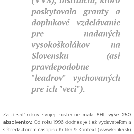
(VVS), inštitúciu, ktorá
poskytovala granty a
doplnkové vzdelávanie
pre nadaných
vysokoškolákov na
Slovensku (asi
pravdepodobne
"leadrov" vychovaných
pre ich "veci").
mala SHL vyše 250
Za desať rokov svojej existencie
absolventov.
Od roku 1996 dodnes je tiež vydavateľom a
šéfredaktorom časopisu Kritika & Kontext (www.kritika.sk)