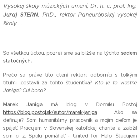
Vysokej školy múzických umení,
Dr. h. c. prof. Ing.
Juraj STERN
, PhD., rektor Paneurópskej vysokej
školy ...
sedem
So všetkou úctou, pozreli sme sa bližšie na týchto
statočných.
Prečo sa práve títo ctení rektori, odborníci s toľkými
titulmi, postavili za tohto študentíka?
Kto je to vlastne
Janiga? Cui bono?
Marek Janiga
má blog v Denníku Postoj
https://blog.postoj.sk/autor/marek-janiga
Ako sa
definuje? Som humanitárny pracovník a mojim cieľom je
spájať. Pracujem v Slovenskej katolíckej charite a založil
som o. z. Spolu pomáhať - United for Help. Študujem