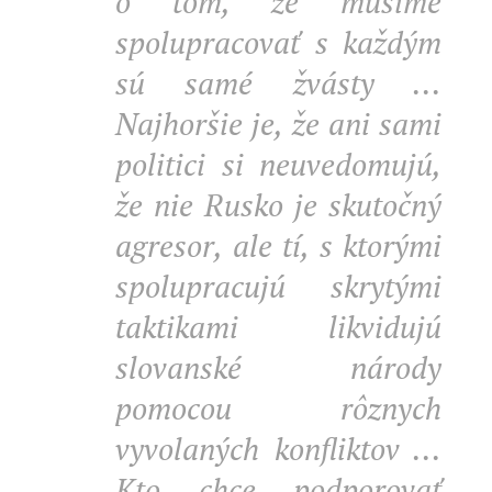
o tom, že musíme
spolupracovať s každým
sú samé žvásty ...
Najhoršie je, že ani sami
politici si neuvedomujú,
že nie Rusko je skutočný
agresor, ale tí, s ktorými
spolupracujú skrytými
taktikami likvidujú
slovanské národy
pomocou rôznych
vyvolaných konfliktov ...
Kto chce podporovať