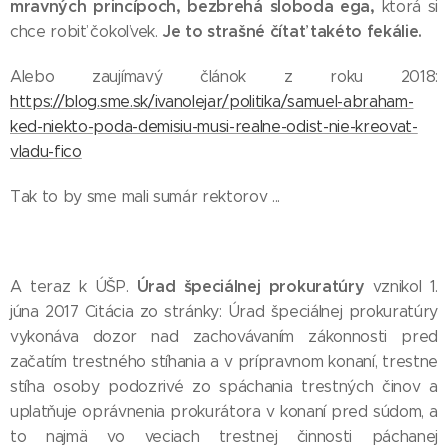
mravných princípoch, bezbrehá sloboda ega,
ktorá si
Je to strašné čítať takéto fekálie.
chce robiť čokoľvek.
Alebo zaujímavý článok z roku 2018:
https://blog.sme.sk/ivanolejar/politika/samuel-abraham-
ked-niekto-poda-demisiu-musi-realne-odist-nie-kreovat-
vladu-fico
Tak to by sme mali sumár rektorov ...
Úrad špeciálnej prokuratúry
A teraz k ÚŠP.
vznikol 1.
júna 2017 Citácia zo stránky: Úrad špeciálnej prokuratúry
vykonáva dozor nad zachovávaním zákonnosti pred
začatím trestného stíhania a v prípravnom konaní, trestne
stíha osoby podozrivé zo spáchania trestných činov a
uplatňuje oprávnenia prokurátora v konaní pred súdom, a
to najmä vo veciach trestnej činnosti páchanej