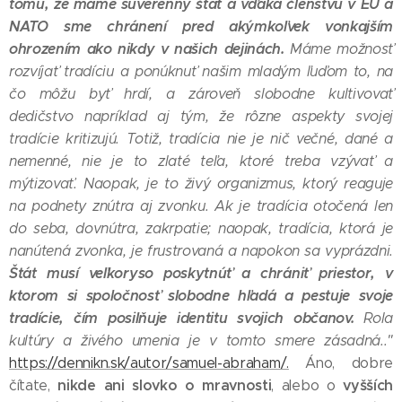
tomu, že máme suverénny štát a vďaka členstvu v EÚ a
NATO sme chránení pred akýmkoľvek vonkajším
ohrozením ako nikdy v našich dejinách.
Máme možnosť
rozvíjať tradíciu a ponúknuť našim mladým ľuďom to, na
čo môžu byť hrdí, a zároveň slobodne kultivovať
dedičstvo napríklad aj tým, že rôzne aspekty svojej
tradície kritizujú. Totiž, tradícia nie je nič večné, dané a
nemenné, nie je to zlaté teľa, ktoré treba vzývať a
mýtizovať. Naopak, je to živý organizmus, ktorý reaguje
na podnety znútra aj zvonku. Ak je tradícia otočená len
do seba, dovnútra, zakrpatie; naopak, tradícia, ktorá je
nanútená zvonka, je frustrovaná a napokon sa vyprázdni.
Štát musí veľkoryso poskytnúť a chrániť priestor, v
ktorom si spoločnosť slobodne hľadá a pestuje svoje
tradície, čím posilňuje identitu svojich občanov.
Rola
kultúry a živého umenia je v tomto smere zásadná.."
https://dennikn.sk/autor/samuel-abraham/.
Áno, dobre
nikde ani slovko o mravnosti
vyšších
čítate,
, alebo o