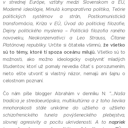
v strednej Európe, vzťahy medzi Slovenskom a EÚ,
Moderné ideológie, Minulá komparatívna politika, Teórie
politických systémov a strán, Postkomunistická
transformácia, Kríza v EÚ, Úvod do politickej filozofie,
Dejiny politického myslenia – Politická filozofia raného
novoveku, Neokonzervatívci a Leo Strauss, Čítanie
že všetko
Platónovej republiky.
Určite si čitatelia všimnú,
sú to témy, ktoré tí spoza oceánu milujú.
Všetko sú to
možnosti, ako možno ideologicky ovplyvniť mladých
študentov, ktorí už pomaly nevedia čítať s porozumením,
nieto ešte utvoriť si vlastný názor, nemajú ani šajnu o
celostnom poznaní.
Čo nám píše blogger Abrahám v denníku N:
"...Naša
tradícia je stredoeurópska, multikultúrna a z toho lievika
mnohorakosti stále unikáme do užšieho a užšieho
schizofrenického tunela povýšeneckého plebejstva,
napriek
slovnej agresivity a pocitu ukrivdenosti. A to