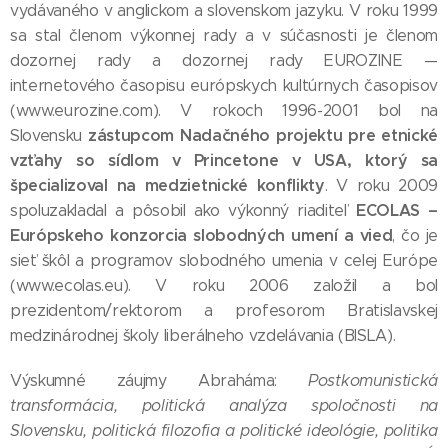
vydávaného v anglickom a slovenskom jazyku. V roku 1999
sa stal členom výkonnej rady a v súčasnosti je členom
dozornej rady a dozornej rady EUROZINE —
internetového časopisu európskych kultúrnych časopisov
(www.eurozine.com). V rokoch 1996-2001 bol na
zástupcom Nadačného projektu pre etnické
Slovensku
vzťahy so sídlom v Princetone v USA, ktorý sa
špecializoval na medzietnické konflikty
. V roku 2009
ECOLAS –
spoluzakladal a pôsobil ako výkonný riaditeľ
Európskeho konzorcia slobodných umení a vied
, čo je
sieť škôl a programov slobodného umenia v celej Európe
(www.ecolas.eu). V roku 2006 založil a bol
prezidentom/rektorom a profesorom Bratislavskej
medzinárodnej školy liberálneho vzdelávania (BISLA).
Výskumné záujmy Abraháma:
Postkomunistická
transformácia, politická analýza spoločnosti na
Slovensku, politická filozofia a politické ideológie, politika