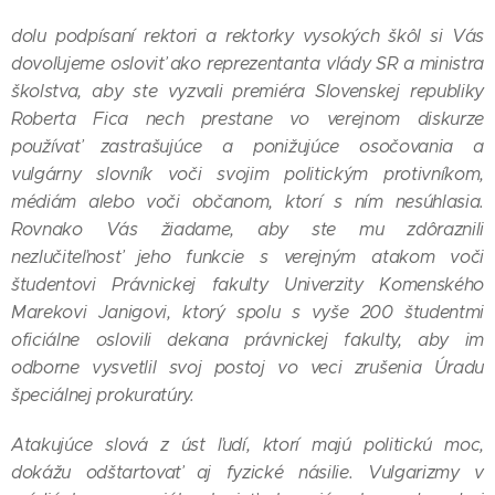
dolu podpísaní rektori a rektorky vysokých škôl si Vás
dovoľujeme osloviť ako reprezentanta vlády SR a ministra
školstva, aby ste vyzvali premiéra Slovenskej republiky
Roberta Fica nech prestane vo verejnom diskurze
používať zastrašujúce a ponižujúce osočovania a
vulgárny slovník voči svojim politickým protivníkom,
médiám alebo voči občanom, ktorí s ním nesúhlasia.
Rovnako Vás žiadame, aby ste mu zdôraznili
nezlučiteľnosť jeho funkcie s verejným atakom voči
študentovi Právnickej fakulty Univerzity Komenského
Marekovi Janigovi, ktorý spolu s vyše 200 študentmi
oficiálne oslovili dekana právnickej fakulty, aby im
odborne vysvetlil svoj postoj vo veci zrušenia Úradu
špeciálnej prokuratúry.
Atakujúce slová z úst ľudí, ktorí majú politickú moc,
dokážu odštartovať aj fyzické násilie. Vulgarizmy v