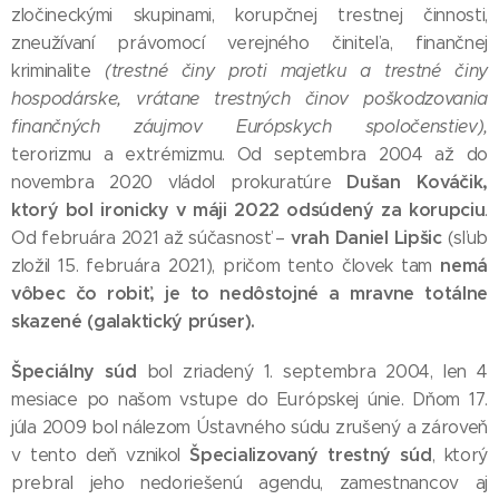
zločineckými skupinami, korupčnej trestnej činnosti,
zneužívaní právomocí verejného činiteľa, finančnej
kriminalite
(trestné činy proti majetku a trestné činy
hospodárske, vrátane trestných činov poškodzovania
finančných záujmov Európskych spoločenstiev),
terorizmu a extrémizmu. Od septembra 2004 až do
Dušan Kováčik,
novembra 2020 vládol prokuratúre
ktorý bol ironicky v máji 2022 odsúdený za korupciu
.
vrah Daniel Lipšic
Od februára 2021 až súčasnosť –
(sľub
nemá
zložil 15. februára 2021), pričom tento človek tam
vôbec čo robiť, je to nedôstojné a mravne totálne
skazené (galaktický prúser).
Špeciálny súd
bol zriadený 1. septembra 2004, len 4
mesiace po našom vstupe do Európskej únie. Dňom 17.
júla 2009 bol nálezom Ústavného súdu zrušený a zároveň
Špecializovaný trestný súd
v tento deň vznikol
, ktorý
prebral jeho nedoriešenú agendu, zamestnancov aj