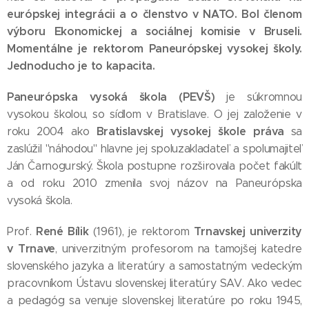
európskej integrácii a o členstvo v NATO. Bol členom
výboru Ekonomickej a sociálnej komisie v Bruseli.
Momentálne je rektorom Paneurópskej vysokej školy.
Jednoducho je to kapacita.
Paneurópska vysoká škola (PEVŠ)
je súkromnou
vysokou školou, so sídlom v Bratislave. O jej založenie v
Bratislavskej vysokej škole práva
roku 2004 ako
sa
zaslúžil "náhodou" hlavne jej spoluzakladateľ a spolumajiteľ
Ján Čarnogurský. Škola postupne rozširovala počet fakúlt
a od roku 2010 zmenila svoj názov na Paneurópska
vysoká škola.
René Bílik
Trnavskej univerzity
Prof.
(1961), je rektorom
v Trnave
, univerzitným profesorom na tamojšej katedre
slovenského jazyka a literatúry a samostatným vedeckým
pracovníkom Ústavu slovenskej literatúry SAV. Ako vedec
a pedagóg sa venuje slovenskej literatúre po roku 1945,