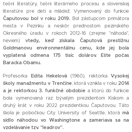
teórii literatúry, teórii literárneho procesu a slovenskej
literatúre pre deti a mládež. Vymenovaný do funkcie
Čaputovou bol v roku 2019.
Bol zástupcom primátora
mesta v Pezinku a neskôr prednostom pezinského
Okresného úradu v rokoch 2012-16 (zrejme "náhoda",
vtedy, keď získala Čaputová prestížnu
neviem)
Goldmanovu environmentálnu cenu, kde jej bola
vyplatená odmena 175 tisíc dolárov. Ešte počas
Baracka Obamu.
Edita Hekelová
Vysokej
Profesorka
(1960), rektorka
školy manažmentu v Trenčíne
2014
, ktorá vznikla v roku
a je rektorkou 3. funkčné obdobie
a ktorú do funkcie
bola vymenovaná raz bývalým prezidentom Kiskom a
druhý krát v roku 2022 prezidentkou Čaputovou. Táto
má
škola je pobočkou City University of Seattle, ktorá
sídlo náhodou vo Washingtone a zameriava sa na
vzdelávanie tzv. "leadrov".