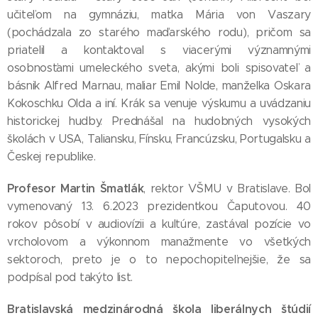
učiteľom na gymnáziu, matka Mária von Vaszary
(pochádzala zo starého maďarského rodu), pričom sa
priatelil a kontaktoval s viacerými významnými
osobnosťami umeleckého sveta, akými boli spisovateľ a
básnik Alfred Marnau, maliar Emil Nolde, manželka Oskara
Kokoschku Olda a iní. Krák sa venuje výskumu a uvádzaniu
historickej hudby. Prednášal na hudobných vysokých
školách v USA, Taliansku, Fínsku, Francúzsku, Portugalsku a
Českej republike.
Profesor Martin Šmatlák
, rektor VŠMU v Bratislave. Bol
vymenovaný 13. 6.2023 prezidentkou Čaputovou. 40
rokov pôsobí v audiovízii a kultúre, zastával pozície vo
vrcholovom a výkonnom manažmente vo všetkých
sektoroch, preto je o to nepochopiteľnejšie, že sa
podpísal pod takýto list.
Bratislavská medzinárodná škola liberálnych štúdií