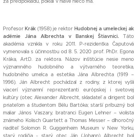
za predpokladu, pokiaľ v hlave niečo má.
Krák
Hudobnej a umeleckej ak
Profesor
(1958) je rektor
adémie Jána Albrechta v Banskej Štiavnici.
Táto
akadémia vznikla v roku 2011. P-rezidentka Čaputová
vymenovala s účinnosťou od 8. 5. 2020 prof. PhDr. Egona
Kráka, ArtD. za rektora. Názov inštitúcie nesie meno
významného hudobného a výtvarného teoretika,
hudobného umelca a estetika Jána Albrechta (1919 –
1996). Ján Albrecht pochádzal z rodiny, z ktorej vyšli
viacerí významní reprezentanti európskej i svetovej
kultúry (otec Alexander Albrecht, skladateľ a dirigent bol
priateľom a študentom Bélu Bartóka; starší príbuzný bol
maliar János Vaszary, bratranci Eugen Lehner – violista
známeho Kolisch Quartett a Thomas Messer – dlhoročný
riaditeľ Solomon R. Guggenheim Museum v New Yorku,
starý rodičia - starý otec Ján (Johann) Albrecht bol