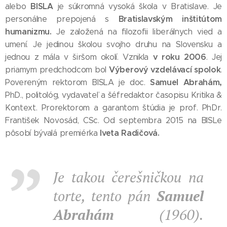
BISLA
alebo
je súkromná vysoká škola v Bratislave. Je
Bratislavským inštitútom
personálne prepojená s
humanizmu
.
Je založená na filozofii liberálnych vied a
umení. Je jedinou školou svojho druhu na Slovensku a
v roku 2006
jednou z mála v širšom okolí. Vznikla
. Jej
Výberový vzdelávací spolok
priamym predchodcom bol
.
Samuel Abrahám
,
Povereným rektorom BISLA je doc.
PhD., politológ, vydavateľ a šéfredaktor časopisu Kritika &
Kontext. Prorektorom a garantom štúdia je prof. PhDr.
František Novosád, CSc. Od septembra 2015 na BISLe
Iveta Radičová.
pôsobí bývalá premiérka
Je takou čerešničkou na
torte, tento pán
Samuel
Abrahám
(1960).