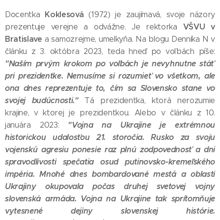
Koklesová
Docentka
(1972) je zaujímavá, svoje názory
VŠVU v
prezentuje verejne a odvážne. Je rektorka
Bratislave
a samozrejme, umelkyňa. Na blogu Denníka N v
článku z 3. októbra 2023, teda hneď po voľbách píše:
"Naším prvým krokom po voľbách je nevyhnutne stáť
pri prezidentke. Nemusíme si rozumieť vo všetkom, ale
ona dnes reprezentuje to, čím sa Slovensko stane vo
svojej budúcnosti."
Tá prezidentka, ktorá nerozumie
krajine, v ktorej je prezidentkou. Alebo v článku z 10.
"Vojna na Ukrajine je extrémnou
januára 2023:
historickou udalosťou 21. storočia. Rusko za svoju
vojenskú agresiu ponesie raz plnú zodpovednosť a dni
spravodlivosti spečatia osud putinovsko-kremeľského
impéria. Mnohé dnes bombardované mestá a oblasti
Ukrajiny okupovala počas druhej svetovej vojny
slovenská armáda. Vojna na Ukrajine tak sprítomňuje
vytesnené dejiny slovenskej histórie.