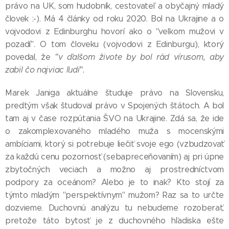
právo na UK, som hudobník, cestovateľ a obyčajný mladý
človek :-). Má 4 články od roku 2020. Bol na Ukrajine a o
vojvodovi z Edinburghu hovorí ako o "veľkom mužovi v
pozadí". O tom človeku (vojvodovi z Edinburgu), ktorý
povedal, že
"v ďalšom živote by bol rád vírusom, aby
zabil čo najviac ľudí".
Marek Janiga aktuálne študuje právo na Slovensku,
predtým však študoval právo v Spojených štátoch. A bol
tam aj v čase rozpútania ŠVO na Ukrajine. Zdá sa, že ide
o zakomplexovaného mladého muža s mocenskými
ambíciami, ktorý si potrebuje liečiť svoje ego (vzbudzovať
za každú cenu pozornosť (sebapreceňovaním) aj pri úpne
zbytočných veciach a možno aj prostredníctvom
podpory za oceánom? Alebo je to inak? Kto stojí za
týmto mladým "perspektívnym" mužom? Raz sa to určte
dozvieme. Duchovnú analýzu tu nebudeme rozoberať,
pretože táto bytosť je z duchovného hľadiska ešte