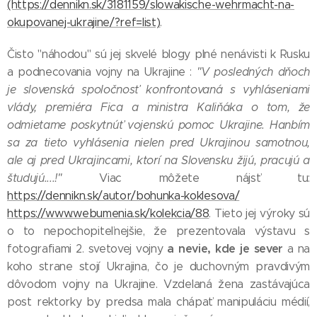
(https://dennikn.sk/3181159/slowakische-wehrmacht-na-
okupovanej-ukrajine/?ref=list)
.
Čisto "náhodou" sú jej skvelé blogy plné nenávisti k Rusku
a podnecovania vojny na Ukrajine :
"V posledných dňoch
je slovenská spoločnosť konfrontovaná s vyhláseniami
vlády, premiéra Fica a ministra Kaliňáka o tom, že
odmietame poskytnúť vojenskú pomoc Ukrajine. Hanbím
sa za tieto vyhlásenia nielen pred Ukrajinou samotnou,
ale aj pred Ukrajincami, ktorí na Slovensku žijú, pracujú a
študujú....!"
Viac môžete nájsť tu:
https://dennikn.sk/autor/bohunka-koklesova/
https://www.webumenia.sk/kolekcia/88
. Tieto jej výroky sú
o to nepochopiteľnejšie, že prezentovala výstavu s
a nevie, kde je sever
fotografiami 2. svetovej vojny
a na
koho strane stojí Ukrajina, čo je duchovným pravdivým
dôvodom vojny na Ukrajine. Vzdelaná žena zastávajúca
post rektorky by predsa mala chápať manipuláciu médií,