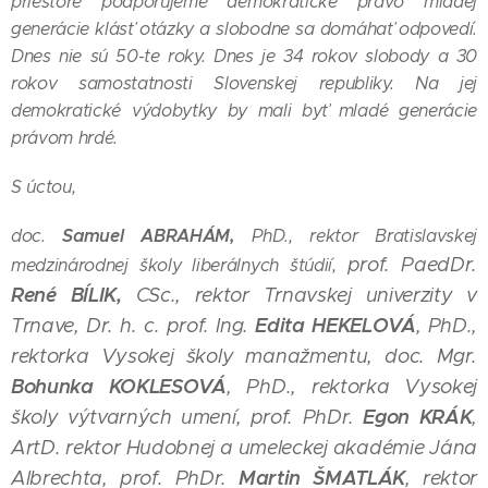
priestore podporujeme demokratické právo mladej
generácie klásť otázky a slobodne sa domáhať odpovedí.
Dnes nie sú 50-te roky. Dnes je 34 rokov slobody a 30
rokov samostatnosti Slovenskej republiky. Na jej
demokratické výdobytky by mali byť mladé generácie
právom hrdé.
S úctou,
Samuel ABRAHÁM,
doc.
PhD., rektor Bratislavskej
prof. PaedDr.
medzinárodnej školy liberálnych štúdií,
René BÍLIK,
CSc., rektor Trnavskej univerzity v
Edita HEKELOVÁ
Trnave,
Dr. h. c. prof. Ing.
, PhD.,
rektorka Vysokej školy manažmentu,
doc. Mgr.
Bohunka KOKLESOVÁ
, PhD., rektorka Vysokej
Egon KRÁK
školy výtvarných umení,
prof. PhDr.
,
ArtD. rektor Hudobnej a umeleckej akadémie Jána
Martin ŠMATLÁK
Albrechta,
prof. PhDr.
, rektor