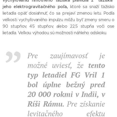
vychyľovaniu hmotného ťažiska plavidla z "ťažiska"
jeho elektrogravitačného poľa,
ktoré sa snaží ťažisko
lietadla opäť dosiahnuť, čo sa prejaví zmenou letu. Podľa
veľkosti vychyľovaného impulzu môžu byť zmeny smeru o
90 stupňov, 45 stupňov, alebo 22,5 stupňa voči ose
lietadla. Veľkou výhodou sú možnosti náhleho odskoku.
Pre zaujímavosť je
možné uviesť, že
tento
typ letadiel FG Vril 1
bol úplne bežný pred
20 000 rokmi v Indii, v
Ríši Rámu.
Pre získanie
levitačného efektu