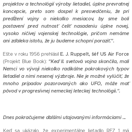
projektov a technológií výroby lietadiel, úplne prevratnej
koncepcie, preto som dospel k presvedčeniu, že pri
predĺžení vojny o niekoľko mesiacov, by sme boli
postavení pred nutnosť čeliť nasadeniu úplne novej,
vysoko ničivej vojenskej technológie, pričom nemáme
ani zďaleka istotu, že ju budeme schopní poraziť.".
E. J. Ruppelt, šéf US Air Force
Ešte v roku 1956 prehlásil
"Keď II. svetová vojna skončila, mali
(Projekt Blue Book):
Nemci vo vývoji niekoľko radikálne pokrokových typov
lietadiel a nimi nesenej výzbroje. Nie je možné vylúčiť, že
mnoho prípadov pozorovaných ako UFO, môže mať
pôvod v progresívnej nemeckej leteckej technológii.".
Dnes pokračujeme ďalšími utajovanými informáciami ...
Keď sa ukázalo, že experimentálne lietadlo RFZ 1 má