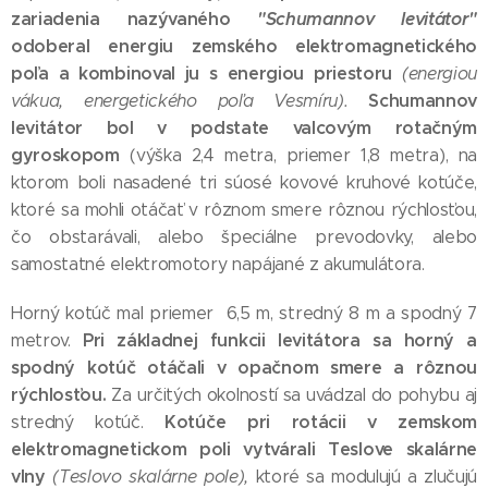
zariadenia nazývaného
"Schumannov levitátor"
odoberal energiu zemského elektromagnetického
poľa a kombinoval ju s energiou priestoru
(energiou
Schumannov
vákua, energetického poľa Vesmíru).
levitátor
bol v podstate valcovým rotačným
gyroskopom
(výška 2,4 metra, priemer 1,8 metra), na
ktorom boli nasadené tri súosé kovové kruhové kotúče,
ktoré sa mohli otáčať v rôznom smere rôznou rýchlosťou,
čo obstarávali, alebo špeciálne prevodovky, alebo
samostatné elektromotory napájané z akumulátora.
Horný kotúč mal priemer 6,5 m, stredný 8 m a spodný 7
Pri základnej funkcii levitátora sa horný a
metrov.
spodný kotúč otáčali v opačnom smere a rôznou
rýchlosťou.
Za určitých okolností sa uvádzal do pohybu aj
Kotúče pri rotácii v zemskom
stredný kotúč.
elektromagnetickom poli vytvárali Teslove skalárne
vlny
(Teslovo skalárne pole),
ktoré sa modulujú a zlučujú