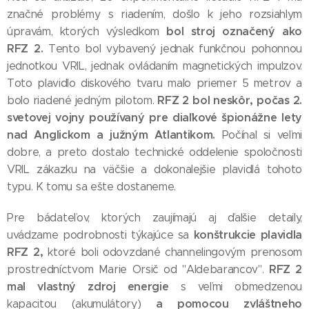
značné problémy s riadením, došlo k jeho rozsiahlym
bol stroj označený ako
úpravám, ktorých výsledkom
RFZ 2.
Tento bol vybavený jednak funkčnou pohonnou
jednotkou VRIL, jednak ovládaním magnetických impulzov.
Toto plavidlo diskového tvaru malo priemer 5 metrov a
RFZ 2 bol neskôr, počas 2.
bolo riadené jedným pilotom.
svetovej vojny používaný pre diaľkové špionážne lety
nad Anglickom a južným Atlantikom.
Počínal si veľmi
dobre, a preto dostalo technické oddelenie spoločnosti
VRIL zákazku na väčšie a dokonalejšie plavidlá tohoto
typu. K tomu sa ešte dostaneme.
Pre bádateľov, ktorých zaujímajú aj ďalšie detaily,
konštrukcie plavidla
uvádzame podrobnosti týkajúce sa
RFZ 2,
ktoré boli odovzdané channelingovým prenosom
RFZ 2
prostredníctvom Marie Orsič od "Aldebarancov".
mal vlastný zdroj energie
s veľmi obmedzenou
a pomocou zvláštneho
kapacitou (akumulátory)