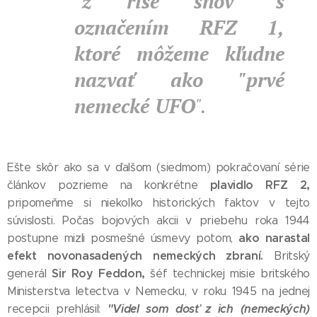
"z ríše snov" s
označením RFZ 1,
ktoré môžeme kľudne
nazvať ako "prvé
nemecké UFO
".
Ešte skôr ako sa v ďalšom (siedmom) pokračovaní série
plavidlo RFZ 2,
článkov pozrieme na konkrétne
pripomeňme si niekoľko historických faktov v tejto
súvislosti. Počas bojových akcii v priebehu roka 1944
ako narastal
postupne mizli posmešné úsmevy potom,
efekt novonasadených nemeckých zbraní.
Britský
Sir Roy Feddon,
generál
šéf technickej misie britského
Ministerstva letectva v Nemecku, v roku 1945 na jednej
"Videl som dosť z ich (nemeckých)
recepcii prehlásil: