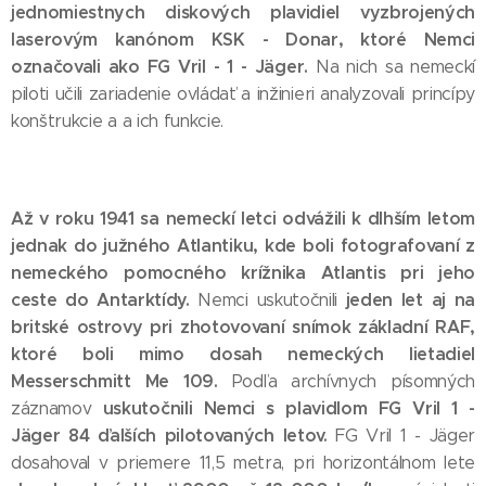
jednomiestnych diskových plavidiel vyzbrojených
laserovým kanónom KSK - Donar, ktoré Nemci
označovali ako FG Vril - 1 - Jäger.
Na nich sa nemeckí
piloti učili zariadenie ovládať a inžinieri analyzovali princípy
konštrukcie a a ich funkcie.
Až v roku 1941 sa nemeckí letci odvážili k dlhším letom
jednak do južného Atlantiku, kde boli fotografovaní z
nemeckého pomocného krížnika Atlantis pri jeho
ceste do Antarktídy.
jeden let aj na
Nemci uskutočnili
britské ostrovy pri zhotovovaní snímok základní RAF,
ktoré boli mimo dosah nemeckých lietadiel
Messerschmitt Me 109.
Podľa archívnych písomných
uskutočnili Nemci s plavidlom FG Vril 1 -
záznamov
Jäger 84 ďalších pilotovaných letov.
FG Vril 1 - Jäger
dosahoval v priemere 11,5 metra, pri horizontálnom lete