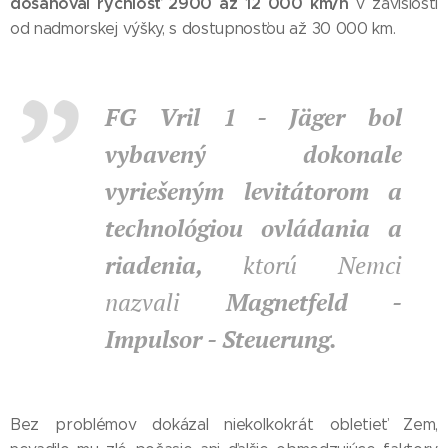
dosahoval rýchlosť 2900 až 12 000 km/h
v závislosti
od nadmorskej výšky, s dostupnosťou až 30 000 km.
FG Vril 1 - Jäger bol
vybavený dokonale
vyriešeným levitátorom a
technológiou ovládania a
riadenia,
ktorú Nemci
nazvali
Magnetfeld -
Impulsor - Steuerung.
Bez problémov dokázal niekoľkokrát obletieť Zem,