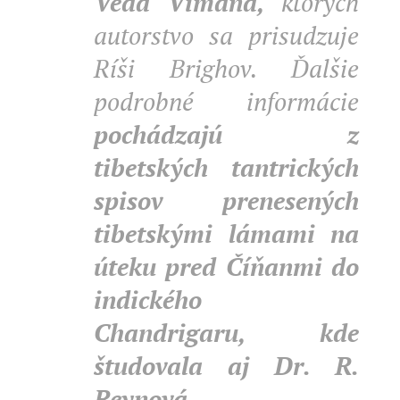
Veda Vimana,
ktorých
autorstvo sa prisudzuje
Ríši Brighov. Ďalšie
podrobné informácie
pochádzajú z
tibetských tantrických
spisov prenesených
tibetskými lámami na
úteku pred Číňanmi do
indického
Chandrigaru, kde
študovala aj Dr. R.
Reynová.