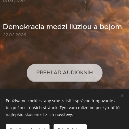
01.03.2026
Demokracia medzi ilúziou a bojom
22.02.2026
PREHĽAD AUDIOKNÍH
Používame cookies, aby sme zaistili správne fungovanie a
PREHĽAD PODCASTOV
bezpečnosť našich stránok. Tým vám môžeme poskytnúť tú
najlepšiu skúsenosť z ich návštevy.