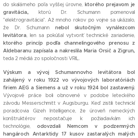
ktorého prejavom je
do skalárneho poľa vyššej úrovne,
gravitácia,
ktorú Dr. Schumann pomenoval
"elektrogravitácia". Až mnoho rokov po vojne sa ukázalo,
nebol skutočným vynálezcom
že Dr. Schumann
levitátora
, len sa pokúšal vytvoriť technické zariadenie,
ktorého princíp podľa channelingového prenosu z
Aldebaranu zapísala a nakreslila Maria Orsič a Zigrun,
teda 2 médiá zo spoločnosti VRIL.
Výskum a vývoj Schumannovho levitátora bol
zahájený v roku 1922 vo vývojových laboratóriách
firiem AEG a Siemens a už v roku 1924 bol zastavený.
Vývojové práce boli obnovené v podobe leteckého
závodu Messerschmitt v Augsburgu. Keď zistili technickí
poradcovia Gizeh Intelligence, že úroveň nemeckých
konštruktérov nepostačuje k požiadavkám ich
odovzdali Nemcom v podzemných
technológie,
hangároch Antarktidy 17 kusov zastaralých malých