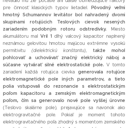
nevadilo mu zlé počasie ani ďalšie obmedzujúce faktory
Pôvodný veľmi
pre činnosť klasických typov lietadiel.
hmotný Schumannov levitátor bol nahradený dvomi
skupinami rotujúcich Teslových cievok nesených
zariadením podobným rotoru odstredivky.
Miesto
Vril 1
akumulátoru mal
dlhý valcový kapacitor naplnený
neznámou gelovitou hmotou majúcou extrémne vysokú
takže mohol
permitivitu
(dielektrickú konštantu),
pohlcovať a uchovávať značný elektrický náboj a
súčasne vytvárať silné elektrostatické pole.
V tomto
generovala rotujúce
zariadení každá rotujúca cievka
elektromagnetické pole iných parametrov, a tieto
polia vstupovali do rezonancie s elektrostatickým
poľom kapacitoru a zemským elektromagnetickým
poľom, čím sa generovalo nové pole vyššej úrovne
(Teslovo skalárne pole), prejavujúce sa navonok ako
elektrogravitačné pole. Pokiaľ je moment tohoto
elektrogravitačného poľa zhodný s momentom zemského