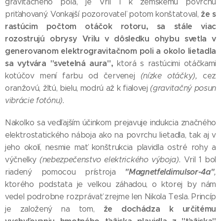
gravitačného poľa, je Vril 1 k zemskému povrchu
že s
priťahovaný. Vonkajší pozorovateľ potom konštatoval,
rastúcim počtom otáčok rotoru, sa stále viac
rozostrujú obrysy Vrilu v dôsledku ohybu svetla v
generovanom elektrogravitačnom poli a okolo lietadla
sa vytvára "svetelná aura",
ktorá s rastúcimi otáčkami
kotúčov mení farbu od červenej
(nízke otáčky),
cez
oranžovú, žltú, bielu, modrú až k fialovej
(gravitačný posun
vibrácie fotónu).
Nakoľko sa vedľajším účinkom prejavuje indukcia značného
elektrostatického náboja ako na povrchu lietadla, tak aj v
jeho okolí, nesmie mať konštrukcia plavidla ostré rohy a
výčnelky
(nebezpečenstvo elektrického výboja).
Vril 1 bol
"Magnetfeldimulsor-4a"
riadený pomocou prístroja
,
ktorého podstata je veľkou záhadou, o ktorej by nám
vedel podrobne rozprávať zrejme len Nikola Tesla. Princíp
že dochádza k určitému
je založený na tom,