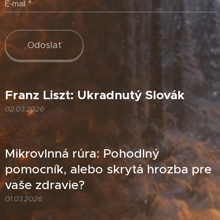
E-mail
Odoslať
Franz Liszt: Ukradnutý Slovák
02.03.2026
Mikrovlnná rúra: Pohodlný
pomocník, alebo skrytá hrozba pre
vaše zdravie?
01.03.2026