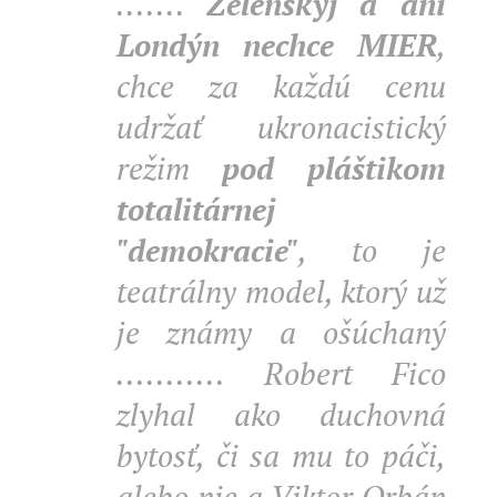
.......
Zelenskyj a ani
Londýn nechce MIER
,
chce za každú cenu
udržať ukronacistický
režim
pod pláštikom
totalitárnej
"demokracie"
, to je
teatrálny model, ktorý už
je známy a ošúchaný
........... Robert Fico
zlyhal ako duchovná
bytosť, či sa mu to páči,
alebo nie a Viktor Orbán