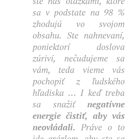
ste nás otázkami, ktoré
sa v podstate na 98 %
zhodujú vo svojom
obsahu. Ste nahnevaní,
poniektorí doslova
zúriví, nečudujeme sa
vám, teda vieme vás
pochopiť z ľudského
hľadiska ... I keď treba
sa snažiť
negatívne
energie čistiť, aby vás
neovládali.
Práve o to
ide grázlom, aby ste sa