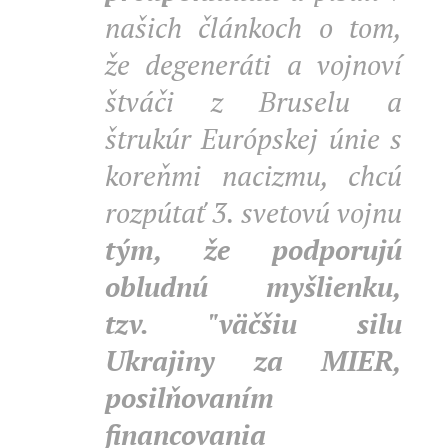
našich článkoch o tom,
že degeneráti a vojnoví
štváči z Bruselu a
štrukúr Európskej únie s
koreňmi nacizmu, chcú
rozpútať 3. svetovú vojnu
tým, že podporujú
obludnú myšlienku,
tzv. "väčšiu silu
Ukrajiny za MIER,
posilňovaním
financovania