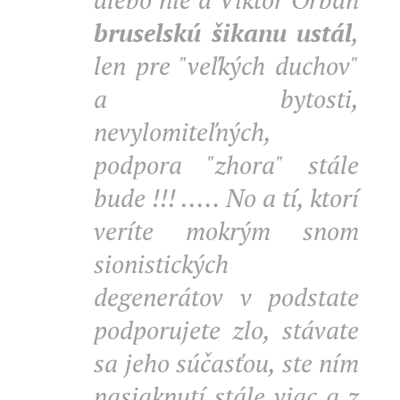
bruselskú šikanu ustál
,
len pre "veľkých duchov"
a bytosti,
nevylomiteľných,
podpora "zhora" stále
bude !!! ..... No a tí, ktorí
veríte mokrým snom
sionistických
degenerátov v podstate
podporujete zlo, stávate
sa jeho súčasťou, ste ním
nasiaknutí stále viac a z