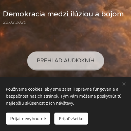
Demokracia medzi ilúziou a bojom
22.02.2026
PREHĽAD AUDIOKNÍH
Používame cookies, aby sme zaistili správne fungovanie a
PREHĽAD PODCASTOV
bezpečnosť našich stránok. Tým vám môžeme poskytnúť tú
najlepšiu skúsenosť z ich návštevy.
Prijať nevyhnutné
Prijať všetko
SVETLO PRE VAŠE POZNANIE
Cookies
Mena