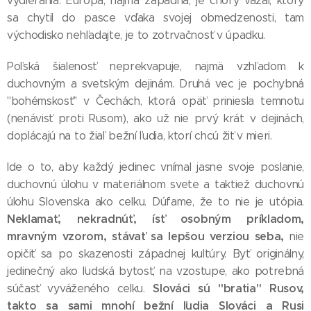
vydierania. Európa, najmä západná, je chorý vazal, ktorý
sa chytil do pasce vďaka svojej obmedzenosti, tam
východisko nehľadajte, je to zotrvačnosť v úpadku.
Poľská šialenosť neprekvapuje, najmä vzhľadom k
duchovným a svetským dejinám. Druhá vec je pochybná
"bohémskosť" v Čechách, ktorá opäť priniesla temnotu
(nenávisť proti Rusom), ako už nie prvý krát v dejinách,
doplácajú na to žiaľ bežní ľudia, ktorí chcú žiť v mieri.
Ide o to, aby každý jedinec vnímal jasne svoje poslanie,
duchovnú úlohu v materiálnom svete a taktiež duchovnú
úlohu Slovenska ako celku. Dúfame, že to nie je utópia.
Neklamať, nekradnúť, ísť osobným príkladom,
mravným vzorom, stávať sa lepšou verziou seba,
nie
opičiť sa po skazenosti západnej kultúry. Byť originálny,
jedinečný ako ľudská bytosť, na vzostupe, ako potrebná
Slováci sú "bratia" Rusov,
súčasť vyváženého celku.
takto sa sami mnohí bežní ľudia Slováci a Rusi