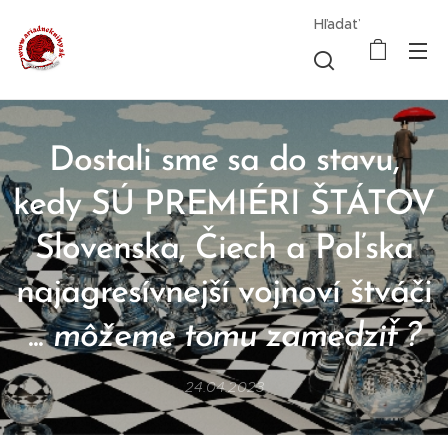
Hľadať
Dostali sme sa do stavu,
kedy SÚ PREMIÉRI ŠTÁTOV
Slovenska, Čiech a Poľska
najagresívnejší vojnoví štváči
...
môžeme tomu zamedziť ?
24.04.2023