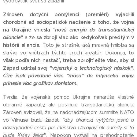
výdobytok, svet sa zbláznil.
Zároveň dotyční pomýlenci (premiéri) vyjadrili
chorobné až sociopatické nadšenie z toho, že vojna
na Ukrajine vniesla
"novú energiu do transatlantickej
aliancie"
sa zbrojí viac ako kedykoľvek predtým v
a že
histórii aliancie.
Toto je strašné, aká mravná hniloba sa
to
skrýva vo vnútrach týchto troch kreatúr. Dokonca,
však podľa nich nestačí, treba zbrojiť ešte viac, aby si
Západ udržal svoj
"vojenský a technologický náskok".
Čiže inak povedané viac "mäsa" do mlynčeka vojny
prinesie viac grošíkov sionistom.
Tvrdia, že vojenská pomoc Ukrajine nenarúša vlastné
obranné kapacity, ale posilňuje transatlantickú alianciu.
Zároveň avizovali, že na nadchádzajúcom summite NATO
vo Vilniuse budú žiadať,
"aby aliancia vytýčila jasnú a
dôveryhodnú cestu pre členstvo Ukrajiny, ak a kedy si to
bude Kyjev želať".
Napokon vyzvali na prehodnotenie