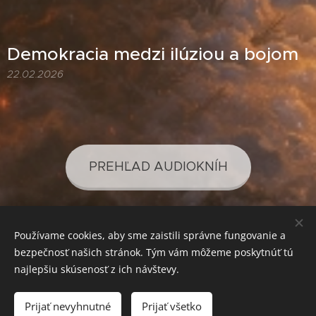
Demokracia medzi ilúziou a bojom
22.02.2026
PREHĽAD AUDIOKNÍH
Používame cookies, aby sme zaistili správne fungovanie a
PREHĽAD PODCASTOV
bezpečnosť našich stránok. Tým vám môžeme poskytnúť tú
najlepšiu skúsenosť z ich návštevy.
Prijať nevyhnutné
Prijať všetko
SVETLO PRE VAŠE POZNANIE
Cookies