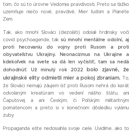
tom, čo sú to úrovne Vedomia pravdivosti. Preto sa ťažko
uzemňuje niečo nové, pravdivé, Mier ľuďom a Planéte
Zem.
Tak, ako mnohí Slováci (dezoláti) odolali hrdinsky voči
sú mnohí mentálne odolní, aj
covid psychoagende, tak
proti hecovaniu do vojny proti Rusom a proti
obyvateľstvu Ukrajiny. Neonacizmus na Ukrajine a
kdekoľvek na svete sa dá len vyčistiť, tam sa nedá
bolo zjavné, že
dohodnúť. Už minulý rok 2022
ukrajinské elity odmietli mier a pokoj zbraniam.
To,
že Slováci nemajú záujem ísť proti Rusom nehrá do karát
odvolaným kreatúram vo vedení nášho štátu, ani
Čaputovej a ani Českým, či Poľským militantným
pomätencom a preto si v konečnom dôsledku vylámu
zuby.
Propaganda ešte nedosiahla svoje ciele. Uvidíme, ako to