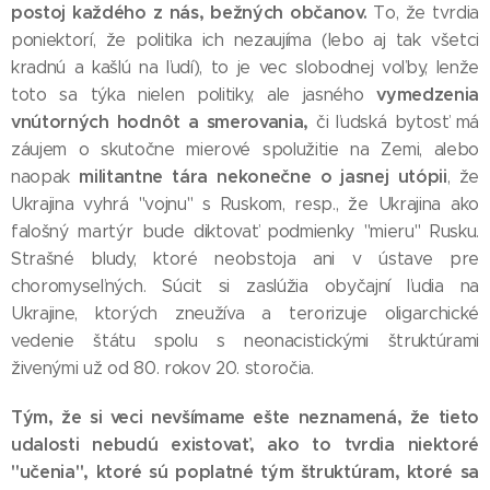
postoj každého z nás, bežných občanov.
To, že tvrdia
poniektorí, že politika ich nezaujíma (lebo aj tak všetci
kradnú a kašlú na ľudí), to je vec slobodnej voľby, lenže
vymedzenia
toto sa týka nielen politiky, ale jasného
vnútorných hodnôt a smerovania,
či ľudská bytosť má
záujem o skutočne mierové spolužitie na Zemi, alebo
militantne tára nekonečne o jasnej utópii
naopak
, že
Ukrajina vyhrá "vojnu" s Ruskom, resp., že Ukrajina ako
falošný martýr bude diktovať podmienky "mieru" Rusku.
Strašné bludy, ktoré neobstoja ani v ústave pre
choromyseľných. Súcit si zaslúžia obyčajní ľudia na
Ukrajine, ktorých zneužíva a terorizuje oligarchické
vedenie štátu spolu s neonacistickými štruktúrami
živenými už od 80. rokov 20. storočia.
Tým, že si veci nevšímame ešte neznamená, že tieto
udalosti nebudú existovať, ako to tvrdia niektoré
"učenia", ktoré sú poplatné tým štruktúram, ktoré sa