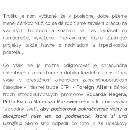
Trošku je nám vyčítané, že v poslednej dobe píšeme
menej článkov. Nuž, čo sa dá robiť, sme zavalení prácou na
viacerých frontoch a snažíme sa čas využívať čo
najmúdrejšie, vyvážene. Pripravujeme rôzne zaujímavé
projekty, takže hlavne s nadhľadom a trpezlivosťou
priatelia ...
Čo však nie je možné odignorovať je chrapúnčina
nahrubšieho zrna, ktorá sa dotýka každého z nás. Dnes
vyšiel v prestížnom americkom zahraničnopolitickom
Foreign Affairs
časopise - "hlasnej trúbe CFR" -
článok
Eduarda Hegera,
troch stredoeurópskych premiérov
Petra Fialu a Mateusza Morawieckeho
, v ktorom vyzvali
aby
podporoval pokračovanie vojny a
"slobodný svet",
akceptoval mier len za podmienok, ktoré si určí
Ukrajina.
Skoro sme odpadli, čo toto je za úpadkový