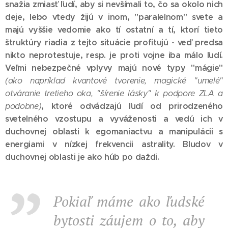
snažia zmiasť ľudí, aby si nevšímali to, čo sa okolo nich
deje, lebo vtedy žijú v inom, "paralelnom" svete a
majú vyššie vedomie ako tí ostatní a tí, ktorí tieto
štruktúry riadia z tejto situácie profitujú - veď predsa
nikto neprotestuje, resp. je proti vojne iba málo ľudí.
Veľmi nebezpečné vplyvy majú nové typy "mágie"
(ako napríklad kvantové tvorenie, magické "umelé"
otváranie tretieho oka, "šírenie lásky" k podpore ZLA a
, ktoré odvádzajú ľudí od prirodzeného
podobne)
svetelného vzostupu a vyváženosti a vedú ich v
duchovnej oblasti k egomaniactvu a manipulácii s
energiami v nízkej frekvencii astrality. Bludov v
duchovnej oblasti je ako húb po daždi.
Pokiaľ máme ako ľudské
bytosti záujem o to, aby