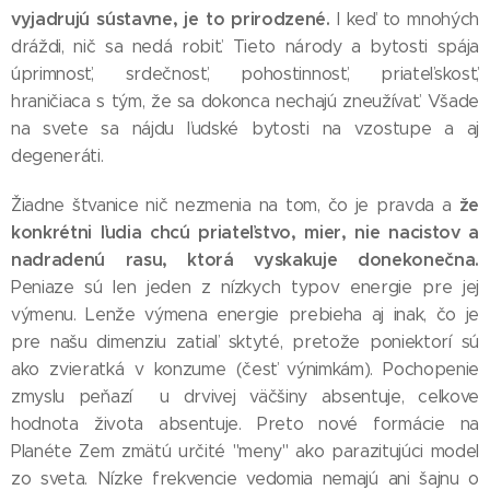
vyjadrujú sústavne, je to prirodzené.
I keď to mnohých
dráždi, nič sa nedá robiť. Tieto národy a bytosti spája
úprimnosť, srdečnosť, pohostinnosť, priateľskosť,
hraničiaca s tým, že sa dokonca nechajú zneužívať. Všade
na svete sa nájdu ľudské bytosti na vzostupe a aj
degeneráti.
že
Žiadne štvanice nič nezmenia na tom, čo je pravda a
konkrétni ľudia chcú priateľstvo, mier, nie nacistov a
nadradenú rasu, ktorá vyskakuje donekonečna.
Peniaze sú len jeden z nízkych typov energie pre jej
výmenu. Lenže výmena energie prebieha aj inak, čo je
pre našu dimenziu zatiaľ sktyté, pretože poniektorí sú
ako zvieratká v konzume (česť výnimkám). Pochopenie
zmyslu peňazí u drvivej väčšiny absentuje, celkove
hodnota života absentuje. Preto nové formácie na
Planéte Zem zmätú určité "meny" ako parazitujúci model
zo sveta. Nízke frekvencie vedomia nemajú ani šajnu o