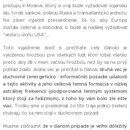
prístupu k Moskve, ktorý si vraj bude vyžadovať vojenskú
silu, tvrdé sankcie, izoláciu Ruska a transatlantickú jednotu.
Na záver vyjadrili presvedčenie, že to, aby Európa
zostala celistvá a slobodná, si bude aj naďalej vyžadovať
"vedúcu úlohu USA"...
Toto vyjadrenie (keď si prečítate celý článok) je
vyloženou hrozbou pre všetkých ľudí, ktorí robia všetko
preto, aby žili v mieri, väčšou hrozbou, než by sa na prvý
druhá vec je
pohľad zdalo. Jedna vec je prečítať si článok,
duchovné (energeticko - informačné) pozadie udalosti
a tejto aktivity a jeho celková temná formácia v nízkej
astrálnej frekvencii (podporovaná temným systémom
ktorý stojí za fašizmom), z toho by vám bolo zle ešte
viac.
Trošku sme si preskúmali, čo títo traja jedinci (nielen)
stvárajú, čo za nimi stojí v duchovnom pozadí.
že v danom prípade je veľmi dôležitý
Musíme zdôrazniť,