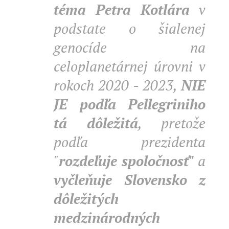
téma Petra Kotlára
v
podstate o šialenej
genocíde na
celoplanetárnej úrovni v
rokoch 2020 - 2023,
NIE
JE podľa Pellegriniho
tá dôležitá
, pretože
podľa prezidenta
"
rozdeľuje spoločnosť"
a
vyčleňuje Slovensko z
dôležitých
medzinárodných