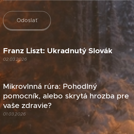
Odoslať
Franz Liszt: Ukradnutý Slovák
02.03.2026
Mikrovlnná rúra: Pohodlný
pomocník, alebo skrytá hrozba pre
vaše zdravie?
01.03.2026