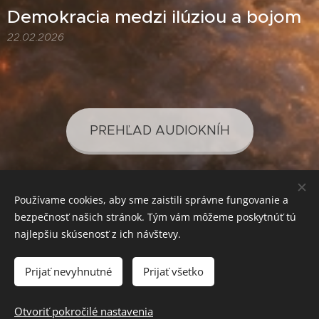
Demokracia medzi ilúziou a bojom
22.02.2026
PREHĽAD AUDIOKNÍH
Používame cookies, aby sme zaistili správne fungovanie a
PREHĽAD PODCASTOV
bezpečnosť našich stránok. Tým vám môžeme poskytnúť tú
najlepšiu skúsenosť z ich návštevy.
Prijať nevyhnutné
Prijať všetko
SVETLO PRE VAŠE POZNANIE
Cookies
Mena
Otvoriť pokročilé nastavenia