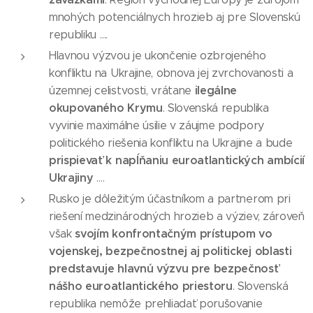
mnohých potenciálnych hrozieb aj pre Slovenskú
republiku ….
Hlavnou výzvou je ukončenie ozbrojeného
konfliktu na Ukrajine, obnova jej zvrchovanosti a
ilegálne
územnej celistvosti, vrátane
okupovaného Krymu
. Slovenská republika
vyvinie maximálne úsilie v záujme podpory
politického riešenia konfliktu na Ukrajine a bude
prispievať k napĺňaniu euroatlantických ambícií
Ukrajiny
….
Rusko je dôležitým účastníkom a partnerom pri
riešení medzinárodných hrozieb a výziev, zároveň
svojím konfrontačným prístupom vo
však
vojenskej, bezpečnostnej aj politickej oblasti
predstavuje hlavnú výzvu pre bezpečnosť
nášho euroatlantického priestoru
. Slovenská
republika nemôže prehliadať porušovanie