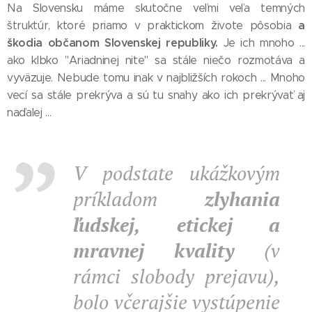
Na Slovensku máme skutočne veľmi veľa temných
a
štruktúr, ktoré priamo v praktickom živote pôsobia
škodia občanom Slovenskej republiky.
Je ich mnoho ...
ako klbko "Ariadninej nite" sa stále niečo rozmotáva a
vyväzuje. Nebude tomu inak v najbližších rokoch ... Mnoho
vecí sa stále prekrýva a sú tu snahy ako ich prekrývať aj
naďalej ...
V podstate ukážkovým
príkladom
zlyhania
ľudskej, etickej a
mravnej kvality
(v
rámci slobody prejavu),
bolo včerajšie vystúpenie