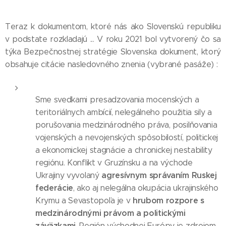
Teraz k dokumentom, ktoré nás ako Slovenskú republiku
v podstate rozkladajú ... V roku 2021 bol vytvorený čo sa
týka Bezpečnostnej stratégie Slovenska dokument, ktorý
obsahuje citácie nasledovného znenia (vybrané pasáže) :
Sme svedkami presadzovania mocenských a
teritoriálnych ambícií, nelegálneho použitia sily a
porušovania medzinárodného práva, posilňovania
vojenských a nevojenských spôsobilostí, politickej
a ekonomickej stagnácie a chronickej nestability
regiónu. Konflikt v Gruzínsku a na východe
agresívnym správaním Ruskej
Ukrajiny vyvolaný
federácie
, ako aj nelegálna okupácia ukrajinského
hrubom rozpore s
Krymu a Sevastopoľa je v
medzinárodnými právom a politickými
záväzkami
. Región východnej Európy je zdrojom