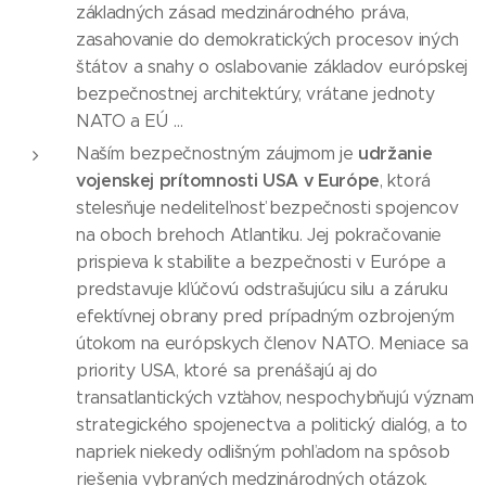
základných zásad medzinárodného práva,
zasahovanie do demokratických procesov iných
štátov a snahy o oslabovanie základov európskej
bezpečnostnej architektúry, vrátane jednoty
NATO a EÚ …
udržanie
Naším bezpečnostným záujmom je
vojenskej prítomnosti USA v Európe
, ktorá
stelesňuje nedeliteľnosť bezpečnosti spojencov
na oboch brehoch Atlantiku. Jej pokračovanie
prispieva k stabilite a bezpečnosti v Európe a
predstavuje kľúčovú odstrašujúcu silu a záruku
efektívnej obrany pred prípadným ozbrojeným
útokom na európskych členov NATO. Meniace sa
priority USA, ktoré sa prenášajú aj do
transatlantických vzťahov, nespochybňujú význam
strategického spojenectva a politický dialóg, a to
napriek niekedy odlišným pohľadom na spôsob
riešenia vybraných medzinárodných otázok.