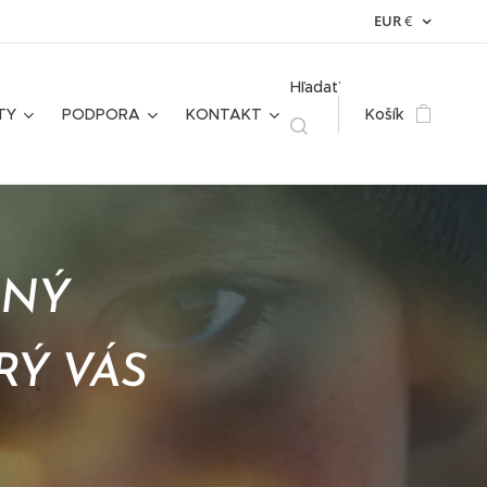
EUR
€
Hľadať
TY
PODPORA
KONTAKT
Košík
ANÝ
RÝ VÁS