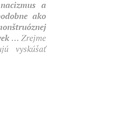
 nacizmus a
podobne ako
monštruóznej
ľvek
... Zrejme
ujú vyskúšať