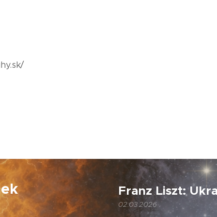
hy.sk/
iek
Franz Liszt: Ukr
02.03.2026