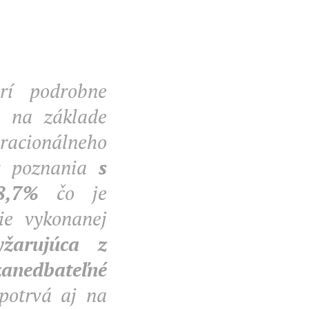
rí podrobne
e na základe
 racionálneho
ov poznania
s
8,7%
čo je
ie vykonanej
yžarujúca z
zanedbateľné
potrvá aj na