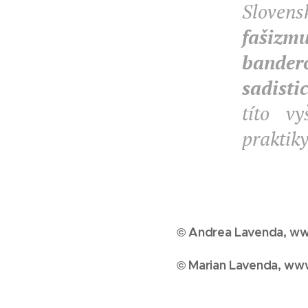
Sloven
fašizm
bander
sadisti
títo vy
praktiky
© Andrea Lavenda, ww
© Marian Lavenda, ww