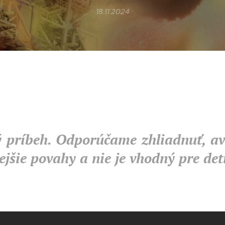
18.11.2024
 príbeh. Odporúčame zhliadnuť, avš
ejšie povahy a nie je vhodný pre deti