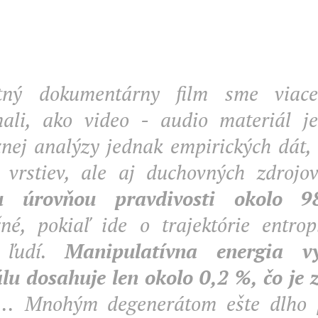
tný dokumentárny film sme viace
ali, ako video - audio materiál j
nej analýzy jednak empirických dát,
 vrstiev, ale aj duchovných zdroj
u úrovňou pravdivosti okolo 9
né, pokiaľ ide o trajektórie entrop
 ľudí.
Manipulatívna energia v
lu dosahuje len okolo 0,2 %, čo je 
...
Mnohým degenerátom ešte dlho 