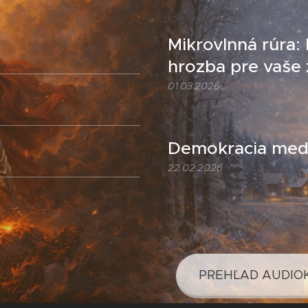
Mikrovlnná rúra:
hrozba pre vaše 
01.03.2026
Demokracia medz
22.02.2026
PREHĽAD AUDIO