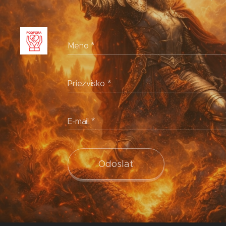
Meno
Priezvisko
E-mail
Odoslať