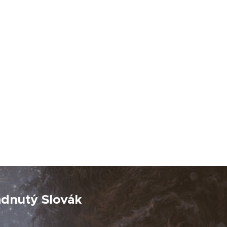
adnutý Slovák