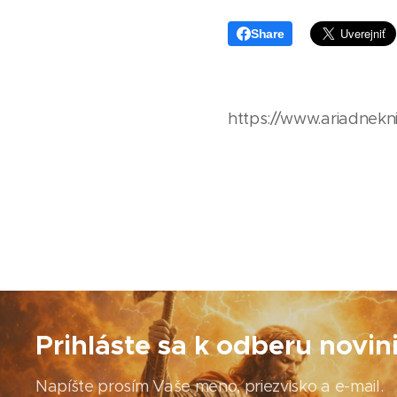
Share
https://www.ariadnekni
Prihláste sa k odberu novin
Napíšte prosím Vaše meno, priezvisko a e-mail.