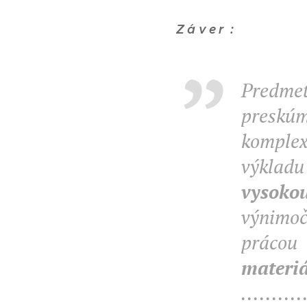
Z á v e r :
Predme
preskúm
komplex
výkladu
vysoko
výnimoč
prácou
materiá
..........