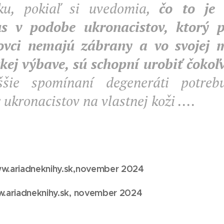
sku, pokiaľ si uvedomia,
čo to je
us v podobe ukronacistov, ktorý 
ovci nemajú zábrany a vo svojej 
ckej výbave, sú schopní urobiť čoko
ššie spomínaní degeneráti potreb
 ukronacistov na vlastnej koži ....
w.ariadneknihy.sk,novem
ber 2024
w.ariadneknihy.sk, november
2024