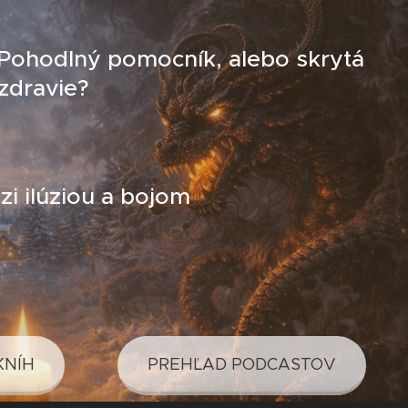
 Pohodlný pomocník, alebo skrytá
zdravie?
i ilúziou a bojom
KNÍH
PREHĽAD PODCASTOV