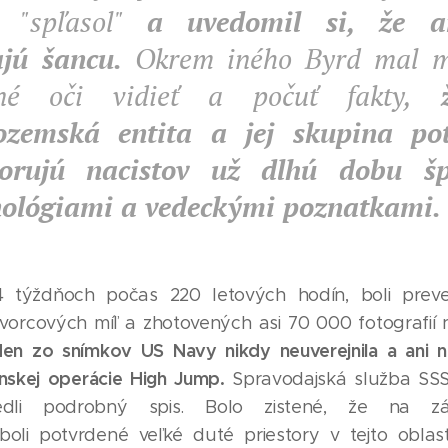
k "spľasol"
a uvedomil si, že a
jú šancu.
Okrem iného Byrd mal m
tné oči vidieť a počuť fakty,
zemská entita a jej skupina potv
orujú nacistov už dlhú dobu šp
nológiami a vedeckými poznatkami.
4 týždňoch počas 220 letových hodín, boli prev
tvorcových míľ a zhotovených asi 70 000 fotografií n
den zo snímkov US Navy nikdy neuverejnila a ani ne
enskej operácie High Jump.
Spravodajská služba SS
iedli podrobný spis. Bolo zistené, že na z
oli potvrdené veľké duté priestory v tejto oblast