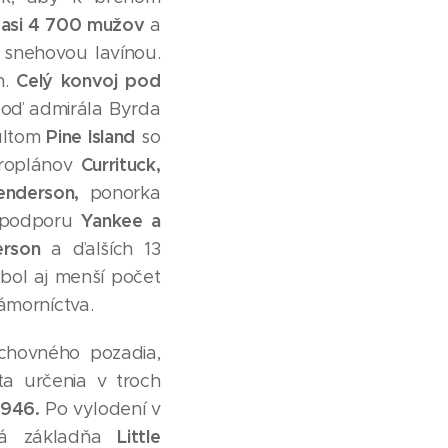
 asi 4 700 mužov
a
 snehovou lavínou.
Celý konvoj pod
h.
loď admirála Byrda
Pine Island
pultom
so
Currituck,
ydroplánov
enderson,
ponorka
Yankee a
ú podporu
rson
a ďalších 13
 bol aj menší počet
morníctva.
uchovného pozadia,
a určenia v troch
1946.
Po vylodení v
Little
ná základňa