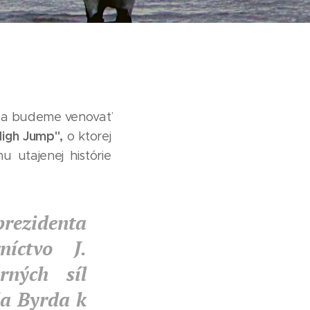
 sa budeme venovať
High Jump",
o ktorej
u utajenej histórie
prezidenta
níctvo J.
rných síl
la Byrda k