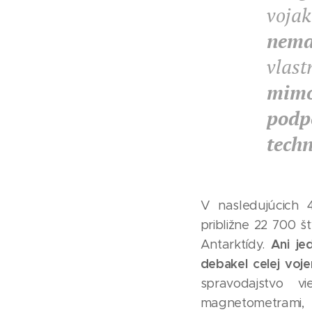
voja
nema
vlas
mimo
podp
tech
V nasledujúcich 
približne 22 700 š
Ani je
Antarktídy.
debakel celej voj
spravodajstvo v
magnetometrami, b