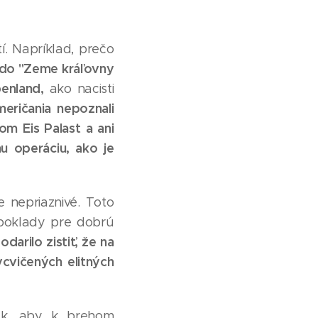
. Napríklad, prečo
ž do "Zeme kráľovny
enland,
ako nacisti
eričania nepoznali
m Eis Palast a ani
nu operáciu, ako je
e nepriaznivé. Toto
dpoklady pre dobrú
odarilo zistiť, že na
ycvičených elitných
k, aby k brehom