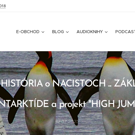
018
E-OBCHOD
BLOG
AUDIOKNIHY
PODCAS
HISTÓRIA o NACISTOCH ... ZÁ
NTARKTÍDE a projekt "HIGH JUM
12.07.2025