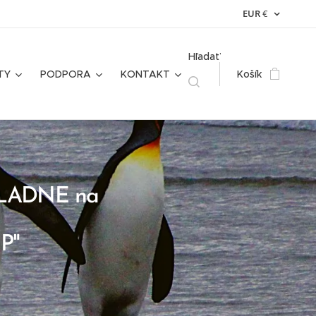
EUR
€
Hľadať
TY
PODPORA
KONTAKT
Košík
KLADNE na
P"