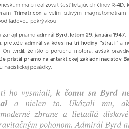
R-4D,
rieskum malo realizovať šesť lietajúcich člnov
k
Trimetricon
erami
a veľmi citlivými magnetometrami
 pod ľadovou pokrývkou.
admirál Byrd, letom 29. januára 1947.
u zahájil priamo
T
admirál sa kdesi na tri hodiny "stratil"
i, pretože
a n
. On tvrdil, že išlo o poruchu motora, avšak pravdiv
e pristál priamo na antarktickej základni
nacistov Ba
 ž
u nacistickej posádky.
ti ho vysmiali,
k čomu sa Byrd n
al
a nielen to. Ukázali mu, ak
rmoderné zbrane a lietadlá diskov
ravitačným pohonom. Admirál Byrd a