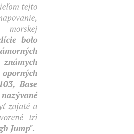
ieľom tejto
 mapovanie,
m morskej
ície bolo
ámorných
h známych
 oporných
103, Base
 nazývané
ť zajaté a
vorené tri
gh Jump".