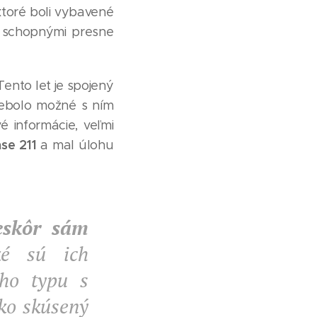
toré boli vybavené
, schopnými presne
ento let je spojený
ebolo možné s ním
é informácie, veľmi
se 211
a mal úlohu
eskôr sám
é sú ich
ého typu s
ko skúsený