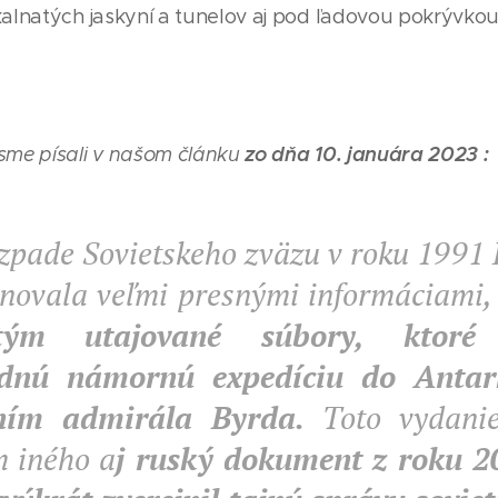
kalnatých jaskyní a tunelov aj pod ľadovou pokrývkou
zo dňa 10. januára 2023 :
sme písali v našom článku
zpade Sovietskeho zväzu v roku 1991 
novala veľmi presnými informáciami
tým utajované súbory, ktoré 
dnú námornú expedíciu do Antar
ním admirála Byrda.
Toto vydanie
 iného a
j ruský dokument z roku 2