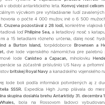
Konvoj viezol celkom
li v období antarktického leta.
ciálnym výcvikom pre vyhľadávanie ľudí zavalených
 hovoria o počte 4 000 mužov, iné o 6 500 mužoc
. Cruzena pozostával z 28 lodí,
konkrétne vlajková 
Philipine Sea,
ietadlová loď
a lietadlový nosič s kata
rami a 15 lietadlami rôzneho určenia, ďalej nosič h
ind a Burton Island,
Brownsen a H
torpédoborce
et,
dve lode vojenského námorníctva pre palebn
Canisteo a Capacan,
Hende
ernové lode
mínolovku
erácie sa zúčastnili príslušníci US Navy a prítomní
britskej Royal Navy
istov
a kanadského vojenského ná
ej lode boli podľa informácii potvrdených aj z d
telia SSSR.
Expedícia High Jump plávala do miest
lna skupina dosiahla brehu
Antarktídy
31. decembra 
Whales,
bola na Rossovom ľadovci vybudova