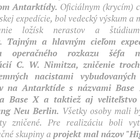
om Antarktídy.
Oficiálnym (krycím) c
skej expedície, bol vedecký výskum a
anie ložísk nerastov a štúdiu
y.
Tajným a hlavným cieľom exped
a operačného rozkazu šéfa n
ácií C. W. Nimitza, zničenie troc
emných nacistami vybudovaných
v na Antarktíde s názvami Base 
a Base X a taktiež aj veliteľstvo
ung Neu Berlin.
Všetky osoby mali by
ty zničené. Pre realizáciu boli vyt
čné skupiny a
projekt mal názov "Hi