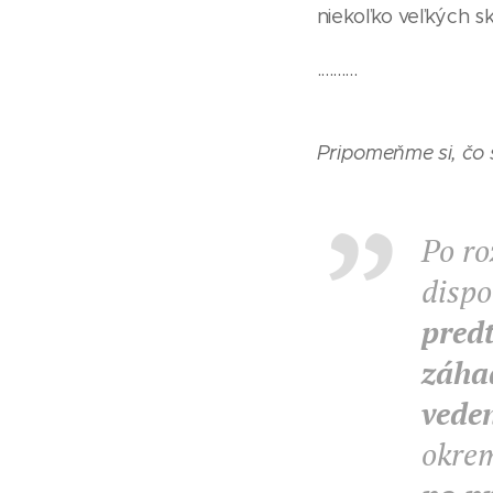
niekoľko veľkých s
..........
Pripomeňme si, čo 
Po ro
dispo
pred
záha
vede
okrem