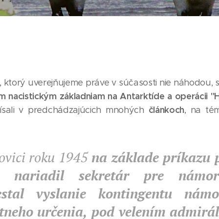
 ktorý uverejňujeme práve v súčasosti nie náhodou,
m nacistickým základniam na Antarktíde a operácii "
č
lánkoch
ísali v predchádzajúcich mnohých
, na tém
ovici roku 1945
na základe príkazu 
 nariadil sekretár pre námor
estal vyslanie kontingentu námo
štneho určenia, pod velením admirá