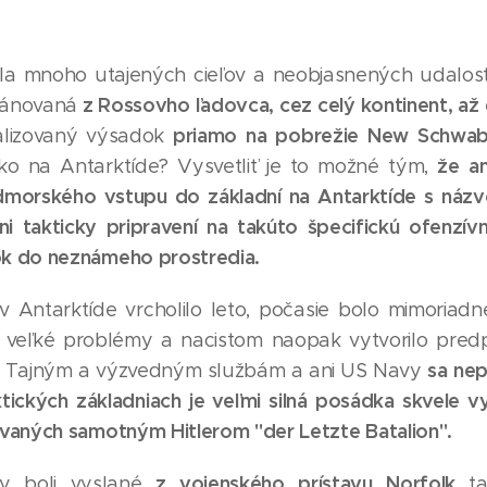
sla mnoho utajených cieľov a neobjasnených udalostí
z Rossovho ľadovca, cez celý kontinent, a
plánovaná
priamo na pobrežie New Schwab
alizovaný výsadok
že am
isko na Antarktíde? Vysvetliť je to možné tým,
morského vstupu do základní na Antarktíde s názvo
ni takticky pripravení na takúto špecifickú ofenzív
k do neznámeho prostredia.
 Antarktíde vrcholilo leto, počasie bolo mimoriadn
 veľké problémy a nacistom naopak vytvorilo pre
sa nep
. Tajným a výzvedným službám a ani US Navy
ktických základniach je veľmi silná posádka skvele v
vaných samotným Hitlerom "der Letzte Batalion".
z vojenského prístavu Norfolk
ky boli vyslané
ta