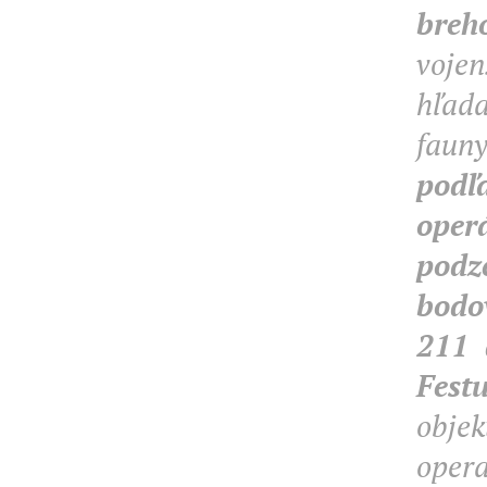
breh
vojen
hľad
faun
podľ
oper
podz
bodo
211 
Fest
objek
opera