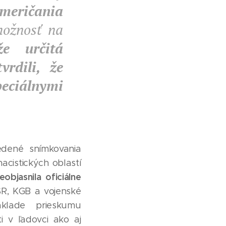
meričania
ožnosť na
že určitá
rdili, že
eciálnymi
edené snímkovania
acistických oblastí
objasnila oficiálne
SR, KGB a vojenské
áklade prieskumu
i v ľadovci ako aj