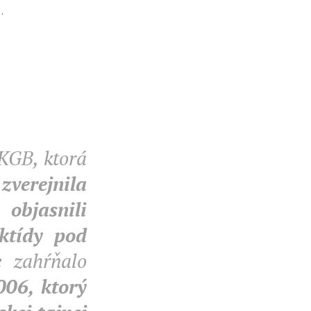
.
KGB, ktorá
,
zverejnila
objasnili
ktídy pod
 zahŕňalo
006, ktorý