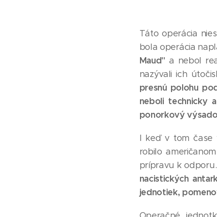
Táto operácia nie
bola operácia na
Maud"
a nebol re
nazývali ich útoč
presnú polohu pod
neboli technicky a
ponorkový výsado
I keď v tom čase v
robilo američanom
prípravu k odporu
nacistických antar
jednotiek, pomeno
Operačné jednot