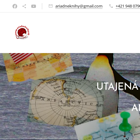
ariadneknihy@gmail.com
+421 948 079
UTAJENÁ 
A