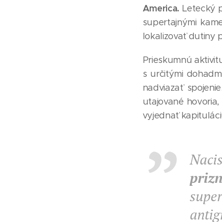
America.
Letecký p
supertajnými kam
lokalizovať dutiny
Prieskumnú aktivit
s určitými dohadm
nadviazať spojenie
utajované hovoria,
vyjednať kapituláci
Nacis
prizn
supe
antig