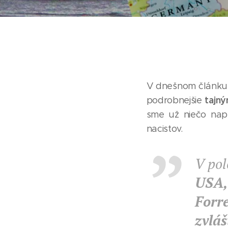
V dnešnom článku,
tajný
podrobnejšie
sme už niečo nap
nacistov.
V pol
USA,
Forr
zvlá