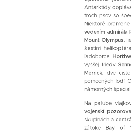
Antarktídy dopláva
troch psov so špe
Niektoré pramene
vedením admirála R
Mount Olympus,
l
šiestimi helikopté
Horthw
ľadoborce
Senn
vyššej triedy
Merrick,
dve cist
pomocných lodí. Op
námorných špecial
Na palube vlajkov
vojenskí pozorova
centrá
skupinách a
Bay of 
zátoke