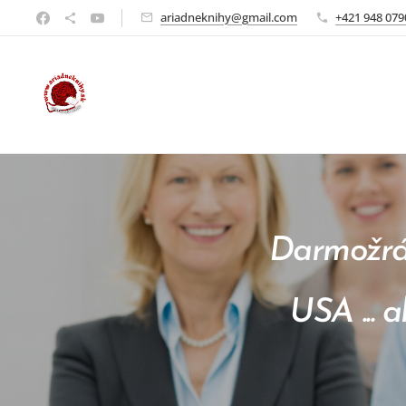
ariadneknihy@gmail.com
+421 948 079
Darmožrá
USA ... 