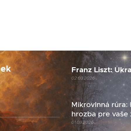
iek
Franz Liszt: Ukr
02.03.2026
Mikrovlnná rúra:
hrozba pre vaše 
01.03.2026