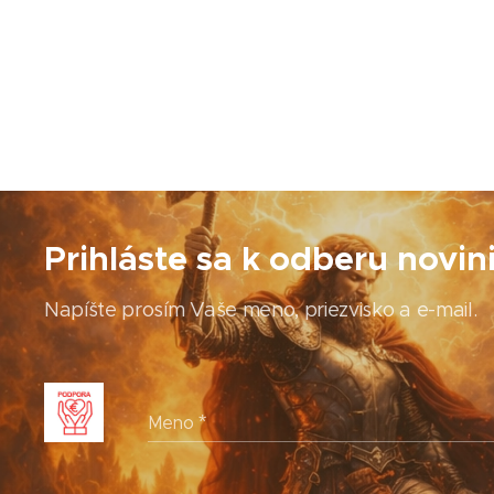
Prihláste sa k odberu novin
Napíšte prosím Vaše meno, priezvisko a e-mail.
Meno