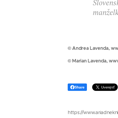
Sloven
manželku
© Andrea Lavenda, www
© Marian Lavenda, www
Share
https://www.ariadnekni