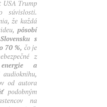
ent USA Trump
súvislosti.
ia, že každá
videu,
pôsobí
Slovensku s
o 70 %,
čo je
nebezpečné z
 energie a
i audioknihu,
ov od autora
úť
podobným
astencov na