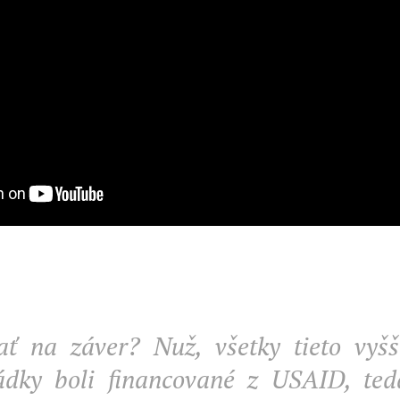
ť na záver? Nuž, všetky tieto vyš
dky boli financované z USAID, ted