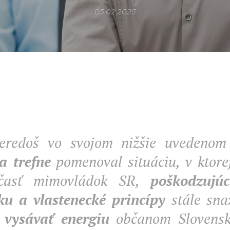
05.02.2025
eredoš vo svojom nižšie uvedenom
a trefne
pomenoval situáciu, v ktore
časť mimovládok SR,
poškodzujúc
ku a vlastenecké princípy
stále sna
a
vysávať energiu
občanom Slovenske