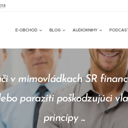
018
E-OBCHOD
BLOG
AUDIOKNIHY
PODCAS
či v mimovládkach SR financ
alebo paraziti poškodzujúci vl
princípy ...