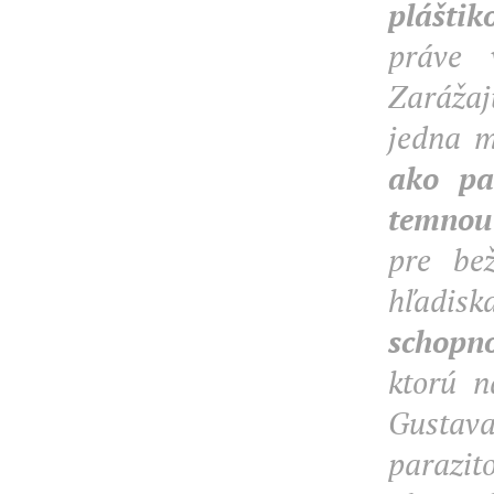
plášti
práve 
Zarážaj
jedna m
ako pa
temnou 
pre be
hľadi
schopno
ktorú n
Gustava
parazi