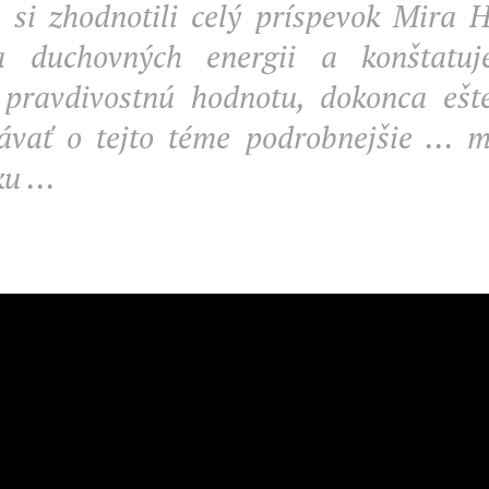
si zhodnotili celý príspevok Mira H
ka duchovných energii a konštatu
 pravdivostnú hodnotu, dokonca ešt
ávať o tejto téme podrobnejšie ... 
u ...