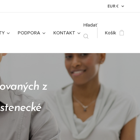
EUR
€
Hľadať
TY
PODPORA
KONTAKT
Košík
ovaných z
astenecké