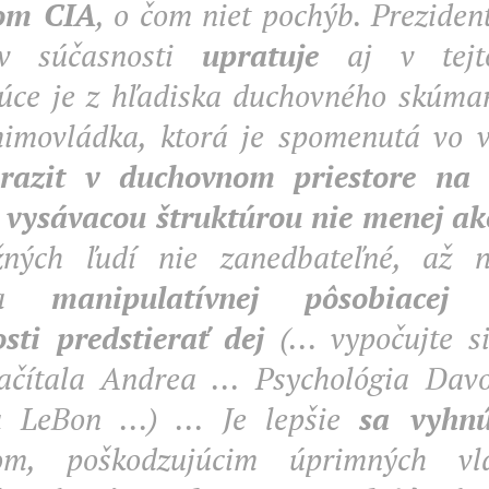
kom CIA
, o čom niet pochýb. Prezid
v súčasnosti
upratuje
aj v tejto 
úce je z hľadiska duchovného skúman
imovládka, ktorá je spomenutá vo 
razit v duchovnom priestore na 
vysávacou štruktúrou nie menej ak
žných ľudí nie zanedbateľné, až 
ska
manipulatívnej pôsobiacej
sti predstierať dej
(... vypočujte s
ačítala Andrea ... Psychológia Dav
 LeBon ...) ... Je lepšie
sa vyhn
tom, poškodzujúcim úprimných vl