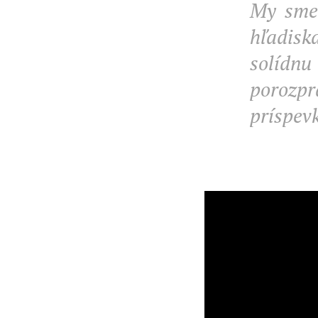
My sme 
hľadis
solídnu
porozpr
príspevk