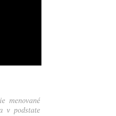
šie menované
a v podstate