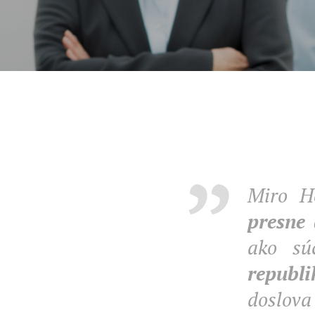
Miro H
presne 
ako sú
republi
doslov