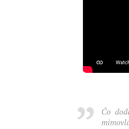
Čo doda
mimovlá