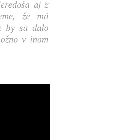
eredoša aj z
jeme, že má
e by sa dalo
možno v inom