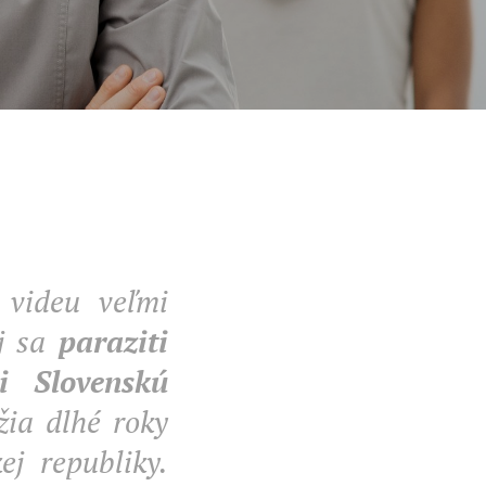
 videu veľmi
j sa
paraziti
i Slovenskú
žia dlhé roky
j republiky.