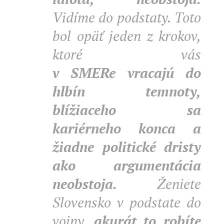
Vidíme do podstaty. Toto
bol opäť jeden z krokov,
ktoré vás
v
SMERe
vracajú do
hlbín temnoty,
blížiaceho sa
kariérneho konca a
žiadne politické dristy
ako argumentácia
neobstoja.
Ženiete
Slovensko v podstate do
vojny,
akurát to robíte