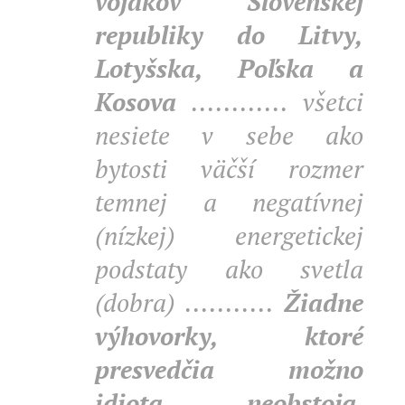
vojakov Slovenskej
republiky do Litvy,
Lotyšska, Poľska a
Kosova
............ všetci
nesiete v sebe ako
bytosti väčší rozmer
temnej a negatívnej
(nízkej) energetickej
podstaty ako svetla
(dobra) ...........
Žiadne
výhovorky, ktoré
presvedčia možno
idiota, neobstoja.