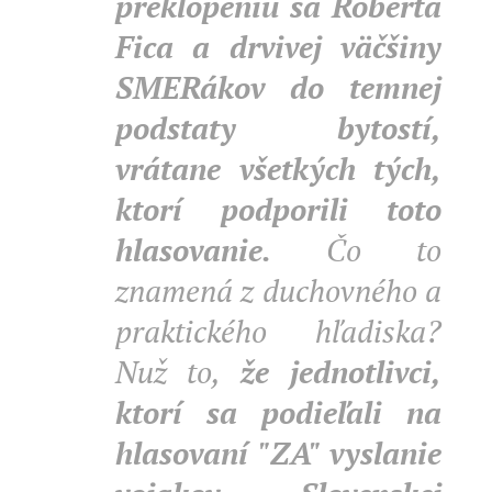
preklopeniu sa Roberta
Fica a drvivej väčšiny
SMERákov do temnej
podstaty bytostí,
vrátane všetkých tých,
ktorí podporili toto
hlasovanie.
Čo to
znamená z duchovného a
praktického hľadiska?
Nuž to,
že jednotlivci,
ktorí sa podieľali na
hlasovaní "ZA" vyslanie