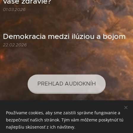
vaše zdravie?
01.03.2026
Demokracia medzi ilúziou a bojom
22.02.2026
PREHĽAD AUDIOKNÍH
Používame cookies, aby sme zaistili správne fungovanie a
PREHĽAD PODCASTOV
bezpečnosť našich stránok. Tým vám môžeme poskytnúť tú
najlepšiu skúsenosť z ich návštevy.