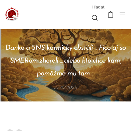
Hľadať
Danko a SNS karmicky obstáli ... Fico aj so
SMERom zhoreli ... alebo kto chce kam,
pomôžme mu tam ...
27.03.2025