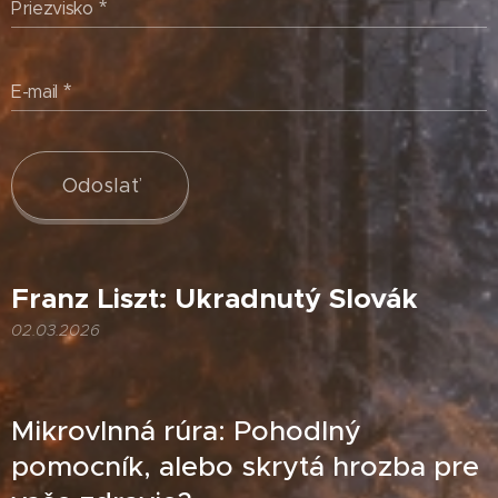
Priezvisko
E-mail
Odoslať
Franz Liszt: Ukradnutý Slovák
02.03.2026
Mikrovlnná rúra: Pohodlný
pomocník, alebo skrytá hrozba pre