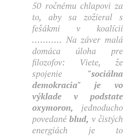
50
ročnému chlapovi
za
to, aby sa zožieral s
fešákmi v koalícii
........... Na záver malá
domáca úloha pre
filozofov: Viete, že
spojenie
"sociálna
demokracia" je vo
výklade v podstate
oxymoron,
jednoducho
povedané
blud,
v čistých
energiách je to