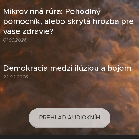
Mikrovlnná rúra: Pohodlný
pomocník, alebo skrytá hrozba pre
vaše zdravie?
01.03.2026
Demokracia medzi ilúziou a bojom
22.02.2026
PREHĽAD AUDIOKNÍH