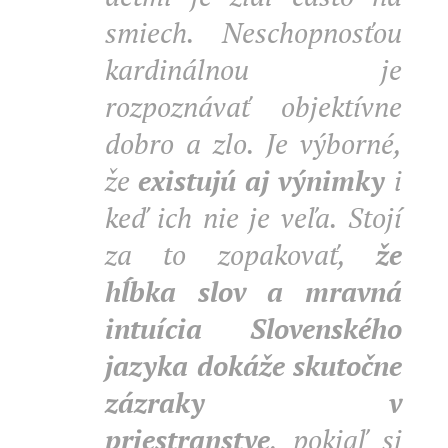
smiech. Neschopnosťou
kardinálnou je
rozpoznávať objektívne
dobro a zlo. Je výborné,
že
existujú aj výnimky
i
keď ich nie je veľa. Stojí
za to zopakovať,
že
hĺbka slov a mravná
intuícia Slovenského
jazyka dokáže skutočne
zázraky v
priestranstve
, pokiaľ si