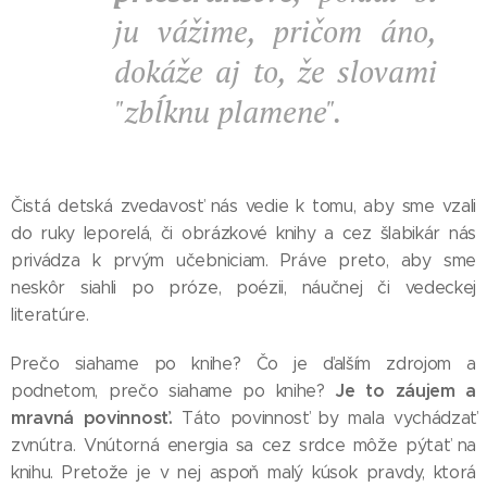
ju vážime, pričom áno,
dokáže aj to, že slovami
"zbĺknu plamene".
Čistá detská zvedavosť nás vedie k tomu, aby sme vzali
do ruky leporelá, či obrázkové knihy a cez šlabikár nás
privádza k prvým učebniciam. Práve preto, aby sme
neskôr siahli po próze, poézii, náučnej či vedeckej
literatúre.
Prečo siahame po knihe? Čo je ďalším zdrojom a
Je to záujem a
podnetom, prečo siahame po knihe?
mravná povinnosť.
Táto povinnosť by mala vychádzať
zvnútra. Vnútorná energia sa cez srdce môže pýtať na
knihu. Pretože je v nej aspoň malý kúsok pravdy, ktorá