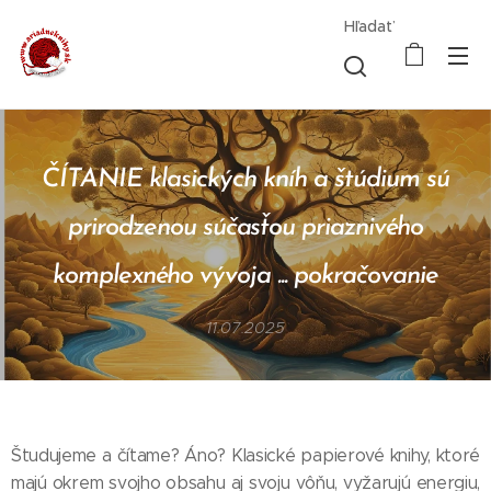
Hľadať
ČÍTANIE klasických kníh a štúdium sú
prirodzenou súčasťou priaznivého
komplexného vývoja ... pokračovanie
11.07.2025
Študujeme a čítame? Áno? Klasické papierové knihy, ktoré
majú okrem svojho obsahu aj svoju vôňu, vyžarujú energiu,