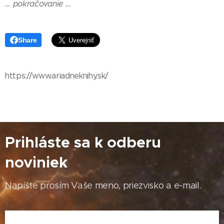
... pokračovanie ...
Share
https://www.ariadneknihy.sk/
Prihláste sa k odberu
noviniek
Napíšte prosím Vaše meno, priezvisko a e-mail.