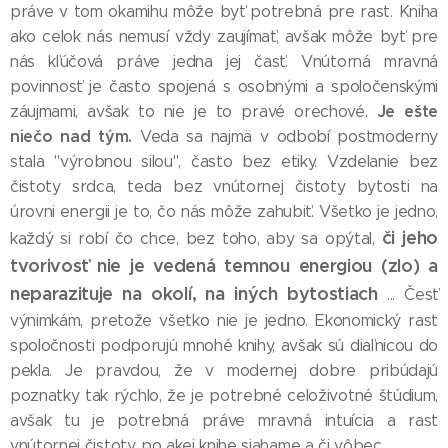
práve v tom okamihu môže byť potrebná pre rast. Kniha
ako celok nás nemusí vždy zaujímať, avšak môže byť pre
nás kľúčová práve jedna jej časť. Vnútorná mravná
povinnosť je často spojená s osobnými a spoločenskými
Je ešte
záujmami, avšak to nie je to pravé orechové.
niečo nad tým.
Veda sa najmä v odbobí postmoderny
stala "výrobnou silou", často bez etiky. Vzdelanie bez
čistoty srdca, teda bez vnútornej čistoty bytosti na
úrovni energii je to, čo nás môže zahubiť. Všetko je jedno,
či jeho
každý si robí čo chce, bez toho, aby sa opýtal,
tvorivosť nie je vedená temnou energiou (zlo) a
neparazituje na okolí, na iných bytostiach
... Česť
výnimkám, pretože všetko nie je jedno. Ekonomický rast
spoločnosti podporujú mnohé knihy, avšak sú diaľnicou do
pekla. Je pravdou, že v modernej dobre pribúdajú
poznatky tak rýchlo, že je potrebné celoživotné štúdium,
avšak tu je potrebná práve mravná intuícia a rast
vnútornej čistoty, po akej knihe siahame a či vôbec ...