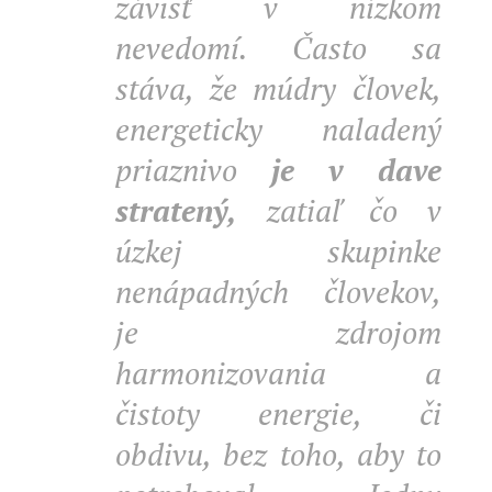
závisť v nízkom
nevedomí. Často sa
stáva, že múdry človek,
energeticky naladený
priaznivo
je v dave
stratený,
zatiaľ čo v
úzkej skupinke
nenápadných človekov,
je zdrojom
harmonizovania a
čistoty energie, či
obdivu, bez toho, aby to