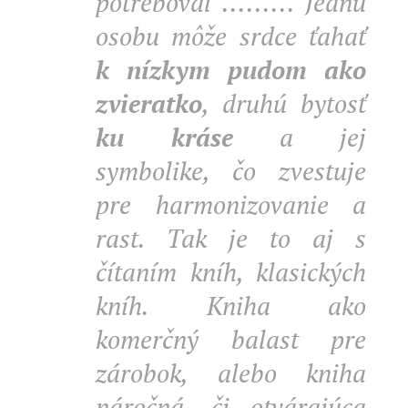
potreboval ......... Jednu
osobu môže srdce ťahať
k nízkym pudom ako
zvieratko
, druhú bytosť
ku kráse
a jej
symbolike, čo zvestuje
pre harmonizovanie a
rast. Tak je to aj s
čítaním kníh, klasických
kníh. Kniha ako
komerčný balast pre
zárobok, alebo kniha
náročná, či otvárajúca