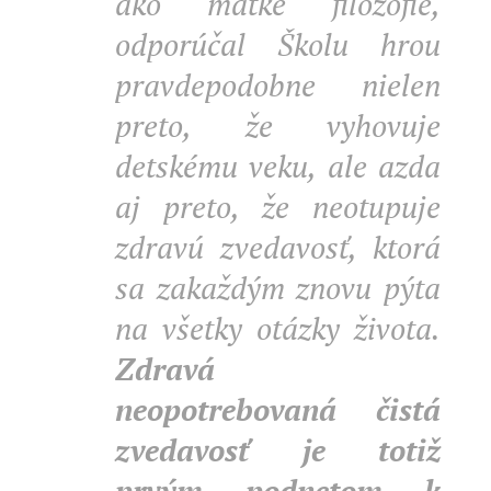
ako matke filozofie,
odporúčal Školu hrou
pravdepodobne nielen
preto, že vyhovuje
detskému veku, ale azda
aj preto, že neotupuje
zdravú zvedavosť, ktorá
sa zakaždým znovu pýta
na všetky otázky života.
Zdravá
neopotrebovaná čistá
zvedavosť je totiž
prvým podnetom k