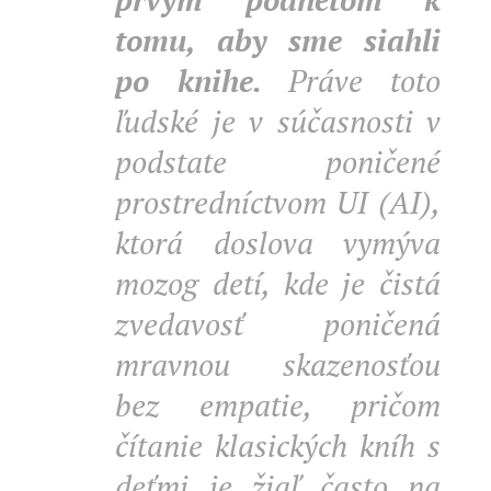
tomu, aby sme siahli
po knihe.
Práve toto
ľudské je v súčasnosti v
podstate poničené
prostredníctvom UI (AI),
ktorá doslova vymýva
mozog detí, kde je čistá
zvedavosť poničená
mravnou skazenosťou
bez empatie, pričom
čítanie klasických kníh s
deťmi je žiaľ často
na