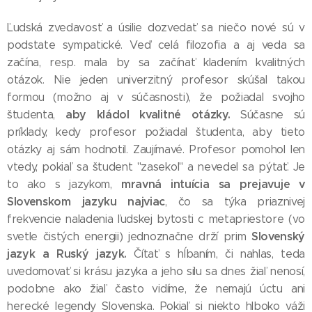
Ľudská zvedavosť a úsilie dozvedať sa niečo nové sú v
podstate sympatické. Veď celá filozofia a aj veda sa
začína, resp. mala by sa začínať kladením kvalitných
otázok. Nie jeden univerzitný profesor skúšal takou
formou (možno aj v súčasnosti), že požiadal svojho
aby kládol kvalitné otázky.
študenta,
Súčasne sú
príklady, kedy profesor požiadal študenta, aby tieto
otázky aj sám hodnotil. Zaujímavé. Profesor pomohol len
vtedy, pokiaľ sa študent "zasekol" a nevedel sa pýtať. Je
mravná intuícia sa prejavuje v
to ako s jazykom,
Slovenskom jazyku najviac
, čo sa týka priaznivej
frekvencie naladenia ľudskej bytosti c metapriestore (vo
Slovenský
svetle čistých energii) jednoznačne drží prim
jazyk a Ruský jazyk.
Čítať s hĺbaním, či nahlas, teda
uvedomovať si krásu jazyka a jeho silu sa dnes žiaľ nenosí,
podobne ako žiaľ často vidíme, že nemajú úctu ani
herecké legendy Slovenska. Pokiaľ si niekto hlboko váži