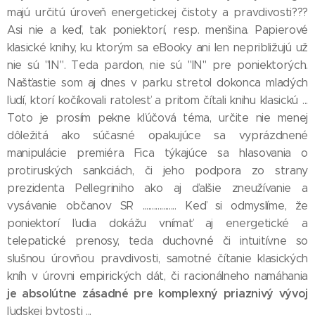
majú určitú úroveň energetickej čistoty a pravdivosti???
Asi nie a keď, tak poniektorí, resp. menšina. Papierové
klasické knihy, ku ktorým sa eBooky ani len nepribližujú už
nie sú "IN". Teda pardon, nie sú "IN" pre poniektorých.
Našťastie som aj dnes v parku stretol dokonca mladých
ľudí, ktorí kočíkovali ratolesť a pritom čítali knihu klasickú ...
Toto je prosím pekne kľúčová téma, určite nie menej
dôležitá ako súčasné opakujúce sa vyprázdnené
manipulácie premiéra Fica týkajúce sa hlasovania o
protiruských sankciách, či jeho podpora zo strany
prezidenta Pellegriniho ako aj ďalšie zneužívanie a
vysávanie občanov SR .................. Keď si odmyslíme, že
poniektorí ľudia dokážu vnímať aj energetické a
telepatické prenosy, teda duchovné či intuitívne so
slušnou úrovňou pravdivosti, samotné čítanie klasických
kníh v úrovni empirických dát, či racionálneho namáhania
je absolútne zásadné pre komplexný priaznivý vývoj
ľudskej bytosti ...