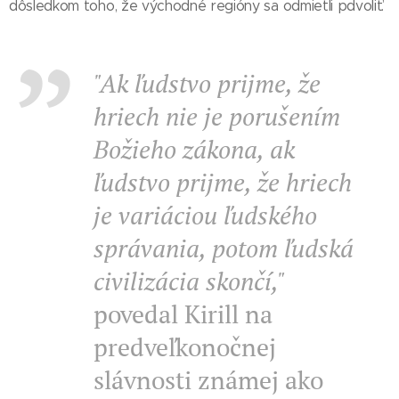
dôsledkom toho, že východné regióny sa odmietli pdvoliť.
"Ak ľudstvo prijme, že
hriech nie je porušením
Božieho zákona, ak
ľudstvo prijme, že hriech
je variáciou ľudského
správania, potom ľudská
civilizácia skončí,"
povedal Kirill na
predveľkonočnej
slávnosti známej ako