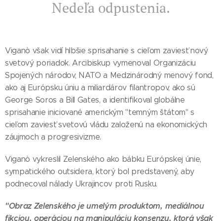
Nedeľa odpustenia.
Viganò však vidí hlbšie sprisahanie s cieľom zaviesť nový
svetový poriadok. Arcibiskup vymenoval Organizáciu
Spojených národov, NATO a Medzinárodný menový fond,
ako aj Európsku úniu a miliardárov filantropov, ako sú
George Soros a Bill Gates, a identifikoval globálne
sprisahanie iniciované americkým "temným štátom" s
cieľom zaviesť svetovú vládu založenú na ekonomických
záujmoch a progresivizme.
Viganò vykreslil Zelenského ako bábku Európskej únie,
sympatického outsidera, ktorý bol predstavený, aby
podnecoval nálady Ukrajincov proti Rusku.
"Obraz Zelenského je umelým produktom, mediálnou
fikciou, operáciou na manipuláciu konsenzu, ktorá však