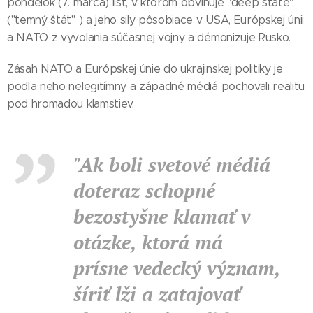
pondelok (7. marca) list, v ktorom obviňuje "deep state"
("temný štát" ) a jeho sily pôsobiace v USA, Európskej únii
a NATO z vyvolania súčasnej vojny a démonizuje Rusko.
Zásah NATO a Európskej únie do ukrajinskej politiky je
podľa neho nelegitímny a západné médiá pochovali realitu
pod hromadou klamstiev.
"Ak boli svetové médiá
doteraz schopné
bezostyšne klamať v
otázke, ktorá má
prísne vedecký význam,
šíriť lži a zatajovať