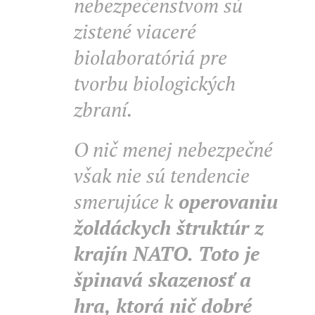
nebezpečenstvom sú
zistené viaceré
biolaboratóriá pre
tvorbu biologických
zbraní.
O
nič menej nebezpečné
však nie sú tendencie
smerujúce k
operovaniu
žoldáckych štruktúr z
krajín NATO. Toto je
špinavá skazenosť a
hra, ktorá nič dobré