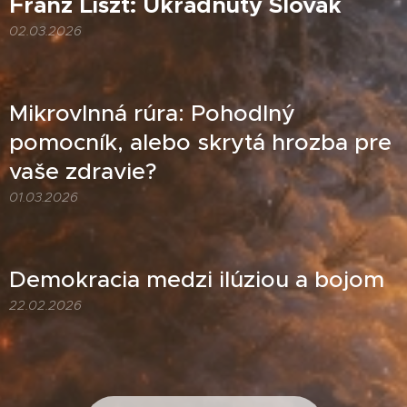
Franz Liszt: Ukradnutý Slovák
02.03.2026
Mikrovlnná rúra: Pohodlný
pomocník, alebo skrytá hrozba pre
vaše zdravie?
01.03.2026
Demokracia medzi ilúziou a bojom
22.02.2026