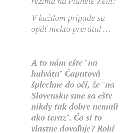
režimu na Planéte Zem?
V každom prípade sa
opäť niekto prerátal ...
A to nám ešte "na
hulváta" Čaputová
šplechne do očí, že "na
Slovensku sme sa ešte
nikdy tak dobre nemali
ako teraz". Čo si to
vlastne dovoľuje? Robí