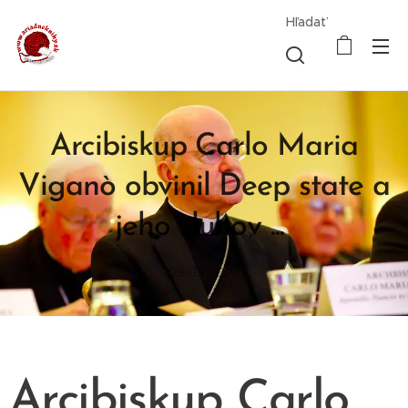
Hľadať
Arcibiskup Carlo Maria
Viganò obvinil Deep state a
jeho sluhov ...
09.03.2022
Arcibiskup Carlo