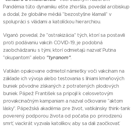
Pandémia túto dynamiku ešte zhoršila, povedal arcibiskup
a dodal, že globálne médiá "bezostyšne klamali" v
spolupráci s vládami a katolíckou hierarchiou.
Viganò povedal, že "ostrakizácia" tých, ktorí sa postavili
proti podávaniu vakcín COVID-19, je podobná
zaobchádzaniu s tými, ktorí odmietajú nazvať Putina
"tyranom"
"okupantom" alebo
.
Vatikán opakovane odmietol námietky voči vakcínam na
základe ich vývoja alebo testovania s líniami kmeňových
buniek pôvodne získaných z potratených plodových
buniek. Pápež František sa pripojil k celosvetovým
provakcinačným kampaniam a nazval očkovanie "aktom
lásky". Pápežská akadémia pre život, vatikánsky think-tank
poverený podporou života od počatia po prirodzenú
smrť, viackrát vyzvala katolíkov, aby sa dali zaočkovať.