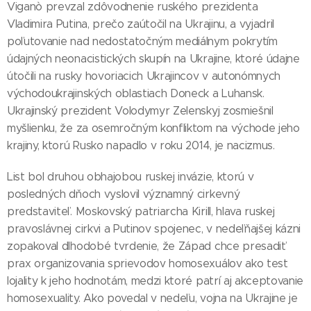
Viganò prevzal zdôvodnenie ruského prezidenta
Vladimira Putina, prečo zaútočil na Ukrajinu, a vyjadril
poľutovanie nad nedostatočným mediálnym pokrytím
údajných neonacistických skupín na Ukrajine, ktoré údajne
útočili na rusky hovoriacich Ukrajincov v autonómnych
východoukrajinských oblastiach Doneck a Luhansk.
Ukrajinský prezident Volodymyr Zelenskyj zosmiešnil
myšlienku, že za osemročným konfliktom na východe jeho
krajiny, ktorú Rusko napadlo v roku 2014, je nacizmus.
List bol druhou obhajobou ruskej invázie, ktorú v
posledných dňoch vyslovil významný cirkevný
predstaviteľ. Moskovský patriarcha Kirill, hlava ruskej
pravoslávnej cirkvi a Putinov spojenec, v nedeľňajšej kázni
zopakoval dlhodobé tvrdenie, že Západ chce presadiť
prax organizovania sprievodov homosexuálov ako test
lojality k jeho hodnotám, medzi ktoré patrí aj akceptovanie
homosexuality. Ako povedal v nedeľu, vojna na Ukrajine je