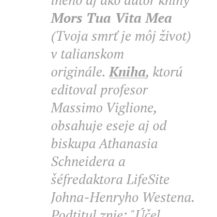
Mors Tua Vita Mea
(Tvoja smrť je môj život)
v talianskom
originále.
Kniha
, ktorú
editoval profesor
Massimo Viglione,
obsahuje eseje aj od
biskupa Athanasia
Schneidera a
šéfredaktora LifeSite
Johna-Henryho Westena.
Podtitul znie: "Účel