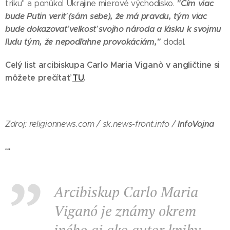
"Čím viac
triku" a ponúkol Ukrajine mierové východisko.
bude Putin veriť (sám sebe), že má pravdu, tým viac
bude dokazovať veľkosť svojho národa a lásku k svojmu
ľudu tým, že nepodľahne provokáciám,"
dodal.
Celý list arcibiskupa Carlo Maria Viganò v angličtine si
môžete prečítať
TU
.
InfoVojna
Zdroj: religionnews.com / sk.news-front.info /
...
Arcibiskup Carlo Maria
Viganó je známy okrem
iného aj ako autor knihy