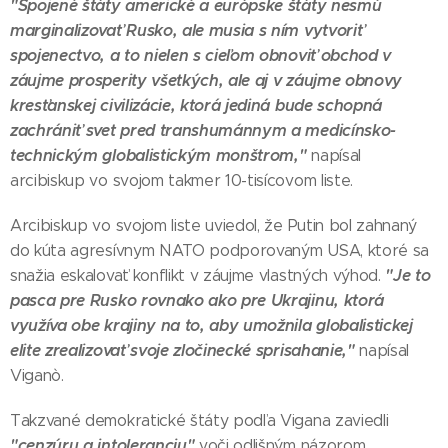
"Spojené štáty americké a európske štáty nesmú
marginalizovať Rusko, ale musia s ním vytvoriť
spojenectvo, a to nielen s cieľom obnoviť obchod v
záujme prosperity všetkých, ale aj v záujme obnovy
kresťanskej civilizácie, ktorá jediná bude schopná
zachrániť svet pred transhumánnym a medicínsko-
technickým globalistickým monštrom,"
napísal
arcibiskup vo svojom takmer 10-tisícovom liste.
Arcibiskup vo svojom liste uviedol, že Putin bol zahnaný
do kúta agresívnym NATO podporovaným USA, ktoré sa
"Je to
snažia eskalovať konflikt v záujme vlastných výhod.
pasca pre Rusko rovnako ako pre Ukrajinu, ktorá
využíva obe krajiny na to, aby umožnila globalistickej
elite zrealizovať svoje zločinecké sprisahanie,"
napísal
Viganò.
Takzvané demokratické štáty podľa Vigana zaviedli
"cenzúru a intoleranciu"
voči odlišným názorom.