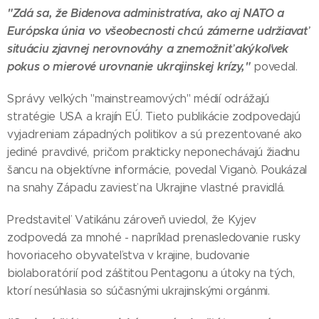
"Zdá sa, že Bidenova administratíva, ako aj NATO a
Európska únia vo všeobecnosti chcú zámerne udržiavať
situáciu zjavnej nerovnováhy a znemožniť akýkoľvek
pokus o mierové urovnanie ukrajinskej krízy,"
povedal.
Správy veľkých "mainstreamových" médií odrážajú
stratégie USA a krajín EÚ. Tieto publikácie zodpovedajú
vyjadreniam západných politikov a sú prezentované ako
jediné pravdivé, pričom prakticky neponechávajú žiadnu
šancu na objektívne informácie, povedal Viganò. Poukázal
na snahy Západu zaviesť na Ukrajine vlastné pravidlá.
Predstaviteľ Vatikánu zároveň uviedol, že Kyjev
zodpovedá za mnohé - napríklad prenasledovanie rusky
hovoriaceho obyvateľstva v krajine, budovanie
biolaboratórií pod záštitou Pentagonu a útoky na tých,
ktorí nesúhlasia so súčasnými ukrajinskými orgánmi.