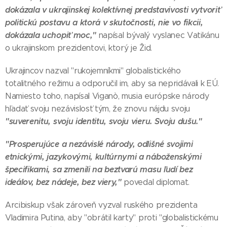
dokázala v ukrajinskej kolektívnej predstavivosti vytvoriť
politickú postavu a ktorá v skutočnosti, nie vo fikcii,
dokázala uchopiť moc,"
napísal bývalý vyslanec Vatikánu
o ukrajinskom prezidentovi, ktorý je Žid.
Ukrajincov nazval "rukojemníkmi" globalistického
totalitného režimu a odporučil im, aby sa nepridávali k EÚ.
Namiesto toho, napísal Viganò, musia európske národy
hľadať svoju nezávislosť tým, že znovu nájdu svoju
"suverenitu, svoju identitu, svoju vieru. Svoju dušu."
"Prosperujúce a nezávislé národy, odlišné svojimi
etnickými, jazykovými, kultúrnymi a náboženskými
špecifikami, sa zmenili na beztvarú masu ľudí bez
ideálov, bez nádeje, bez viery,"
povedal diplomat.
Arcibiskup však zároveň vyzval ruského prezidenta
Vladimira Putina, aby "obrátil karty" proti "globalistickému