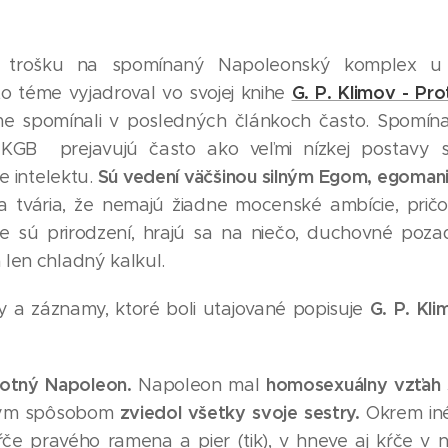
z trošku na spomínaný Napoleonský komplex u ľ
G. P. Klimov - Pr
to téme vyjadroval vo svojej knihe
e spomínali v posledných článkoch často. Spomínan
KGB prejavujú často ako veľmi nízkej postavy 
Sú vedení väčšinou silným Egom, egomani
e intelektu.
 tvária, že nemajú žiadne mocenské ambície, prič
 sú prirodzení, hrajú sa na niečo, duchovné pozadie
 len chladný kalkul.
G. P. Kli
a záznamy, ktoré boli utajované popisuje
otný Napoleon.
homosexuálny vzťah
Napoleon mal
zviedol všetky svoje sestry.
ým spôsobom
Okrem inéh
́če pravého ramena a pier (tik), v hneve aj kŕče v 