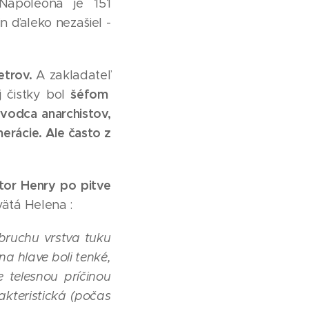
a Napoleona je 151
n ďaleko nezašiel -
metrov.
A zakladateľ
šéfom
 čistky bol
 vodca anarchistov,
erácie. Ale často z
or Henry po pitve
̈tá Helena :
 bruchu vrstva tuku
a hlave boli tenké,
telesnou príčinou
kteristická (počas