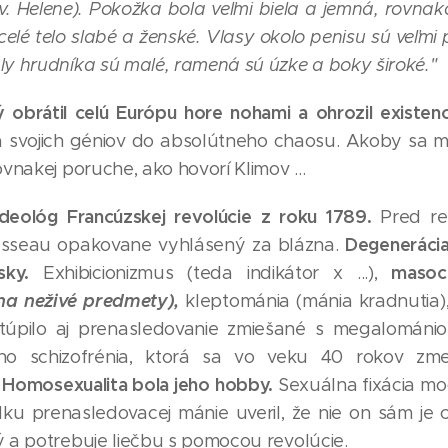
v. Helene). Pokožka bola veľmi biela a jemná, rovna
elé telo slabé a ženské. Vlasy okolo penisu sú veľm
y hrudníka sú malé, ramená sú úzke a boky široké."
ý obrátil celú Európu hore nohami a ohrozil existen
 svojich géniov do absolútneho chaosu. Akoby sa mu 
rovnakej poruche, ako hovorí Klimov ...
deológ Francúzskej revolúcie z roku 1789.
Pred rev
Degeneráci
sseau opakovane vyhlásený za blázna.
sky.
masoch
Exhibicionizmus (teda indikátor x ...),
 na neživé predmety),
kleptománia (mánia kradnutia)
úpilo aj prenasledovanie zmiešané s megalománi
o schizofrénia, ktorá sa vo veku 40 rokov zmen
Homosexualita bola jeho hobby.
.
Sexuálna fixácia m
ku prenasledovacej mánie uveril, že nie on sám je ch
́ a potrebuje liečbu s pomocou revolúcie.