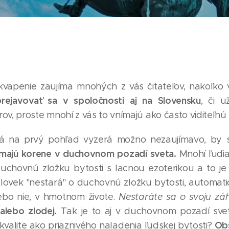
vapenie zaujíma mnohých z vás čitateľov, nakoľko 
rejavovať sa v spoločnosti aj na Slovensku
, či u
ov, proste mnohí z vás to vnímajú ako často viditeľnú
rá na prvý pohľad vyzerá možno nezaujímavo, by s
y majú korene v duchovnom pozadí sveta.
Mnohí ľudia
duchovnú zložku bytosti s lacnou ezoterikou a to j
človek "nestará" o duchovnú zložku bytosti, automatic
lebo nie, v hmotnom živote.
Nestaráte sa o svoju zá
alebo zlodej.
Tak je to aj v duchovnom pozadí sve
Ob
 kvalite ako priaznivého naladenia ľudskej bytosti?