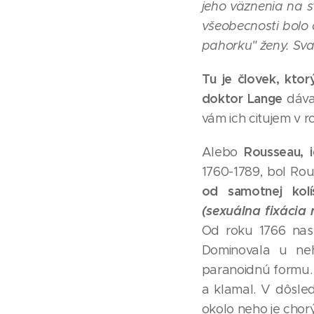
jeho väznenia na s
všeobecnosti bolo c
pahorku" ženy. Sval
Tu je človek, ktor
doktor Lange
dáva
vám ich citujem v 
Rousseau, i
Alebo
1760-1789, bol Rou
od samotnej kolí
(sexuálna fixácia
Od roku 1766 nast
Dominovala u neh
paranoidnú formu
a klamal. V dôsled
okolo neho je chory