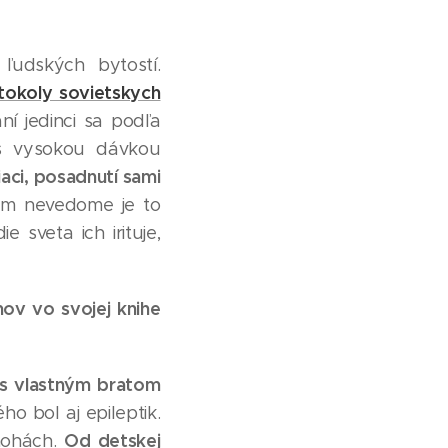
udských bytostí.
otokoly sovietskych
í jedinci sa podľa
s vysokou dávkou
aci, posadnutí sami
om nevedome je to
 sveta ich irituje,
mov vo svojej knihe
 s vlastným bratom
o bol aj epileptik.
Od detskej
nohách.