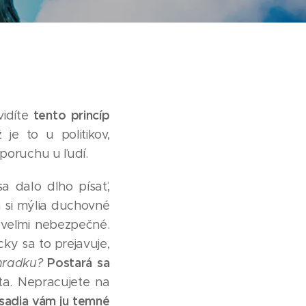
tento princíp
vidíte
ž je to u politikov,
 poruchu u ľudí.
a dalo dlho písať,
 si mýlia duchovné
e veľmi nebezpečné.
ky sa to prejavuje,
Postará sa
hradku?
ta. Nepracujete na
sadia vám ju temné