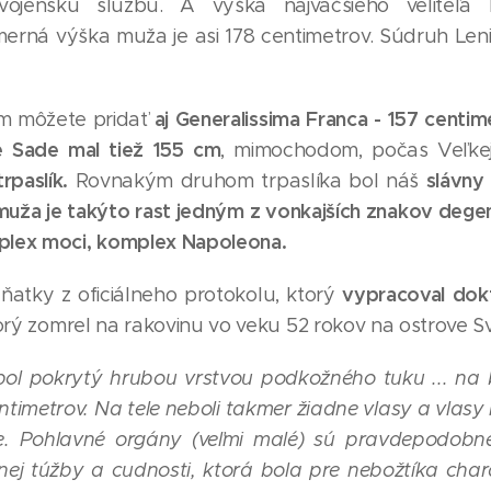
jenskú službu. A výška najväčšieho veliteľ
rná výška muža je asi 178 centimetrov. Súdruh Leni
aj Generalissima Franca - 157 centi
môžete pridať
e Sade mal tiež 155 cm
, mimochodom, počas Veľkej
rpaslík.
slávny
Rovnakým druhom trpaslíka bol náš
uža je takýto rast jedným z vonkajších znakov degen
mplex moci, komplex Napoleona.
vypracoval dokt
ňatky z oficiálneho protokolu, ktorý
rý zomrel na rakovinu vo veku 52 rokov na ostrove Sva
 bol pokrytý hrubou vrstvou podkožného tuku ... na
ntimetrov. Na tele neboli takmer žiadne vlasy a vlasy n
. Pohlavné orgány (veľmi malé) sú pravdepodobne 
ej túžby a cudnosti, ktorá bola pre nebožtíka chara