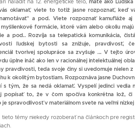
máte ako Ľudská 
rí naladiť na 12. energetické telo,
vás oklamať
viete to totiž jasne rozpoznať, keď v
,
namotávať" a pod. Viete rozpoznať kamufláže aj u 
 myšlienkové formácie, ktoré vám alebo okoliu majú
ie a pod.. Rozvíja sa telepatická komunikácia, čistá
sti ľudskej bytosti sa znižuje, pravdivosť, čes
enciál tvorivej spolupráce sa zvyšuje ... V tejto ú
u úplne ináč ako len v racionálnej intelektuálnej obla
ny pravdivosti, teda svoje činy si uvedomuje nielen 
ťahu k okolitým bytostiam. Rozpoznáva jasne Duchov
sí s tým, že sa nedá oklamať. Vyspelí jedinci vedia n
aj popísať to, že v čom spočíva konkrétna lož, či 
 je spravodlivosť v materiálnom svete na veľmi nízkej
ieto témy niekedy rozoberať na článkoch pre regist
iach.