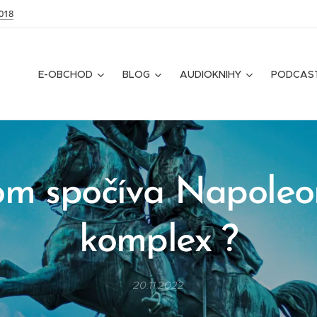
018
E-OBCHOD
BLOG
AUDIOKNIHY
PODCAS
om spočíva Napoleo
komplex ?
20.11.2022