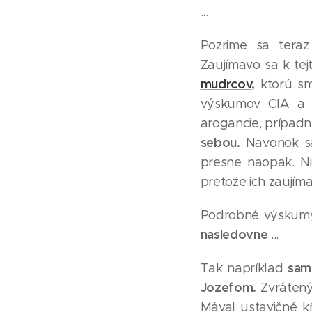
...
Pozrime sa tera
Zaujímavo sa k tej
mudrcov
,
ktorú sm
výskumov CIA a 
arogancie, prípadn
sebou.
Navonok sa
presne naopak. Nie
pretože ich zaujíma
Podrobné výskumy 
nasledovne
...
sam
Tak napríklad
Jozefom.
Zvráten
Mával ustavičné kr