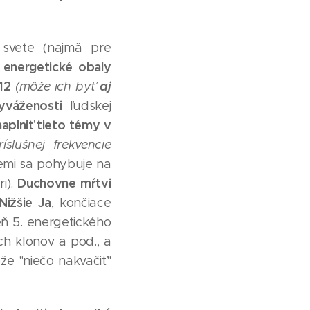
vete (najmä pre
 energetické obaly
12
aj
(môže ich byť
yváženosti
ľudskej
naplniť tieto témy
v
slušnej frekvencie
Zemi sa pohybuje na
Duchovne mŕtvi
i).
Nižšie Ja
, končiace
ň 5. energetického
ch klonov a pod., a
že "niečo nakvačiť"