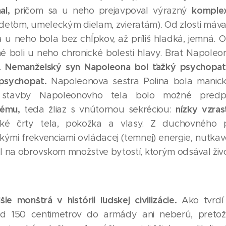
mal,
komplex
pričom sa u neho prejavpoval výrazný
 deťom, umeleckým dielam, zvieratám). Od zlosti máv
ža u neho bola bez chĺpkov, až príliš hladká, jemná
né boli u neho chronické bolesti hlavy. Brat Napoleo
Nemanželský syn Napoleona bol ťažký psychopa
́.
 psychopat.
Napoleonova sestra Polina bola manick
̌a stavby Napoleonovho tela bolo možné pred
tému,
nízky vzras
teda
žliaz s vnútornou sekréciou:
nské črty tela, pokožka a vlasy. Z duchovného
mi frekvenciami ovládacej (temnej) energie, nutkav
al na obrovskom množstve bytostí, ktorým odsával živ
ie monštrá v histórii ľudskej civilizácie.
Ako tvrdí 
pod 150 centimetrov do armády ani neberú, pretož