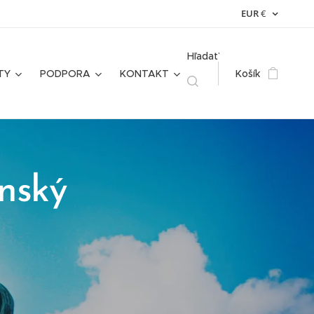
EUR
€
Hľadať
TY
PODPORA
KONTAKT
Košík
nský