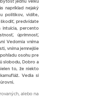
bytosť jednu veľkú
ás napríklad nejaký
politikov, vidíte,
 škodiť, predvídate
 intuícia, percento
tnosť, úprimnosť,
rovni Vedomia vníma
sti, vníma jemnejšie
z pohľadu osohu pre
nú slobodu, Dobro a
ielen to, že niekto
kamufláž. Vedia si
 úrovni.
rovaných, alebo na