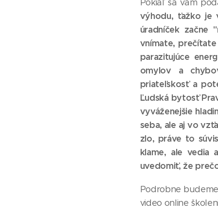
Pokiaľ sa vám poda
výhodu, ťažko je 
úradníček začne "
vnímate, prečítate
parazitujúce energ
omylov a chybovo
priateľskosť a pot
Ľudská bytosť Pravd
vyváženejšie hladi
seba, ale aj vo vz
zlo, práve to súvi
klame, ale vedia 
uvedomiť, že prečo
Podrobne budeme t
video online školen