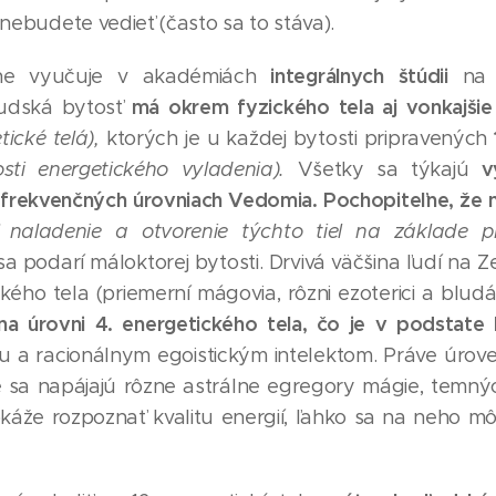
 nebudete vedieť (často sa to stáva).
integrálnych štúdii
e vyučuje v akadémiách
na s
má okrem fyzického tela aj vonkajšie
ľudská bytosť
ické telá),
ktorých je u každej bytosti pripravených
v
sti energetického vyladenia).
Všetky sa týkajú
 frekvenčných úrovniach Vedomia.
Pochopiteľne, že 
 naladenie a otvorenie týchto tiel na základe prí
a podarí máloktorej bytosti. Drvivá väčšina ľudí na 
ého tela (priemerní mágovia, rôzni ezoterici a bludár
 na úrovni 4. energetického tela, čo je v podstate 
 a racionálnym egoistickým intelektom. Práve úrove
kde sa napájajú rôzne astrálne egregory mágie, temný
káže rozpoznať kvalitu energií, ľahko sa na neho mô