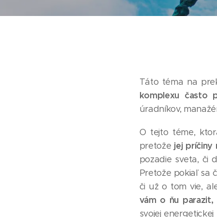
Táto téma na prek
komplexu často p
úradníkov, manažér
O tejto téme, kto
jej príčin
pretože
pozadie sveta, či 
Pretože pokiaľ sa 
či už o tom vie, a
vám o ňu parazit, 
svojej energetickej