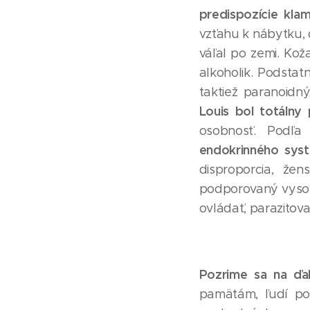
predispozície kla
vzťahu k nábytku,
váľal po zemi. Ko
alkoholik. Podstat
taktiež paranoidny
Louis bol totálny
osobnosť. Podl
endokrinného sys
disproporcia, že
podporovaný vysoký
ovládať, parazitov
Pozrime sa na ďalš
pamätám, ľudí 