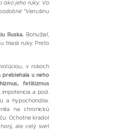
ko ako jeho ruky. Vo
i podobné "Venušinu
ciu Ruska.
Bohužiaľ,
triasli ruky. Preto
olúciou, v rokoch
a prebiehala u neho
izmus, fetišizmus
, impotencia a pod.
ou a hypochondria.
ila na chronickú
oču. Ochotne kradol
orý, ale celý svet