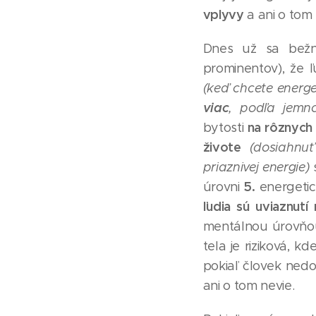
vplyvy
a ani o tom
Dnes už sa bežn
prominentov), že 
(keď chcete energet
viac
, podľa jemno
na rôznych
bytosti
živote
(dosiahnuť
priaznivej energie)
s
5.
úrovni
energetick
ľudia sú uviaznutí
mentálnou úrovňou
tela je riziková, 
pokiaľ človek nedo
ani o tom nevie.