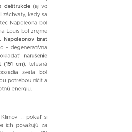
 deštrukcie
(aj vo
al záchvaty, kedy sa
. Otec Napoleona bol
na Louis bol zrejme
t. Napoleonov brat
o - degeneratívna
narušenie
pokladať
t (151 cm),
telesná
 pozadia sveta bol
ou potrebou ničiť a
otnú energiu.
Klimov ... pokiaľ si
e ich považujú za