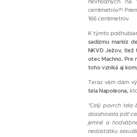
nevhodných na vo
centimetrov?! Prieme
166 centimetrov.
K týmto podhubiam 
sadizmu
markíz d
NKVD Ježov, tiež t
otec Machno.
Pre m
toho vzniká aj ko
Teraz vám dám vý
tela Napoleona,
kto
"Celý povrch tela
dosahovala päť ce
jemné a hodvábne
nedostatku sexuáln