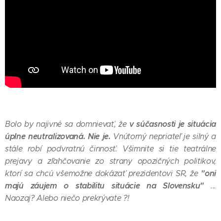
v súčasnosti je situácia
Bolo by najivné sa domnievať, že
úplne neutralizovaná. Nie je.
Vnútorný nepriateľ je silný a
stále robí podvratnú činnosť. Všimnite si tie teatrálne
prejavy a zľahčovanie zo strany opozičných politikov,
"oni
ktorí sa chcú všemožne dokázať prezidentovi SR, že
majú záujem o stabilitu situácie na Slovensku"
...
Naozaj? Alebo niečo prekrývate ?!