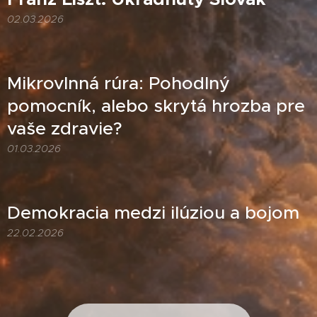
02.03.2026
Mikrovlnná rúra: Pohodlný
pomocník, alebo skrytá hrozba pre
vaše zdravie?
01.03.2026
Demokracia medzi ilúziou a bojom
22.02.2026