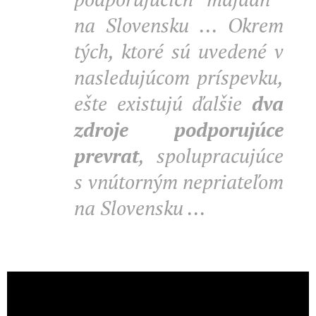
na Slovensku ... Okrem
tých, ktoré sú uvedené v
nasledujúcom príspevku,
ešte existujú ďalšie
dva
zdroje podporujúce
prevrat
, spolupracujúce
s vnútorným nepriateľom
na Slovensku ...