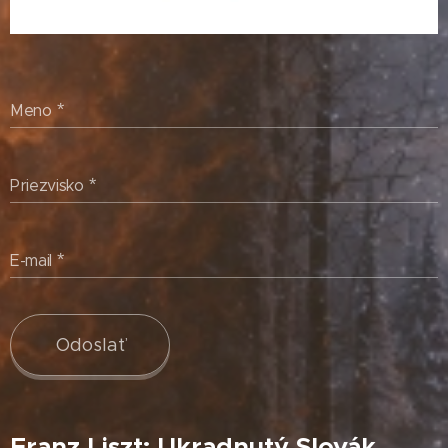
Meno
Priezvisko
E-mail
Odoslať
Franz Liszt: Ukradnutý Slovák