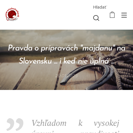
Hľadať
Pravda o prípravách "majdanu" na
Slovensku ... i keď nie úplná ...
29.01.2025
Vzhľadom k vysokej