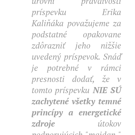
úrovni pravdivosti
príspevku Erika
Kaliňáka považujeme za
podstatné opakovane
zdôrazniť jeho nižšie
uvedený príspevok. Snáď
je potrebné v rámci
presnosti dodať, že v
tomto príspevku
NIE SÚ
zachytené všetky temné
princípy a energetické
zdroje
útokov
podporujúcich "majdan "