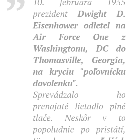
10. februára 1955
prezident
Dwight D.
Eisenhower odletel na
Air Force One z
Washingtonu, DC do
Thomasville, Georgia,
na kryciu "poľovnícku
dovolenku".
Sprevádzalo ho
prenajaté lietadlo plné
tlače. Neskôr v to
popoludnie po pristátí,