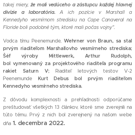
že mali vedúceho a zástupcu každej hlavnej
takej miery,
divízie a laboratória.
A ich pozície v Marshall a
Kennedyho vesmírnom stredisku na Cape Canaveral na
Floride boli podobné tým, ktoré mali počas vojny".
Wehrner von Braun, sa stal
Vodca tímu Peenemunde,
prvým riaditeľom Marshallovho vesmírneho strediska;
Šéf výroby Mittlewerk, Arthur Rudolph,
bol vymenovaný za projektového riaditeľa programu
rakiet Saturn V;
Riaditeľ letových testov V-2
Kurt Debus bol prvým riaditeľom
Peenemunde
Kennedyho vesmírneho strediska.
Z dôvodu komplexnosti a prehľadnosti odporúčame
preštudovať všetkých 13 článkov, ktoré sme zverejnili na
túto tému. Prvý z nich bol zverejnený na našom webe
1. decembra 2022.
dňa