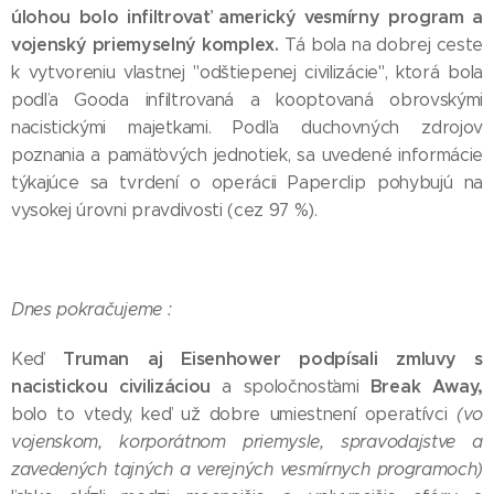
úlohou bolo infiltrovať americký vesmírny program a
vojenský priemyselný komplex.
Tá bola na dobrej ceste
k vytvoreniu vlastnej "odštiepenej civilizácie", ktorá bola
podľa Gooda infiltrovaná a kooptovaná obrovskými
nacistickými majetkami. Podľa duchovných zdrojov
poznania a pamäťových jednotiek, sa uvedené informácie
týkajúce sa tvrdení o operácii Paperclip pohybujú na
vysokej úrovni pravdivosti (cez 97 %).
Dnes pokračujeme :
Truman aj Eisenhower podpísali zmluvy s
Keď
nacistickou civilizáciou
Break Away,
a spoločnosťami
bolo to vtedy, keď už dobre umiestnení operatívci
(vo
vojenskom, korporátnom priemysle, spravodajstve a
zavedených tajných a verejných vesmírnych programoch)