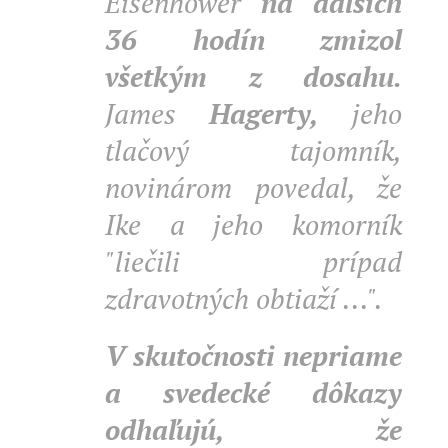
Eisenhower
na ďalších
36 hodín zmizol
všetkým z dosahu.
James
Hagerty,
jeho
tlačový tajomník,
novinárom povedal, že
Ike a jeho komorník
"liečili prípad
zdravotných obtiaží ...".
V skutočnosti nepriame
a svedecké dôkazy
odhaľujú, že