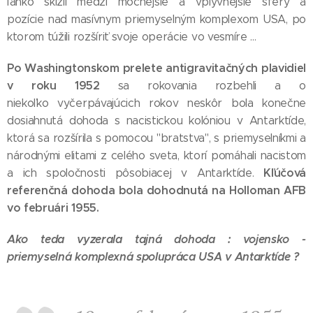
ľahko skĺzli medzi mocnejšie a vplyvnejšie sféry a
pozície nad masívnym priemyselným komplexom USA, po
ktorom túžili rozšíriť svoje operácie vo vesmíre ...
Po Washingtonskom prelete antigravitačných plavidiel
v roku 1952
sa rokovania rozbehli a o
niekoľko vyčerpávajúcich rokov neskôr bola konečne
dosiahnutá dohoda s nacistickou kolóniou v Antarktíde,
ktorá sa rozšírila s pomocou "bratstva", s priemyselníkmi a
národnými elitami z celého sveta, ktorí pomáhali nacistom
Kľúčová
a ich spoločnosti pôsobiacej v Antarktíde.
referenčná dohoda bola dohodnutá na Holloman AFB
vo februári 1955.
Ako teda vyzerala tajná dohoda : vojensko -
priemyselná komplexná spolupráca USA v Antarktíde ?