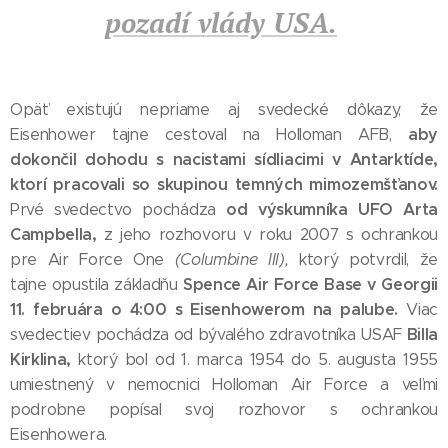
pozadí vlády USA.
Opäť existujú nepriame aj svedecké dôkazy, že
aby
Eisenhower tajne cestoval na Holloman AFB,
dokončil dohodu s nacistami sídliacimi v Antarktíde,
ktorí pracovali so skupinou temných mimozemšťanov.
od výskumníka UFO Arta
Prvé svedectvo pochádza
Campbella,
z jeho rozhovoru v roku 2007 s ochrankou
pre Air Force One
(Columbine III),
ktorý potvrdil, že
Spence Air Force Base v Georgii
tajne opustila základňu
11. februára o 4:00 s Eisenhowerom na palube.
Viac
Billa
svedectiev pochádza od bývalého zdravotníka USAF
Kirklina,
ktorý bol od 1. marca 1954 do 5. augusta 1955
umiestnený v nemocnici Holloman Air Force a veľmi
podrobne popísal svoj rozhovor s ochrankou
Eisenhowera.