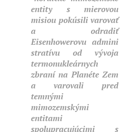
entity s mierovou
misiou pokúsili varovať
a odradiť
Eisenhowerovu admini
stratívu od vývoja
termonukleárnych
zbraní na Planéte Zem
a varovali pred
temnými
mimozemskými
entitami
spolupracujúcimi s