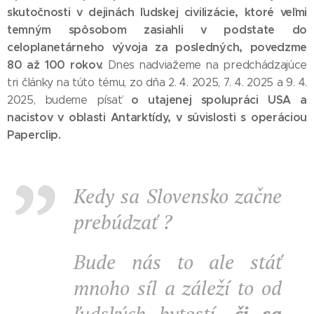
skutočnosti v dejinách ľudskej civilizácie, ktoré veľmi
temným spôsobom zasiahli v podstate do
celoplanetárneho vývoja za posledných, povedzme
80 až 100 rokov.
Dnes nadviažeme na predchádzajúce
tri články na túto tému, zo dňa 2. 4. 2025, 7. 4. 2025 a 9. 4.
o utajenej spolupráci USA a
2025, budeme písať
nacistov v oblasti Antarktídy, v súvislosti s operáciou
Paperclip.
Kedy sa Slovensko začne
prebúdzať ?
Bude nás to ale stáť
mnoho síl a záleží to od
ľudských bytostí,
či
sa