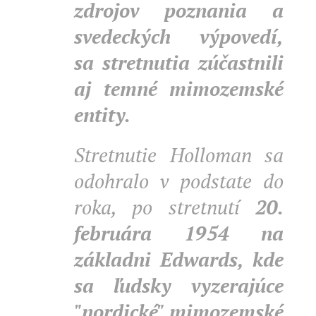
zdrojov poznania a
svedeckých výpovedí,
sa stretnutia zúčastnili
aj temné mimozemské
entity.
Stretnutie Holloman sa
odohralo v podstate do
roka, po stretnutí
20.
februára 1954
na
základni Edwards, kde
sa ľudsky vyzerajúce
"nordické" mimozemské