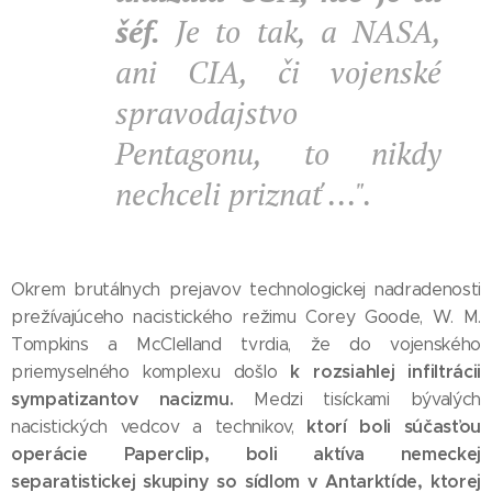
šéf.
Je to tak, a NASA,
ani CIA, či vojenské
spravodajstvo
Pentagonu, to nikdy
nechceli priznať ...".
Okrem brutálnych prejavov technologickej nadradenosti
prežívajúceho nacistického režimu Corey Goode, W. M.
Tompkins a McClelland tvrdia, že do vojenského
k rozsiahlej infiltrácii
priemyselného komplexu došlo
sympatizantov nacizmu.
Medzi tisíckami bývalých
ktorí boli súčasťou
nacistických vedcov a technikov,
operácie Paperclip,
boli aktíva nemeckej
separatistickej skupiny so sídlom v Antarktíde, ktorej