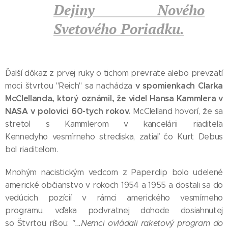
Dejiny Nového
Svetového Poriadku.
Ďalší dôkaz z prvej ruky o tichom prevrate alebo prevzatí
v spomienkach Clarka
moci štvrtou "Reich" sa nachádza
McClellanda, ktorý oznámil, že videl Hansa Kammlera v
NASA v polovici 60-tych rokov.
McClelland hovorí, že sa
stretol s Kammlerom v kancelárii riaditeľa
Kennedyho vesmírneho strediska, zatiaľ čo Kurt Debus
bol riaditeľom.
Mnohým nacistickým vedcom z Paperclip bolo udelené
americké občianstvo v rokoch 1954 a 1955 a dostali sa do
vedúcich pozícií v rámci amerického vesmírneho
programu, vďaka podvratnej dohode dosiahnutej
so Štvrtou ríšou:
"...Nemci ovládali raketový program do