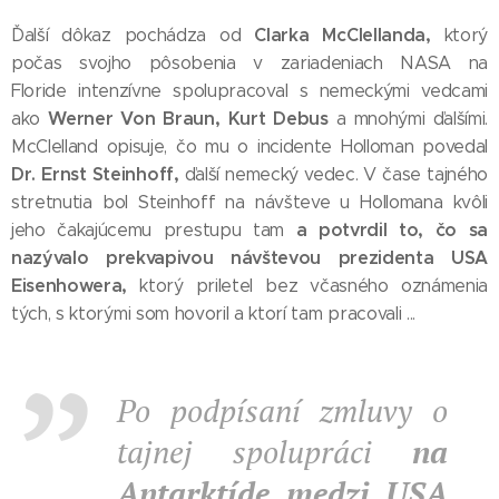
Clarka McClellanda,
Ďalší dôkaz pochádza od
ktorý
počas svojho pôsobenia v zariadeniach NASA na
Floride intenzívne spolupracoval s nemeckými vedcami
Werner Von Braun, Kurt Debus
ako
a mnohými ďalšími.
McClelland opisuje, čo mu o incidente Holloman povedal
Dr. Ernst Steinhoff,
ďalší nemecký vedec. V čase tajného
stretnutia bol Steinhoff na návšteve u Hollomana kvôli
a potvrdil to, čo sa
jeho čakajúcemu prestupu tam
nazývalo prekvapivou návštevou prezidenta USA
Eisenhowera,
ktorý priletel bez včasného oznámenia
tých, s ktorými som hovoril a ktorí tam pracovali ...
Po podpísaní zmluvy o
tajnej spolupráci
na
Antarktíde medzi USA