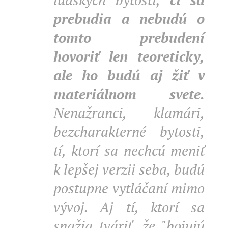
prebudia a nebudú o
tomto prebudení
hovoriť len teoreticky,
ale ho budú aj žiť v
materiálnom svete.
Nenažranci, klamári,
bezcharakterné bytosti,
tí, ktorí sa nechcú meniť
k lepšej verzii seba, budú
postupne vytláčaní mimo
vývoj. Aj tí, ktorí sa
snažia tváriť, že "bojujú