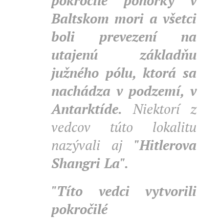
pokročilé ponorky v
Baltskom mori a všetci
boli prevezení na
utajenú základňu
južného pólu, ktorá sa
nachádza v podzemí, v
Antarktíde.
Niektorí z
vedcov túto lokalitu
nazývali aj
"Hitlerova
Shangri La".
"Títo vedci vytvorili
pokročilé