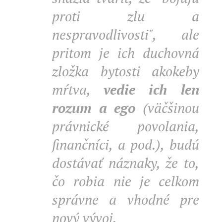
proti zlu a
nespravodlivosti", ale
pritom je ich duchovná
zložka bytosti akokeby
mŕtva,
vedie ich len
rozum a ego
(väčšinou
právnické povolania,
finančníci, a pod.), budú
dostávať náznaky, že to,
čo robia nie je celkom
správne a vhodné pre
nový vývoj.