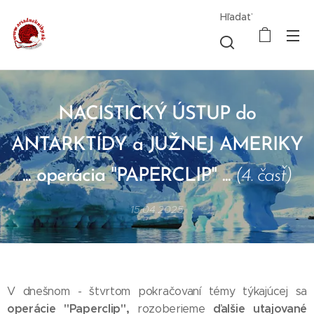
Hľadať
NACISTICKÝ ÚSTUP do
ANTARKTÍDY a JUŽNEJ AMERIKY
... operácia "PAPERCLIP" ...
(4. časť)
15.04.2025
V dnešnom - štvrtom pokračovaní témy týkajúcej sa
operácie "Paperclip",
ďalšie utajované
rozoberieme