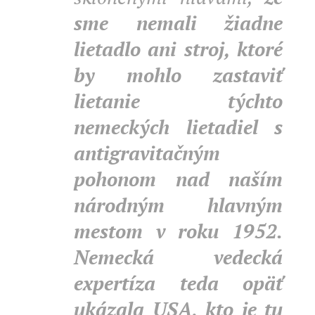
sme nemali žiadne
lietadlo ani stroj, ktoré
by mohlo zastaviť
lietanie týchto
nemeckých lietadiel s
antigravitačným
pohonom nad naším
národným hlavným
mestom v roku 1952.
Nemecká vedecká
expertíza teda opäť
ukázala USA, kto je tu