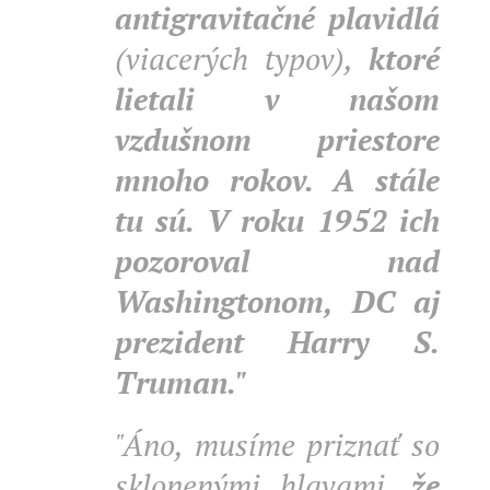
antigravitačné plavidlá
(viacerých typov),
ktoré
lietali v našom
vzdušnom priestore
mnoho rokov. A stále
tu sú. V roku 1952 ich
pozoroval nad
Washingtonom, DC aj
prezident Harry S.
Truman."
"Áno, musíme priznať so
sklonenými hlavami,
že