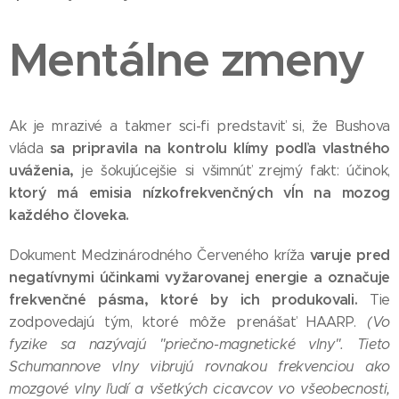
Mentálne zmeny
Ak je mrazivé a takmer sci-fi predstaviť si, že Bushova
sa pripravila na kontrolu klímy podľa vlastného
vláda
uváženia,
je šokujúcejšie si všimnúť zrejmý fakt: účinok,
ktorý má emisia nízkofrekvenčných vĺn na mozog
každého človeka.
varuje pred
Dokument Medzinárodného Červeného kríža
negatívnymi účinkami vyžarovanej energie a označuje
frekvenčné pásma, ktoré by ich produkovali.
Tie
zodpovedajú tým, ktoré môže prenášať HAARP.
(Vo
fyzike sa nazývajú "priečno-magnetické vlny". Tieto
Schumannove vlny vibrujú rovnakou frekvenciou ako
mozgové vlny ľudí a všetkých cicavcov vo všeobecnosti,