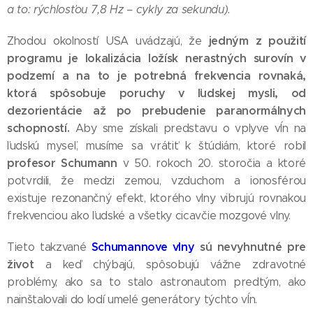
a to: rýchlosťou 7,8 Hz – cykly za sekundu).
jedným z použití
Zhodou okolností USA uvádzajú, že
programu je lokalizácia ložísk nerastných surovín v
podzemí a na to je potrebná frekvencia rovnaká,
ktorá spôsobuje poruchy v ľudskej mysli, od
dezorientácie až po prebudenie paranormálnych
schopností.
Aby sme získali predstavu o vplyve vĺn na
ľudskú myseľ, musíme sa vrátiť k štúdiám, ktoré robil
profesor Schumann
v 50. rokoch 20. storočia a ktoré
potvrdili, že medzi zemou, vzduchom a ionosférou
existuje rezonančný efekt, ktorého vlny vibrujú rovnakou
frekvenciou ako ľudské a všetky cicavčie mozgové vlny.
Schumannove vlny
sú nevyhnutné pre
Tieto takzvané
život
a keď chýbajú, spôsobujú vážne zdravotné
problémy, ako sa to stalo astronautom predtým, ako
nainštalovali do lodí umelé generátory týchto vĺn.