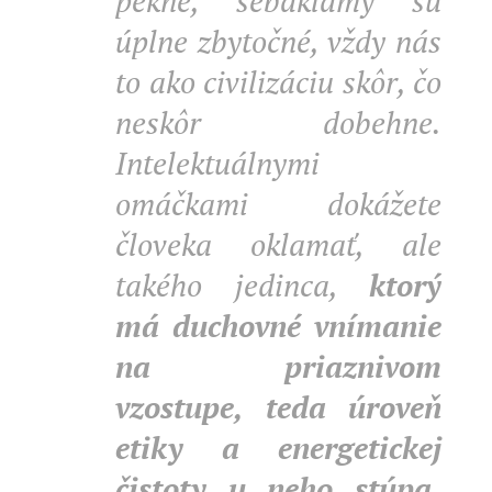
pekne, sebaklamy sú
úplne zbytočné, vždy nás
to ako civilizáciu skôr, čo
neskôr dobehne.
Intelektuálnymi
omáčkami dokážete
človeka oklamať, ale
takého jedinca,
ktorý
má duchovné vnímanie
na priaznivom
vzostupe, teda úroveň
etiky a energetickej
čistoty u neho stúpa,