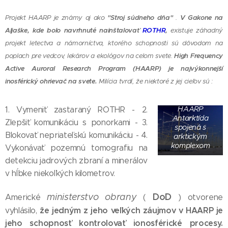
Projekt HAARP je známy aj ako
"Stroj súdneho dňa
"
.
V Gakone na
Aljaške, kde bolo navrhnuté nainštalovať
ROTHR
,
existuje záhadný
projekt letectva a námorníctva, ktorého schopnosti sú dôvodom na
poplach pre vedcov, lekárov a ekológov na celom svete.
High Frequency
Active Auroral Research Program (HAARP) je najvýkonnejší
inosférický ohrievač na svete.
Milícia tvrdí, že niektoré z jej cieľov sú :
komplex USA
HAARP
1. Vymeniť zastaraný ROTHR - 2.
Antarktída
Zlepšiť komunikáciu s ponorkami - 3.
spojená s
Blokovať nepriateľskú komunikáciu - 4.
arktickým
komplexom
Vykonávať pozemnú tomografiu na
detekciu jadrových zbraní a minerálov
v hĺbke niekoľkých kilometrov.
DoD
ministerstvo obrany
Americké
(
) otvorene
že jedným z jeho veľkých záujmov v HAARP je
vyhlásilo,
jeho schopnosť kontrolovať ionosférické procesy.