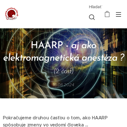
Hľadať
HAARP -
aj ako
elektromagnetická anestéza ?
(2. časť)
16.06.2024
Pokračujeme druhou časťou o tom, ako HAARP
spôsobuje zmeny vo vedomí človeka ...