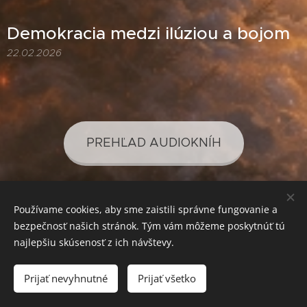
Demokracia medzi ilúziou a bojom
22.02.2026
PREHĽAD AUDIOKNÍH
Používame cookies, aby sme zaistili správne fungovanie a
PREHĽAD PODCASTOV
bezpečnosť našich stránok. Tým vám môžeme poskytnúť tú
najlepšiu skúsenosť z ich návštevy.
Prijať nevyhnutné
Prijať všetko
SVETLO PRE VAŠE POZNANIE
Cookies
Mena