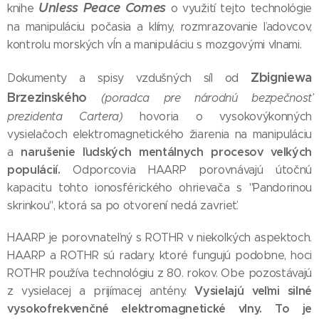
Unless Peace Comes
knihe
o využití tejto technológie
na manipuláciu počasia a klímy, rozmrazovanie ľadovcov,
kontrolu morských vĺn a manipuláciu s mozgovými vlnami.
Zbigniewa
Dokumenty a spisy vzdušných síl od
Brzezinského
(poradca pre národnú bezpečnosť
prezidenta Cartera)
hovoria o vysokovýkonných
vysielačoch elektromagnetického žiarenia na manipuláciu
narušenie ľudských mentálnych procesov veľkých
a
populácií.
Odporcovia HAARP porovnávajú útočnú
kapacitu tohto ionosférického ohrievača s "Pandorinou
skrinkou", ktorá sa po otvorení nedá zavrieť.
HAARP je porovnateľný s ROTHR v niekoľkých aspektoch.
HAARP a ROTHR sú radary, ktoré fungujú podobne, hoci
ROTHR používa technológiu z 80. rokov. Obe pozostávajú
Vysielajú veľmi silné
z vysielacej a prijímacej antény.
vysokofrekvenčné elektromagnetické vlny. To je