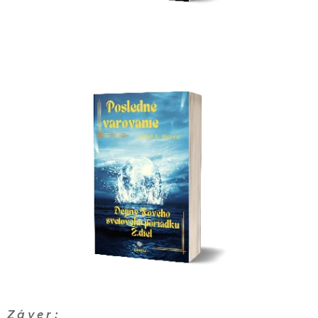
Z á v e r :