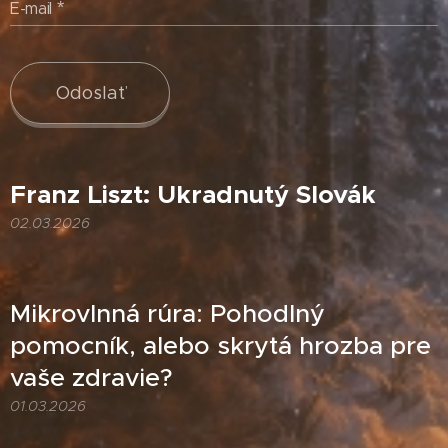
E-mail
Odoslať
Franz Liszt: Ukradnutý Slovák
02.03.2026
Mikrovlnná rúra: Pohodlný
pomocník, alebo skrytá hrozba pre
vaše zdravie?
01.03.2026