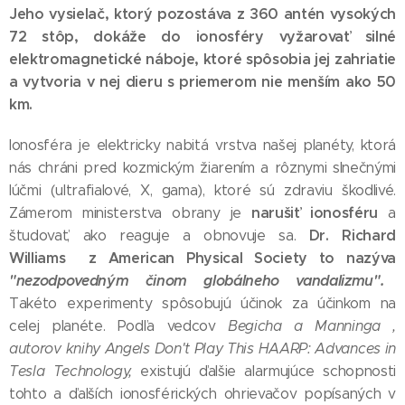
Jeho vysielač, ktorý pozostáva z 360 antén vysokých
72 stôp, dokáže do ionosféry vyžarovať silné
elektromagnetické náboje, ktoré spôsobia jej zahriatie
a vytvoria v nej dieru s priemerom nie menším ako 50
km.
Ionosféra je elektricky nabitá vrstva našej planéty, ktorá
nás chráni pred kozmickým žiarením a rôznymi slnečnými
lúčmi (ultrafialové, X, gama), ktoré sú zdraviu škodlivé.
narušiť ionosféru
Zámerom ministerstva obrany je
a
Dr. Richard
študovať, ako reaguje a obnovuje sa.
Williams z American Physical Society to nazýva
"nezodpovedným činom globálneho vandalizmu".
Takéto experimenty spôsobujú účinok za účinkom na
celej planéte. Podľa vedcov
Begicha a Manninga ,
autorov knihy Angels Don't Play This HAARP: Advances in
Tesla Technology,
existujú ďalšie alarmujúce schopnosti
tohto a ďalších ionosférických ohrievačov popísaných v