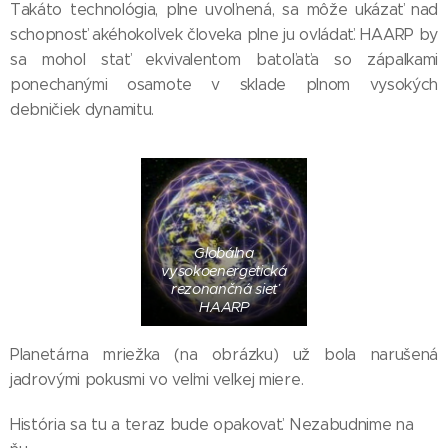
Takáto technológia, plne uvoľnená, sa môže ukázať nad
schopnosť akéhokoľvek človeka plne ju ovládať. HAARP by
sa mohol stať ekvivalentom batoľaťa so zápalkami
ponechanými osamote v sklade plnom vysokých
debničiek dynamitu.
Globálna
vysokoenergetická
rezonančná sieť
HAARP
Planetárna mriežka (na obrázku) už bola narušená
jadrovými pokusmi vo veľmi veľkej miere.
História sa tu a teraz bude opakovať. Nezabudnime na