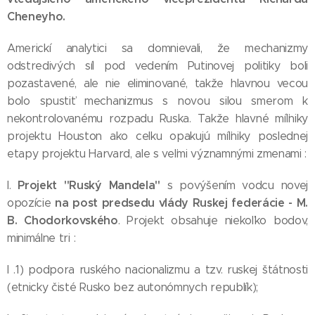
Cheneyho.
Americkí analytici sa domnievali, že mechanizmy
odstredivých síl pod vedením Putinovej politiky boli
pozastavené, ale nie eliminované, takže hlavnou vecou
bolo spustiť mechanizmus s novou silou smerom k
nekontrolovanému rozpadu Ruska. Takže hlavné míľniky
projektu Houston ako celku opakujú míľniky poslednej
etapy projektu Harvard, ale s veľmi významnými zmenami :
Projekt "Ruský Mandela"
I.
s povýšením vodcu novej
na post predsedu vlády Ruskej federácie - M.
opozície
B. Chodorkovského
. Projekt obsahuje niekoľko bodov,
minimálne tri :
I .1) podpora ruského nacionalizmu a tzv. ruskej štátnosti
(etnicky čisté Rusko bez autonómnych republík);