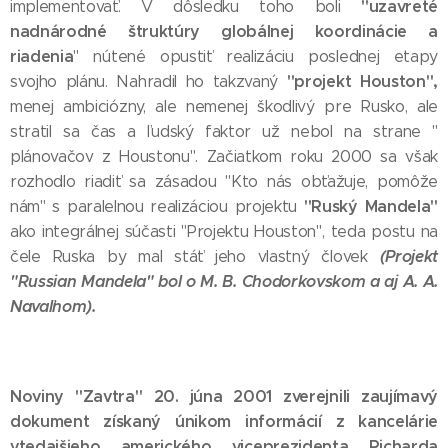
"uzavreté
implementovať. V dôsledku toho boli
nadnárodné štruktúry globálnej koordinácie a
riadenia
" nútené opustiť realizáciu poslednej etapy
"projekt Houston",
svojho plánu. Nahradil ho takzvaný
menej ambiciózny, ale nemenej škodlivý pre Rusko, ale
stratil sa čas a ľudský faktor už nebol na strane "
plánovačov z Houstonu". Začiatkom roku 2000 sa však
rozhodlo riadiť sa zásadou "Kto nás obťažuje, pomôže
"Ruský Mandela"
nám" s paralelnou realizáciou projektu
ako integrálnej súčasti "Projektu Houston", teda postu na
(Projekt
čele Ruska by mal stáť jeho vlastný človek
"Russian Mandela" bol o M. B. Chodorkovskom a aj A. A.
Navaľnom).
Noviny "Zavtra" 20. júna 2001 zverejnili zaujímavý
dokument získaný únikom informácií z kancelárie
vtedajšieho amerického viceprezidenta Richarda