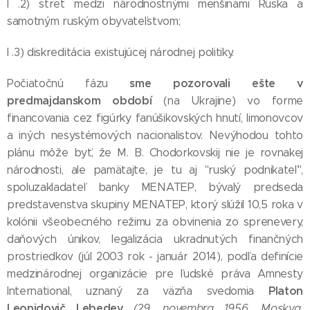
I .2) stret medzi národnostnými menšinami Ruska a
samotným ruským obyvateľstvom;
I .3) diskreditácia existujúcej národnej politiky.
sme pozorovali ešte v
Počiatočnú fázu
predmajdanskom období
(na Ukrajine) vo forme
financovania cez figúrky fanúšikovských hnutí, limonovcov
a iných nesystémových nacionalistov. Nevýhodou tohto
plánu môže byť, že M. B. Chodorkovskij nie je rovnakej
národnosti, ale pamätajte, je tu aj "ruský podnikateľ",
spoluzakladateľ banky MENATEP, bývalý predseda
predstavenstva skupiny MENATEP, ktorý slúžil 10,5 roka v
kolónii všeobecného režimu za obvinenia zo sprenevery,
daňových únikov, legalizácia ukradnutých finančných
prostriedkov (júl 2003 rok - január 2014), podľa definície
medzinárodnej organizácie pre ľudské práva Amnesty
Platon
International, uznaný za väzňa svedomia
Leonidovič Lebedev
(29. novembra 1956, Moskva,