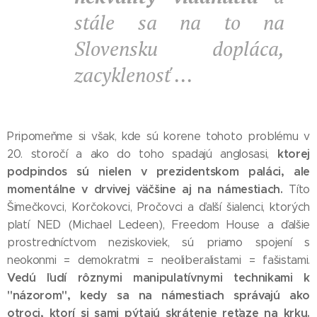
stále sa na to na
Slovensku dopláca,
zacyklenosť ...
Pripomeňme si však, kde sú korene tohoto problému v
ktorej
20. storočí a ako do toho spadajú anglosasi,
podpindos sú nielen v prezidentskom paláci, ale
momentálne v drvivej väčšine aj na námestiach.
Títo
Šimečkovci, Korčokovci, Pročovci a ďalší šialenci, ktorých
platí NED (Michael Ledeen), Freedom House a ďalšie
prostredníctvom neziskoviek, sú priamo spojení s
neokonmi = demokratmi = neoliberalistami = fašistami.
Vedú ľudí rôznymi manipulatívnymi technikami k
"názorom", kedy sa na námestiach správajú ako
otroci, ktorí si sami pýtajú skrátenie reťaze na krku.