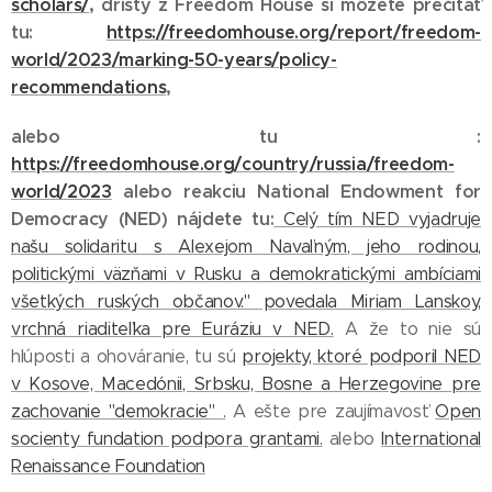
scholars/
, drísty z Freedom House si môžete prečítať
tu:
https://freedomhouse.org/report/freedom-
world/2023/marking-50-years/policy-
recommendations
,
alebo tu :
https://freedomhouse.org/country/russia/freedom-
world/2023
alebo reakciu National Endowment for
Democracy (NED) nájdete tu:
Celý tím NED vyjadruje
našu solidaritu s Alexejom Navaľným, jeho rodinou,
politickými väzňami v Rusku a demokratickými ambíciami
všetkých ruských občanov." povedala Miriam Lanskoy,
vrchná riaditeľka pre Euráziu v NED.
A že to nie sú
hlúposti a ohováranie, tu sú
projekty, ktoré podporil NED
v Kosove, Macedónii, Srbsku, Bosne a Herzegovine pre
zachovanie "demokracie" .
A ešte pre zaujímavosť
Open
socienty fundation podpora grantami.
alebo
International
Renaissance Foundation