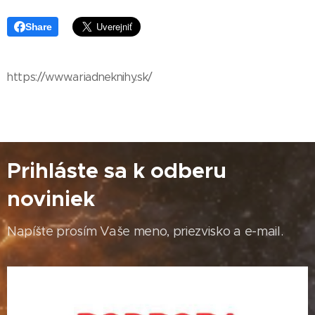
Share
https://www.ariadneknihy.sk/
Prihláste sa k odberu
noviniek
Napíšte prosím Vaše meno, priezvisko a e-mail.