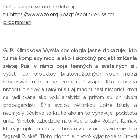
Ďalšie zaujímavé info nájdete aj
tu:
https://www.wzo.org.il/page/about/jerusalem-
program/en
G. P. Klimovova Vyššia sociológia jasne dokazuje, kto
tu má komplexy moci a ako tisícročný projekt zničenia
svätej Rusi v rámci boja temných a svetelných síl,
vyústil do projektov bratovražedných vojen medzi
slovanskými národmi vo vojne na Ukrajine. Kto nepozná
takými sú aj mnohí naši historici
históriu je slepý a
, ktorí
sa radi tvária ako veľkí analytici a pritom sú len úbohí
propagandisti. Šíria svojou rétorikou úplné bludy a
nezmysly, účelove sa krútia ako im to vyhovuje, podstata
uniká. Smútok vzbudzuje napríklad aj taký Robert Kaliňák,
ktorý je úplne mimo, keď hovorí vo svojich vyjadreniach o
"agresii Ruska". Tieto ploché a plytké vyjadrenia v úrovni