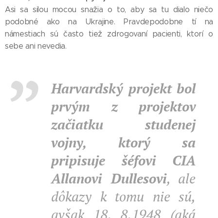
Asi sa silou mocou snažia o to, aby sa tu dialo niečo
podobné ako na Ukrajine. Pravdepodobne tí na
námestiach sú často tiež zdrogovaní pacienti, ktorí o
sebe ani nevedia.
Harvardský projekt bol
prvým z projektov
začiatku studenej
vojny, ktorý sa
pripisuje šéfovi CIA
Allanovi Dullesovi
, ale
dôkazy k tomu nie sú,
avšak 18. 8.1948 (aká