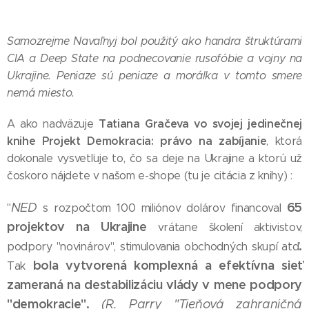
Samozrejme Navaľnyj bol použitý ako handra štruktúrami
CIA a Deep State na podnecovanie rusofóbie a vojny na
Ukrajine. Peniaze sú peniaze a morálka v tomto smere
nemá miesto.
Tatiana Gračeva vo svojej jedinečnej
A ako nadväzuje
knihe Projekt Demokracia: právo na zabíjanie
, ktorá
dokonale vysvetľuje to, čo sa deje na Ukrajine a ktorú už
čoskoro nájdete v našom e-shope (tu je citácia z knihy) :
65
NED
"
s rozpočtom 100 miliónov dolárov financoval
projektov na Ukrajine
vrátane školení aktivistov,
.
podpory "novinárov", stimulovania obchodných skupí atď
bola vytvorená komplexná a efektívna sieť
Tak
zameraná na destabilizáciu vlády v mene podpory
"demokracie".
(R. Parry "Tieňová zahraničná