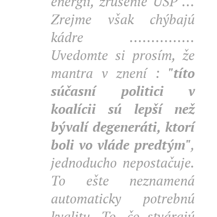
energii, zrušenie ÚŠP ...
Zrejme však chýbajú
kádre ...............
Uvedomte si prosím, že
mantra v znení :
"títo
súčasní politici v
koalícii sú lepší než
bývalí degeneráti, ktorí
boli vo vláde predtým"
,
jednoducho nepostačuje.
To ešte neznamená
automaticky potrebnú
kvalitu. To, čo stvárajú