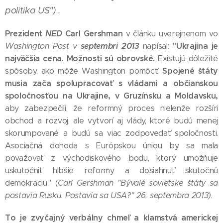
politika US") .
Prezident
NED
Carl Gershman
v článku uverejnenom vo
septembri 2013
"Ukrajina je
Washington Post v
napísal:
najväčšia cena. Možnosti sú obrovské.
Existujú dôležité
Spojené štáty
spôsoby, ako môže Washington pomôcť.
musia zača spolupracovať s vládami a občianskou
spoločnosťou na Ukrajine, v Gruzínsku a Moldavsku,
aby zabezpečili, že reformný proces nielenže rozšíri
obchod a rozvoj, ale vytvorí aj vlády, ktoré budú menej
skorumpované a budú sa viac zodpovedať spoločnosti.
Asociačná dohoda s Európskou úniou by sa mala
považovať z východiskového bodu, ktorý umožňuje
uskutočniť hlbšie reformy a dosiahnuť skutočnú
demokraciu." (
Carl Gershman "Bývalé sovietske štáty sa
postavia Rusku. Postavia sa USA?" 26. septembra 2013)
.
To je zvyčajný verbálny chmeľ a klamstvá americkej