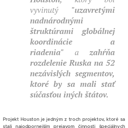
vyvinutý
"uzavretými
nadnárodnými
štruktúrami globálnej
koordinácie a
riadenia"
a
zahŕňa
rozdelenie Ruska na 52
nezávislých segmentov,
ktoré by sa mali stať
súčasťou iných štátov.
Projekt Houston je jedným z troch projektov, ktoré sa
stali najodpornejším prejavom činnosti špeciálnych