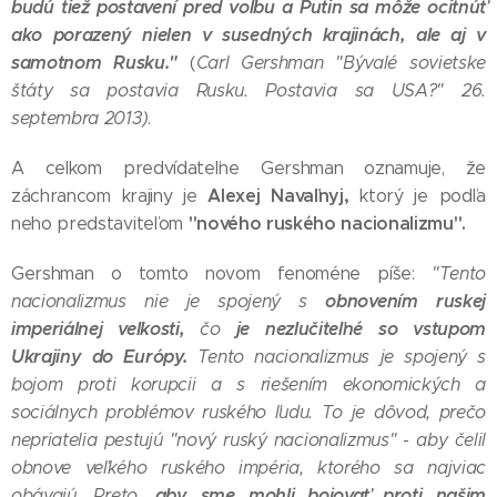
budú tiež postavení pred voľbu a Putin sa môže ocitnúť
ako porazený nielen v susedných krajinách, ale aj v
samotnom Rusku."
(
Carl Gershman "Bývalé sovietske
štáty sa postavia Rusku. Postavia sa USA?" 26.
septembra 2013)
.
A celkom predvídateľne Gershman oznamuje, že
Alexej Navaľnyj,
záchrancom krajiny je
ktorý je podľa
"nového ruského nacionalizmu".
neho predstaviteľom
Gershman o tomto novom fenoméne píše:
"Tento
obnovením ruskej
nacionalizmus nie je spojený s
imperiálnej veľkosti,
je nezlučiteľné so vstupom
čo
Ukrajiny do Európy.
Tento nacionalizmus je spojený s
bojom proti korupcii a s riešením ekonomických a
sociálnych problémov ruského ľudu. To je dôvod, prečo
nepriatelia pestujú "nový ruský nacionalizmus" - aby čelil
obnove veľkého ruského impéria, ktorého sa najviac
aby sme mohli bojovať proti našim
obávajú. Preto,