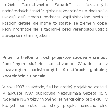
služieb "kolektívneho Západu"
a "uzavretých
nadnárodných štruktúr globálnej koordinácie a riadenia" a
ukazujú celú zradnú podstatu kapitalistického sveta v
každom detaile, ale máme to šťastie, že žijeme v dobe,
kedy informácie nie je tak ľahké pred verejnosťou utajiť a
stávajú sa naším majetkom.
Príbeh o treťom z troch projektov spočíva v činnosti
špeciálnych služieb "kolektívneho Západu" a v
"uzavretých nadnárodných štruktúrach globálnej
koordinácie a riadenia".
V roku 1997 sa ukázalo, že Harvardský projekt sa zastavil.
V auguste 1997 publikovala Nezavisimaja Gazeta (č. 9
"Nového Harvardského projektu"
"Scenáre NG") tézy
, v
ktorých sa zistilo, že starý projekt nemožno plne