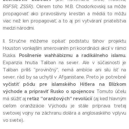
RSFSR, ZSSR).
Okrem toho M.B. Chodorkovskij sa môže
propagovať ako pravoslávny kresťan a médiá to môžu
viac než len propagovať, a to aj pri vytváraní priateľstva
medzi národmi.
II. Stručne môžeme opísať podstatu ťahov projektu
Houston vonkajším smerovaním pri koordinácii akcií v rámci
Posilnenie wahhábizmu a radikálneho islamu.
Ruska.
Expanzia hnutia Taliban na sever. Ale v súčasnosti je
Taliban príliš "provinčný", nemá ambície ani silu ísť na
sever, rád by sa uchytil v Afganistane. Preto je potrebné
vyčistiť pôdu pre islamského Hitlera na Blízkom
východe a pripraviť Rusko o spojencov.
Tomuto účelu
reťaz "oranžových" revolúcií
má slúžiť aj
(aj keď hlavným
cieľom oranžizácie Východu je stále príprava tretej
svetovej vojny na záchranu dolára a anglosaského vplyvu
vo svete).