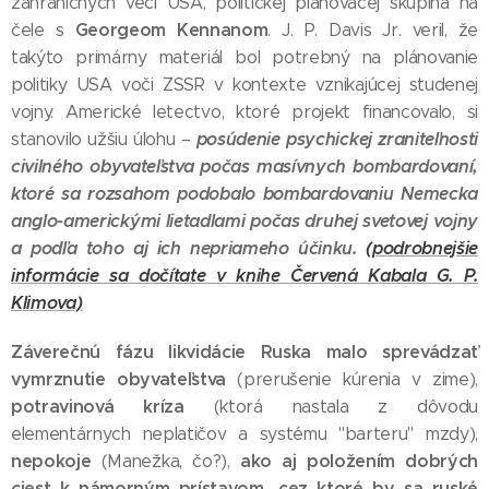
zahraničných vecí USA, politickej plánovacej skupina na
Georgeom Kennanom
čele s
. J. P. Davis Jr. veril, že
takýto primárny materiál bol potrebný na plánovanie
politiky USA voči ZSSR v kontexte vznikajúcej studenej
vojny. Americké letectvo, ktoré projekt financovalo, si
posúdenie psychickej zraniteľnosti
stanovilo užšiu úlohu –
civilného obyvateľstva počas masívnych bombardovaní,
ktoré sa rozsahom podobalo bombardovaniu Nemecka
anglo-americkými lietadlami počas druhej svetovej vojny
a podľa toho aj ich nepriameho účinku.
(podrobnejšie
informácie sa dočítate v knihe Červená Kabala G. P.
Klimova)
Záverečnú fázu likvidácie Ruska malo sprevádzať
vymrznutie obyvateľstva
(prerušenie kúrenia v zime),
potravinová kríza
(ktorá nastala z dôvodu
elementárnych neplatičov a systému "barteru" mzdy),
nepokoje
ako aj položením dobrých
(Manežka, čo?),
ciest k námorným prístavom, cez ktoré by sa ruské