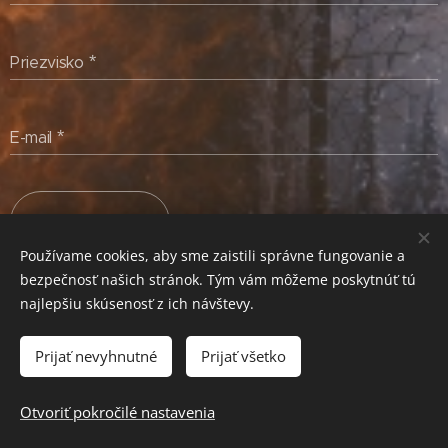
Priezvisko
E-mail
Odoslať
Používame cookies, aby sme zaistili správne fungovanie a
bezpečnosť našich stránok. Tým vám môžeme poskytnúť tú
najlepšiu skúsenosť z ich návštevy.
Franz Liszt: Ukradnutý Slovák
02.03.2026
Prijať nevyhnutné
Prijať všetko
Otvoriť pokročilé nastavenia
Mikrovlnná rúra: Pohodlný