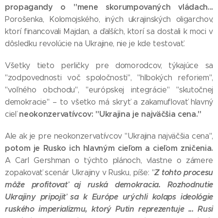
propagandy o "mene skorumpovaných vládach...
Porošenka, Kolomojského, iných ukrajinských oligarchov,
ktorí financovali Majdan, a ďalších, ktorí sa dostali k moci v
dôsledku revolúcie na Ukrajine, nie je kde testovať.
Všetky tieto perličky pre domorodcov, týkajúce sa
"zodpovednosti voč spoločnosti", "hlbokých reforiem",
"voľného obchodu", "európskej integrácie" "skutočnej
demokracie" – to všetko má skryť a zakamuflovať hlavný
neokonzervatívcov: "Ukrajina je najväčšia cena."
cieľ
Ale ak je pre neokonzervatívcov "Ukrajina najväčšia cena",
potom je Rusko ich hlavným cieľom a cieľom zničenia.
A Carl Gershman o týchto plánoch, vlastne o zámere
Z tohto procesu
zopakovať scenár Ukrajiny v Rusku, píše: "
môže profitovať aj ruská demokracia. Rozhodnutie
Ukrajiny pripojiť sa k Európe urýchli kolaps ideológie
ruského imperializmu, ktorý Putin reprezentuje ... Rusi