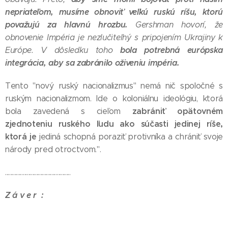
nepriateľom, musíme obnoviť veľkú ruskú ríšu, ktorú
považujú za hlavnú hrozbu.
Gershman hovorí, že
obnovenie Impéria je nezlučiteľný s pripojením Ukrajiny k
bola potrebná európska
Európe. V dôsledku toho
integrácia, aby sa zabránilo oživeniu impéria.
Tento "nový ruský nacionalizmus" nemá nič spoločné s
ruským nacionalizmom. Ide o koloniálnu ideológiu, ktorá
zabrániť opätovném
bola zavedená s cieľom
zjednoteniu ruského ľudu ako súčasti jedinej ríše,
ktorá je
jediná schopná poraziť protivníka a chrániť svoje
národy pred otroctvom.".
................................................
Z á v e r :