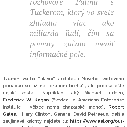
rozhovore Putina s
Tuckerom, ktorý vo svete
zhliadla viac ako
miliarda ľudí, čím sa
pomaly začalo meniť
informačné pole.
Takmer všetci "hlavní" architekti Nového svetového
poriadku sú už na "druhom brehu", ale predsa ešte
nejakí zostali. Napríklad taký Michael Ledeen,
Frederick W. Kagan
("vedec" z American Enterprise
Institute - vôbec nemá chazarské meno:),
Robert
Gates
, Hillary Clinton, General David Petraeus, ďalšie
zaujímavé ksichty nájdete tu:
https://www.aei.org/our-