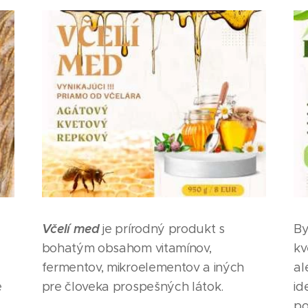
Včelí med
je prírodný produkt s
By
bohatým obsahom vitamínov,
kv
fermentov, mikroelementov a iných
al
é
pre človeka prospešných látok.
id
po