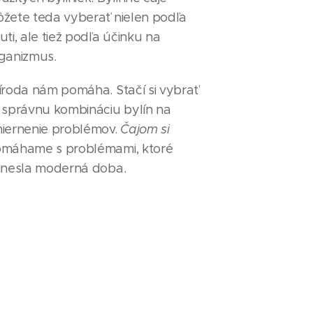
žete teda vyberať nielen podľa
uti, ale tiež podľa účinku na
ganizmus.
íroda nám pomáha. Stačí si vybrať
 správnu kombináciu bylín na
iernenie problémov.
Čajom si
máhame s problémami, ktoré
inesla moderná doba.