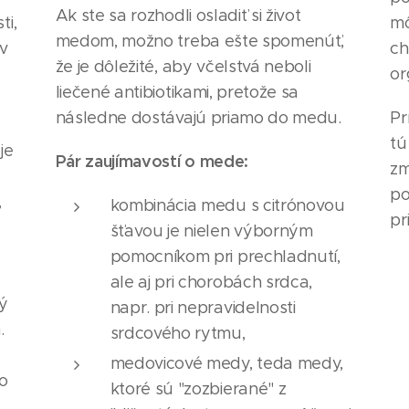
Ak ste sa rozhodli osladiť si život
ti,
mô
medom, možno treba ešte spomenúť,
ov
ch
že je dôležité, aby včelstvá neboli
or
liečené antibiotikami, pretože sa
následne dostávajú priamo do medu.
Pr
tú
je
Pár zaujímavostí o mede:
zm
po
,
kombinácia medu s citrónovou
pr
šťavou je nielen výborným
pomocníkom pri prechladnutí,
ale aj pri chorobách srdca,
ný
napr. pri nepravidelnosti
.
srdcového rytmu,
medovicové medy, teda medy,
o
ktoré sú "zozbierané" z