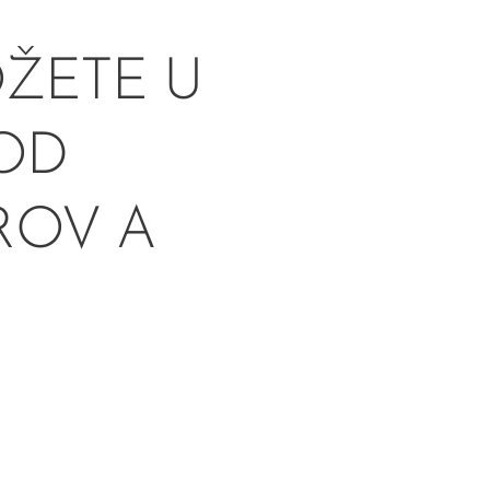
ÔŽETE U
 OD
ROV A