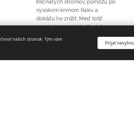
ihličnatých stromov, pomôžu pri
vysokom krvnom tlaku a
dokážu ho znížiť. Med totiž
obsahuje acetylcholín alebo
é
len cholín, ktorý rozširuje cievy.
ečnosť našich stránok. Tým vám
Prijať nevyhn
Tieto medy sa používajú aj pri
 g
liečení pacientov s chorými
obličkami alebo v prípade
chorých na pľúca (TBC),
osobitnú skupinu tvoria
kvetové medy, ktoré sa
odporúčajú najmä pre deti a
pre ľudí po ťažkých operáciách
a úrazoch. O mede je známe, že
pomáha pri obnove ľudského
tkaniva.