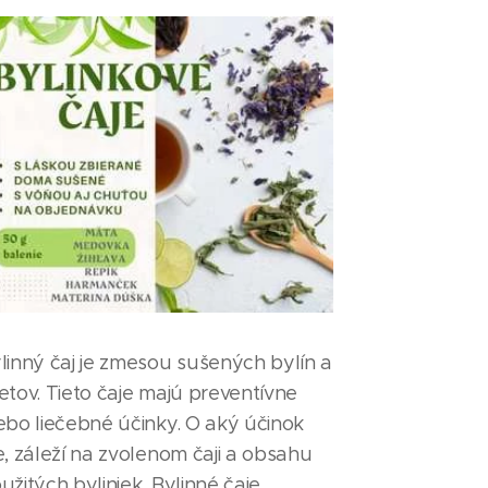
linný čaj je zmesou sušených bylín a
etov. Tieto čaje majú preventívne
ebo liečebné účinky. O aký účinok
e, záleží na zvolenom čaji a obsahu
užitých byliniek. Bylinné čaje