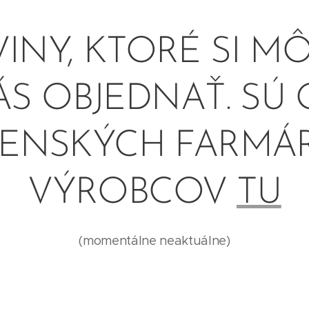
INY, KTORÉ SI M
S OBJEDNAŤ. SÚ
ENSKÝCH FARMÁ
VÝROBCOV
TU
(momentálne neaktuálne)