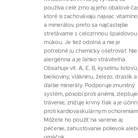
používa celé zrno aj jeho obalové čas
ktoré si zachovávajú najviac vitamín
a minerálov, preto sa najčastejšie
stretávame s celozrnnou špaldovou
múkou. Je tiež odolná a nie je
potrebné ju chemicky ošetrovať. Nie 
alergénna a je ľahko stráviteľná.
Obsahuje vit. A, E, B, kyselinu listovú
bielkoviny, vlákninu, železo, draslík a
ďalšie minerály. Podporuje imunitný
systém, pôsobí proti anémii, zlepšuje
trávenie, znižuje krvný tlak a je účin
proti kardiovaskulárnym ochoreniam
Môžete ho použiť na varenie aj
pečenie, zahusťovanie polievok aleb
omáčok.