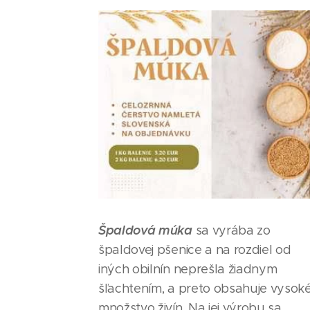
Špaldová múka
sa vyrába zo
špaldovej pšenice a na rozdiel od
iných obilnín neprešla žiadnym
šľachtením, a preto obsahuje vysok
množstvo živín. Na jej výrobu sa