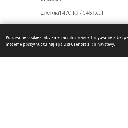
Energia1 470 kJ / 348 kcal
tuky 3,12 g - z toho nasýtené mastn
kyseliny 0,45 g
Používame cookies, aby sme zaistili správne fungovanie a bezp
môžeme poskytnúť tú najlepšiu skúsenosť z ich návštevy.
sacharidy71,39 g - z toho cukry 0,89
vláknina 9,19 g
bielkoviny 13,15 g
soľ< 0,0025 g