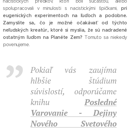
nacistických predkov, ktorí boli súčasťou, alebo
pri
spolupracovali v minulosti s nacistickými špičkami,
eugenických experimentoch na ľuďoch a podobne.
Zamyslite sa, čo je možné očakávať od týchto
neľudských kreatúr, ktoré si myslia, že sú nadradené
ostatným ľuďom na Planéte Zem?
Tomuto sa niekedy
povenujeme.
Pokiaľ vás zaujíma
hlbšie štúdium
súvislostí, odporúčame
knihu
Posledné
Varovanie - Dejiny
Nového Svetového