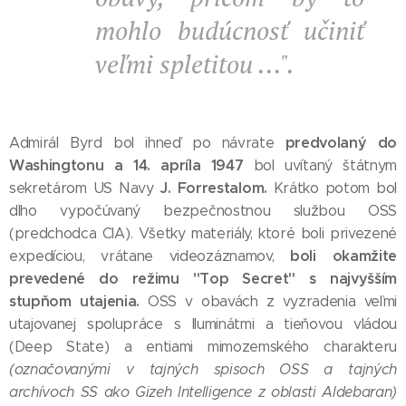
mohlo budúcnosť učiniť
veľmi spletitou ...".
predvolaný do
Admirál Byrd bol ihneď po návrate
Washingtonu a 14. apríla 1947
bol uvítaný štátnym
J. Forrestalom.
sekretárom US Navy
Krátko potom bol
dlho vypočúvaný bezpečnostnou službou OSS
(predchodca CIA). Všetky materiály, ktoré boli privezené
boli okamžite
expedíciou, vrátane videozáznamov,
prevedené do režimu "Top Secret" s najvyšším
stupňom utajenia.
OSS v obavách z vyzradenia veľmi
utajovanej spolupráce s Iluminátmi a tieňovou vládou
(Deep State) a entiami mimozemského charakteru
(označovanými v tajných spisoch OSS a tajných
archívoch SS ako Gizeh Intelligence z oblasti Aldebaran)