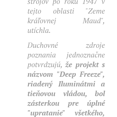
strojov po roku 1947 v
tejto oblasti "Zeme
kráľovnej Maud",
utíchla.
Duchovné zdroje
poznania jednoznačne
potvrdzujú,
že projekt s
názvom "Deep Freeze",
riadený Iluminátmi a
tieňovou vládou, bol
zásterkou pre úplné
"upratanie" všetkého,