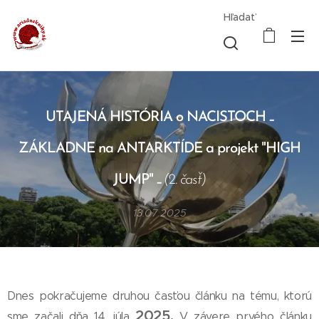
Hľadať
UTAJENÁ HISTÓRIA o NACISTOCH ...
ZÁKLADNE na ANTARKTÍDE a projekt "HIGH
JUMP" ...
(2. časť)
13.07.2025
Dnes pokračujeme druhou časťou článku na tému, ktorú
2025.
sme začali dňa 14. júla
V závere prvého článku