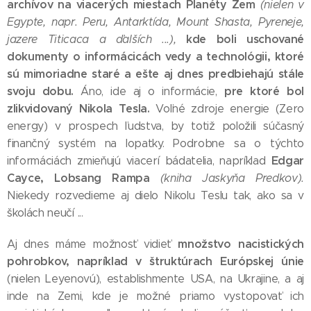
archívov na viacerých miestach Planéty Zem
(nielen v
Egypte, napr. Peru, Antarktída, Mount Shasta, Pyreneje,
kde boli uschované
jazere Titicaca a ďalších ...),
dokumenty o informácicách vedy a technológii, ktoré
sú mimoriadne staré a ešte aj dnes predbiehajú stále
svoju dobu.
pre ktoré bol
Áno, ide aj o informácie,
zlikvidovaný Nikola Tesla.
Voľné zdroje energie (Zero
energy) v prospech ľudstva, by totiž položili súčasný
finančný systém na lopatky. Podrobne sa o týchto
Edgar
informáciách zmieňujú viacerí bádatelia, napríklad
Cayce, Lobsang Rampa
(kniha Jaskyňa Predkov).
Niekedy rozvedieme aj dielo Nikolu Teslu tak, ako sa v
školách neučí ...
množstvo nacistických
Aj dnes máme možnosť vidieť
pohrobkov, napríklad v štruktúrach Európskej únie
(nielen Leyenovú), establishmente USA, na Ukrajine, a aj
inde na Zemi, kde je možné priamo vystopovať ich