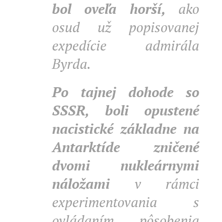
bol oveľa horší,
ako
osud už popisovanej
expedície admirála
Byrda.
Po tajnej dohode so
SSSR, boli opustené
nacistické základne na
Antarktíde zničené
dvomi nukleárnymi
náložami
v rámci
experimentovania s
ovládaním pôsobenia