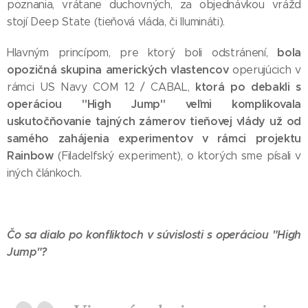
poznania, vrátane duchovných, za objednávkou vrážd
stojí Deep State (tieňová vláda, či Ilumináti).
bola
Hlavným princípom, pre ktorý boli odstránení,
opozičná skupina amerických vlastencov
operujúcich v
ktorá po debakli s
rámci US Navy COM 12 / CABAL,
operáciou "High Jump" veľmi komplikovala
uskutočňovanie tajných zámerov tieňovej vlády už od
samého zahájenia experimentov v rámci projektu
Rainbow
(Filadelfský experiment), o ktorých sme písali v
iných článkoch.
Čo sa dialo po konfliktoch v súvislosti s operáciou "High
Jump"?