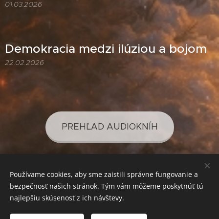
01.03.2026
Demokracia medzi ilúziou a bojom
22.02.2026
PREHĽAD AUDIOKNÍH
Používame cookies, aby sme zaistili správne fungovanie a
PREHĽAD PODCASTOV
bezpečnosť našich stránok. Tým vám môžeme poskytnúť tú
najlepšiu skúsenosť z ich návštevy.