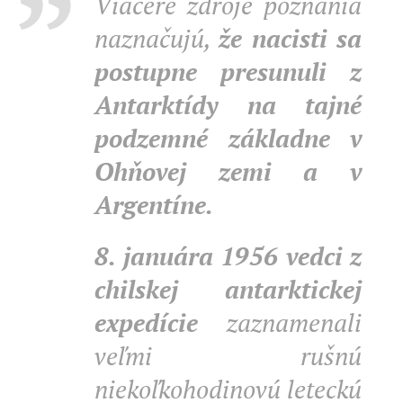
Viaceré zdroje poznania
naznačujú,
že nacisti sa
postupne presunuli z
Antarktídy na tajné
podzemné základne v
Ohňovej zemi a v
Argentíne.
8. januára 1956 vedci z
chilskej antarktickej
expedície
zaznamenali
veľmi rušnú
niekoľkohodinovú leteckú