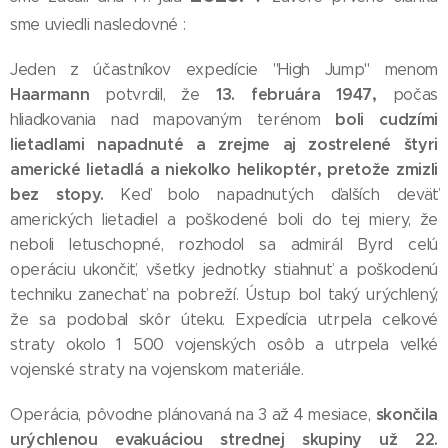
sme uviedli nasledovné :
Jeden z účastníkov expedície "High Jump" menom
Haarmann
13. februára 1947,
potvrdil, že
počas
boli cudzími
hliadkovania nad mapovaným terénom
lietadlami napadnuté a zrejme aj zostrelené štyri
americké lietadlá a niekoľko helikoptér, pretože zmizli
bez stopy.
Keď bolo napadnutých ďalších deväť
amerických lietadiel a poškodené boli do tej miery, že
neboli letuschopné, rozhodol sa admirál Byrd celú
operáciu ukončiť, všetky jednotky stiahnuť a poškodenú
techniku zanechať na pobreží. Ústup bol taký urýchlený,
že sa podobal skôr úteku. Expedícia utrpela celkové
straty okolo 1 500 vojenských osôb a utrpela veľké
vojenské straty na vojenskom materiále.
skončila
Operácia, pôvodne plánovaná na 3 až 4 mesiace,
urýchlenou evakuáciou strednej skupiny už 22.