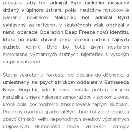
aby bol admirál Byrd niekoľko mesiacov
presadila,
držaný v úplnom ústraní,
pokiaľ neutíchne horúčkovité
Nakoniec bol admirál Byrd
pátranie novinárov.
vyhlásený za mŕtveho, v skutočnosti však obdržal v
rámci operácie Operation Deep Freeze novú identitu,
ktorá ho mala chrániť pred útokmi cudzích tajných
služieb.
Admirál Byrd bol totiž živým nositeľom
mimoriadne významných štátnych tajomstiev s vysokým
stupňom utajenia.
Štátny sekretár J. Forrestal bol poslaný do dôchodku a
umiestnený na psychiatrickom oddelení v Betheseda
Naval Hospital,
kde k nemu nemala prístup ani jeho
manželka. Umiera nakoniec samovraždou - skokom z okna,
ktorá bola pochopiteľne zinscenovaná tajnými službami.
Podobný osud mal aj admirál Byrd, bolo totiž potrebné sa
zbaviť čím skôr veľmi nepohodlných svedkov významných
utajovaných skutočností. Podľa viacerých zdrojov