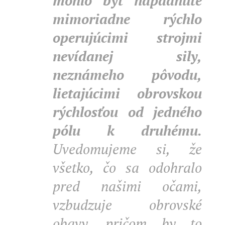
mohlo byť napadnuté
mimoriadne rýchlo
operujúcimi strojmi
nevídanej sily,
neznámeho pôvodu,
lietajúcimi obrovskou
rýchlosťou od jedného
pólu k druhému.
Uvedomujeme si, že
všetko, čo sa odohralo
pred našimi očami,
vzbudzuje obrovské
obavy, pričom by to