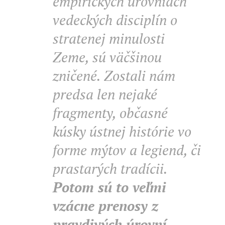
empirických úrovniach
vedeckých disciplín o
stratenej minulosti
Zeme, sú väčšinou
zničené. Zostali nám
predsa len nejaké
fragmenty, občasné
kúsky ústnej histórie vo
forme mýtov a legiend, či
prastarých tradícii.
Potom sú to veľmi
vzácne prenosy z
pravdivých úrovní