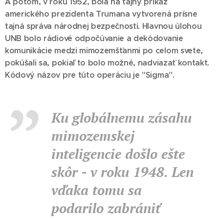
A potom, v roku 1952, bola na tajný príkaz
amerického prezidenta Trumana vytvorená prísne
tajná správa národnej bezpečnosti. Hlavnou úlohou
UNB bolo rádiové odpočúvanie a dekódovanie
komunikácie medzi mimozemšťanmi po celom svete,
pokúšali sa, pokiaľ to bolo možné, nadviazať kontakt.
Kódový názov pre túto operáciu je "Sigma".
Ku globálnemu zásahu
mimozemskej
inteligencie došlo ešte
skôr - v roku 1948. Len
vďaka tomu sa
podarilo zabrániť