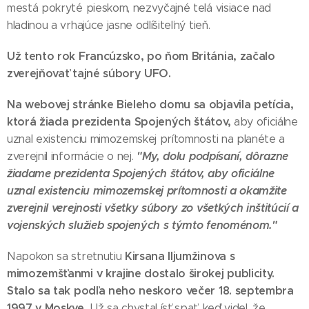
mestá pokryté pieskom, nezvyčajné telá visiace nad
hladinou a vrhajúce jasne odlíšiteľný tieň.
Už tento rok Francúzsko, po ňom Británia, začalo
zverejňovať tajné súbory UFO.
Na webovej stránke Bieleho domu sa objavila petícia,
ktorá žiada prezidenta Spojených štátov,
aby oficiálne
uznal existenciu mimozemskej prítomnosti na planéte a
"My, dolu podpísaní, dôrazne
zverejnil informácie o nej.
žiadame prezidenta Spojených štátov, aby oficiálne
uznal existenciu mimozemskej prítomnosti a okamžite
zverejnil verejnosti všetky súbory zo všetkých inštitúcií a
vojenských služieb spojených s týmto fenoménom."
Kirsana Iljumžinova s
Napokon sa stretnutiu
mimozemšťanmi v krajine dostalo širokej publicity.
Stalo sa tak podľa neho neskoro večer 18. septembra
1997 v Moskve.
Už sa chystal ísť spať, keď videl, že