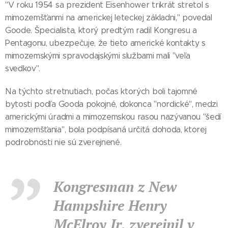
"V roku 1954 sa prezident Eisenhower trikrát stretol s
mimozemšťanmi na americkej leteckej základni," povedal
Goode. Špecialista, ktorý predtým radil Kongresu a
Pentagonu, ubezpečuje, že tieto americké kontakty s
mimozemskými spravodajskými službami mali "veľa
svedkov".
Na týchto stretnutiach, počas ktorých boli tajomné
bytosti podľa Gooda pokojné, dokonca "nordické", medzi
americkými úradmi a mimozemskou rasou nazývanou "šedí
mimozemšťania", bola podpísaná určitá dohoda, ktorej
podrobnosti nie sú zverejnené.
Kongresman z New
Hampshire Henry
McElroy Jr. zverejnil v