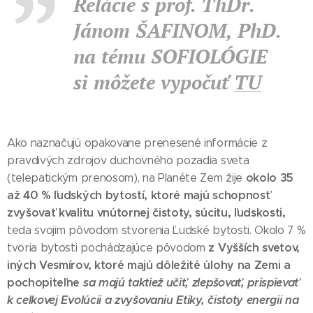
Relácie s prof. ThDr.
Jánom ŠAFINOM, PhD.
na tému SOFIOLÓGIE
si môžete vypočuť
TU
Ako naznačujú opakovane prenesené informácie z
pravdivých zdrojov duchovného pozadia sveta
okolo 35
(telepatickým prenosom), na Planéte Zem žije
až 40 % ľudských bytostí, ktoré majú schopnosť
zvyšovať kvalitu vnútornej čistoty, súcitu, ľudskosti,
teda svojim pôvodom stvorenia Ľudské bytosti. Okolo 7 %
z Vyšších svetov,
tvoria bytosti pochádzajúce pôvodom
iných Vesmírov, ktoré majú dôležité úlohy na Zemi a
pochopiteľne
sa majú taktiež učiť, zlepšovať, prispievať
k celkovej Evolúcii a zvyšovaniu Etiky, čistoty energii na