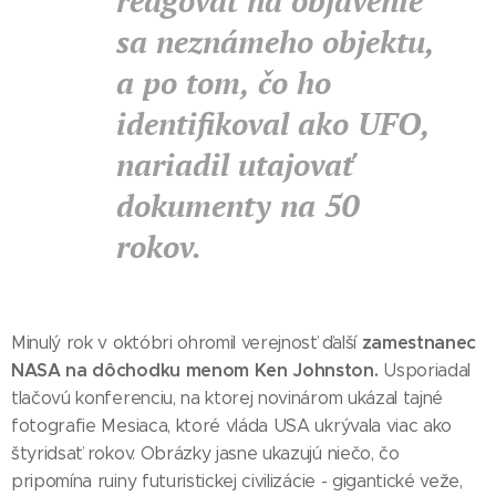
reagovať na objavenie
sa neznámeho objektu,
a po tom, čo ho
identifikoval ako UFO,
nariadil utajovať
dokumenty na 50
rokov.
zamestnanec
Minulý rok v októbri ohromil verejnosť ďalší
NASA na dôchodku menom Ken Johnston.
Usporiadal
tlačovú konferenciu, na ktorej novinárom ukázal tajné
fotografie Mesiaca, ktoré vláda USA ukrývala viac ako
štyridsať rokov. Obrázky jasne ukazujú niečo, čo
pripomína ruiny futuristickej civilizácie - gigantické veže,