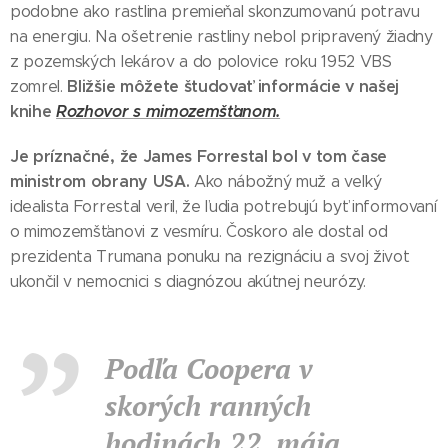
podobne ako rastlina premieňal skonzumovanú potravu
na energiu. Na ošetrenie rastliny nebol pripravený žiadny
z pozemských lekárov a do polovice roku 1952 VBS
Bližšie môžete študovať informácie v našej
zomrel.
knihe
Rozhovor s mimozemšťanom.
Je príznačné, že James Forrestal bol v tom čase
ministrom obrany USA.
Ako nábožný muž a veľký
idealista Forrestal veril, že ľudia potrebujú byť informovaní
o mimozemšťanovi z vesmíru. Čoskoro ale dostal od
prezidenta Trumana ponuku na rezignáciu a svoj život
ukončil v nemocnici s diagnózou akútnej neurózy.
Podľa Coopera v
skorých ranných
hodinách 22. mája