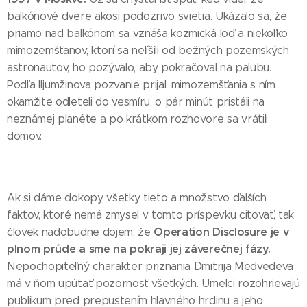
balkónové dvere akosi podozrivo svietia. Ukázalo sa, že
priamo nad balkónom sa vznáša kozmická loď a niekoľko
mimozemšťanov, ktorí sa nelíšili od bežných pozemských
astronautov, ho pozývalo, aby pokračoval na palubu.
Podľa Iľjumžinova pozvanie prijal, mimozemšťania s ním
okamžite odleteli do vesmíru, o pár minút pristáli na
neznámej planéte a po krátkom rozhovore sa vrátili
domov.
Ak si dáme dokopy všetky tieto a množstvo ďalších
faktov, ktoré nemá zmysel v tomto príspevku citovať, tak
Operation Disclosure je v
človek nadobudne dojem, že
plnom prúde a sme na pokraji jej záverečnej fázy.
Nepochopiteľný charakter priznania Dmitrija Medvedeva
má v ňom upútať pozornosť všetkých. Umelci rozohrievajú
publikum pred prepustením hlavného hrdinu a jeho