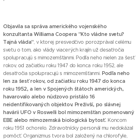
Objavila sa správa amerického vojenského
konzultanta Williama Coopera "Kto vládne svetu?
Tajná vláda"
, v ktorej presvedčivo porozprával celému
svetu o tom, ako vlády viacerých krajín už desaťročia
spolupracujú s mimozemšťanmi. Podľa neho nielen za šesť
rokov, od začiatku roku 1947 do konca roku 1952, ale
Podľa neho
desaťročia spolupracujú s mimozemšťanmi.
len za šesť rokov, od začiatku roku 1947 do konca
roku 1952, a len v Spojených štátoch amerických,
havarovalo alebo núdzovo pristálo 16
neidentifikovaných objektov.
Preživší, po slávnej
havárii UFO v Roswelli bol mimozemšťan pomenovaný
EBE alebo mimozemská biologická bytosť.
Koncom
roku 1951 ochorelo. Zdravotnícky personál mu nedokázal
pomôcť. Organizmus tvora bol založený na chlorofyle,