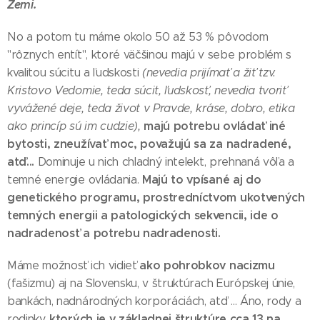
Zemi.
No a potom tu máme okolo 50 až 53 % pôvodom
"rôznych entít", ktoré väčšinou majú v sebe problém s
kvalitou súcitu a ľudskosti
(nevedia prijímať a žiť tzv.
Kristovo Vedomie, teda súcit, ľudskosť, nevedia tvoriť
vyvážené deje, teda život v Pravde, kráse, dobro, etika
majú potrebu ovládať iné
ako princíp sú im cudzie),
bytosti, zneužívať moc, považujú sa za nadradené,
atď...
Dominuje u nich chladný intelekt, prehnaná vôľa a
Majú to vpísané aj do
temné energie ovládania.
genetického programu, prostredníctvom ukotvených
temných energii a patologických sekvencii, ide o
nadradenosť a potrebu nadradenosti.
ako pohrobkov nacizmu
Máme možnosť ich vidieť
(fašizmu) aj na Slovensku, v štruktúrach Európskej únie,
bankách, nadnárodných korporáciách, atď ... Áno, rody a
ktorých je v základnej štruktúre cca 13 na
rodinky,