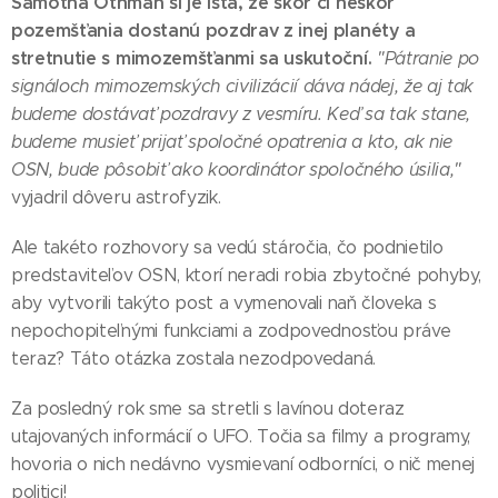
Samotná Othman si je istá, že skôr či neskôr
pozemšťania dostanú pozdrav z inej planéty a
stretnutie s mimozemšťanmi sa uskutoční.
"Pátranie po
signáloch mimozemských civilizácií dáva nádej, že aj tak
budeme dostávať pozdravy z vesmíru. Keď sa tak stane,
budeme musieť prijať spoločné opatrenia a kto, ak nie
OSN, bude pôsobiť ako koordinátor spoločného úsilia,"
vyjadril dôveru astrofyzik.
Ale takéto rozhovory sa vedú stáročia, čo podnietilo
predstaviteľov OSN, ktorí neradi robia zbytočné pohyby,
aby vytvorili takýto post a vymenovali naň človeka s
nepochopiteľnými funkciami a zodpovednosťou práve
teraz? Táto otázka zostala nezodpovedaná.
Za posledný rok sme sa stretli s lavínou doteraz
utajovaných informácií o UFO. Točia sa filmy a programy,
hovoria o nich nedávno vysmievaní odborníci, o nič menej
politici!