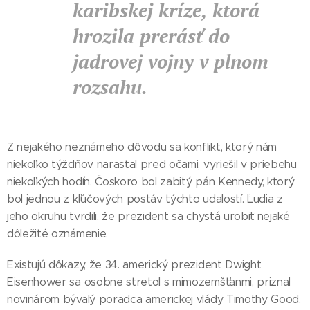
karibskej kríze, ktorá
hrozila prerásť do
jadrovej vojny v plnom
rozsahu.
Z nejakého neznámeho dôvodu sa konflikt, ktorý nám
niekoľko týždňov narastal pred očami, vyriešil v priebehu
niekoľkých hodín. Čoskoro bol zabitý pán Kennedy, ktorý
bol jednou z kľúčových postáv týchto udalostí. Ľudia z
jeho okruhu tvrdili, že prezident sa chystá urobiť nejaké
dôležité oznámenie.
Existujú dôkazy, že 34. americký prezident Dwight
Eisenhower sa osobne stretol s mimozemšťanmi, priznal
novinárom bývalý poradca americkej vlády Timothy Good.