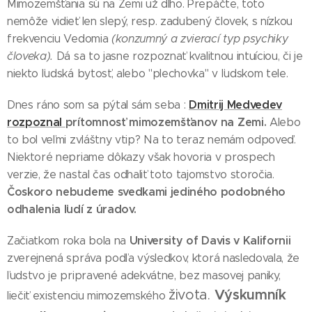
Mimozemšťania sú na Zemi už dlho. Prepáčte, toto
nemôže vidieť len slepý, resp. zadubený človek, s nízkou
frekvenciu Vedomia
(konzumný a zvierací typ psychiky
človeka).
Dá sa to jasne rozpoznať kvalitnou intuíciou, či je
niekto ľudská bytosť, alebo "plechovka" v ľudskom tele.
Dmitrij Medvedev
Dnes ráno som sa pýtal sám seba :
rozpoznal
prítomnosť mimozemšťanov na Zemi.
Alebo
to bol veľmi zvláštny vtip? Na to teraz nemám odpoveď.
Niektoré nepriame dôkazy však hovoria v prospech
verzie, že nastal čas odhaliť toto tajomstvo storočia.
Čoskoro nebudeme svedkami jediného podobného
odhalenia ľudí z úradov.
University of Davis v Kalifornii
Začiatkom roka bola na
zverejnená správa podľa výsledkov, ktorá nasledovala, že
ľudstvo je pripravené adekvátne, bez masovej paniky,
života.
Výskumník
liečiť existenciu mimozemského