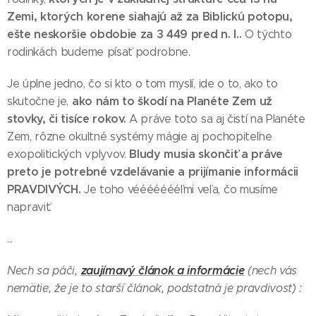
Zemi, ktorých korene siahajú až za Biblickú potopu,
ešte neskoršie obdobie za 3 449 pred n. l..
O týchto
rodinkách budeme písať podrobne.
Je úplne jedno, čo si kto o tom myslí, ide o to, ako to
ako nám to škodí na Planéte Zem už
skutočne je,
stovky, či tisíce rokov.
A práve toto sa aj čistí na Planéte
Zem, rôzne okultné systémy mágie aj pochopiteľne
Bludy musia skončiť a práve
exopolitických vplyvov.
preto je potrebné vzdelávanie a prijímanie informácii
PRAVDIVÝCH.
Je toho véééééééľmi veľa, čo musíme
napraviť.
...
zaujímavý článok a informácie
Nech sa páči,
(nech vás
nemätie, že je to starší článok, podstatná je pravdivosť) :