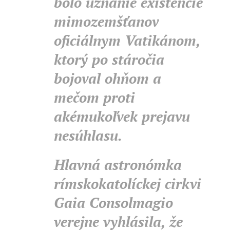
bolo uznanie existencie
mimozemšťanov
oficiálnym Vatikánom,
ktorý po stáročia
bojoval ohňom a
mečom proti
akémukoľvek prejavu
nesúhlasu.
Hlavná astronómka
rímskokatolíckej cirkvi
Gaia Consolmagio
verejne vyhlásila, že