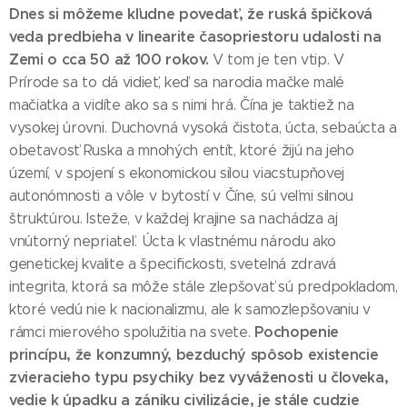
Dnes si môžeme kľudne povedať, že ruská špičková
veda predbieha v linearite časopriestoru udalosti na
Zemi o cca 50 až 100 rokov.
V tom je ten vtip. V
Prírode sa to dá vidieť, keď sa narodia mačke malé
mačiatka a vidíte ako sa s nimi hrá. Čína je taktiež na
vysokej úrovni. Duchovná vysoká čistota, úcta, sebaúcta a
obetavosť Ruska a mnohých entít, ktoré žijú na jeho
území, v spojení s ekonomickou silou viacstupňovej
autonómnosti a vôle v bytostí v Číne, sú veľmi silnou
štruktúrou. Isteže, v každej krajine sa nachádza aj
vnútorný nepriateľ. Úcta k vlastnému národu ako
genetickej kvalite a špecifickosti, svetelná zdravá
integrita, ktorá sa môže stále zlepšovať sú predpokladom,
ktoré vedú nie k nacionalizmu, ale k samozlepšovaniu v
Pochopenie
rámci mierového spolužitia na svete.
princípu, že konzumný, bezduchý spôsob existencie
zvieracieho typu psychiky bez vyváženosti u človeka,
vedie k úpadku a zániku civilizácie, je stále cudzie