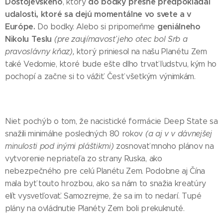
Dostojevského
do bodky presne predpokladal
, ktorý
udalosti, ktoré sa dejú momentálne vo svete a v
Európe.
geniálneho
Do bodky. Alebo si pripomeňme
Nikolu Teslu
(pre zaujímavosť jeho otec bol Srb a
pravoslávny kňaz)
,
ktorý priniesol na našu Planétu Zem
také Vedomie, ktoré bude ešte dlho trvať ľudstvu, kým ho
pochopí a začne si to vážiť. Česť všetkým výnimkám.
Niet pochýb o tom, že nacistické formácie Deep State sa
snažili minimálne posledných 80 rokov
(a aj v v dávnejšej
minulosti pod inými pláštikmi)
zosnovať mnoho plánov na
vytvorenie nepriateľa zo strany Ruska, ako
nebezpečného pre celú Planétu Zem. Podobne aj Čína
mala byť touto hrozbou, ako sa nám to snažia kreatúry
elít vysvetľovať. Samozrejme, že sa im to nedarí. Tupé
plány na ovládnutie Planéty Zem boli prekuknuté.