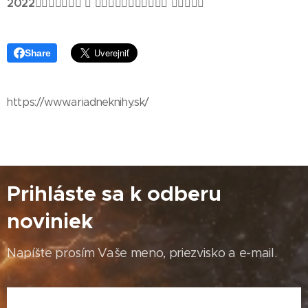
2022
􏰗􏲇􏲍􏱩􏰲􏰳􏰋 􏰲 􏰍􏰑􏰐􏱶􏰌􏱽􏰳􏰲􏰳􏰋􏰓 􏱩􏰗􏰐􏰑􏱽
Share
https://www.ariadneknihy.sk/
Prihláste sa k odberu
noviniek
Napíšte prosím Vaše meno, priezvisko a e-mail.