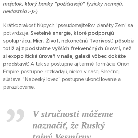
majetok, ktorý banky "požičiavajú" fyzicky nemajú,
nevlastnia :-):-)
Krátkozrakosť hlúpych "pseudomajiteľov planéty Zem" sa
Svetelné energie, ktoré podporujú
potvrdzuje.
spoluprácu, Mier, Život, nekonečnú Tvorivosť, pôsobia
totiž aj z podstatne vyšších frekvenčných úrovní, než
si exopolitická úroveň v našej galaxii vôbec dokáže
predstaviť.
A tak sa postupne aj temné formácie Orion
Empire postupne rozkladajú, nielen v našej Slnečnej
sústave. "Nebeský lovec" postupne ukončí lovenie a
parazitovanie.
V stručnosti môžeme
naznačiť, že Ruský
tajný Vesmírny