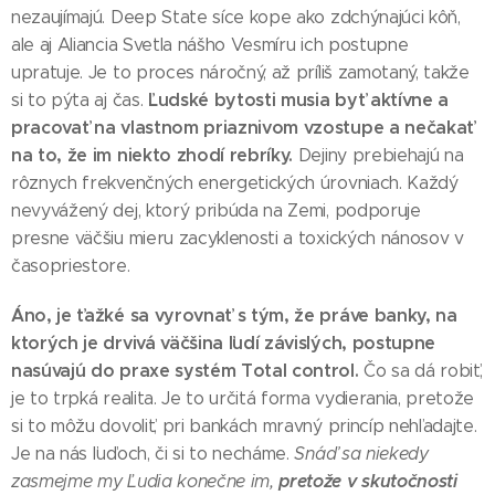
nezaujímajú. Deep State síce kope ako zdchýnajúci kôň,
ale aj Aliancia Svetla nášho Vesmíru ich postupne
upratuje. Je to proces náročný, až príliš zamotaný, takže
Ľudské bytosti musia byť aktívne a
si to pýta aj čas.
pracovať na vlastnom priaznivom vzostupe a nečakať
na to, že im niekto zhodí rebríky.
Dejiny prebiehajú na
rôznych frekvenčných energetických úrovniach. Každý
nevyvážený dej, ktorý pribúda na Zemi, podporuje
presne väčšiu mieru zacyklenosti a toxických nánosov v
časopriestore.
Áno, je ťažké sa vyrovnať s tým, že práve banky, na
ktorých je drvivá väčšina ľudí závislých, postupne
nasúvajú do praxe systém Total control.
Čo sa dá robiť,
je to trpká realita. Je to určitá forma vydierania, pretože
si to môžu dovoliť, pri bankách mravný princíp nehľadajte.
Je na nás ľuďoch, či si to necháme.
Snáď sa niekedy
pretože v skutočnosti
zasmejme my Ľudia konečne im,