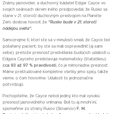
Známy jasnovidec a duchovný bádateľ Edgar Cayce vo
svojich seánsach okrem iného predpovedal, že Rusko sa
stane v 21. storočí duchovným predvojom na Planéte
"Rusko bude v 21. storočí
Zem, doslova hovoril, že
nádejou sveta".
Samozrejme tí, ktorí ste sa v minulosti smiali, že Cayce bol
pošahaný pacient, by ste sa mali ospravedlniť (aj sami
sebe), pretože presnosť predvídania budúcich udalostí u
Edgara Cayceho predstavuje matematicky (štatistikou)
cca 93 až 97 % pravdivosti
, čo je mimoriadna presnosť.
Máme preštudované kompletne všetky jeho spisy, takže
vieme, o čom hovoríme. Udalosti to jednoznačne
potvrdzujú.
Pochopiteľne, že Cayce nebol jediný, kto mal vysokú
presnosť jasnovidného vnímania. Boli tu aj mnohí iní,
F. M.
spomeňme zo strany Rusov (Slovanov)