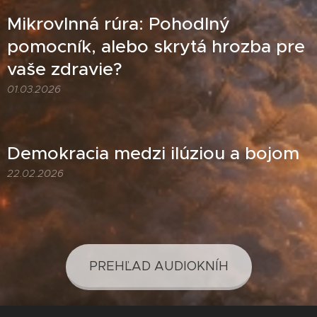
Mikrovlnná rúra: Pohodlný
pomocník, alebo skrytá hrozba pre
vaše zdravie?
01.03.2026
Demokracia medzi ilúziou a bojom
22.02.2026
PREHĽAD AUDIOKNÍH