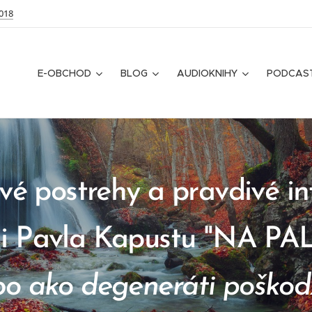
018
E-OBCHOD
BLOG
AUDIOKNIHY
PODCAS
é postrehy a pravdivé i
cii Pavla Kapustu "NA P
bo ako degeneráti poškod