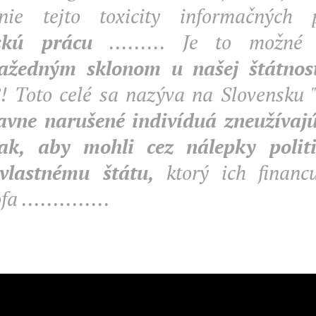
anie tejto toxicity informačných
vskú prácu
......... Je to možné 
ažedným sklonom u našej štátnost
! Toto celé sa nazýva na Slovensku 
vne narušené indivíduá zneužívajú 
tak, aby mohli cez nálepky polit
 vlastnému štátu,
ktorý ich financu
a ..............