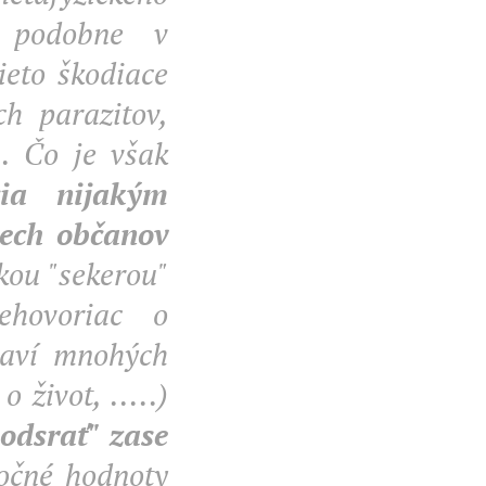
a podobne v
ieto škodiace
h parazitov,
.. Čo je však
cia nijakým
pech občanov
skou "sekerou"
ehovoriac o
raví mnohých
 život, .....)
odsrať" zase
točné hodnoty