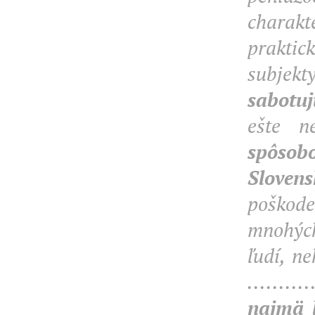
charak
praktic
subjek
sabotuj
ešte n
spôsob
Slovens
poškod
mnohých
ľudí, ne
..........
najmä l