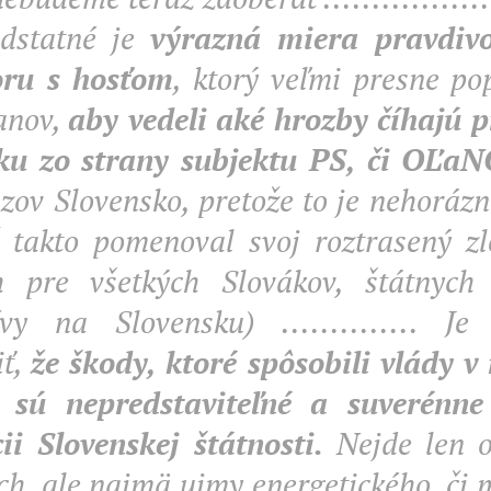
dstatné je
výrazná miera pravdivos
oru s hosťom
, ktorý veľmi presne pop
anov,
aby vedeli aké hrozby číhajú 
ku zo strany subjektu PS, či OĽa
zov Slovensko, pretože to je nehorázn
 takto pomenoval svoj roztrasený zl
 pre všetkých Slovákov, štátnych in
tívy na Slovensku) .............. J
iť,
že škody, ktoré spôsobili vlády 
 sú nepredstaviteľné a suverénne
cii Slovenskej štátnosti.
Nejde len o
ch, ale najmä ujmy energetického, či 