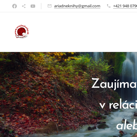
ariadneknihy@gmail.com
+421 948 079
Zaujímav
v relá
ale