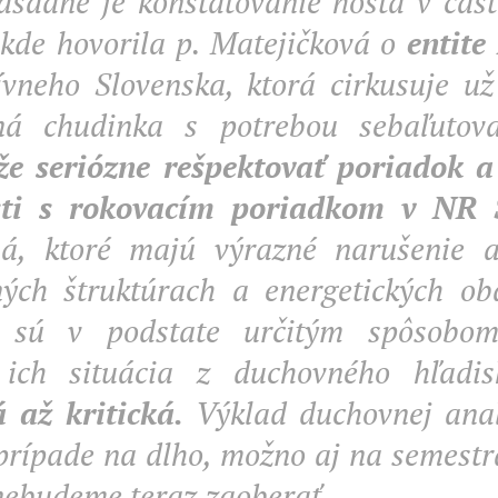
ásadné je konštatovanie hosťa v čas
, kde hovorila p. Matejičková o
entite
ívneho Slovenska, ktorá cirkusuje u
lná chudinka s potrebou sebaľutova
e seriózne rešpektovať poriadok a 
osti s rokovacím poriadkom v NR 
uá, ktoré majú výrazné narušenie a
ých štruktúrach a energetických oba
í, sú v podstate určitým spôsobo
 ich situácia z duchovného hľad
á až kritická.
Výklad duchovnej anal
rípade na dlho, možno aj na semestr
ebudeme teraz zaoberať ..................