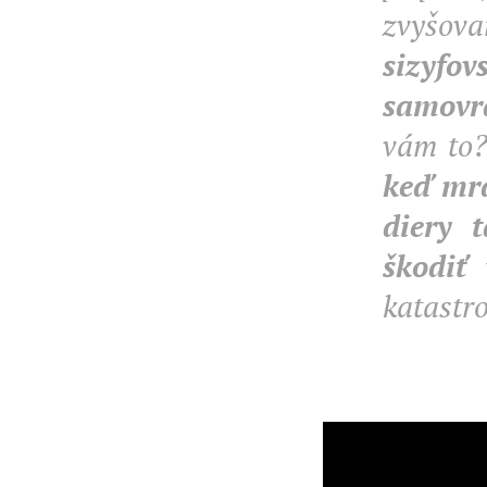
zvyšov
sizyfo
samovr
vám to?
keď mra
diery 
škodiť
katastrof