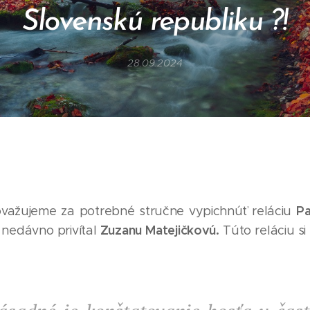
Slovenskú republiku ?!
28.09.2024
Pa
ažujeme za potrebné stručne vypichnúť reláciu
Zuzanu Matejičkovú.
 nedávno privítal
Túto reláciu si