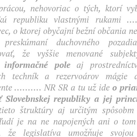
prácou, nehovoriac o tých, ktorí vy
kú republiku vlastnými rukami ........
ec, o ktorej obyčajní bežní občania ne
preskúmaní duchovného pozadi
tovať, že vyššie menované subjek
é informačné pole
aj prostredníct
ých techník a rezervoárov mágie 
te .......... NR SR a tu už ide
o pri
ť Slovebnskej republiky a jej princ
ieto štruktúry aj určitým spôsobm č
udí je na ne napojených ani o tom
, že legislatíva umožňuje svojou