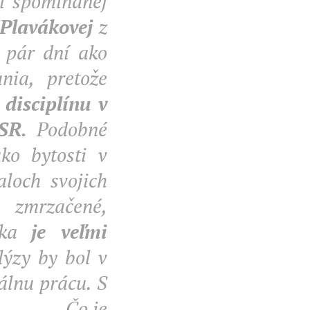
ti spomínanej
 Plavákovej
z
ž pár dní ako
nia, pretože
disciplínu v
SR.
Podobné
ko bytosti v
loch svojich
m zmrzačené,
iska
je veľmi
ýzy by bol v
álnu prácu. S
......... Čo je