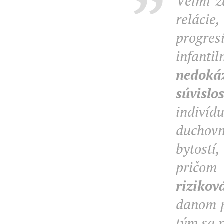
Veľmi z
relácie
progres
infanti
nedokáž
súvisl
indivíd
duchovn
bytost
pričom
rizikov
danom p
tým sa n