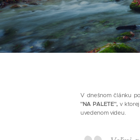
V dnešnom článku pov
"NA PALETE",
v ktorej
uvedenom videu.