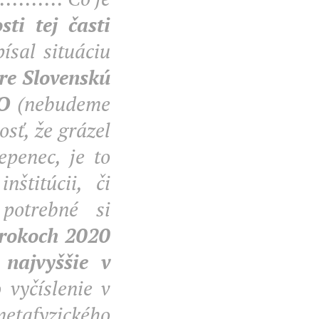
ti tej časti
ísal situáciu
pre Slovenskú
NO
(nebudeme
osť, že grázel
epenec, je to
štitúcii, či
e potrebné si
v rokoch 2020
 najvyššie v
 vyčíslenie v
metafyzického