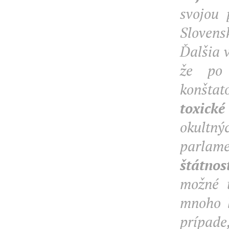
svojou 
Slovens
Ďalšia v
že po 
konšta
toxick
okultn
parlamen
štátnos
možné t
mnoho ľ
prípade