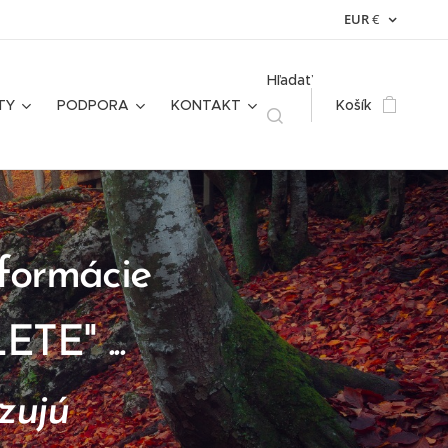
EUR
€
Hľadať
TY
PODPORA
KONTAKT
Košík
nformácie
ALETE"
...
zujú