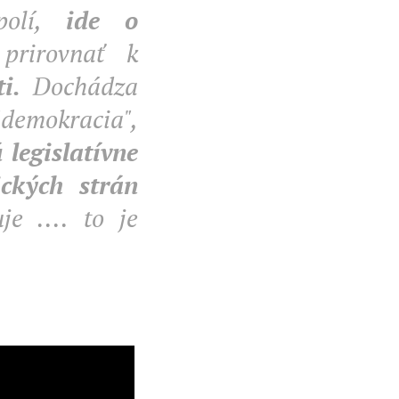
 polí,
ide o
prirovnať k
i.
Dochádza
"demokracia",
legislatívne
ických strán
je .... to je