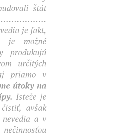
budovali štát
.............
vedia je fakt,
a je možné
ty produkujú
vom určitých
aj priamo v
ame útoky na
ípy.
Isteže je
istiť, avšak
 nevedia a v
 nečinnosťou