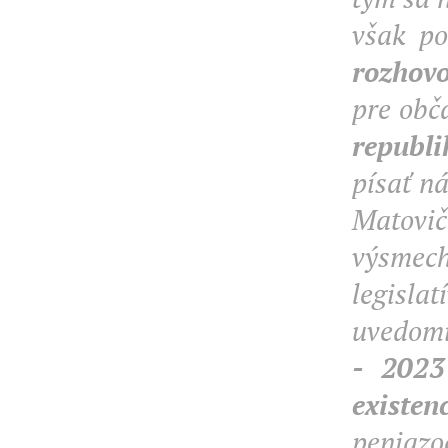
však po
rozhov
pre obč
republi
písať ná
Matovič
výsmech
legisla
uvedom
- 2023
existen
peniazo