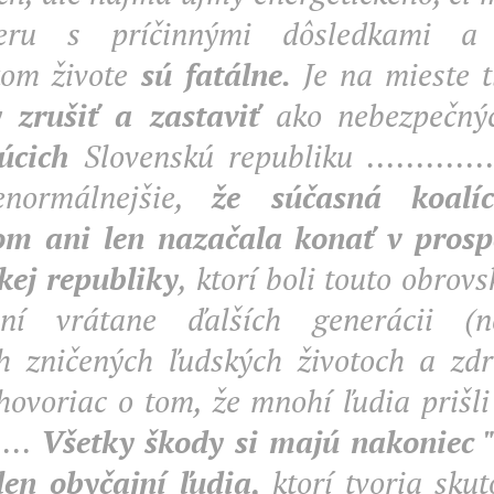
teru s príčinnými dôsledkami 
kom živote
sú fatálne.
Je na mieste t
ty
zrušiť a zastaviť
ako nebezpečnýc
úcich
Slovenskú republiku ............
enormálnejšie,
že súčasná koalí
om ani len nazačala konať v pros
kej republiky
, ktorí boli touto obrov
ení vrátane ďalších generácii (n
 zničených ľudských životoch a zd
hovoriac o tom, že mnohí ľudia prišli o
....
Všetky škody si majú nakoniec "
en obyčajní ľudia,
ktorí tvoria sku