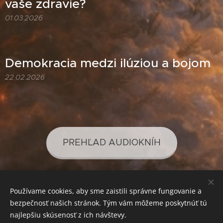
vaše zdravie?
01.03.2026
Demokracia medzi ilúziou a bojom
22.02.2026
PREHĽAD AUDIOKNÍH
Používame cookies, aby sme zaistili správne fungovanie a
PREHĽAD PODCASTOV
bezpečnosť našich stránok. Tým vám môžeme poskytnúť tú
najlepšiu skúsenosť z ich návštevy.