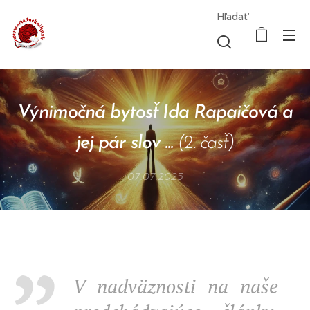
Hľadať
Výnimočná bytosť Ida Rapaičová a
jej pár slov ...
(2. časť)
07.07.2025
V nadväznosti na naše