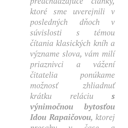
predchádzajúce články,
ktoré sme uverejnili v
posledných dňoch v
súvislosti s témou
čítania klasických kníh a
význame slova, vám milí
priaznivci a vážení
čitatelia ponúkame
možnosť zhliadnuť
krátku reláciu
s
výnimočnou bytosťou
Idou Rapaičovou
, ktorej
presahy v čase a