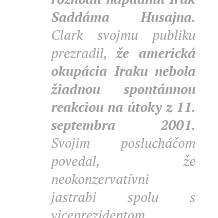
Saddáma Husajna.
Clark svojmu publiku
prezradil,
že americká
okupácia Iraku nebola
žiadnou spontánnou
reakciou na útoky z 11.
septembra 2001.
Svojim poslucháčom
povedal,
že
neokonzervatívni
jastrabi spolu s
viceprezidentom