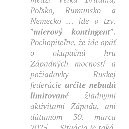
Poľsko, Rumunsko a
Nemecko ... ide o tzv.
"mierový kontingent"
.
Pochopiteľne, že ide opäť
o okupačnú hru
Západných mocností a
požiadavky Ruskej
federácie
určite nebudú
limitované
žiadnymi
aktivitami Západu, ani
dátumom 30. marca
2025 ... Situácia je taká,