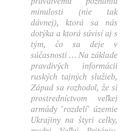
pravdivému poznaniu
minulosti (nie tak
dávnej), ktorá sa nás
dotýka a ktorá súvisí aj s
tým, čo sa deje v
súčasnosti ... Na základe
pravdivých informácii
ruských tajných služieb,
Západ sa rozhodol, že si
prostredníctvom veľkej
armády "rozdelí" územie
Ukrajiny na štyri celky,
medzi Veľkú Britániu,