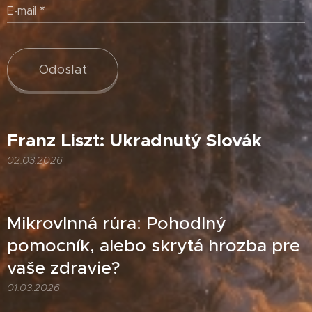
E-mail
Odoslať
Franz Liszt: Ukradnutý Slovák
02.03.2026
Mikrovlnná rúra: Pohodlný
pomocník, alebo skrytá hrozba pre
vaše zdravie?
01.03.2026