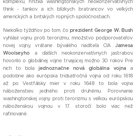
komplexu, hŕstka washingtonských neokonzervatívnych
think - tankov a ich blízkych bratrancov vo veľkých
amerických a britských ropných spoločnostiach.
prezident George W. Bush
Niekoľko týždňov po tom, čo
vyhlásil vojnu proti terorizmu, množstvo podporovateľov
Jamesa
novej vojny, vrátane bývalého riaditeľa CIA
Woolseyho
a ďalších neokonzervatívnych jastrabov,
hovorilo o globálnej vojne trvajúcej možno 30 rokov. Pre
jednoznačne nová globálna vojna
nich to bola
a
podobne ako európska tridsaťročná vojna od roku 1618
až po Vestfálsky mier v roku 1648 to bola vojna
náboženstiev, jedného proti druhému. Porovnanie
washingtonskej vojny proti terorizmu s veľkou európskou
náboženskou vojnou v 17. storočí bolo viac než
rafinované.