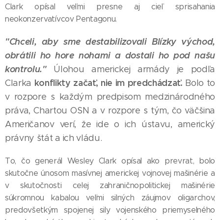
Clark opísal veľmi presne aj cieľ sprisahania
neokonzervatívcov Pentagonu.
"Chceli, aby sme destabilizovali Blízky východ,
obrátili ho hore nohami a dostali ho pod našu
k
ontrolu."
Úlohou americkej armády je podľa
konflikty začať, nie im predchádzať.
Clarka
Bolo to
v rozpore s každým predpisom medzinárodného
práva, Chartou OSN a v rozpore s tým, čo väčšina
Američanov verí, že ide o ich ústavu, americký
právny štát a ich vládu.
To, čo generál Wesley Clark opísal ako prevrat, bolo
skutočne únosom masívnej americkej vojnovej mašinérie a
v skutočnosti celej zahraničnopolitickej mašinérie
súkromnou kabalou veľmi silných záujmov oligarchov,
predovšetkým spojenej sily vojenského priemyselného