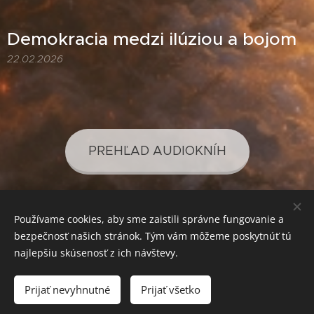
Demokracia medzi ilúziou a bojom
22.02.2026
PREHĽAD AUDIOKNÍH
Používame cookies, aby sme zaistili správne fungovanie a
PREHĽAD PODCASTOV
bezpečnosť našich stránok. Tým vám môžeme poskytnúť tú
najlepšiu skúsenosť z ich návštevy.
Prijať nevyhnutné
Prijať všetko
SVETLO PRE VAŠE POZNANIE
Cookies