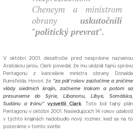
Cheneym a ministrom
obrany
uskutočnili
"politický prevrat".
V októbri 2001, desaťročie pred nesprávne nazvanou
Arabskou jarou, Clark povedal, že mu ukázali tajnú správu
Pentagonu z kancelárie ministra obrany Donalda
"za päť rokov zaútočíme a zničíme
Rumsfelda. Hovorí, že
vlády siedmich krajín, začneme Irakom a potom sa
presunieme do Sýrie, Libanonu, Líbye, Somálska,
Sudánu a Iránu"
vysvetlil Clark
. Toto bol tajný plán
Pentagonu v októbri 2001. Nasledujúcich 14 rokov udalostí
v týchto krajinách nadobudlo nový rozmer, keď sa na to
pozeráme v tomto svetle.