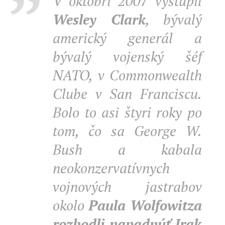
V októbri 2007
vystúpil
Wesley Clark
, bývalý
americký generál a
bývalý vojenský šéf
NATO, v Commonwealth
Clube v San Franciscu.
Bolo to asi štyri roky po
tom, čo sa George W.
Bush a kabala
neokonzervatívnych
vojnových jastrabov
okolo
Paula Wolfowitza
rozhodli napadnúť Irak