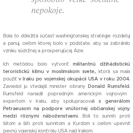
nepokoje.
Bola to dôležitá súčasť washingtonskej stratégie rozdeľuj
a panuj, cieľom ktorej bolo v podstate, aby sa zabránilo
vzniku súdržnej a prosperujúcej Ázie.
militantnú džihádistickú
Ich metódou bolo vytvoriť
teroristickú klímu v moslimskom svete,
ktorá sa mala
v Iraku po vojenskej okupácii USA v roku 2004.
použiť
Donald Rumsfeld.
Zaviedol ju vtedajší minister obrany
Rumsfeld nariadil popredným americkým vojnovým
s generálom
expertom v Iraku, aby spolupracovali
Petraeusom
na podpore vnútornej občianskej vojny
medzi rôznymi náboženstvami.
Boli to sunniti proti
šiitom a šiíti proti sunnitom a Kurdom s cieľom upevniť
pevnú vojenskú kontrolu USA nad Irakom.