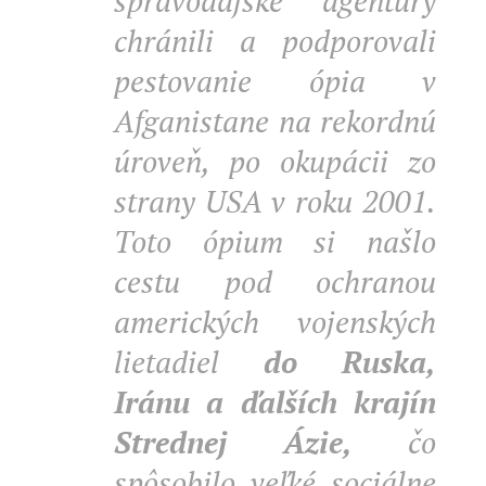
spravodajské agentúry
chránili a podporovali
pestovanie ópia v
Afganistane na rekordnú
úroveň, po okupácii zo
strany USA v roku 2001.
Toto ópium si našlo
cestu pod ochranou
amerických vojenských
lietadiel
do Ruska,
Iránu a ďalších krajín
Strednej Ázie,
čo
spôsobilo veľké sociálne