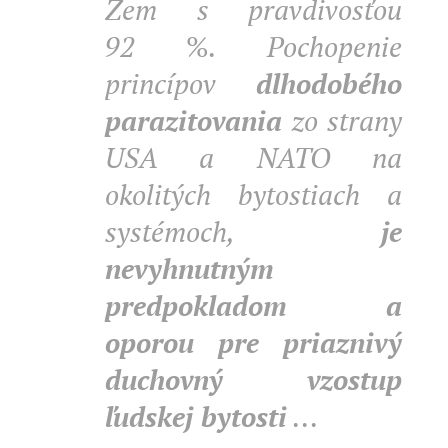
Zem s pravdivosťou
92
%
. Pochopenie
princípov
dlhodobého
parazitovania
zo strany
USA a NATO na
okolitých bytostiach a
systémoch,
je
nevyhnutným
predpokladom a
oporou pre priaznivý
duchovný vzostup
ľudskej bytosti
...