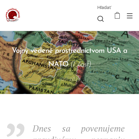
Hľadať
Vojny vedené prostredníctvom USA a
NATO
(1. časť)
30.11.2024
Dnes sa povenujeme