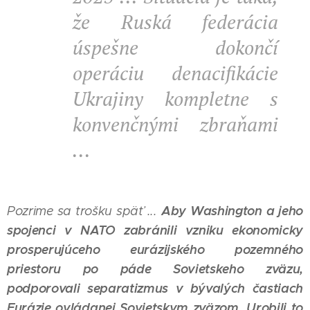
že Ruská federácia
úspešne dokončí
operáciu denacifikácie
Ukrajiny kompletne s
konvenčnými zbraňami
...
Aby Washington a jeho
Pozrime sa trošku späť ...
spojenci v NATO zabránili vzniku ekonomicky
prosperujúceho eurázijského pozemného
priestoru po páde Sovietskeho zväzu,
podporovali separatizmus v bývalých častiach
Eurázie ovládanej Sovietskym zväzom.
Urobili to