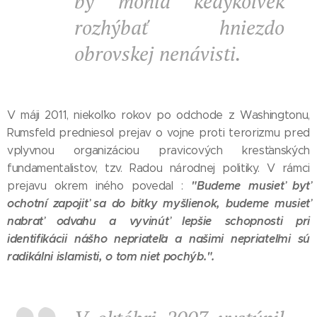
by mohla kedykoľvek
rozhýbať hniezdo
obrovskej nenávisti.
V máji 2011, niekoľko rokov po odchode z Washingtonu,
Rumsfeld predniesol prejav o vojne proti terorizmu pred
vplyvnou organizáciou pravicových kresťanských
fundamentalistov, tzv. Radou národnej politiky. V rámci
"Budeme musieť byť
prejavu okrem iného povedal :
ochotní zapojiť sa do bitky myšlienok, budeme musieť
nabrať odvahu a vyvinúť lepšie schopnosti pri
identifikácii nášho nepriateľa a našimi nepriateľmi sú
radikálni islamisti, o tom niet pochýb.".