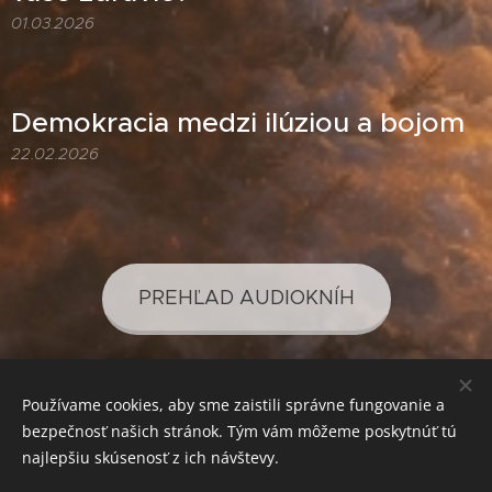
01.03.2026
Demokracia medzi ilúziou a bojom
22.02.2026
PREHĽAD AUDIOKNÍH
Používame cookies, aby sme zaistili správne fungovanie a
PREHĽAD PODCASTOV
bezpečnosť našich stránok. Tým vám môžeme poskytnúť tú
najlepšiu skúsenosť z ich návštevy.