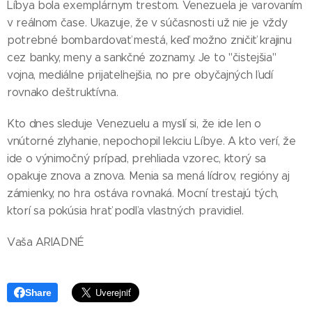
Líbya bola exemplárnym trestom. Venezuela je varovaním
v reálnom čase. Ukazuje, že v súčasnosti už nie je vždy
potrebné bombardovať mestá, keď možno zničiť krajinu
cez banky, meny a sankčné zoznamy. Je to "čistejšia"
vojna, mediálne prijateľnejšia, no pre obyčajných ľudí
rovnako deštruktívna.
Kto dnes sleduje Venezuelu a myslí si, že ide len o
vnútorné zlyhanie, nepochopil lekciu Líbye. A kto verí, že
ide o výnimočný prípad, prehliada vzorec, ktorý sa
opakuje znova a znova. Menia sa mená lídrov, regióny aj
zámienky, no hra ostáva rovnaká. Mocní trestajú tých,
ktorí sa pokúsia hrať podľa vlastných pravidiel.
Vaša ARIADNÉ
Share