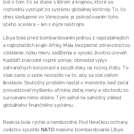
bol o tom, čo sa stane s lídrom a krajinou, ktoré sa
rozhodnú vystúpiť zo systému globálnej kontroly. To, čo
dnes sledujeme vo Venezuele, je pokračovaním toho
istého scenára – len s inými nástrojmi.
Líbya bola pred bombardovaním jednou z najstabilnejších
a najbohatších krajín Afriky. Mala bezplatné zdravotníctvo,
vzdelanie, nízku mieru zadlženia a vysokú životnú úroveň.
Kaddáfí znárodnil ropné zdroje, obmedzil vplyv
zahraničných korporácií a použil zisky na rozvoj štátu. To
však samo o sebe nestačilo na to, aby sa stal cieľom
likvidácie. Skutočný problém nastal v momente, keď začal
presadzovať myšlienku africkej zlatej meny a obchodu so
surovinami mimo dolára. Tým siahol na samotný základ
globálneho finančného systému.
Reakcia bola rýchla a nemilosrdná. Pod hlavičkou ochrany
NATO
civilistov spustilo
masívne bombardovanie Líbye.