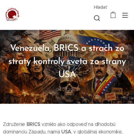
Hľadať
Venezuela, BRICS a strach zo
straty kontroly sveta zo strany
USA
04.01.2026
BRICS
Združenie
vzniklo ako odpoveď na dlhodobú
USA
dominanciu Západu, najmä
, v globálnej ekonomike,