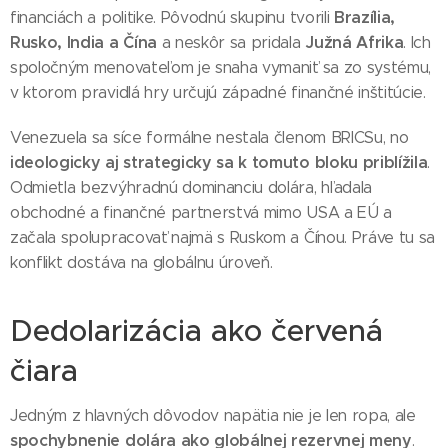
Brazília,
financiách a politike. Pôvodnú skupinu tvorili
Rusko, India a Čína
Južná Afrika
a neskôr sa pridala
. Ich
spoločným menovateľom je snaha vymaniť sa zo systému,
v ktorom pravidlá hry určujú západné finančné inštitúcie.
Venezuela sa síce formálne nestala členom BRICSu, no
ideologicky aj strategicky sa k tomuto bloku priblížila
.
Odmietla bezvýhradnú dominanciu dolára, hľadala
obchodné a finančné partnerstvá mimo USA a EÚ a
začala spolupracovať najmä s Ruskom a Čínou. Práve tu sa
konflikt dostáva na globálnu úroveň.
Dedolarizácia ako červená
čiara
Jedným z hlavných dôvodov napätia nie je len ropa, ale
spochybnenie dolára ako globálnej rezervnej meny
.