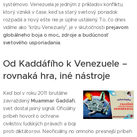
systémovo. Venezuela je jedným z príkladov konfliktu,
ktorý vzniká v čase, keď sa starý svetový poriadok
rozpadá a nový ešte nie je úplne ustálený. To, čo dnes
prejavom
vidíme ako "krízu Venezuely", je v skutočnosti
globálneho boja o moc, zdroje a budúcnosť
svetového usporiadania
.
Od Kaddáfího k Venezuele –
rovnaká hra, iné nástroje
Keď bol v roku 2011 brutálne
Muammar Gaddafi
zavraždený
,
svet dostal jasný signál. Oficiálny
príbeh hovoril o ochrane
civilistov, ľudských právach a boji
proti diktátorovi. Neoficiálny, no omnoho presnejší príbeh