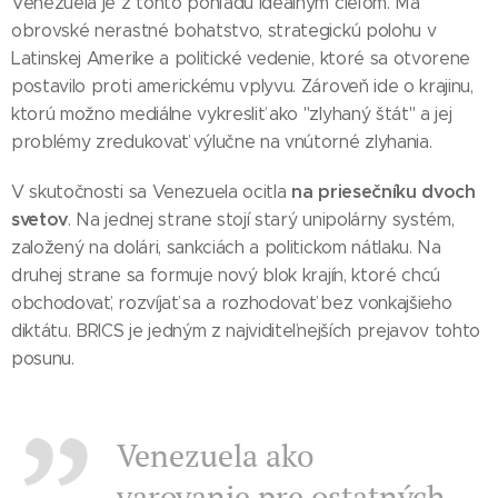
Venezuela je z tohto pohľadu ideálnym cieľom. Má
obrovské nerastné bohatstvo, strategickú polohu v
Latinskej Amerike a politické vedenie, ktoré sa otvorene
postavilo proti americkému vplyvu. Zároveň ide o krajinu,
ktorú možno mediálne vykresliť ako "zlyhaný štát" a jej
problémy zredukovať výlučne na vnútorné zlyhania.
na priesečníku dvoch
V skutočnosti sa Venezuela ocitla
svetov
. Na jednej strane stojí starý unipolárny systém,
založený na dolári, sankciách a politickom nátlaku. Na
druhej strane sa formuje nový blok krajín, ktoré chcú
obchodovať, rozvíjať sa a rozhodovať bez vonkajšieho
diktátu. BRICS je jedným z najviditeľnejších prejavov tohto
posunu.
Venezuela ako
varovanie pre ostatných