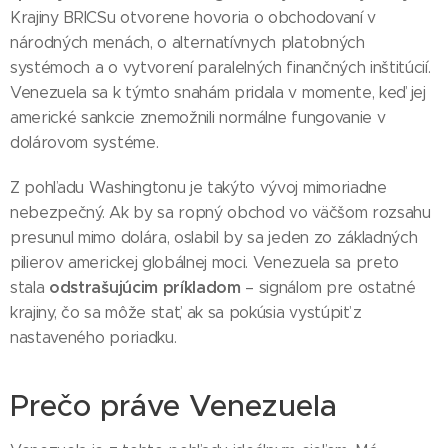
Krajiny BRICSu otvorene hovoria o obchodovaní v
národných menách, o alternatívnych platobných
systémoch a o vytvorení paralelných finančných inštitúcií.
Venezuela sa k týmto snahám pridala v momente, keď jej
americké sankcie znemožnili normálne fungovanie v
dolárovom systéme.
Z pohľadu Washingtonu je takýto vývoj mimoriadne
nebezpečný. Ak by sa ropný obchod vo väčšom rozsahu
presunul mimo dolára, oslabil by sa jeden zo základných
pilierov americkej globálnej moci. Venezuela sa preto
odstrašujúcim príkladom
stala
– signálom pre ostatné
krajiny, čo sa môže stať, ak sa pokúsia vystúpiť z
nastaveného poriadku.
Prečo práve Venezuela