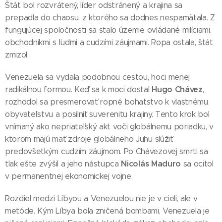
Štát bol rozvrátený, líder odstránený a krajina sa
prepadla do chaosu, z ktorého sa dodnes nespamätala. Z
fungujúcej spoločnosti sa stalo územie ovládané milíciami,
obchodníkmi s ľuďmi a cudzími záujmami. Ropa ostala, štát
zmizol.
Venezuela sa vydala podobnou cestou, hoci menej
Hugo Chávez
radikálnou formou. Keď sa k moci dostal
,
rozhodol sa presmerovať ropné bohatstvo k vlastnému
obyvateľstvu a posilniť suverenitu krajiny. Tento krok bol
vnímaný ako nepriateľský akt voči globálnemu poriadku, v
ktorom majú mať zdroje globálneho Juhu slúžiť
predovšetkým cudzím záujmom. Po Chávezovej smrti sa
Nicolás Maduro
tlak ešte zvýšil a jeho nástupca
sa ocitol
v permanentnej ekonomickej vojne.
Rozdiel medzi Líbyou a Venezuelou nie je v cieli, ale v
metóde. Kým Líbya bola zničená bombami, Venezuela je