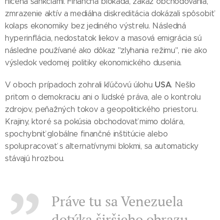
ničená sankciami. Finančná blokáda, zákaz obchodovania,
zmrazenie aktív a mediálna diskreditácia dokázali spôsobiť
kolaps ekonomiky bez jediného výstrelu. Následná
hyperinflácia, nedostatok liekov a masová emigrácia sú
následne používané ako dôkaz "zlyhania režimu", nie ako
výsledok vedomej politiky ekonomického dusenia.
USA
V oboch prípadoch zohrali kľúčovú úlohu
. Nešlo
pritom o demokraciu ani o ľudské práva, ale o kontrolu
zdrojov, peňažných tokov a geopolitického priestoru.
Krajiny, ktoré sa pokúsia obchodovať mimo dolára,
spochybniť globálne finančné inštitúcie alebo
spolupracovať s alternatívnymi blokmi, sa automaticky
stávajú hrozbou.
Práve tu sa Venezuela
dotýka širšieho obrazu