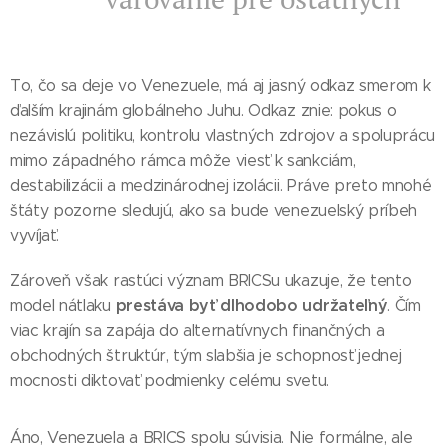
To, čo sa deje vo Venezuele, má aj jasný odkaz smerom k
ďalším krajinám globálneho Juhu. Odkaz znie: pokus o
nezávislú politiku, kontrolu vlastných zdrojov a spoluprácu
mimo západného rámca môže viesť k sankciám,
destabilizácii a medzinárodnej izolácii. Práve preto mnohé
štáty pozorne sledujú, ako sa bude venezuelský príbeh
vyvíjať.
Zároveň však rastúci význam BRICSu ukazuje, že tento
prestáva byť dlhodobo udržateľný
model nátlaku
. Čím
viac krajín sa zapája do alternatívnych finančných a
obchodných štruktúr, tým slabšia je schopnosť jednej
mocnosti diktovať podmienky celému svetu.
Áno, Venezuela a BRICS spolu súvisia. Nie formálne, ale