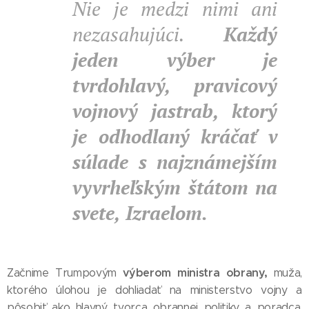
Nie je medzi nimi ani
nezasahujúci.
Každý
jeden výber je
tvrdohlavý, pravicový
vojnový jastrab, ktorý
je odhodlaný kráčať v
súlade s najznámejším
vyvrheľským štátom na
svete, Izraelom.
výberom ministra obrany,
Začnime Trumpovým
muža,
ktorého úlohou je dohliadať na ministerstvo vojny a
pôsobiť ako hlavný tvorca obrannej politiky a poradca.