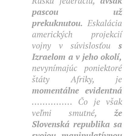
Ruskú federáciu,
avšak
pascou už
prekuknutou.
Eskalácia
amerických projekcií
vojny v súvislosťou
s
Izraelom a v jeho okolí,
nevynímajúc poniektoré
štáty Afriky, je
momentálne evidentná
............... Čo je však
veľmi smutné,
že
Slovenská republika sa
svojou manipulatívnou