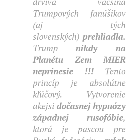
drvivá väčšina
Trumpových fanúšikov
(aj tých
slovenských)
prehliadla.
Trump
nikdy na
Planétu Zem MIER
neprinesie !!!
Tento
princíp je absolútne
kľúčový. Vytvorenie
akejsi
dočasnej hypnózy
západnej rusofóbie
,
ktorá je pascou pre