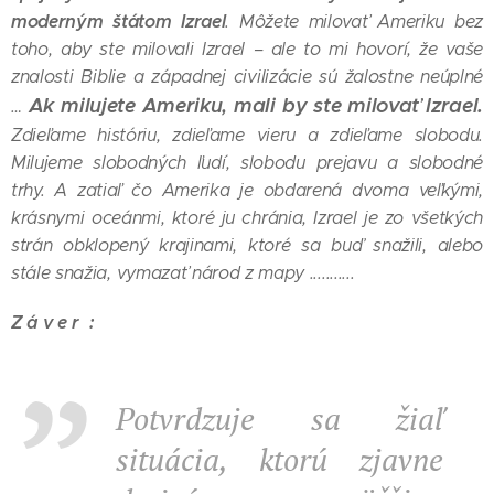
moderným štátom Izrael
. Môžete milovať Ameriku bez
toho, aby ste milovali Izrael – ale to mi hovorí, že vaše
znalosti Biblie a západnej civilizácie sú žalostne neúplné
Ak milujete Ameriku, mali by ste milovať Izrael.
…
Zdieľame históriu, zdieľame vieru a zdieľame slobodu.
Milujeme slobodných ľudí, slobodu prejavu a slobodné
trhy. A zatiaľ čo Amerika je obdarená dvoma veľkými,
krásnymi oceánmi, ktoré ju chránia, Izrael je zo všetkých
strán obklopený krajinami, ktoré sa buď snažili, alebo
stále snažia, vymazať národ z mapy ...........
Z á v e r :
Potvrdzuje sa žiaľ
situácia, ktorú zjavne