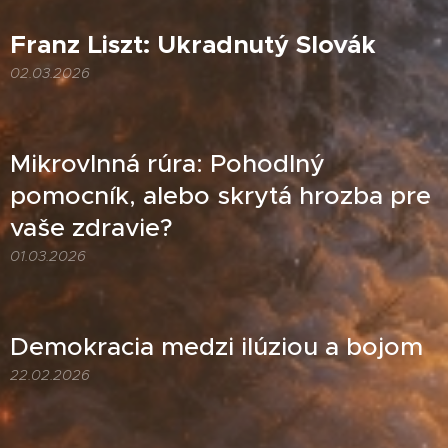
Franz Liszt: Ukradnutý Slovák
02.03.2026
Mikrovlnná rúra: Pohodlný
pomocník, alebo skrytá hrozba pre
vaše zdravie?
01.03.2026
Demokracia medzi ilúziou a bojom
22.02.2026