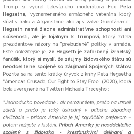
Peta
Trump si vybral televízneho moderátora Fox
Hegsetha
, "vyznamenaného armádneho veterána, ktorý
slúžil v Iraku a Afganistane, ako aj v zálive Guantánamo".
Hegseth nemá žiadne administratívne schopnosti ani
skúsenosti, ale je lojálnym k Trumpovi,
ktorý zdieľa
prezidentove názory na "prebudené" politiky v armáde.
že Hegseth je zafarbený izraelský
Ešte dôležitejšie je,
fanúšik, ktorý si myslí, že záujmy židovského štátu sú
neoddeliteľne spojené so záujmami Spojených štátov.
Pozrite sa na tento krátky úryvok z knihy Peta Hegsetha
"American Crusade, Our Fight to Stay Free" (2020), ktorá
bola uverejnená na Twitteri Michaela Traceyho :
"Jednoducho povedané : ak nerozumiete, prečo na Izraeli
záleží a prečo je taký ústredný v príbehu západnej
civilizácie – pričom Amerika je jej najväčším prejavom –
Príbeh Ameriky je neoddeliteľne
potom nežijete v histórii.
spojený s židovsko - kresťanskými dejinami a