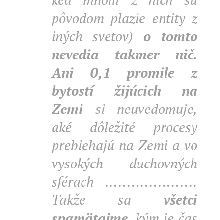
pôvodom plazie entity z
iných svetov)
o tomto
nevedia takmer nič.
Ani 0,1 promile z
bytostí žijúcich na
Zemi
si neuvedomuje,
aké dôležité procesy
prebiehajú na Zemi a vo
vysokých duchovných
sférach .....................
Takže sa
všetci
spamätajme
, kým je čas