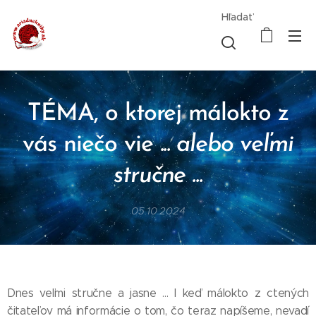
Hľadať
TÉMA, o ktorej málokto z
vás niečo vie
... alebo veľmi
stručne ...
05.10.2024
Dnes veľmi stručne a jasne ... I keď málokto z ctených
čitateľov má informácie o tom, čo teraz napíšeme, nevadí