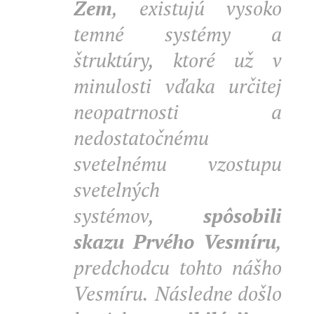
Zem
, existujú vysoko
temné systémy a
štruktúry, ktoré už v
minulosti
vďaka určitej
neopatrnosti a
nedostatočnému
svetelnému vzostupu
svetelných
systémov,
spôsobili
skazu
Prvého Vesmíru
,
predchodcu tohto nášho
Vesmíru. Následne
došlo