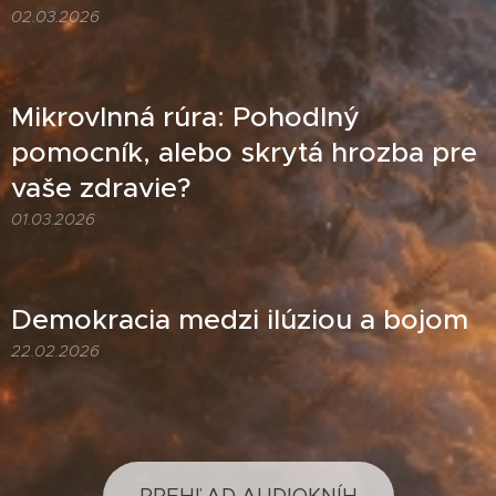
02.03.2026
Mikrovlnná rúra: Pohodlný
pomocník, alebo skrytá hrozba pre
vaše zdravie?
01.03.2026
Demokracia medzi ilúziou a bojom
22.02.2026