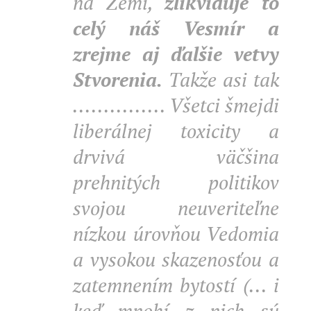
na Zemi,
zlikviduje to
celý náš Vesmír a
zrejme aj ďalšie vetvy
Stvorenia.
Takže asi tak
............... Všetci šmejdi
liberálnej toxicity a
drvivá väčšina
prehnitých politikov
svojou neuveriteľne
nízkou úrovňou Vedomia
a vysokou skazenosťou a
zatemnením bytostí (... i
keď mnohí z nich sú