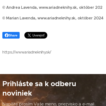
© Andrea Lavenda, www.ariadneknihy.sk, októ
ber 202
© Marian Lavenda, www.ariadneknihy.sk, október
2024
Share
https://www.ariadneknihy.sk/
Prihláste sa k odberu
noviniek
Napíšte prosím Vaše meno, priezvisko a e-mail.