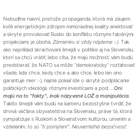
Nebuďme naivní, pretože propaganda, ktorá má záujem
kvôli energetickým zdrojom mimoriadnej kvality anektovať
a skryte provokovať Rusko do konfliktu rôznymi falošnými
projekciami, je úbohá.
Zámienku si vždy nájdeme :-)
. Tak,
ako napríklad skrachovaní šmejdi v politike aj na Slovensku,
ktorí sa chcú vrátiť, lebo cítia, že majú možnosť, vám budú
predstierať, že NATO sa môže "demokraticky" rozťahovať
všade, kde chce, kedy chce a ako chce, lebo len ono
garantuje mier :-), najmä pokiaľ ide o skryté podplácanie
Oni
politických ideológii, rôznymi investíciami a pod. ...
majú na to "fakty", inak názyvané LOŽ a manipulácia.
Takíto šmejdi vám budú na kameru bezostyšne tvrdiť, že
drvivá väčšina obyvateľstva na Slovensku, práve tá, ktorá
sympatizuje s Ruskom a Slovanstvom, kultúrou, umením a
vzdelaním,
to sú "tí pomýlení". Neuveriteľná bezočivosť.