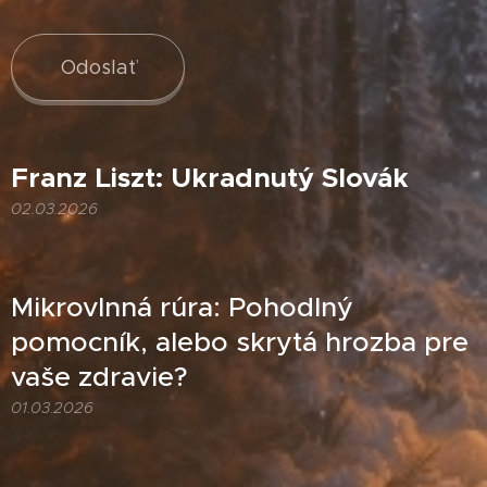
Odoslať
Franz Liszt: Ukradnutý Slovák
02.03.2026
Mikrovlnná rúra: Pohodlný
pomocník, alebo skrytá hrozba pre
vaše zdravie?
01.03.2026