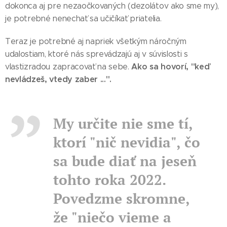
dokonca aj pre nezaočkovaných (dezolátov ako sme my),
je potrebné nenechať sa učičíkať priatelia.
Teraz je potrebné aj napriek všetkým náročným
udalostiam, ktoré nás sprevádzajú aj v súvislosti s
Ako sa hovorí, "keď
vlastizradou zapracovať na sebe.
nevládzeš, vtedy zaber ...".
My určite nie sme tí,
ktorí "nič nevidia", čo
sa bude diať na jeseň
tohto roka 2022.
Povedzme skromne,
že "niečo vieme a