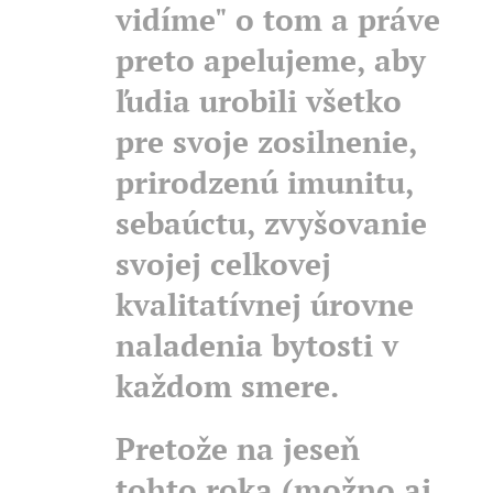
vidíme" o tom a práve
preto apelujeme, aby
ľudia urobili všetko
pre svoje zosilnenie,
prirodzenú imunitu,
sebaúctu, zvyšovanie
svojej celkovej
kvalitatívnej úrovne
naladenia bytosti v
každom smere.
Pretože na jeseň
tohto roka (možno aj