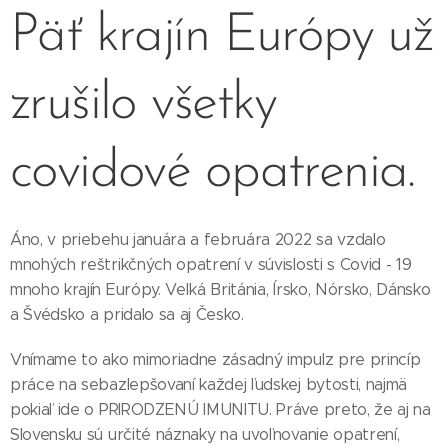
Päť krajín Európy už
zrušilo všetky
covidové opatrenia.
Áno, v priebehu januára a februára 2022 sa vzdalo
mnohých reštrikčných opatrení v súvislosti s Covid - 19
mnoho krajín Európy. Veľká Británia, Írsko, Nórsko, Dánsko
a Švédsko a pridalo sa aj Česko.
Vnímame to ako mimoriadne zásadný impulz pre princíp
práce na sebazlepšovaní každej ľudskej bytosti, najmä
pokiaľ ide o PRIRODZENÚ IMUNITU. Práve preto, že aj na
Slovensku sú určité náznaky na uvoľnovanie opatrení,