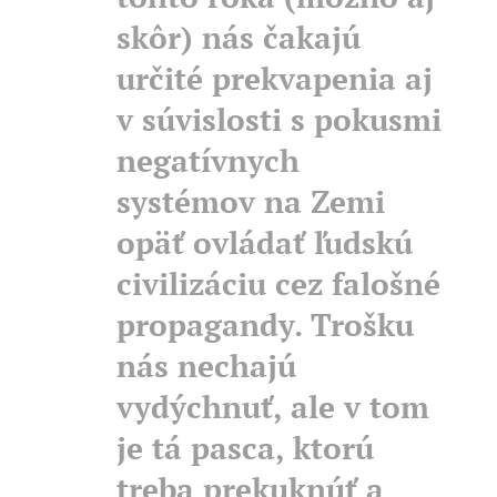
skôr) nás čakajú
určité prekvapenia aj
v súvislosti s pokusmi
negatívnych
systémov na Zemi
opäť ovládať ľudskú
civilizáciu cez falošné
propagandy. Trošku
nás nechajú
vydýchnuť, ale v tom
je tá pasca, ktorú
treba prekuknúť a