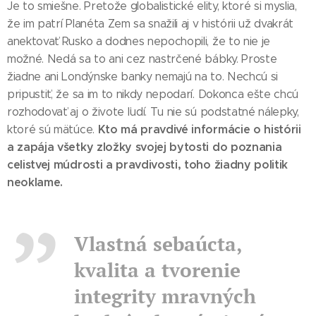
Je to smiešne. Pretože globalistické elity, ktoré si myslia,
že im patrí Planéta Zem sa snažili aj v histórii už dvakrát
anektovať Rusko a dodnes nepochopili, že to nie je
možné. Nedá sa to ani cez nastrčené bábky. Proste
žiadne ani Londýnske banky nemajú na to. Nechcú si
pripustiť, že sa im to nikdy nepodarí. Dokonca ešte chcú
rozhodovať aj o živote ľudí. Tu nie sú podstatné nálepky,
Kto má pravdivé informácie o histórii
ktoré sú mätúce.
a zapája všetky zložky svojej bytosti do poznania
celistvej múdrosti a pravdivosti, toho žiadny politik
neoklame.
Vlastná sebaúcta,
kvalita a tvorenie
integrity mravných