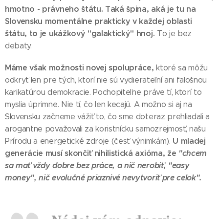
hmotno - právneho štátu. Taká špina, aká je tu na
Slovensku momentálne prakticky v každej oblasti
štátu, to je ukážkový "galaktický" hnoj.
To je bez
debaty.
Máme však možnosti novej spolupráce,
ktoré sa môžu
odkryť len pre tých, ktorí nie sú vydierateľní ani falošnou
karikatúrou demokracie. Pochopiteľne práve tí, ktorí to
myslia úprimne. Nie tí, čo len kecajú. A možno si aj na
Slovensku začneme vážiť to, čo sme doteraz prehliadali a
arogantne považovali za koristnícku samozrejmosť, našu
U mladej
Prírodu a energetické zdroje (česť výnimkám).
generácie musí skončiť nihilistická axióma, že
"chcem
sa mať vždy dobre bez práce, a nič nerobiť, "easy
money", nič evolučné priaznivé nevytvoriť pre celok".