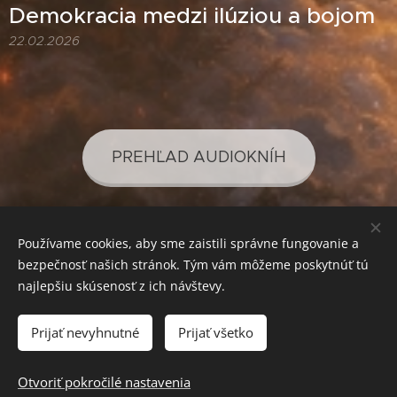
Demokracia medzi ilúziou a bojom
22.02.2026
PREHĽAD AUDIOKNÍH
Používame cookies, aby sme zaistili správne fungovanie a
PREHĽAD PODCASTOV
bezpečnosť našich stránok. Tým vám môžeme poskytnúť tú
najlepšiu skúsenosť z ich návštevy.
Prijať nevyhnutné
Prijať všetko
SVETLO PRE VAŠE POZNANIE
Cookies
Mena
Otvoriť pokročilé nastavenia
EUR €
CZK Kč