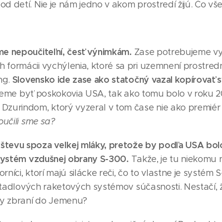
d detí. Nie je nám jedno v akom prostredí žijú. Čo vš
me nepoučiteľní, česť výnimkám.
Zase potrebujeme vyt
 formácii vychýlenia, ktoré sa pri uzemnení prostre
Slovensko ide zase ako statočný vazal kopírovať 
ng.
eme byť poskokovia USA, tak ako tomu bolo v roku 2
Dzurindom, ktorý vyzeral v tom čase nie ako premiér
učili sme sa?
števu spoza veľkej mláky, pretože by podľa USA bo
u systém vzdušnej obrany S-300.
Takže, je tu niekomu 
rníci, ktorí majú silácke reči, čo to vlastne je systém 
lietadlových raketových systémov súčasnosti. Nestačí,
ky zbraní do Jemenu?