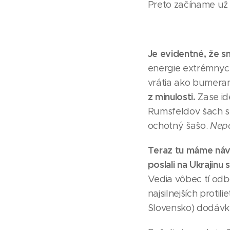
Preto začíname už o
Je evidentné, že s
energie extrémnych
vrátia ako bumera
z minulosti.
Zase id
Rumsfeldov šach s 
ochotný šašo.
Nepo
Teraz tu máme náv
poslali na Ukrajin
Vedia vôbec tí odbo
najsilnejších proti
Slovensko) dodáv