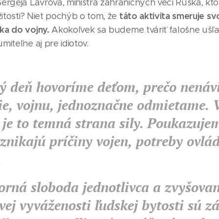
Sergeja Lavrova, ministra zahraničných vecí Ruska, kto
táto aktivita smeruje s
ežitosti? Niet pochýb o tom, že
ka do vojny.
Akokoľvek sa budeme tváriť falošne ušľach
umiteľne aj pre idiotov.
ý deň hovoríme deťom, prečo nenávi
ie, vojnu, jednoznačne odmietame. V
je to temná strana sily. Poukazujem
znikajú príčiny vojen, potreby ovlá
.
orná sloboda jednotlivca a zvyšovan
vej vyváženosti ľudskej bytosti sú 