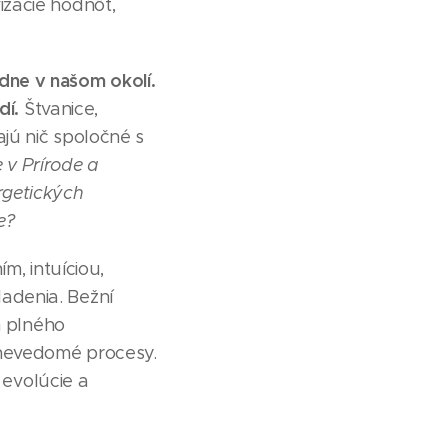
izácie hodnôt,
dne v našom okolí.
dí.
Štvanice,
jú nič spoločné s
 v Prírode a
rgetických
e?
m, intuíciou,
adenia. Bežní
m plného
 nevedomé procesy.
 evolúcie a