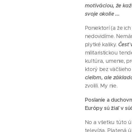
motiváciou, že kaž
svoje okolie ...
Poniektorí (a že ic
nedovidíme. Nemám
Česť 
plytké kaliky.
militaristickou te
kultúra, umenie, pr
ktorý bez väčšieho
cieľom, ale základ
zvolili. My nie.
Poslanie a duchovn
Európy sú žiaľ v sú
No a všetku túto 
televízia. Platená