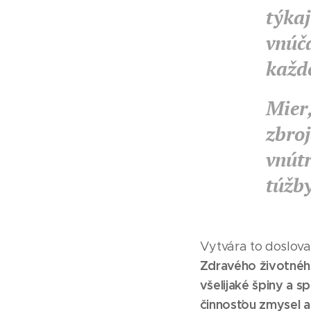
týkaj
vnúča
každé
Mier,
zbroj
vnútr
túžby
Vytvára to doslova 
Zdravého životného
všelijaké špiny a
činnosťou zmysel a 