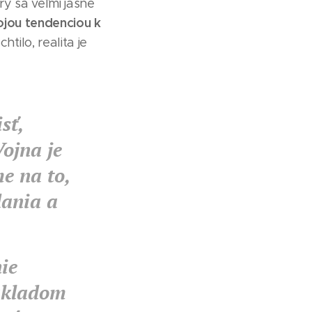
rý sa veľmi jasne
vojou tendenciou k
tilo, realita je
sť,
ojna je
e na to,
dania a
ie
základom