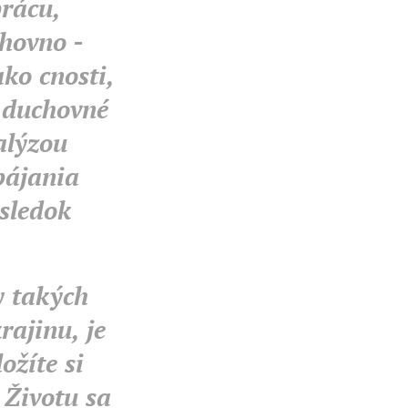
prácu,
chovno -
ko cnosti,
 duchovné
alýzou
pájania
ýsledok
y takých
ajinu, je
ožíte si
 Životu sa