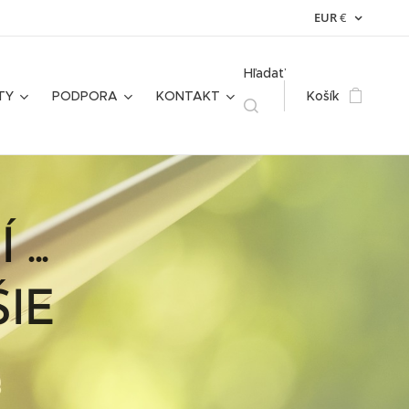
EUR
€
Hľadať
TY
PODPORA
KONTAKT
Košík
..
IE