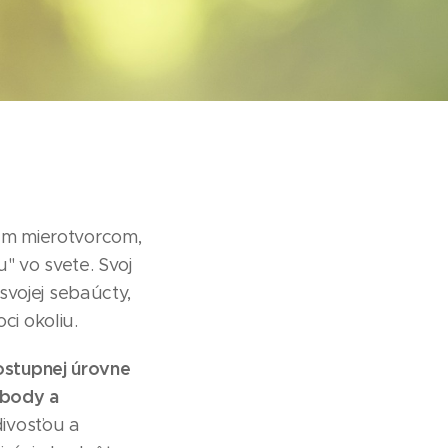
ým mierotvorcom,
" vo svete. Svoj
svojej sebaúcty,
ci okoliu.
zostupnej úrovne
obody a
divosťou a