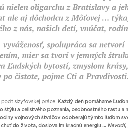
ú nielen oligarchu z Bratislavy a jeh
t ale aj dôchodcu z Môťovej ... týka
ho z nás, našich detí, vnúčat, rodí
 vyváženosť, spolupráca sa netvorí
ením, mier sa tvorí v jemných štru
a Ľudských bytostí, zmyslom krásy,
 po čistote, pojme Cti a Pravdivosti
Každý deň pomáhame Ľuďom a
pocit sizyfovskej práce.
 štýlu a celistvého poznania, osobnostného rastu a n
 spodiny vojnových štváčov odoberajú týmto ľuďom s
chuť do života, doslova im kradnú energiu ...
Nevadí, 