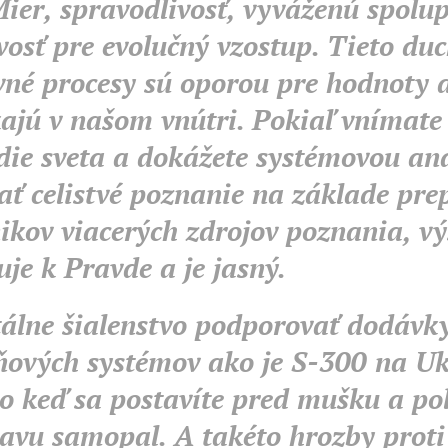
ier, spravodlivosť, vyváženú spolu
vosť pre evolučný vzostup. Tieto du
né procesy sú oporou pre hodnoty a
kajú v našom vnútri. Pokiaľ vnímate
die sveta a dokážete systémovou an
ť celistvé poznanie na základe pre
ikov viacerých zdrojov poznania, v
je k Pravde a je jasný.
tálne šialenstvo podporovať dodávk
ňových systémov ako je S-300 na Ukr
o keď sa postavíte pred mušku a pol
avu samopal. A takéto hrozby proti