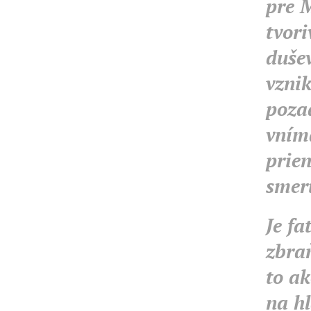
pre M
tvori
dušev
vzni
poza
vníma
prien
smeru
Je fa
zbra
to ak
na hl