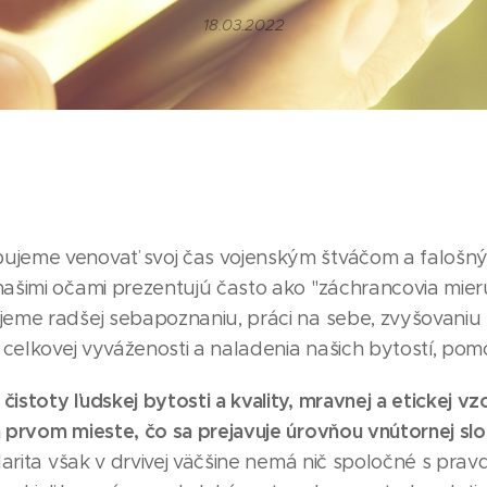
18.03.2022
ujeme venovať svoj čas vojenským štváčom a falošn
našimi očami prezentujú často ako "záchrancovia mieru
jeme radšej sebapoznaniu, práci na sebe, zvyšovaniu 
, celkovej vyváženosti a naladenia našich bytostí, pomo
istoty ľudskej bytosti a kvality, mravnej a etickej v
a prvom mieste, čo sa prejavuje úrovňou vnútornej sl
rita však v drvivej väčšine nemá nič spoločné s prav