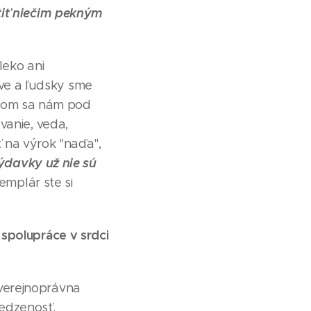
tiť niečim pekným
leko ani
ve a ľudsky sme
ritom sa nám pod
vanie, veda,
ť na výrok "naďa",
výdavky už nie sú
emplár ste si
spolupráce v srdci
verejnoprávna
medzenosť.