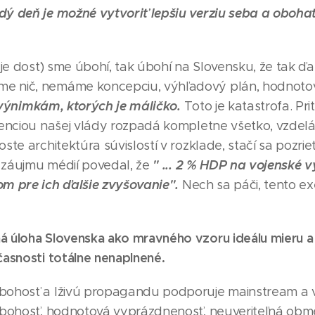
dý deň je možné vytvoriť lepšiu verziu seba a oboha
h je dosť) sme úbohí, tak úbohí na Slovensku, že tak ďa
e nič, nemáme koncepciu, výhľadový plán, hodnoto
výnimkám, ktorých je máličko.
Toto je katastrofa. P
ndenciou našej vlády rozpadá kompletne všetko, vzdelá
oste architektúra súvislostí v rozklade, stačí sa pozrie
" ... 2 % HDP na vojenské 
 záujmu médií povedal, že
om pre ich ďalšie zvyšovanie".
Nech sa páči, tento ex
á úloha Slovenska ako mravného vzoru ideálu mieru a 
časnosti totálne nenaplnené.
úbohosť a lživú propagandu podporuje mainstream a 
 úbohosť, hodnotová vyprázdnenosť, neuveriteľná ob