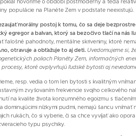
okiaľ hovoríme o období postmoderny a teda relativ
čšiny populácie na Planéte Zem v podstate neexistujú.
aujať morálny postoj k tomu, čo sa deje bezprostre
ký egregor a balvan, ktorý sa bezočivo tlačí na nás ľu
 falošné pahodnoty, mentálne skriveniny, ktoré nema
no, otravuje a obťažuje to aj deti.
Uvedomujeme si, že
ogenetických poliach Planéty Zem, informačných ene
 procesy, ktoré ovplyvňujú ľudské bytosti aj nevedom
eme, resp. vedia o tom len bytosti s kvalitným vnímaní
stavným zvyšovaním frekvencie svojho celkového nal
ipnutí na kvalite života konzumného egoizmu s tlačení
a dominujúcimi nízkymi pudmi, nemajú šancu vnímať
ich rukách, čo si vyberie, či sa chce vyvíjať ako opora
vieracieho typu psychiky.