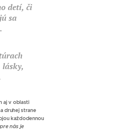
o detí, či
jú sa
n.
ktúrach
 lásky,
.
j v oblasti
a druhej strane
vojou každodennou
pre nás je