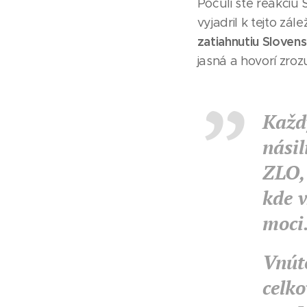
Počuli ste reakciu 
vyjadril k tejto zál
zatiahnutiu Slovens
jasná a hovorí zroz
Každ
násil
ZLO, 
kde v
moci
Vnút
celko