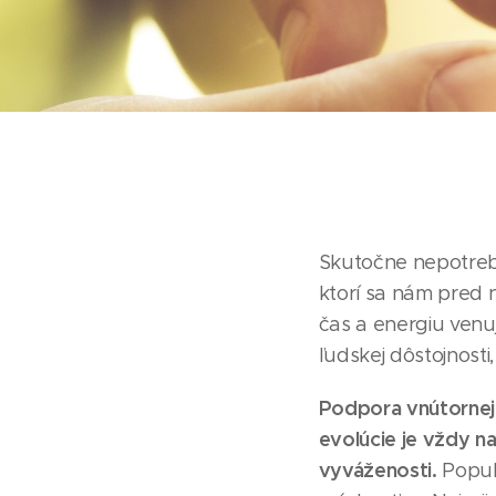
Skutočne nepotreb
ktorí sa nám pred 
čas a energiu venu
ľudskej dôstojnosti
Podpora vnútornej č
evolúcie je vždy n
vyváženosti.
Popula