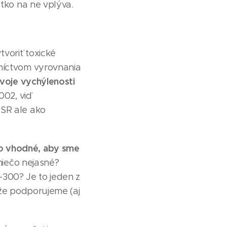
etko na ne vplýva.
voriť toxické
dníctvom vyrovnania
svoje vychýlenosti
002, viď
 SR ale ako
lo vhodné, aby sme
niečo nejasné?
S-300? Je to jeden z
 že podporujeme (aj