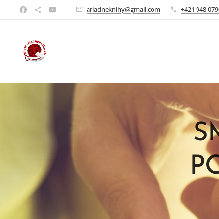
ariadneknihy@gmail.com
+421 948 079
S
P