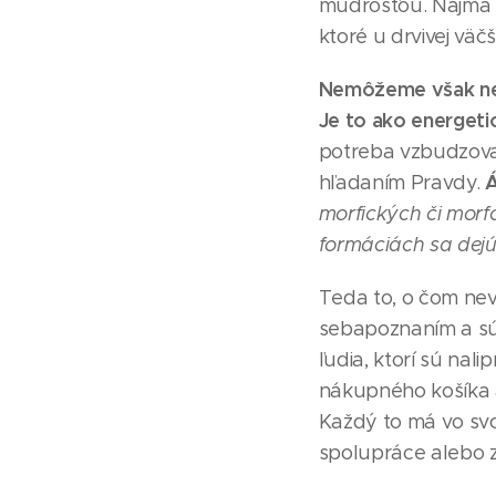
múdrosťou. Najmä p
ktoré u drvivej vä
Nemôžeme však nez
Je to ako energetic
potreba vzbudzovať
Á
hľadaním Pravdy.
morfických či morf
formáciách sa dejú
Teda to, o čom nevi
sebapoznaním a sú
ľudia, ktorí sú nal
nákupného košíka 
Každý to má vo svoj
spolupráce alebo z