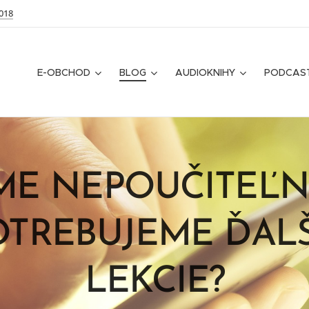
018
E-OBCHOD
BLOG
AUDIOKNIHY
PODCAS
ME NEPOUČITEĽNÍ .
OTREBUJEME ĎALŠ
LEKCIE?