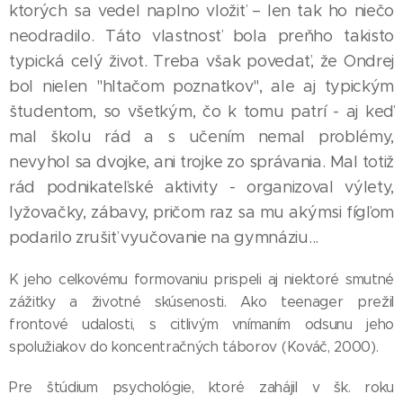
ktorých sa vedel naplno vložiť – len tak ho niečo
neodradilo. Táto vlastnosť bola preňho takisto
typická celý život. Treba však povedať, že Ondrej
bol nielen "hltačom poznatkov", ale aj typickým
študentom, so všetkým, čo k tomu patrí - aj keď
mal školu rád a s učením nemal problémy,
nevyhol sa dvojke, ani trojke zo správania. Mal totiž
rád podnikateľské aktivity - organizoval výlety,
lyžovačky, zábavy, pričom raz sa mu akýmsi fígľom
podarilo zrušiť vyučovanie na gymnáziu...
K jeho celkovému formovaniu prispeli aj niektoré smutné
zážitky a životné skúsenosti. Ako teenager prežil
frontové udalosti, s citlivým vnímaním odsunu jeho
spolužiakov do koncentračných táborov (Kováč, 2000).
Pre štúdium psychológie, ktoré zahájil v šk. roku