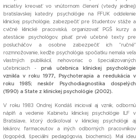
iniciatívy kreovať vo vnútornom členení (vtedy jedinej)
bratislavskej katedry psychológie na FFUK oddelenie
klinickej psychológie, zabezpečiť pre študentov stáže a
cvičné klinické pracoviská, organizovať PGŠ kurzy a
atestácie psychológov, písať prvé učebné texty pre
poslucháčov a osobne zabezpečiť ich "ručné"
rozmnožovanie, keďže psychológia spočiatku nemala veľa
vlastných publikácií, nehovoriac o špecializovaných
prvá učebnica klinickej psychológie
učebniciach -
vznikla v roku 1977, Psychoterapia a reedukácia v
roku 1985; neskôr Psychodiagnostika dospelých
(1990) a State z klinickej psychológie (2002).
V roku 1983 Ondrej Kondáš inicioval aj vznik, odbornú
náplň a vedenie Kabinetu klinickej psychológie ILF v
Bratislave, ktorý doškoľoval v klinickej psychológii aj
lekárov, farmaceutov a iných odborných pracovníkov
(logopédi, špeciálni pedagógovia, biochemici). Mal ideu