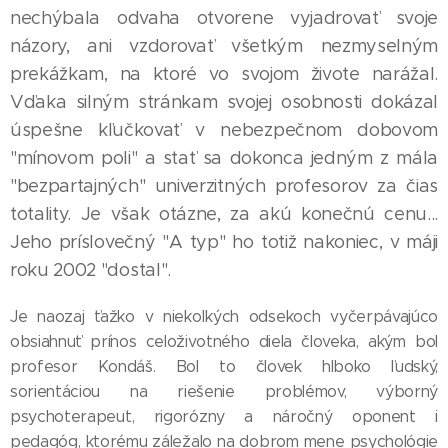
nechýbala odvaha otvorene vyjadrovať svoje
názory, ani vzdorovať všetkým nezmyselným
prekážkam, na ktoré vo svojom živote narážal.
Vďaka silným stránkam svojej osobnosti dokázal
úspešne kľučkovať v nebezpečnom dobovom
"mínovom poli" a stať sa dokonca jedným z mála
"bezpartajných" univerzitných profesorov za čias
totality. Je však otázne, za akú konečnú cenu...
Jeho príslovečný "A typ" ho totiž nakoniec, v máji
roku 2002 "dostal".
Je naozaj ťažko v niekoľkých odsekoch vyčerpávajúco
obsiahnuť prínos celoživotného diela človeka, akým bol
profesor Kondáš. Bol to človek hlboko ľudský,
sorientáciou na riešenie problémov, výborný
psychoterapeut, rigorózny a náročný oponent i
pedagóg, ktorému záležalo na dobrom mene psychológie