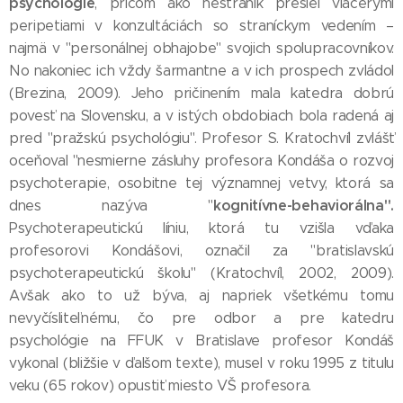
psychológie
, pričom ako nestraník prešiel viacerými
peripetiami v konzultáciách so straníckym vedením –
najmä v "personálnej obhajobe" svojich spolupracovníkov.
No nakoniec ich vždy šarmantne a v ich prospech zvládol
(Brezina, 2009). Jeho pričinením mala katedra dobrú
povesť na Slovensku, a v istých obdobiach bola radená aj
pred "pražskú psychológiu". Profesor S. Kratochvíl zvlášť
oceňoval "nesmierne zásluhy profesora Kondáša o rozvoj
psychoterapie, osobitne tej významnej vetvy, ktorá sa
kognitívne-behaviorálna".
dnes nazýva "
Psychoterapeutickú líniu, ktorá tu vzišla vďaka
profesorovi Kondášovi, označil za "bratislavskú
psychoterapeutickú školu" (Kratochvíl, 2002, 2009).
Avšak ako to už býva, aj napriek všetkému tomu
nevyčísliteľnému, čo pre odbor a pre katedru
psychológie na FFUK v Bratislave profesor Kondáš
vykonal (bližšie v ďalšom texte), musel v roku 1995 z titulu
veku (65 rokov) opustiť miesto VŠ profesora.