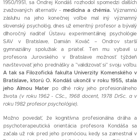
1950/1951, sa Ondrej Kondáš rozhodol spomedzi ďalších
medicína a chémia.
zvažovaných alternatív -
Významnú
zásluhu na jeho konečnej voľbe mal iný významný
slovenský psychológ, dnes už emeritný profesor a bývalý
dlhoročný riaditeľ Ústavu experimentálnej psychológie
SAV v Bratislave, Damián Kováč – Ondrov starší
gymnaziálny spolužiak a priateľ. Ten mu vybavil u
profesora Jurovského v Bratislave možnosť týždeň
navštevovať jeho prednášky a "validizovať si" svoju voľbu.
A tak sa Filozofická fakulta Univerzity Komenského v
Bratislave, ktorú O. Kondáš ukončil v roku 1955, stala
jeho Almou Mater
po dlhé roky jeho profesionálneho
života
(v roku 1962 - CSc., 1968 docent, 1978 DrSc. a v
roku 1982 profesor psychológie).
Možno povedať, že kognitívna profesionálna dráha a
psychoterapeutická orientácia profesora Kondáša sa
začala už rok pred jeho promóciou, kedy sa zamestnal v