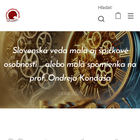
Hľadať
Slovenská veda mala aj špičkové
osobnosti ... alebo malá spomienka na
prof. Ondreja Kondáša
05.08.2025