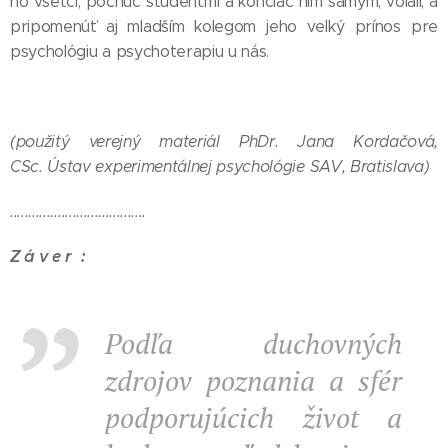
ho všetci, počnúc študentmi a končiac ním samým, volali, a
pripomenúť aj mladším kolegom jeho veľký prínos pre
psychológiu a psychoterapiu u nás.
(použitý verejný materiál PhDr. Jana Kordačová,
CSc. Ústav experimentálnej psychológie SAV, Bratislava)
.....................................
Z á v e r :
Podľa duchovných
zdrojov poznania a sfér
podporujúcich život a