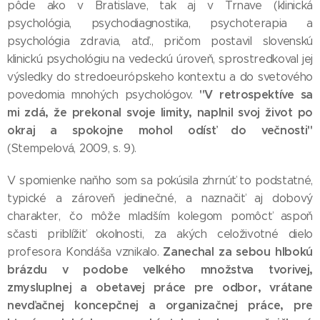
pôde ako v Bratislave, tak aj v Trnave (klinická
psychológia, psychodiagnostika, psychoterapia a
psychológia zdravia, atď., pričom postavil slovenskú
klinickú psychológiu na vedeckú úroveň, sprostredkoval jej
výsledky do stredoeurópskeho kontextu a do svetového
"V retrospektíve sa
povedomia mnohých psychológov.
mi zdá, že prekonal svoje limity, naplnil svoj život po
okraj a spokojne mohol odísť do večnosti"
(Stempelová, 2009, s. 9).
V spomienke naňho som sa pokúsila zhrnúť to podstatné,
typické a zároveň jedinečné, a naznačiť aj dobový
charakter, čo môže mladším kolegom pomôcť aspoň
sčasti priblížiť okolnosti, za akých celoživotné dielo
Zanechal za sebou hlbokú
profesora Kondáša vznikalo.
brázdu v podobe veľkého množstva tvorivej,
zmysluplnej a obetavej práce pre odbor, vrátane
nevďačnej koncepčnej a organizačnej práce, pre