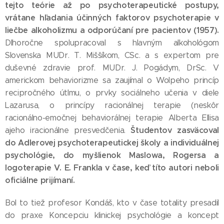
tejto teórie až po psychoterapeutické postupy,
vrátane hľadania účinných faktorov psychoterapie v
liečbe alkoholizmu a odporúčaní pre pacientov (1957).
Dlhoročne spolupracoval s hlavným alkohológom
Slovenska MUDr. T. Miššíkom, CSc. a s expertom pre
duševné zdravie prof. MUDr. J. Pogádym, DrSc. V
americkom behaviorizme sa zaujímal o Wolpeho princíp
recipročného útlmu, o prvky sociálneho učenia v diele
Lazarusa, o princípy racionálnej terapie (neskôr
racionálno-emočnej behaviorálnej terapie Alberta Ellisa
Študentov zasväcoval
ajeho iracionálne presvedčenia.
do Adlerovej psychoterapeutickej školy a individuálnej
psychológie, do myšlienok Maslowa, Rogersa a
logoterapie V. E. Frankla v čase, keď títo autori neboli
oficiálne prijímaní.
Bol to tiež profesor Kondáš, kto v čase totality presadil
do praxe Koncepciu klinickej psychológie a koncept