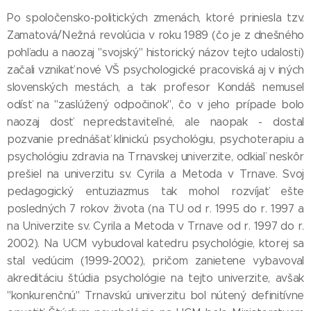
Po spoločensko-politických zmenách, ktoré priniesla tzv.
Zamatová/Nežná revolúcia v roku 1989 (čo je z dnešného
pohľadu a naozaj "svojský" historický názov tejto udalosti)
začali vznikať nové VŠ psychologické pracoviská aj v iných
slovenských mestách, a tak profesor Kondáš nemusel
odísť na "zaslúžený odpočinok", čo v jeho prípade bolo
naozaj dosť nepredstaviteľné, ale naopak - dostal
pozvanie prednášať klinickú psychológiu, psychoterapiu a
psychológiu zdravia na Trnavskej univerzite, odkiaľ neskôr
prešiel na univerzitu sv. Cyrila a Metoda v Trnave. Svoj
pedagogický entuziazmus tak mohol rozvíjať ešte
posledných 7 rokov života (na TU od r. 1995 do r. 1997 a
na Univerzite sv. Cyrila a Metoda v Trnave od r. 1997 do r.
2002). Na UCM vybudoval katedru psychológie, ktorej sa
stal vedúcim (1999-2002), pričom zanietene vybavoval
akreditáciu štúdia psychológie na tejto univerzite, avšak
"konkurenčnú" Trnavskú univerzitu bol nútený definitívne