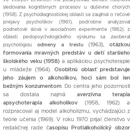
sledovania kognitívnych procesov u duševne chorých
(1958). Z psychodiagnostickej oblasti sa zaujímal o rečové
prejavy psychotikov (1961), podrobne analyzoval
podnetové slová v asociačnom experimente (1962); z
oblasti pedopsychologického výskumu sa zaoberal
otázkou
(1963),
odmeny a trestu
psychológiou
formovania mravných predstáv u detí staršieho
školského veku (1958)
a aplikáciou psychoterapie
Osobitnú oblasť predstavuje
u mládeže (1964).
jeho záujem o alkoholikov, hoci sám bol len
bežným konzumentom
. Do centra jeho pozornosti
averzívna terapia
sa dostala najmä
apsychoterapia alkoholikov
(1958, 1962) a
rozpracoval aj model alkoholizmu, vychádzajúci z
teórie učenia (1969). V roku 1970 prijal členstvo v
asopisu Protialkoholický obzor
redakčnej rade č