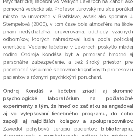
Psychiatrickej liečebni vo Veľkých Levároch na Záhorí ako
pomocná vedecká sila. Profesor Jurovský mu síce ponúkal
miesto na univerzite v Bratislave, avšak ako spomína J.
Stempelová (2009), v tom čase bola atmosféra na škole
priam nedýchateľná: preverovania, odchody vzácnych
odborníkov, ktorých nahradzovali ľudia podľa politickej
orientácie. Vedenie liečebne v Levároch poskytlo mladej
rodine Ondreja Kondáša byt a primerané hmotné aj
personálne zabezpečenie, a tiež široký priestor pre
počiatočné výskumné sledovanie kognitívnych procesov u
pacientov s rôznymi psychickými poruchami.
Ondrej Kondáš v liečebni zriadil aj skromné
psychologické laboratórium na počiatočné
experimenty s tým, že hneď od začiatku sa angažoval
aj vo vylepšovaní liečebného programu, do čoho
zapojil aj najbližších kolegov a spolupracovníkov.
biblioterapiu,
Zaviedol pohybovú terapiu pacientov,