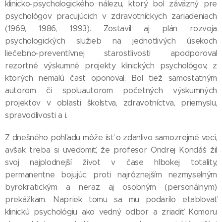
klinicko-psychologického nálezu, ktorý bol záväzný pre
psychológov pracujúcich v zdravotníckych zariadeniach
(1969, 1986, 1993). Zostavil aj plán rozvoja
psychologických služieb na jednotlivých úsekoch
liečebno-preventívnej starostlivosti apodporoval
rezortné výskumné projekty klinických psychológov, z
ktorých nemalú časť oponoval. Bol tiež samostatným
autorom či spoluautorom početných výskumných
projektov v oblasti školstva, zdravotníctva, priemyslu,
spravodlivosti a i.
Z dnešného pohľadu môže ísť o zdanlivo samozrejmé veci,
avšak treba si uvedomiť, že profesor Ondrej Kondáš žil
svoj najplodnejší život v čase hlbokej totality,
permanentne bojujúc proti najrôznejším nezmyselným
byrokratickým a neraz aj osobným (personálnym)
prekážkam. Napriek tomu sa mu podarilo etablovať
klinickú psychológiu ako vedný odbor a zriadiť Komoru