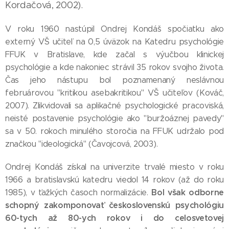
Kordačová, 2002).
V roku 1960 nastúpil Ondrej Kondáš spočiatku ako
externý VŠ učiteľ na 0,5 úväzok na Katedru psychológie
FFUK v Bratislave, kde začal s výučbou klinickej
psychológie a kde nakoniec strávil 35 rokov svojho života.
Čas jeho nástupu bol poznamenaný neslávnou
februárovou "kritikou asebakritikou" VŠ učiteľov (Kováč,
2007). Zlikvidovali sa aplikačné psychologické pracoviská,
neisté postavenie psychológie ako "buržoáznej pavedy"
sa v 50. rokoch minulého storočia na FFUK udržalo pod
značkou "ideologická" (Čavojcová, 2003).
Ondrej Kondáš získal na univerzite trvalé miesto v roku
1966 a bratislavskú katedru viedol 14 rokov (až do roku
Bol však odborne
1985), v ťažkých časoch normalizácie.
schopný zakomponovať československú psychológiu
60-tych až 80-ych rokov i do celosvetovej