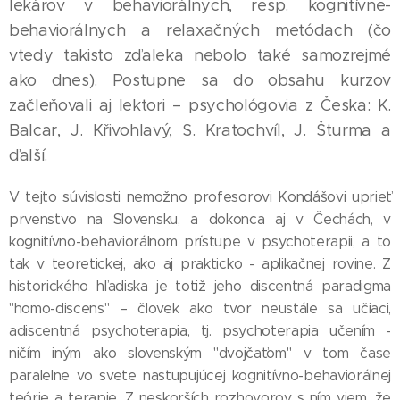
lekárov v behaviorálnych, resp. kognitívne-
behaviorálnych a relaxačných metódach (čo
vtedy takisto zďaleka nebolo také samozrejmé
ako dnes). Postupne sa do obsahu kurzov
začleňovali aj lektori – psychológovia z Česka: K.
Balcar, J. Křivohlavý, S. Kratochvíl, J. Šturma a
ďalší.
V tejto súvislosti nemožno profesorovi Kondášovi uprieť
prvenstvo na Slovensku, a dokonca aj v Čechách, v
kognitívno-behaviorálnom prístupe v psychoterapii, a to
tak v teoretickej, ako aj prakticko - aplikačnej rovine. Z
historického hľadiska je totiž jeho discentná paradigma
"homo-discens" – človek ako tvor neustále sa učiaci,
adiscentná psychoterapia, tj. psychoterapia učením -
ničím iným ako slovenským "dvojčaťom" v tom čase
paralelne vo svete nastupujúcej kognitívno-behaviorálnej
teórie a terapie. Z neskorších rozhovorov s ním viem, že