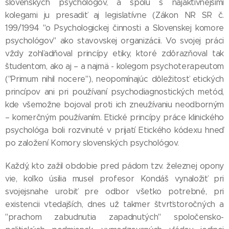
slovenských psychológov, a spolu s najaktívnejšími
kolegami ju presadiť aj legislatívne (Zákon NR SR č.
199/1994 "o Psychologickej činnosti a Slovenskej komore
psychológov" ako stavovskej organizácii. Vo svojej práci
vždy zohľadňoval princípy etiky, ktoré zdôrazňoval tak
študentom, ako aj – a najmä - kolegom psychoterapeutom
("Primum nihil nocere"), neopomínajúc dôležitosť etických
princípov ani pri používaní psychodiagnostických metód,
kde všemožne bojoval proti ich zneužívaniu neodborným
– komerčným používaním. Etické princípy práce klinického
psychológa boli rozvinuté v prijatí Etického kódexu hneď
po založení Komory slovenských psychológov.
Každý, kto zažil obdobie pred pádom tzv. železnej opony
vie, koľko úsilia musel profesor Kondáš vynaložiť pri
svojejsnahe urobiť pre odbor všetko potrebné, pri
existencii vtedajších, dnes už takmer štvrťstoročných a
"prachom zabudnutia zapadnutých" spoločensko-