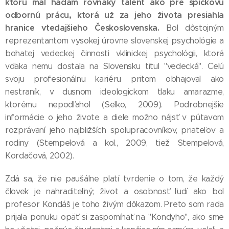
ktorú mal hádam rovnaký talent ako pre špičkovú
odbornú prácu, ktorá už za jeho života presiahla
hranice vtedajšieho Československa.
Bol dôstojným
reprezentantom vysokej úrovne slovenskej psychológie a
bohatej vedeckej činnosti vklinickej psychológii, ktorá
vďaka nemu dostala na Slovensku titul "vedecká". Celú
svoju profesionálnu kariéru pritom obhajoval ako
nestraník, v dusnom ideologickom tlaku amarazme,
ktorému nepodľahol (Selko, 2009). Podrobnejšie
informácie o jeho živote a diele možno nájsť v pútavom
rozprávaní jeho najbližších spolupracovníkov, priateľov a
rodiny (Stempelová a kol., 2009, tiež Stempelová,
Kordačová, 2002).
Zdá sa, že nie paušálne platí tvrdenie o tom, že každý
človek je nahraditeľný; život a osobnosť ľudí ako bol
profesor Kondáš je toho živým dôkazom. Preto som rada
prijala ponuku opäť si zaspomínať na "Kondyho", ako sme