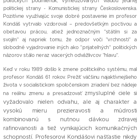
politických podmienok, vymedzovaných vládou jedinej
politickej strany - Komunistickej strany Československa.
Pozitívne využívajúc svoje dobré postavenie im profesor
Kondáš vytrvalo vzdoroval – predovšetkým poctivou a
obetavou prácou, atiež jednoznačným "státím si za
svojím" aj napriek tomu, že odpor voči "vrchnosti" a
slobodné vyjadrovanie iných ako "prijateľných" politických
názorov stálo neraz viacerých odvážlivcov "hlavu".
Keď v roku 1989 došlo k zmene politického systému, mal
profesor Kondáš 61 rokov. Prežiť väčšinu najaktívnejšieho
života v socialistickom spoločenskom zriadení bez nádeje
zmysluplné ciele si
na reálnu zmenu a presadzovať
vyžadovalo nielen odvahu, ale aj charakter a
vysokú mieru prezieravosti a múdrosti
kombinovanú s nutnou dávkou zdravej
rafinovanosti a tiež vynikajúcich komunikačných
schopností. Profesorovi Kondášovi našťastie nikdy