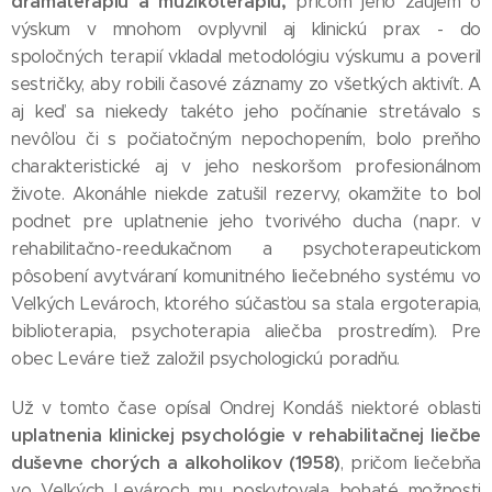
dramaterapiu a muzikoterapiu,
pričom jeho záujem o
výskum v mnohom ovplyvnil aj klinickú prax - do
spoločných terapií vkladal metodológiu výskumu a poveril
sestričky, aby robili časové záznamy zo všetkých aktivít. A
aj keď sa niekedy takéto jeho počínanie stretávalo s
nevôľou či s počiatočným nepochopením, bolo preňho
charakteristické aj v jeho neskoršom profesionálnom
živote. Akonáhle niekde zatušil rezervy, okamžite to bol
podnet pre uplatnenie jeho tvorivého ducha (napr. v
rehabilitačno-reedukačnom a psychoterapeutickom
pôsobení avytváraní komunitného liečebného systému vo
Veľkých Levároch, ktorého súčasťou sa stala ergoterapia,
biblioterapia, psychoterapia aliečba prostredím). Pre
obec Leváre tiež založil psychologickú poradňu.
Už v tomto čase opísal Ondrej Kondáš niektoré oblasti
uplatnenia klinickej psychológie v rehabilitačnej liečbe
duševne chorých a alkoholikov (1958)
, pričom liečebňa
vo Veľkých Levároch mu poskytovala bohaté možnosti