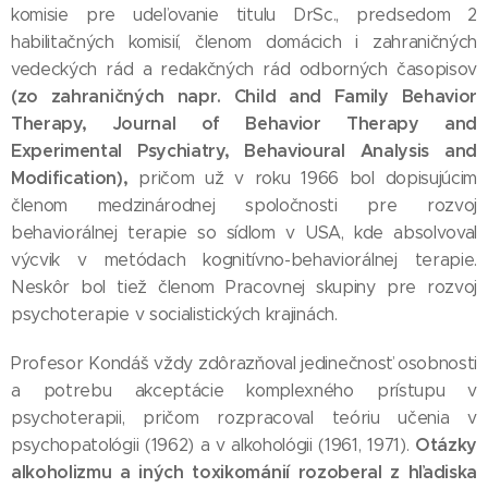
komisie pre udeľovanie titulu DrSc., predsedom 2
habilitačných komisií, členom domácich i zahraničných
vedeckých rád a redakčných rád odborných časopisov
(zo zahraničných napr. Child and Family Behavior
Therapy, Journal of Behavior Therapy and
Experimental Psychiatry, Behavioural Analysis and
Modification),
pričom už v roku 1966 bol dopisujúcim
členom medzinárodnej spoločnosti pre rozvoj
behaviorálnej terapie so sídlom v USA, kde absolvoval
výcvik v metódach kognitívno-behaviorálnej terapie.
Neskôr bol tiež členom Pracovnej skupiny pre rozvoj
psychoterapie v socialistických krajinách.
Profesor Kondáš vždy zdôrazňoval jedinečnosť osobnosti
a potrebu akceptácie komplexného prístupu v
psychoterapii, pričom rozpracoval teóriu učenia v
Otázky
psychopatológii (1962) a v alkohológii (1961, 1971).
alkoholizmu a iných toxikománií rozoberal z hľadiska