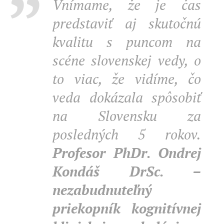
Vnímame, že je čas
predstaviť aj skutočnú
kvalitu s puncom na
scéne slovenskej vedy, o
to viac, že vidíme, čo
veda dokázala spôsobiť
na Slovensku za
posledných 5 rokov.
Profesor PhDr. Ondrej
Kondáš DrSc. –
nezabudnuteľný
priekopník kognitívnej