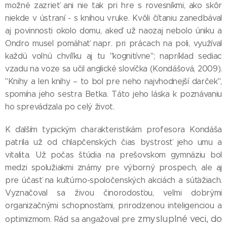
možné zazrieť ani nie tak pri hre s rovesníkmi, ako skôr
niekde v ústraní - s knihou vruke. Kvôli čítaniu zanedbával
aj povinnosti okolo domu, akeď už naozaj nebolo úniku a
Ondro musel pomáhať napr. pri prácach na poli, využíval
každú voľnú chvíľku aj tu "kognitívne"; napríklad sediac
vzadu na voze sa učil anglické slovíčka (Kondášová, 2009).
"Knihy a len knihy – to bol pre neho najvhodnejší darček",
spomína jeho sestra Betka. Táto jeho láska k poznávaniu
ho sprevádzala po celý život.
K ďalším typickým charakteristikám profesora Kondáša
patrila už od chlapčenských čias bystrosť jeho umu a
vitalita. Už počas štúdia na prešovskom gymnáziu bol
medzi spolužiakmi známy pre výborný prospech, ale aj
pre účasť na kultúrno-spoločenských akciách a súťažiach.
Vyznačoval sa živou činorodosťou, veľmi dobrými
organizačnými schopnosťami, prirodzenou inteligenciou a
zmysluplné veci, do
optimizmom. Rád sa angažoval pre