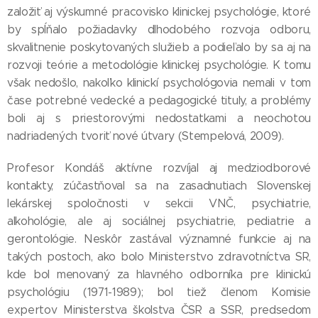
založiť aj výskumné pracovisko klinickej psychológie, ktoré
by spĺňalo požiadavky dlhodobého rozvoja odboru,
skvalitnenie poskytovaných služieb a podieľalo by sa aj na
rozvoji teórie a metodológie klinickej psychológie. K tomu
však nedošlo, nakoľko klinickí psychológovia nemali v tom
čase potrebné vedecké a pedagogické tituly, a problémy
boli aj s priestorovými nedostatkami a neochotou
nadriadených tvoriť nové útvary (Stempelová, 2009).
Profesor Kondáš aktívne rozvíjal aj medziodborové
kontakty, zúčastňoval sa na zasadnutiach Slovenskej
lekárskej spoločnosti v sekcii VNČ, psychiatrie,
alkohológie, ale aj sociálnej psychiatrie, pediatrie a
gerontológie. Neskôr zastával významné funkcie aj na
takých postoch, ako bolo Ministerstvo zdravotníctva SR,
kde bol menovaný za hlavného odborníka pre klinickú
psychológiu (1971-1989); bol tiež členom Komisie
expertov Ministerstva školstva ČSR a SSR, predsedom