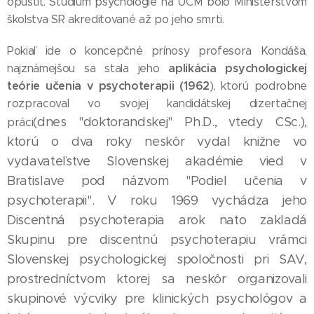
opustiť. Štúdium psychológie na UCM bolo Ministerstvom
školstva SR akreditované až po jeho smrti.
Pokiaľ ide o koncepčné prínosy profesora Kondáša,
aplikácia psychologickej
najznámejšou sa stala jeho
teórie učenia v psychoterapii (1962
), ktorú podrobne
rozpracoval vo svojej kandidátskej dizertačnej
(dnes "doktorandskej" Ph.D., vtedy CSc.),
práci
ktorú o dva roky neskôr vydal knižne vo
vydavateľstve Slovenskej akadémie vied v
Bratislave pod názvom "Podiel učenia v
psychoterapii". V roku 1969 vychádza jeho
Discentná psychoterapia arok nato zakladá
Skupinu pre discentnú psychoterapiu vrámci
Slovenskej psychologickej spoločnosti pri SAV,
prostredníctvom ktorej sa neskôr organizovali
skupinové výcviky pre klinických psychológov a