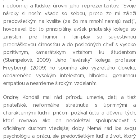
i odbornej a ľudskej úrovni jeho reprezentantov. "Svoje
nároky si nosím všade so sebou, preto že mi záleží
predovšetkým na kvalite (za čo ma mnohí nemajú radi)",
hovorieval. Bol to principiálny, avšak priateľský kolega so
zmyslom pre humor i fair-play, so sugestívnou
prednáškovou činnosťou a do posledných chvíľ s vysoko
pozitívnym, kamarátskym vzťahom ku študentom
(Stempelová, 2009). Jeho "levársky" kolega, profesor
Freybergh (2009) ho spomína ako vyzretého človeka,
obdareného vysokým intelektom, hlbokou, genuínnou
empatiou a nesmierne širokým vzdelaním.
Ondrej Kondáš mal rád prírodu, umenie, deti, a tiež
priateľské, neformálne stretnutia s úprimnými a
charakternými ľuďmi, pričom požíval úctu a dôveru tých,
ktorí rovnako ako on nedokázali spolupracovať s
oficiálnym duchom vtedajšej doby. Nemal rád iba svoju
psychológiu a prácu, ale predovšetkým ľudí a život, ktorý