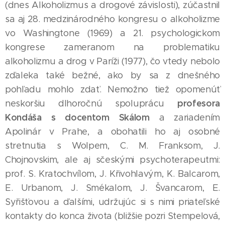
(dnes Alkoholizmus a drogové závislosti), zúčastnil
sa aj 28. medzinárodného kongresu o alkoholizme
vo Washingtone (1969) a 21. psychologickom
kongrese zameranom na problematiku
alkoholizmu a drog v Paríži (1977), čo vtedy nebolo
zďaleka také bežné, ako by sa z dnešného
pohľadu mohlo zdať. Nemožno tiež opomenúť
profesora
neskoršiu dlhoročnú spoluprácu
Kondáša s docentom Skálom
a zariadením
Apolinár v Prahe, a obohatili ho aj osobné
stretnutia s Wolpem, C. M. Franksom, J.
Chojnovskim, ale aj sčeskými psychoterapeutmi:
prof. S. Kratochvílom, J. Křivohlavým, K. Balcarom,
E. Urbanom, J. Smékalom, J. Švancarom, E.
Syřišťovou a ďalšími, udržujúc si s nimi priateľské
kontakty do konca života (bližšie pozri Stempelová,