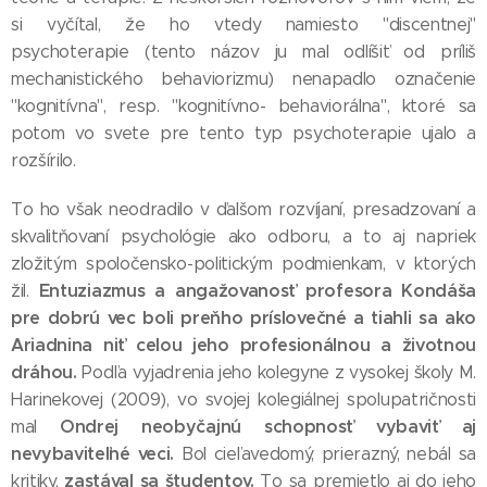
si vyčítal, že ho vtedy namiesto "discentnej"
psychoterapie (tento názov ju mal odlíšiť od príliš
mechanistického behaviorizmu) nenapadlo označenie
"kognitívna", resp. "kognitívno- behaviorálna", ktoré sa
potom vo svete pre tento typ psychoterapie ujalo a
rozšírilo.
To ho však neodradilo v ďalšom rozvíjaní, presadzovaní a
skvalitňovaní psychológie ako odboru, a to aj napriek
zložitým spoločensko-politickým podmienkam, v ktorých
Entuziazmus a angažovanosť profesora Kondáša
žil.
pre dobrú vec boli preňho príslovečné a tiahli sa ako
Ariadnina niť celou jeho profesionálnou a životnou
dráhou.
Podľa vyjadrenia jeho kolegyne z vysokej školy M.
Harinekovej (2009), vo svojej kolegiálnej spolupatričnosti
Ondrej neobyčajnú schopnosť vybaviť aj
mal
nevybaviteľné veci.
Bol cieľavedomý, prierazný, nebál sa
zastával sa študentov.
kritiky,
To sa premietlo aj do jeho