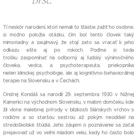
DrSc.
Tí neskôr narodení, ktorí nemali to šťastie zažiť ho osobne,
si možno položia otázku, čím bol tento človek taký
mimoriadny a zaujímavý, že stojí zato sa vracať k jeho
odkazu ešte aj po rokoch. Poďme si teda
trošku zaspomínať na odborný aj ľudský výnimočného
človeka, vedca, a psychoterapeuta, priekopníka
nielen klinickej psychológie, ale aj kognitívno-behaviorálnej
terapie na Slovensku a v Čechách.
Ondrej Kondáš sa narodil 29. septembra 1930 v Nižnej
Kamenici na východnom Slovensku, v malom domčeku, kde
žil vlone malebnej prírody v blízkosti Slánskych vrchov s
rodičmi a so staršou sestrou až pokým neodišiel na
stredoškolské štúdiá. Jeho záujem o poznávanie sa začal
prejavovať už vo veľmi mladom veku, kedy ho často bolo