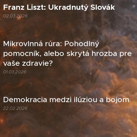
Franz Liszt: Ukradnutý Slovák
02.03.2026
Mikrovlnná rúra: Pohodlný
pomocník, alebo skrytá hrozba pre
vaše zdravie?
01.03.2026
Demokracia medzi ilúziou a bojom
22.02.2026