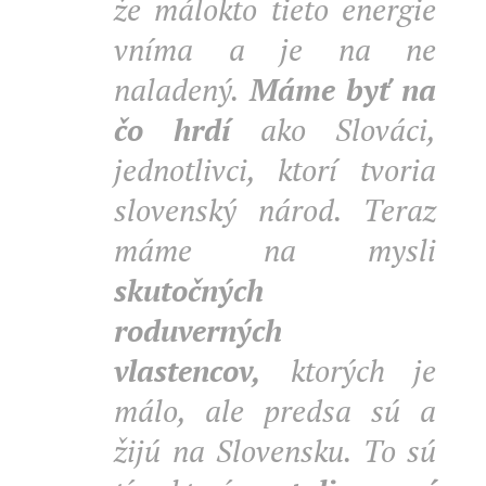
že málokto tieto energie
vníma a je na ne
naladený.
Máme byť na
čo hrdí
ako
Slováci,
jednotlivci, ktorí tvoria
slovenský národ. Teraz
máme na mysli
skutočných
roduverných
vlastencov,
ktorých je
málo, ale predsa sú a
žijú na
Slovensku. To sú