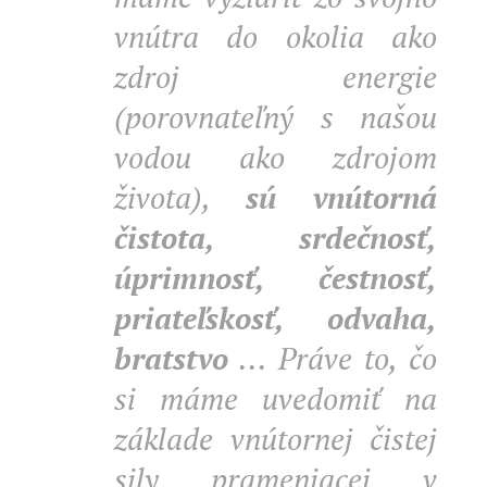
vnútra do okolia ako
zdroj energie
(porovnateľný s našou
vodou ako zdrojom
života),
sú vnútorná
č
istota, srdečnosť,
úprimnosť, čestnosť,
priateľskosť, odvaha,
bratstvo
... Práve to, čo
si máme uvedomiť na
základe vnútornej čistej
sily prameniacej v