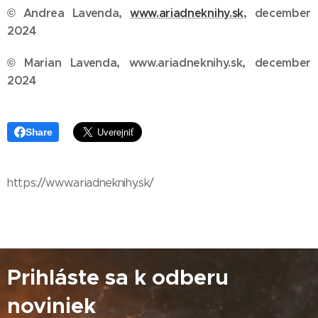
© Andrea Lavenda,
www.ariadneknihy.sk
, decem
ber
2024
© Marian Lavenda, www.ariadneknihy.sk, december
2024
Share
https://www.ariadneknihy.sk/
Prihláste sa k odberu
noviniek