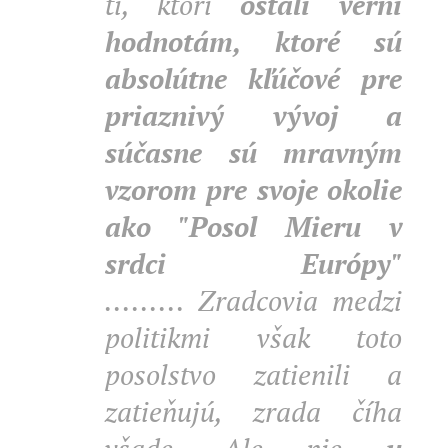
tí, ktorí
ostali verní
hodnotám,
ktoré sú
absolútne kľúčové pre
priaznivý vývoj a
súčasne sú mravným
vzorom pre svoje okolie
ako "Posol Mieru v
srdci Európy"
......... Zradcovia medzi
politikmi však toto
posolstvo zatienili a
zatieňujú, zrada číha