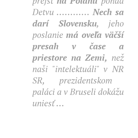
prejsť
na Poľanu
ponad
Detvu ............
Nech sa
darí Slovensku
, jeho
poslanie
má oveľa väčší
presah v čase a
priestore na Zemi,
než
naši "intelektuáli" v NR
SR,
prezidentskom
paláci a v Bruseli dokážu
uniesť ...