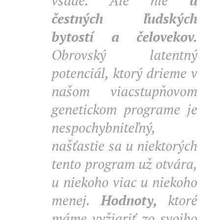
všade. Ale nie
u
čestných ľudských
bytostí a čelovekov.
Obrovský latentný
potenciál, ktorý drieme v
našom viacstupňovom
genetickom programe je
nespochybniteľný,
našťastie sa u niektorých
tento program už otvára,
u niekoho viac u niekoho
menej.
Hodnoty,
ktoré
máme vyžiariť zo svojho