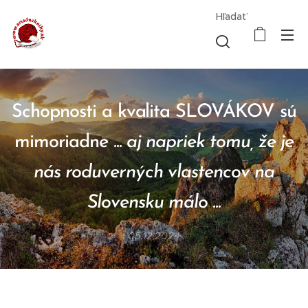
Hľadať
Schopnosti a kvalita SLOVÁKOV sú
mimoriadne
... aj napriek tomu, že je
nás roduverných vlastencov na
Slovensku málo ...
05.12.2024