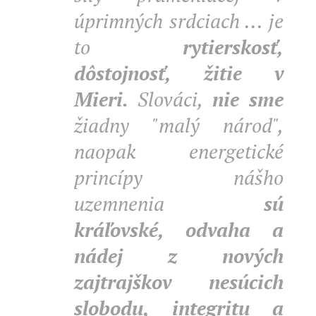
úprimných srdciach ... je
to
rytierskosť,
dôstojnosť, žitie v
Mieri.
Slováci,
nie sme
žiadny "malý národ",
naopak energetické
princípy nášho
uzemnenia
sú
kráľovské, odvaha a
nádej z nových
zajtrajškov nesúcich
slobodu, integritu a