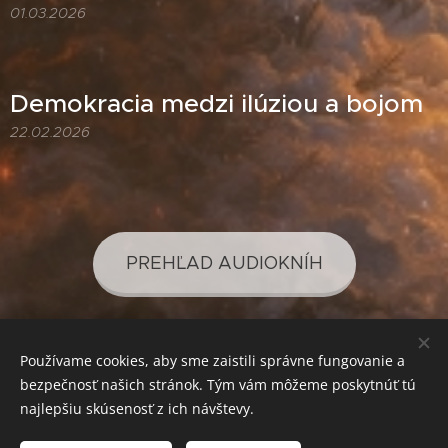
01.03.2026
Demokracia medzi ilúziou a bojom
22.02.2026
PREHĽAD AUDIOKNÍH
Používame cookies, aby sme zaistili správne fungovanie a
PREHĽAD PODCASTOV
bezpečnosť našich stránok. Tým vám môžeme poskytnúť tú
najlepšiu skúsenosť z ich návštevy.