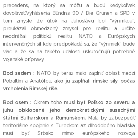
precedens, na ktorý sa môžu a budú kedykoľvek
dovolávať.Vyhlásenia Bündnis 90 / Die Grünen a SPD v
tom zmysle, že útok na Juhosláviu bol "výnimkou",
preukázali obmedzený zmysel pre realitu a určite
neodrážali politickú realitu NATO a Európskych
intervenčných síl, kde predpokladá sa, že "výnimiek" bude
viac a že sa na takéto udalosti uskutočňujú potrebné
vojenské prípravy.
Bod sedem :
NATO by teraz malo zaplniť oblasť medzi
ako ju zapĺňali rímske sily počas
Pobaltím a Anatóliou,
vrcholenia Rímskej ríše.
Bod osem :
musí byť Poľsko zo severu a
Okrem toho
juhu obklopené jeho demokratickými susednými
štátmi Bulharskom a Rumunskom.
Mala by zabezpečiť
teritoriálne spojenie s Tureckom az dlhodobého hľadiska
musí byť Srbsko mimo európskeho rozvoja