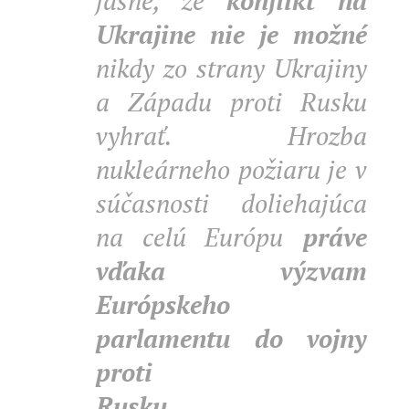
jasné, že
konflikt na
Ukrajine nie je možné
nikdy zo strany Ukrajiny
a Západu proti Rusku
vyhrať.
Hrozba
nukleárneho požiaru je v
súčasnosti doliehajúca
na celú Európu
práve
vďaka výzvam
Európskeho
parlamentu do vojny
proti
Rusku
.......................