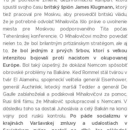
britský špión James Klugmann,
spustil svojho času
ktorý
tiež pracoval pre Moskvu, aby presvedčil britskú vládu,
že je potrebné odvolať Mihailoviča. Išlo práve o uvolnenie
miesta pre Moskvou podporovaného Tita počas
Teheránskej konferencie. O Mihailovičovi možno povedať
nielen to, že bol brilantným prtizánskym stratégom, ale aj
že bol jedným z prvých Srbov, ktorí s veľkou
to,
intenzitou bojovali proti nacistom v okupovanej
Európe.
Bol taký úspešný, že dokázal Nemcom spôsobiť
obrovské problémy na Balkáne. Keď Rommel stál tvárou v
tvár El Alameinu, spojeneckí velitelia generál Eisenhower,
generál Auchinlek, letecký maršál Tedder a generál De
Gaulle zablahoželali a poďakovali Mihailovičovi za pomoc.
Rusi šírili fámu, že Mihailovič spolupracoval s Nemcami. V
dôsledku toho sa dostali Juhoslávia a celý Balkán na konci
Po páde socializmu v
vojny pod ruskú kontrolu.
krajinách Varšavskej zmluvy a udalostiach v