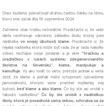
Dnes budeme pokračovať druhou časťou článku na tému,
ktorú sme začali dňa 18. septembra 2024.
Začneme však trošku netredične. Predstavte si, že vaše
dieťa navštevuje súkromnú základnú školu, ktorej pani
vo svojej úbohosti klame.
riaditeľka
Predstavte si, že
nejaká riaditeľka, ktorá môže byť rada, že je rada, nakoľko
"hračkou a
vôbec nechápe svoje poslanie a je skôr
úradníčkou v rukách systému zdegenerovaného
školstva na Slovensku"
klame, manipuluje a
,
kamufluje.
Vy ako rodič to viete, pretože jednak si viete
zistiť, že klame a jednak máte schopnosti (povedzme
jasnovidnosti), ktorými viete prečítať myšlienky inej
keď klame a ako klame.
bytosti,
Čo by ste asi urobili s
Čo by ste urobili s riaditeľkou
takouto riaditeľkou?
školy, ktorá je posadnutá sama sebou, schováva sa za