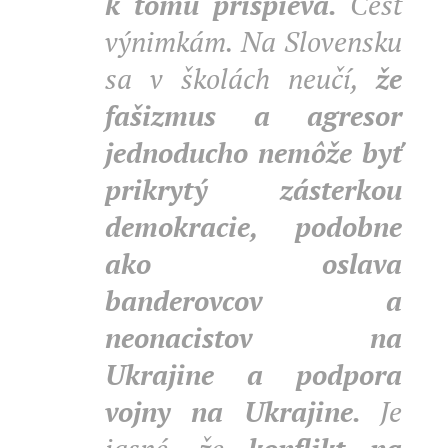
k tomu prispieva.
Česť
výnimkám. Na Slovensku
sa v školách neučí,
že
fašizmus a agresor
jednoducho nemôže byť
prikrytý zásterkou
demokracie, podobne
ako oslava
banderovcov a
neonacistov na
Ukrajine a podpora
vojny na Ukrajine.
Je