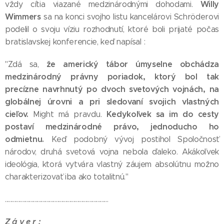
Willy
vždy cítia viazané medzinárodnými dohodami.
Wimmers
sa na konci svojho listu kancelárovi Schröderovi
podelil o svoju víziu rozhodnutí, ktoré boli prijaté počas
bratislavskej konferencie, keď napísal :
že americký tábor úmyselne obchádza
"Zdá sa,
medzinárodný právny poriadok, ktorý bol tak
precízne navrhnutý po dvoch svetových vojnách, na
globálnej úrovni a pri sledovaní svojich vlastných
cieľov.
Kedykoľvek sa im do cesty
Might má pravdu.
postaví medzinárodné právo, jednoducho ho
odmietnu.
Keď podobný vývoj postihol Spoločnosť
národov, druhá svetová vojna nebola ďaleko. Akákoľvek
ideológia, ktorá vytvára vlastný záujem absolútnu možno
charakterizovať iba ako totalitnú."
.............................................................................
Z á v e r :