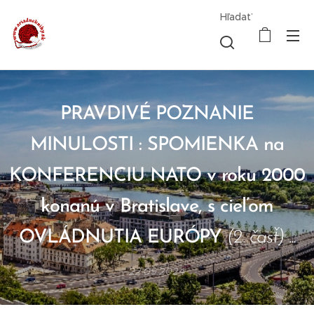
Hľadať
PRAVDIVÉ POZNANIE
MINULOSTI : SPOMIENKA na
KONFERENCIU NATO v roku 2000
konanú v Bratislave, s cieľom
OVLÁDNUTIA EURÓPY
(2. časť)
...
22.09.2024