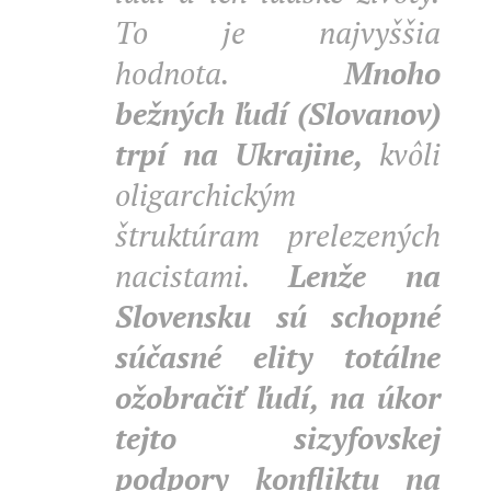
To je najvyššia
hodnota.
Mnoho
bežných ľudí (Slovanov)
trpí na Ukrajine,
kvôli
oligarchickým
štruktúram prelezených
nacistami.
Lenže na
Slovensku sú schopné
súčasné elity totálne
ožobračiť ľudí, na úkor
tejto sizyfovskej
podpory konfliktu na