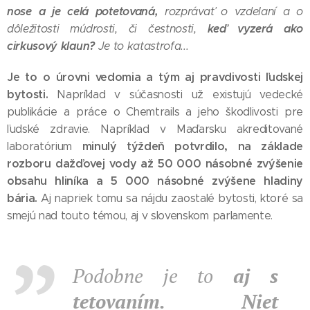
nose a je celá potetovaná,
rozprávať o vzdelaní a o
keď vyzerá ako
dôležitosti múdrosti, či čestnosti,
cirkusový klaun?
Je to katastrofa...
Je to o úrovni vedomia a tým aj pravdivosti ľudskej
bytosti.
Napríklad v súčasnosti už existujú vedecké
publikácie a práce o Chemtrails a jeho škodlivosti pre
ľudské zdravie. Napríklad v Maďarsku akreditované
minulý týždeň potvrdilo, na základe
laboratórium
rozboru dažďovej vody až 50 000 násobné zvýšenie
obsahu hliníka a 5 000 násobné zvýšene hladiny
bária.
Aj napriek tomu sa nájdu zaostalé bytosti, ktoré sa
smejú nad touto témou, aj v slovenskom parlamente.
Podobne je to
aj s
tetovaním. Niet