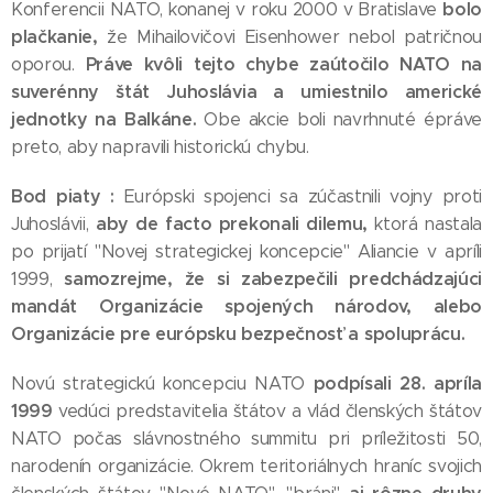
bolo
Konferencii NATO, konanej v roku 2000 v Bratislave
plačkanie,
že Mihailovičovi Eisenhower nebol patričnou
Práve kvôli tejto chybe zaútočilo NATO na
oporou.
suverénny štát Juhoslávia a umiestnilo americké
jednotky na Balkáne.
Obe akcie boli navrhnuté épráve
preto, aby napravili historickú chybu.
Bod piaty :
Európski spojenci sa zúčastnili vojny proti
aby de facto prekonali dilemu,
Juhoslávii,
ktorá nastala
po prijatí "Novej strategickej koncepcie" Aliancie v apríli
samozrejme, že si zabezpečili predchádzajúci
1999,
mandát Organizácie spojených národov, alebo
Organizácie pre európsku bezpečnosť a spoluprácu.
podpísali 28. apríla
Novú strategickú koncepciu NATO
1999
vedúci predstavitelia štátov a vlád členských štátov
NATO počas slávnostného summitu pri príležitosti 50,
narodenín organizácie. Okrem teritoriálnych hraníc svojich