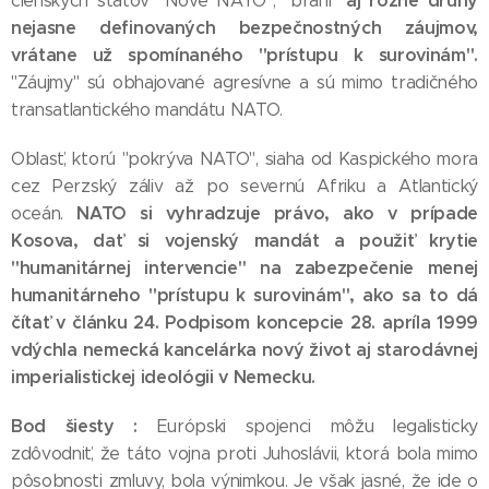
aj rôzne druhy
členských štátov "Nové NATO", "bráni"
nejasne definovaných bezpečnostných záujmov,
vrátane už spomínaného "prístupu k surovinám".
"Záujmy" sú obhajované agresívne a sú mimo tradičného
transatlantického mandátu NATO.
Oblasť, ktorú "pokrýva NATO", siaha od Kaspického mora
cez Perzský záliv až po severnú Afriku a Atlantický
NATO si vyhradzuje právo, ako v prípade
oceán.
Kosova, dať si vojenský mandát a použiť krytie
"humanitárnej intervencie" na zabezpečenie menej
humanitárneho "prístupu k surovinám", ako sa to dá
čítať v článku 24. Podpisom koncepcie 28. apríla 1999
vdýchla nemecká kancelárka nový život aj starodávnej
imperialistickej ideológii v Nemecku.
Bod šiesty :
Európski spojenci môžu legalisticky
zdôvodniť, že táto vojna proti Juhoslávii, ktorá bola mimo
pôsobnosti zmluvy, bola výnimkou. Je však jasné, že ide o