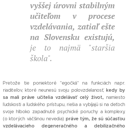
vyššej úrovni stabilným
učiteľom v procese
vzdelávania, zatiaľ ešte
na Slovensku existujú,
je to najmä "staršia
škola".
Pretože tie poniektoré "egočká" na funkciách napr.
kedy by
riaditeľov, ktoré neunesú svoju polovzdelanosť,
sa mali práve učitelia vzdelávať celý život,
namiesto
ľudskosti a ľudského prístupu, riešia a vybíjajú si na deťoch
svoje hlboko zapadnuté psychické poruchy a komplexy,
práve tým, že sú súčasťou
(o ktorých väčšinou nevedia)
vzdelávacieho degeneračného a debilizačného