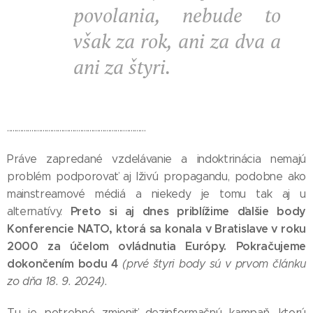
povolania, nebude to
však za rok, ani za dva a
ani za štyri.
..........................................................................
Práve zapredané vzdelávanie a indoktrinácia nemajú
problém podporovať aj lživú propagandu, podobne ako
mainstreamové médiá a niekedy je tomu tak aj u
Preto si aj dnes priblížime ďalšie body
alternatívy.
Konferencie NATO, ktorá sa konala v Bratislave v roku
2000 za účelom ovládnutia Európy. Pokračujeme
dokončením bodu 4
(prvé štyri body sú v prvom článku
zo dňa 18. 9. 2024).
Tu je potrebné zmieniť dezinformačnú kampaň, ktorú