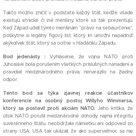
Takto možno zničiť v podstate každý štát, keďže všade
existujú etnické či iné menšiny, ktoré sa tak prezentujú.
Keď Západ udelí týmto menšinám "právo na sebaurčenie",
poskytne si legálny figový list, ktorý im umožní napadnúť
akýkoľvek štát, ktorý sa ocitne v hľadáčiku Západu.
Bod jedenásty :
Vyhlásenie, že vojna NATO proti
Juhoslávii bola porušením všetkých príslušných nariadení a
pravidiel medzinárodného práva, nenarazilo na žiadny
odpor.
Tento bod sa týka zjavnej reakcie účastníkov
konferencie na osobný postoj Willyho Wimmersa,
ktorý sa postavil proti akciám NATO.
Jeho kritika, že
útok NATO porušil medzinárodné dohody, najmä integritu
suverénneho štátu, neobdržala námietku ani odpoveď zo
strany USA, USA tak ukázali, že ako superveľmoc sa nie