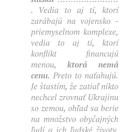
. Vedia to aj tí, ktorí
zarábajú na vojensko -
priemyselnom komplexe,
vedia to aj tí, ktorí
konflikt financujú
menou,
ktorá nemá
cenu.
Preto to naťahujú.
Je štastím, že zatiaľ nikto
nechcel zrovnať Ukrajinu
so zemou, ohľad sa berie
na množstvo obyčajných
ľudí a ich ľudské životy.