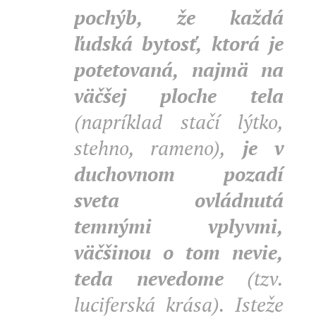
pochýb, že každá
ľudská bytosť, ktorá je
potetovaná, najmä na
väčšej ploche tela
(napríklad stačí lýtko,
stehno, rameno),
je v
duchovnom pozadí
sveta ovládnutá
temnými vplyvmi,
väčšinou o tom nevie,
teda nevedome
(tzv.
luciferská krása). Isteže