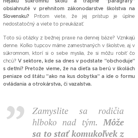
nejakú súkromnú školu a trápne "paragrafy"
obsiahnuté v prehnitom zákonodarstve školstva na
Slovensku?
Pritom viete, že jej prístup je úplne
nedostatočný a viete to preukázať.
Toto sú otázky z bežnej praxe na dennej báze? Vznikajú
denne. Koľko tupcov máme zamestnaných v školstve, aj v
súkromnom, ktorí si o sebe myslia, že si môžu robiť čo
V sektore, kde sa dnes v podstate "obchoduje"
chcú?
s deťmi? Pretože vieme, že na dieťa sa berú v školách
peniaze od štátu "ako na kus dobytka" a ide o formu
ovládania a otrokárstva, či vazalstva.
Zamyslite sa rodičia
hlboko nad tým.
Môže
sa to stať komukoľvek z