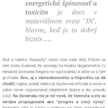
energetická špinavosť a
toxicita
je dnes v
materiálnom svete "IN",
hlavne, keď je to dobrý
biznis ....
Nuž a takéto "kapacity" často učia naše deti. Potom sa
niet čomu čudovať, že zavolajú na hodinu degenerátov (v
minulosti pozvanie hegera na vyučovanie) a ešte sa s tým
Áno, aj s obmedzenosťou a hlúposťou sa dá
aj chvália.
chváliť,
najmä, pokiaľ niekto je duchovná mŕtvola a nevie o
sebe, nevie rozpoznávať objektívne dobro a zlo, pravdu
Na Slovensku nie je nič nové, že temnota a zlo sú
a lož.
verejne propagované ako "progres a nový vývoj".
Slobodná vôľa je často u jedincov na Zemi "napadnutá"