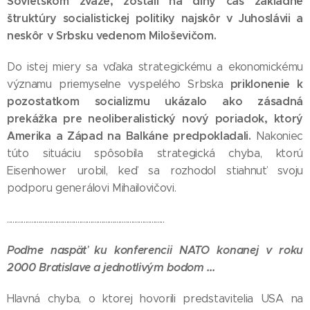
Sovietskom zväze, zostali na dlhý čas základné
štruktúry socialistickej politiky najskôr v Juhoslávii a
neskôr v Srbsku vedenom Miloševičom.
Do istej miery sa vďaka strategickému a ekonomickému
priklonenie k
významu priemyselne vyspelého Srbska
pozostatkom socializmu ukázalo ako zásadná
prekážka pre neoliberalistický nový poriadok, ktorý
Amerika a Západ na Balkáne predpokladali.
Nakoniec
túto situáciu spôsobila strategická chyba, ktorú
Eisenhower urobil, keď sa rozhodol stiahnuť svoju
podporu generálovi Mihailovičovi.
.....................................................................................
Poďme naspäť ku konferencii NATO konanej v roku
2000 Bratislave a jednotlivým bodom ...
Hlavná chyba, o ktorej hovorili predstavitelia USA na