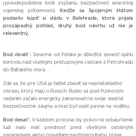
(pravdepodobne kvôli zvýšeniu bezpečnosti americkej
Keďže sa Spojeným štátom
vojenskej prítomnosti).
podarilo kúpiť si vládu v Belehrade, ktorá prijala
prozápadný pohľad, druhý bod návrhu už nie je
relevantný.
Bod deväť :
Severne od Poľska je dôležité zaviesť úplnú
kontrolu nad všetkými prístupovými cestami z Petrohradu
do Baltského mora.
Zdá sa, že pre USA je ťažké zbaviť sa nepriateľského
obrazu, ktorý majú o Rusoch. Rusko sa pod Putinovým
vedením začalo energicky zameriavať na svoje vlastné
bezpečnostné záujmy a musí byť opäť pevne na vodítku.
Bod desať :
V každom procese by právo na sebaurčenie
ľudí malo mať prednosť pred všetkými ostatnými
nariadeniami alebo pravidlami medzinárodného práva.