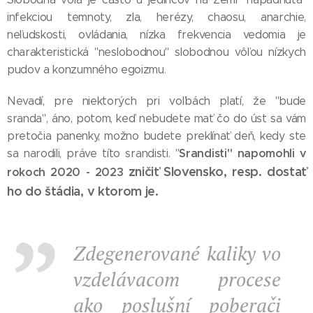
infekciou temnoty, zla, herézy, chaosu, anarchie,
neľudskosti, ovládania, nízka frekvencia vedomia je
charakteristická "neslobodnou" slobodnou vôľou nízkych
pudov a konzumného egoizmu.
Nevadí, pre niektorých pri voľbách platí, že "bude
sranda", áno, potom, keď nebudete mať čo do úst sa vám
pretočia panenky, možno budete preklínať deň, kedy ste
Srandisti" napomohli v
sa narodili, práve títo srandisti. "
zničiť Slovensko, resp. dostať
rokoch 2020
- 2023
ho do štádia, v ktorom je.
Zdegenerované kaliky vo
vzdelávacom procese
ako poslušní poberači