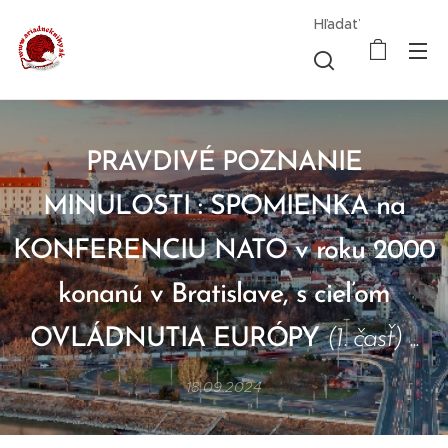
Hľadať
PRAVDIVÉ POZNANIE
MINULOSTI : SPOMIENKA na
KONFERENCIU NATO v roku 2000
konanú v Bratislave, s cieľom
OVLÁDNUTIA EURÓPY
(1. časť) ...
18.09.2024