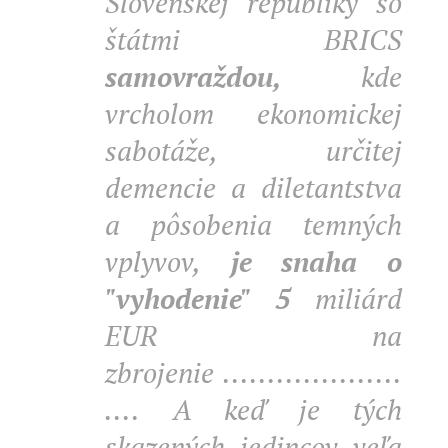
Slovenskej republiky so
štátmi BRICS
samovraždou,
kde
vrcholom ekonomickej
sabotáže, určitej
demencie a diletantstva
a pôsobenia temných
vplyvov,
je snaha o
"vyhodenie" 5
miliárd
EUR na
zbrojenie
....................
....
A keď je tých
skazených jedincov veľa