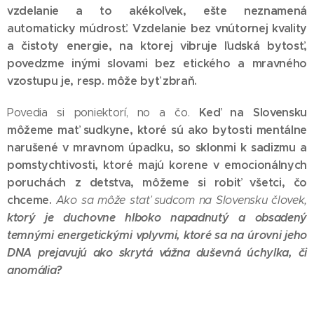
vzdelanie a to akékoľvek, ešte neznamená
automaticky múdrosť.
Vzdelanie bez vnútornej kvality
a čistoty energie, na ktorej vibruje ľudská bytosť,
povedzme inými slovami bez etického a mravného
vzostupu je, resp. môže byť zbraň.
Keď na Slovensku
Povedia si poniektorí, no a čo.
môžeme mať sudkyne, ktoré sú ako bytosti mentálne
narušené v mravnom úpadku, so sklonmi k sadizmu a
pomstychtivosti, ktoré majú korene v emocionálnych
poruchách z detstva, môžeme si robiť všetci, čo
chceme.
Ako sa môže stať sudcom na Slovensku človek,
ktorý je duchovne hlboko napadnutý a obsadený
temnými energetickými vplyvmi, ktoré sa na úrovni jeho
DNA prejavujú ako skrytá vážna duševná úchylka, či
anomália?