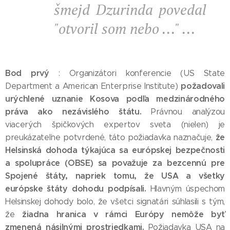
šmejd Dzurinda povedal
"otvoril som nebo ..." ...
Bod prvý
: Organizátori konferencie (US State
požadovali
Department a American Enterprise Institute)
urýchlené uznanie Kosova podľa medzinárodného
práva ako nezávislého štátu.
Právnou analýzou
viacerých špičkových expertov sveta (nielen) je
že
preukázateľne potvrdené, táto požiadavka naznačuje,
Helsinská dohoda týkajúca sa európskej bezpečnosti
a spolupráce (OBSE) sa považuje za bezcennú pre
Spojené štáty, napriek tomu, že USA a všetky
európske štáty dohodu podpísali.
Hlavným úspechom
Helsinskej dohody bolo, že všetci signatári súhlasili s tým,
žiadna hranica v rámci Európy nemôže byť
že
zmenená násilnými prostriedkami.
Požiadavka USA na