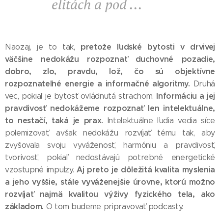
elitách a pod ...
pretože ľudské bytosti v drvivej
Naozaj, je to tak,
väčšine nedokážu rozpoznať duchovné pozadie,
dobro, zlo, pravdu, lož, čo sú objektívne
rozpoznateľné energie a informačné algoritmy.
Druhá
Informáciu a jej
vec, pokiaľ je bytosť ovládnutá strachom.
pravdivosť nedokážeme rozpoznať len intelektuálne,
to nestačí, taká je prax.
Intelektuálne ľudia vedia síce
polemizovať, avšak nedokážu rozvíjať tému tak, aby
zvyšovala svoju vyváženosť, harmóniu a pravdivosť,
tvorivosť, pokiaľ nedostávajú potrebné energetické
Aj preto je dôležitá kvalita myslenia
vzostupné impulzy.
a jeho vyššie, stále vyváženejšie úrovne, ktorú možno
rozvíjať najmä kvalitou výživy fyzického tela, ako
základom.
O tom budeme pripravovať podcasty.