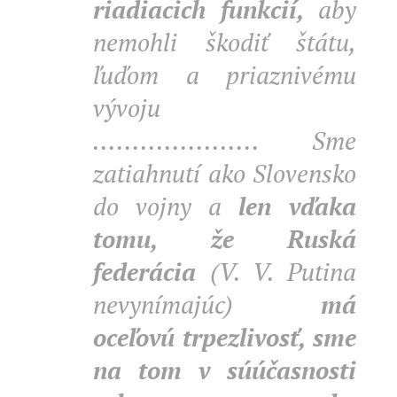
riadiacich funkcií,
aby
nemohli škodiť štátu,
ľuďom a priaznivému
vývoju
..................... Sme
zatiahnutí ako Slovensko
do vojny a
len vďaka
tomu, že Ruská
federácia
(V. V. Putina
nevynímajúc)
má
oceľovú trpezlivosť, sme
na tom v súúčasnosti