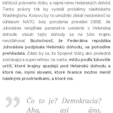
inštitúcií právneho štátu, a najmä mimo Helsinských dohôd.
Tento právny trik by vyriešil problémy násilníckeho
Washingtonu. Kosovu by to umožnilo získať nezávislosť so
súhlasom NATO, bez porušenia pravidiel OBSE. Ak
Juhoslávia nespĺňala parametre uvedené v Helsinskej
dohode, obsah tejto dohody sa na túto krajinu
Skutočnosť, že Federálna republika
nevzťahoval.
Juhoslávia podpísala Helsinskú dohodu, sa pohodlne
prehliadala.
Zdalo by sa, že Spojené štáty, ako posledná
môžu podľa ľubovôle
zostávajúca superveľmoc na svete,
určiť, ktoré krajiny spadajú pod Helsinskú dohodu a
ktoré nie, inými slovami, ktoré hranice možno meniť
násilnými prostriedkami, a ktoré nie.
Čo to je? Demokracia?
Aha, asi áno,