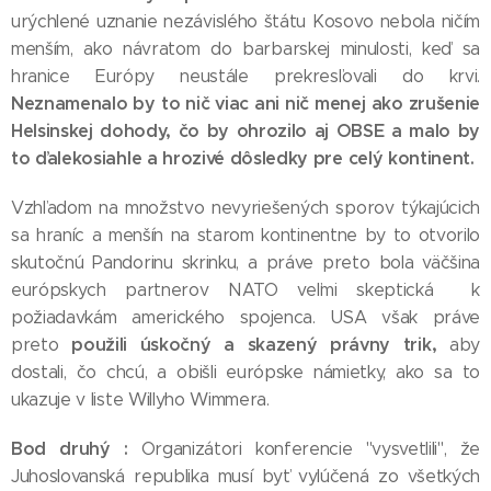
urýchlené uznanie nezávislého štátu Kosovo nebola ničím
menším, ako návratom do barbarskej minulosti, keď sa
hranice Európy neustále prekresľovali do krvi.
Neznamenalo by to nič viac ani nič menej ako zrušenie
Helsinskej dohody, čo by ohrozilo aj OBSE a malo by
to ďalekosiahle a hrozivé dôsledky pre celý kontinent.
Vzhľadom na množstvo nevyriešených sporov týkajúcich
sa hraníc a menšín na starom kontinentne by to otvorilo
skutočnú Pandorinu skrinku, a práve preto bola väčšina
európskych partnerov NATO veľmi skeptická k
požiadavkám amerického spojenca. USA však práve
použili úskočný a skazený právny trik,
preto
aby
dostali, čo chcú, a obišli európske námietky, ako sa to
ukazuje v liste Willyho Wimmera.
Bod druhý :
Organizátori konferencie "vysvetlili", že
Juhoslovanská republika musí byť vylúčená zo všetkých