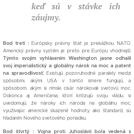
keď sú v stávke ich
záujmy.
Bod tretí :
Európsky právny štát je prekážkou NATO.
Americký právny systém je preto pre Európu vhodnejší.
Týmto svojim vyhlásením Washington jasne odhalil
svoj imperialistický a globálny nárok na moc a patent
na spravodlivosť.
Existujú pozoruhodné paralely medzi
spôsobmi, akými USA v tomto smere fungujú, a
spôsobom, akým si rímski cisár nárokovali svetovú moc.
Dokonca aj Američania, ktorí kritizujú svoju vládu, si
uvedomujú, že nároky ich národa na globálnu moc,
využívajúc americké skazené hodnoty ako štandard, sú
hľadaním Nového svetového poriadku.
Bod štvrtý :
Vojna proti Juhoslávii bola vedená s