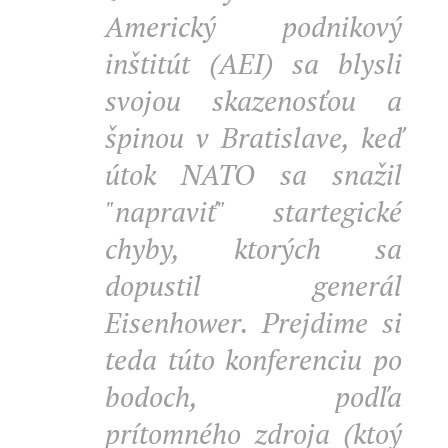
Americký podnikový
inštitút (AEI) sa blysli
svojou skazenosťou a
špinou v Bratislave, keď
útok NATO sa snažil
"napraviť" startegické
chyby, ktorých sa
dopustil generál
Eisenhower. Prejdime si
teda túto konferenciu po
bodoch, podľa
prítomného zdroja (ktoý