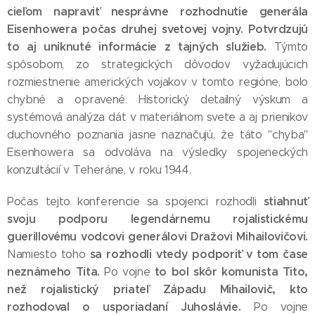
cieľom napraviť nesprávne rozhodnutie generála
Eisenhowera počas druhej svetovej vojny. Potvrdzujú
to aj uniknuté informácie z tajných služieb.
Týmto
spôsobom, zo strategických dôvodov vyžadujúcich
rozmiestnenie amerických vojakov v tomto regióne, bolo
chybné a opravené. Historický detailný výskum a
systémová analýza dát v materiálnom svete a aj prienikov
duchovného poznania jasne naznačujú, že táto "chyba"
Eisenhowera sa odvoláva na výsledky spojeneckých
konzultácií v Teheráne, v roku 1944.
stiahnuť
Počas tejto konferencie sa spojenci rozhodli
svoju podporu legendárnemu rojalistickému
guerillovému vodcovi generálovi Dražovi Mihailovičovi.
sa rozhodli vtedy podporiť v tom čase
Namiesto toho
neznámeho Tita.
to bol skôr komunista Tito,
Po vojne
než rojalistický priateľ Západu Mihailovič, kto
rozhodoval o usporiadaní Juhoslávie.
Po vojne