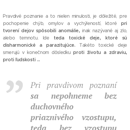
Pravdivé poznanie a to nielen minulosti, je dôležité, pre
pri
pochopenie chýb, omylov a vychýleností, ktoré
tvorení dejov spôsobili anomálie,
inak nazývané aj zlo,
teda toxické deje, ktoré sú
alebo temnotu. Ide
disharmonické a parazitujúce.
Takéto toxické deje
proti životu a zdraviu,
smerujú v konečnom dôsledku
proti ľudskosti ...
Pri pravdivom poznaní
sa nepohneme bez
duchovného
priaznivého vzostupu,
teda bez vzostupu