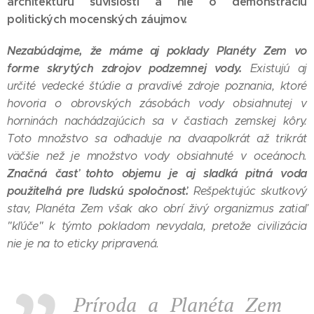
architektúru súvislostí a nie o demonštráciu
politických mocenských záujmov.
Nezabúdajme, že máme aj poklady Planéty Zem vo
forme skrytých zdrojov podzemnej vody.
Existujú aj
určité vedecké štúdie a pravdivé zdroje poznania, ktoré
hovoria o obrovských zásobách vody obsiahnutej v
horninách nachádzajúcich sa v častiach zemskej kôry.
Toto množstvo sa odhaduje na dvaapolkrát až trikrát
väčšie než je množstvo vody obsiahnuté v oceánoch.
Značná časť tohto objemu je aj sladká pitná voda
použiteľná pre ľudskú spoločnosť.
Rešpektujúc skutkový
stav, Planéta Zem však ako obrí živý organizmus zatiaľ
"kľúče" k týmto pokladom nevydala, pretože civilizácia
nie je na to eticky pripravená.
Príroda a Planéta Zem