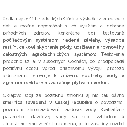
Podľa najnovších vedeckých štúdií a výsledkov emirických
dát je možné napomáhať s ich využitím aj ochrane
prírodných zdrojov. Konkrétne boli testované
počítačovým systémom riadené závlahy, výsadba
rastlín, celkové skyprenie pôdy, udržiavanie rovnováhy
celostných agrotechnických systémov.
Testovanie
prebehlo už aj v susedných Čechách, čo predpokladá
pozitívnu cestu vpred priaznivému vývoju, pretože
smeruje k zníženiu spotreby vody v
jednoznačne
agrárnom sektore a zabraňuje plytvaniu vodou.
Okrajove stojí za pozitívnu zmienku aj nie tak dávno
smernica zavedená v Českej republike
o povedzme
povinnom zhromažďovaní dažďovej vody. Kvalitatívne
parametre dažďovej vody sa síce vzhľadom k
atmosferickému znečisteniu menia, je tu zásadný rozdiel