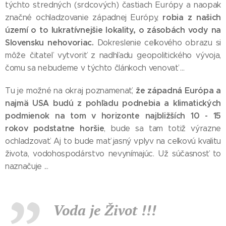
týchto stredných (srdcových) častiach Európy a naopak
robia z našich
značné ochladzovanie západnej Európy,
území o to lukratívnejšie lokality, o zásobách vody na
Slovensku nehovoriac.
Dokreslenie celkového obrazu si
môže čitateľ vytvoriť z nadhľadu geopolitického vývoja,
čomu sa nebudeme v týchto článkoch venovať ...
že západná Európa a
Tu je možné na okraj poznamenať,
najmä USA budú z pohľadu podnebia a klimatických
podmienok na tom v horizonte najbližších 10 - 15
rokov podstatne horšie
, bude sa tam totiž výrazne
ochladzovať. Aj to bude mať jasný vplyv na celkovú kvalitu
života, vodohospodárstvo nevynímajúc. Už súčasnosť to
naznačuje ...
Voda je Život !!!