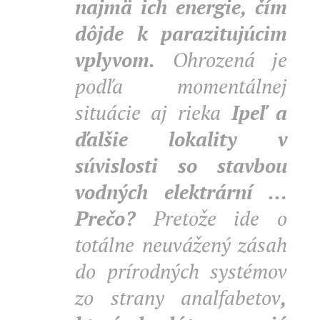
najmä ich energie, čím
dôjde k parazitujúcim
vplyvom.
Ohrozená je
podľa momentálnej
situácie aj rieka
Ipeľ a
ďalšie lokality v
súvislosti so stavbou
vodných elektrární ...
Prečo?
Pretože ide o
totálne neuvážený zásah
do prírodných systémov
zo strany analfabetov
,