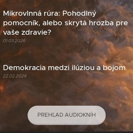
Mikrovlnná rúra: Pohodlný
pomocník, alebo skrytá hrozba pre
vaše zdravie?
01.03.2026
Demokracia medzi ilúziou a bojom
22.02.2026
PREHĽAD AUDIOKNÍH