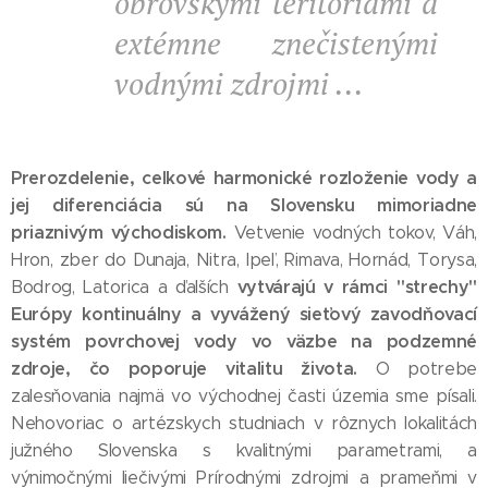
obrovskými teritóriami a
extémne znečistenými
vodnými zdrojmi ...
Prerozdelenie, celkové harmonické rozloženie vody a
jej diferenciácia sú na Slovensku mimoriadne
priaznivým východiskom.
Vetvenie vodných tokov, Váh,
Hron, zber do Dunaja, Nitra, Ipeľ, Rimava, Hornád, Torysa,
vytvárajú v rámci "strechy"
Bodrog, Latorica a ďalších
Európy kontinuálny a vyvážený sieťový zavodňovací
systém povrchovej vody vo väzbe na podzemné
zdroje, čo poporuje vitalitu života.
O potrebe
zalesňovania najmä vo východnej časti územia sme písali.
Nehovoriac o artézskych studniach v rôznych lokalitách
južného Slovenska s kvalitnými parametrami, a
výnimočnými liečivými Prírodnými zdrojmi a prameňmi v