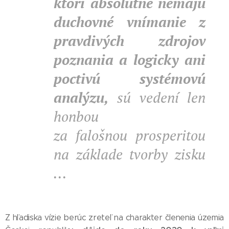
ktorí absolútne nemajú
duchovné vnímanie z
pravdivých zdrojov
poznania a logicky ani
poctivú systémovú
analýzu,
sú vedení len
honbou
za
falošnou
prosperitou
na základe tvorby zisku
...
Z hľadiska vízie berúc zreteľ na charakter členenia územia