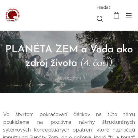
Hľadať
PLANÉTA ZEM a Voda ako
zdroj života
(4. časť)
26.08.2024
Vo štvrtom pokračovaní článkov na túto tému
poukážeme na pozitívne návrhy štrukturálnych
sytémových konceptuánych opatrení, ktoré naznačujú
impulzy od Planéty Zem. Ide o riešenia, ktoré "tu a teraz"