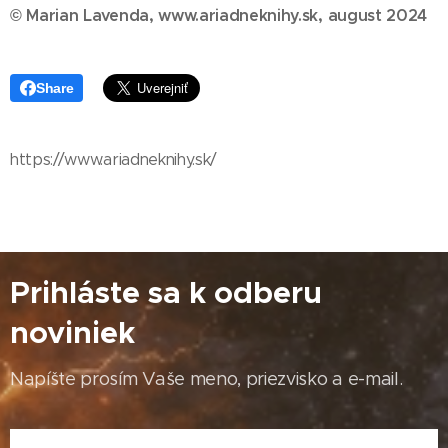
© Marian Lavenda, www.ariadneknihy.sk, august
2024
Share
https://www.ariadneknihy.sk/
Prihláste sa k odberu
noviniek
Napíšte prosím Vaše meno, priezvisko a e-mail.