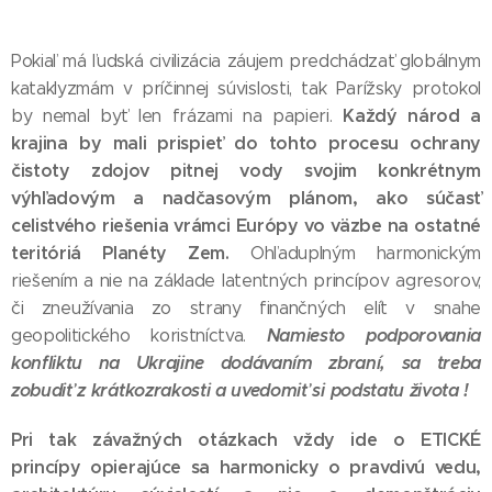
Pokiaľ má ľudská civilizácia záujem predchádzať globálnym
kataklyzmám v príčinnej súvislosti, tak Parížsky protokol
Každý národ a
by nemal byť len frázami na papieri.
krajina by mali prispieť do tohto procesu ochrany
čistoty zdojov pitnej vody svojim konkrétnym
výhľadovým a nadčasovým plánom, ako súčasť
celistvého riešenia vrámci Európy vo väzbe na ostatné
teritóriá Planéty Zem.
Ohľaduplným harmonickým
riešením a nie na základe latentných princípov agresorov,
či zneužívania zo strany finančných elít v snahe
Namiesto podporovania
geopolitického koristníctva.
konfliktu na Ukrajine dodávaním zbraní, sa treba
zobudiť z krátkozrakosti a uvedomiť si podstatu života !
Pri tak závažných otázkach vždy ide o ETICKÉ
princípy opierajúce sa harmonicky o pravdivú vedu,