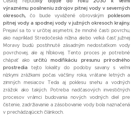
y dôjde do roku 2030 k veľmi
Českej republik
výraznému posilneniu zdrojov pitnej vody v severných
okresoch,
poklesom
čo bude vyvážené obrovským
pitnej vody a spodnej vody v južných okresoch krajiny.
Prejaví sa to v určitej asymetrii, že mnohé časti povrchu,
ako napríklad Stredočeská nížina alebo veľká časť južnej
Moravy budú postihnuté zásadným nedostatkom vody
povrchovej, ale aj hĺbkovej. Tento proces je potrebné
určitú modifikáciu presunu prírodného
chápať ako
prostredia
tejto lokality do podoby savany s veľmi
nízkymi zrážkami počas väčšiny roka, vrátane letných a
zimných mesiacov. Teda aj poklesu snehu a vodných
zrážok ako takých. Potreba nadčasových investičných
procesov vrámci budovania nových vodných diel pre
čistenie, zadržiavanie a zásobovanie vody bola naznačená
v prechádzajúcich článkoch.