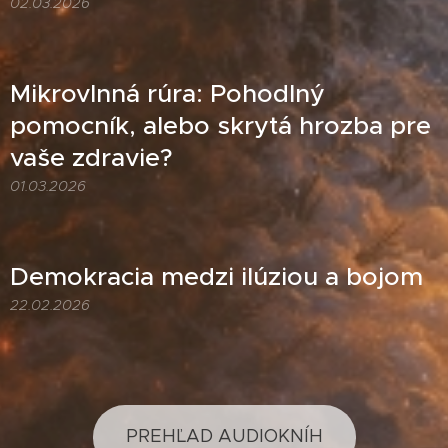
02.03.2026
Mikrovlnná rúra: Pohodlný
pomocník, alebo skrytá hrozba pre
vaše zdravie?
01.03.2026
Demokracia medzi ilúziou a bojom
22.02.2026
PREHĽAD AUDIOKNÍH