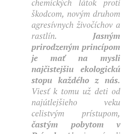
chemických látok proti
škodcom, novým druhom
agresívnych živočíchov a
rastlín.
Jasným
prirodzeným princípom
je mať na mysli
najčistejšiu ekologickú
stopu každého z nás.
Viesť k tomu už deti od
najútlejšieho veku
celistvým prístupom,
častým pobytom v