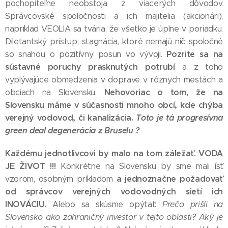
pochopiteľne neobstoja z viacerých dôvodov.
Správcovské spoločnosti a ich majitelia (akcionári),
napríklad VEOLIA sa tvária, že všetko je úplne v poriadku.
Diletantský prístup, stagnácia, ktoré nemajú nič spoločné
Pozrite sa na
so snahou o pozitívny posun vo vývoji.
sústavné poruchy prasknutých potrubí
a z toho
vyplývajúce obmedzenia v doprave v rôznych mestách a
Nehovoriac o tom, že na
obciach na Slovensku.
Slovensku máme v súčasnosti mnoho obcí, kde chýba
verejný vodovod, či kanalizácia.
Toto je tá progresívna
green deal degenerácia z Bruselu ?
Každému jednotlivcovi by malo na tom záležať. VODA
JE ŽIVOT !!!
Konkrétne na Slovensku by sme mali ísť
a jednoznačne požadovať
vzorom, osobným príkladom
od správcov verejných vodovodných sietí ich
INOVÁCIU.
Alebo sa skúsme opýtať:
Prečo prišli na
Slovensko ako zahraničný investor v tejto oblasti? Aký je