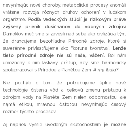
nevynímajúc nové choroby, metabolické procesy anomálii
vrátane rozvoja rôznych druhov ochorení v ľudskom
Podľa vedeckých štúdií je rizikovým práve
organizme.
zvýšený prienik dusičnanov do vodných zdrojov.
Damoklov meč sme si zavesili nad seba ako civilizácia tým,
že drancujeme bezohľadne Prírodné zdroje, ktoré si
Lenže
suverénne privlastňujeme ako "koruna tvorstva".
tieto prírodné zdroje nie sú naše, vážení.
Bol nám
umožnený k nim láskavý prístup, aby sme harmonicky
spolupracovali s Prírodou a Planétou Zem.
A my, ľudia?
Nie pochýb o tom, že potrebujeme úplne nové
technológie čistenia vôd a celkovú zmenu prístupu k
zdrojom vody na Planéte Zem nielen odbornosťou, ale
najmä etikou, mravnou čistotou, nevynímajúc časový
rozmer týchto procesov.
je možné
Aj napriek vyššie uvedeným skutočnostiam