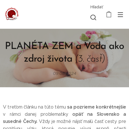
Hľadať
PLANÉTA ZEM a Voda ako
zdroj života
(3. časť)
09.08.2024
sa pozrieme konkrétnejšie
V treťom článku na túto tému
opäť na Slovensko a
v rámci danej problematiky
susedné Čechy.
Vždy je možné nájsť malú časť cesty pre
pozitívnu víziu, ktorá posunie vývoj aspoň sčasti