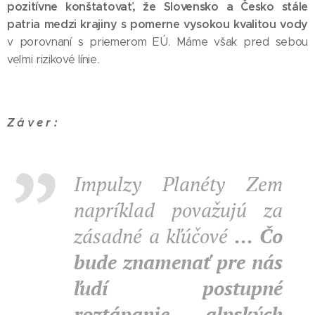
pozitívne konštatovať, že Slovensko a Česko stále
patria medzi krajiny s pomerne vysokou kvalitou vody
v porovnaní s priemerom EÚ. Máme však pred sebou
veľmi rizikové línie.
Z á v e r :
Impulzy Planéty Zem
napríklad považujú za
zásadné a kľúčové
... Čo
bude znamenať pre nás
ľudí postupné
roztápanie alpských