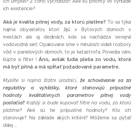
ich úmysel? Z čoho vychádza?
Aké sú priority vo výhľade
ich existencie?
Aká je kvalita pitnej vody, za ktorú platíme?
To sa týka
najmä obyvateľov, ktorí žijú v Bytových domoch v
mestách ale aj dedinách, kde sa nachádza verejná
vodovodná sieť. Opakovane sme v minulosti videli rozbory
vôd v panelových domoch, to je katastrofa. Povedia vám,
Áno, avšak ľudia platia zo vodu, ktorá
kúpte si filter !
má byť pitná a má spĺňať požadované parametre.
že schovávanie sa za
Myslíte si najmä štátni úradníci,
regulatívy a vyhlášky, ktoré stanovujú prípustné
hodnoty kvalitatívnych parametrov pitnej vody
postačia?
Každý si bude kupovať filtre na vodu, za ktorú
platíme?
Aké sú tie prípustné hodnoty? Kto ich
stanovuje? Na základe akých kritérií? Môžeme sa pýtať
ďalej ...