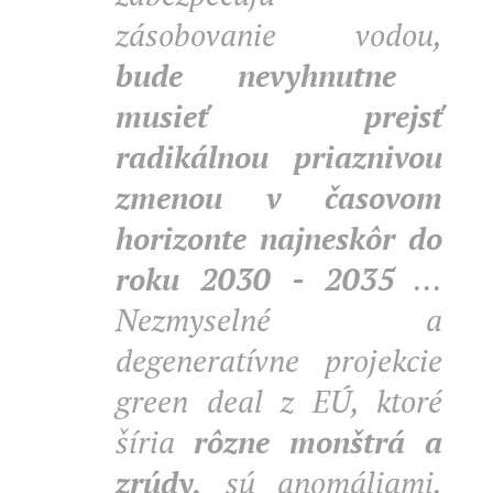
zásobovanie vodou,
bude nevyhnutne
musieť prejsť
radikálnou priaznivou
zmenou v časovom
horizonte najneskôr do
roku 2030 - 2035
...
Nezmyselné a
degeneratívne projekcie
green deal z EÚ, ktoré
šíria
rôzne monštrá a
zrúdy,
sú anomáliami,