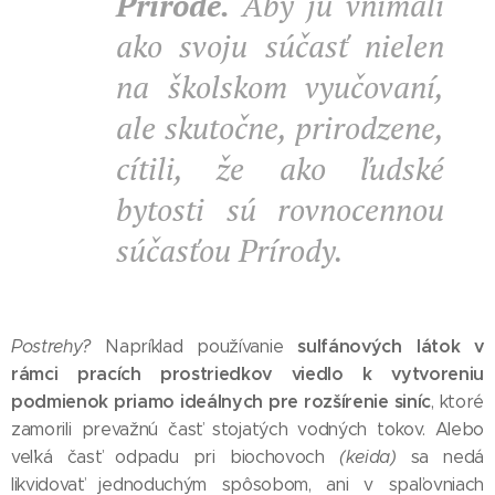
Prírode.
Aby ju vnímali
ako svoju súčasť nielen
na školskom vyučovaní,
ale skutočne, prirodzene,
cítili, že ako ľudské
bytosti sú rovnocennou
súčasťou Prírody.
sulfánových látok v
Postrehy?
Napríklad používanie
rámci pracích prostriedkov viedlo k vytvoreniu
podmienok priamo ideálnych pre rozšírenie siníc
, ktoré
zamorili prevažnú časť stojatých vodných tokov. Alebo
veľká časť odpadu pri biochovoch
(keida)
sa nedá
likvidovať jednoduchým spôsobom, ani v spaľovniach