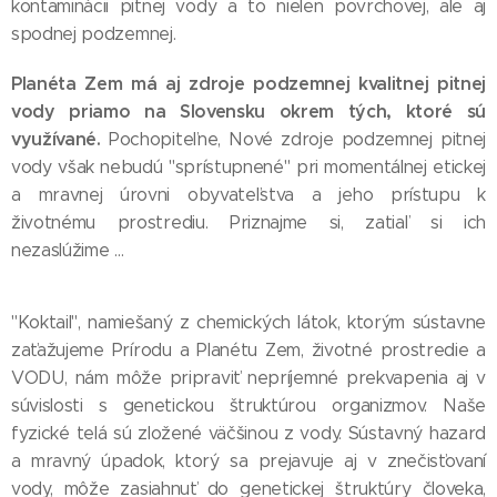
kontaminácii pitnej vody a to nielen povrchovej, ale aj
spodnej podzemnej.
Planéta Zem má aj zdroje podzemnej kvalitnej pitnej
vody priamo na Slovensku okrem tých, ktoré sú
využívané.
Pochopiteľne, Nové zdroje podzemnej pitnej
vody však nebudú "sprístupnené" pri momentálnej etickej
a mravnej úrovni obyvateľstva a jeho prístupu k
životnému prostrediu. Priznajme si, zatiaľ si ich
nezaslúžime ...
"Koktail", namiešaný z chemických látok, ktorým sústavne
zaťažujeme Prírodu a Planétu Zem, životné prostredie a
VODU, nám môže pripraviť nepríjemné prekvapenia aj v
súvislosti s genetickou štruktúrou organizmov. Naše
fyzické telá sú zložené väčšinou z vody. Sústavný hazard
a mravný úpadok, ktorý sa prejavuje aj v znečisťovaní
vody, môže zasiahnuť do genetickej štruktúry človeka,