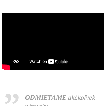
ODMIETAME
akékoľvek