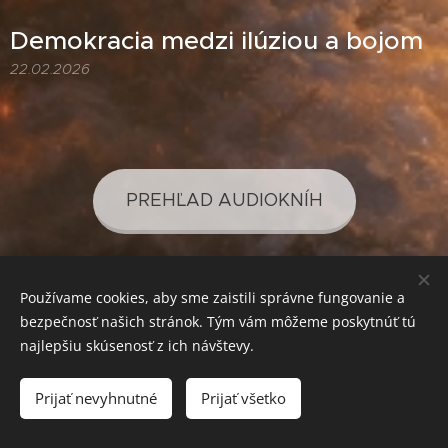
Demokracia medzi ilúziou a bojom
22.02.2026
PREHĽAD AUDIOKNÍH
Používame cookies, aby sme zaistili správne fungovanie a
PREHĽAD PODCASTOV
bezpečnosť našich stránok. Tým vám môžeme poskytnúť tú
najlepšiu skúsenosť z ich návštevy.
Prijať nevyhnutné
Prijať všetko
SVETLO PRE VAŠE POZNANIE
Cookies
Mena