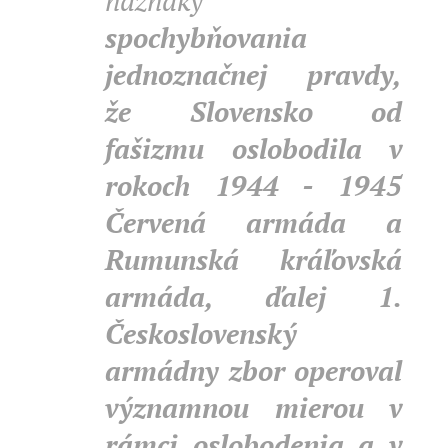
náznaky
spochybňovania
jednoznačnej pravdy,
že Slovensko od
fašizmu oslobodila v
rokoch 1944 - 1945
Červená armáda a
Rumunská kráľovská
armáda, ďalej 1.
Československý
armádny zbor operoval
významnou mierou v
rámci oslobodenia a v