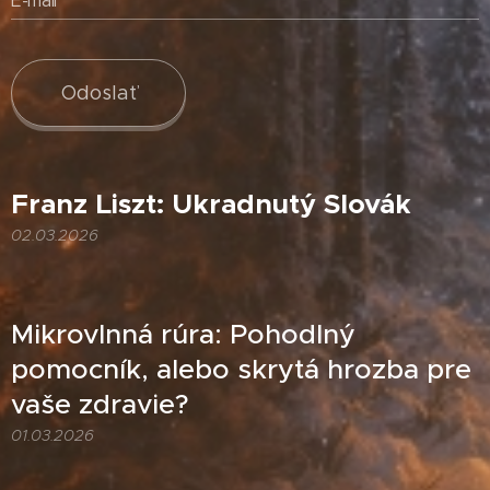
E-mail
Odoslať
Franz Liszt: Ukradnutý Slovák
02.03.2026
Mikrovlnná rúra: Pohodlný
pomocník, alebo skrytá hrozba pre
vaše zdravie?
01.03.2026