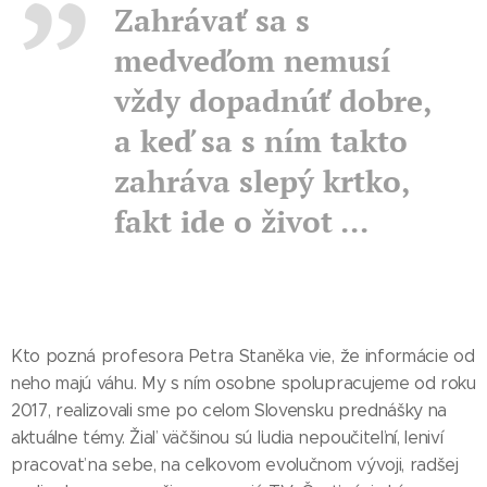
Zahrávať sa s
medveďom nemusí
vždy dopadnúť dobre,
a keď sa s ním takto
zahráva slepý krtko,
fakt ide o život ...
Kto pozná profesora Petra Staněka vie, že informácie od
neho majú váhu. My s ním osobne spolupracujeme od roku
2017, realizovali sme po celom Slovensku prednášky na
aktuálne témy. Žiaľ väčšinou sú ľudia nepoučiteľní, leniví
pracovať na sebe, na celkovom evolučnom vývoji, radšej