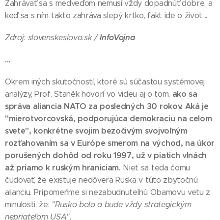
Zahrávať sa s medveďom nemusí vždy dopadnúť dobre, a
keď sa s ním takto zahráva slepý krtko, fakt ide o život ...
InfoVojna
Zdroj: slovenskeslovo.sk /
...
Okrem iných skutočností, ktoré sú súčasťou systémovej
ako sa
analýzy, Prof. Staněk hovorí vo videu aj o tom,
správa aliancia NATO za posledných 30 rokov. Aká je
"mierotvorcovská, podporujúca demokraciu na celom
svete", konkrétne svojim bezočivým svojvoľným
rozťahovaním sa v Európe smerom na východ, na úkor
porušených dohôd od roku 1997, už v piatich vlnách
až priamo k ruským hraniciam.
Niet sa teda čomu
čudovať, že existuje nedôvera Ruska v túto zbytočnú
alianciu. Pripomeňme si nezabudnuteľnú Obamovu vetu z
minulosti, že:
"Rusko bolo a bude vždy strategickým
nepriateľom USA".