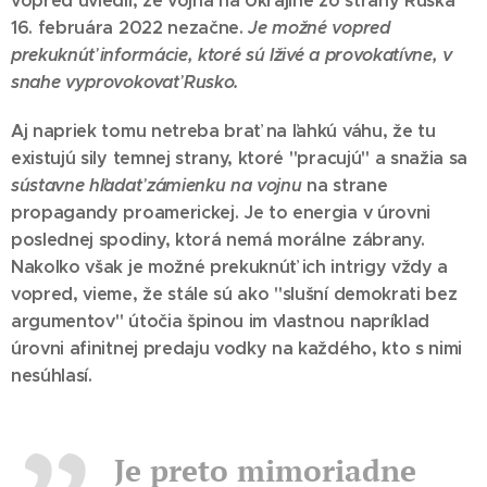
vopred uviedli, že vojna na Ukrajine zo strany Ruska
16. februára 2022 nezačne.
Je možné vopred
prekuknúť informácie, ktoré sú lživé a provokatívne, v
snahe vyprovokovať Rusko.
Aj napriek tomu netreba brať na ľahkú váhu, že tu
existujú sily temnej strany, ktoré "pracujú" a snažia sa
sústavne hľadať zámienku na vojnu
na strane
propagandy proamerickej. Je to energia v úrovni
poslednej spodiny, ktorá nemá morálne zábrany.
Nakoľko však je možné prekuknúť ich intrigy vždy a
vopred, vieme, že stále sú ako "slušní demokrati bez
argumentov" útočia špinou im vlastnou napríklad
úrovni afinitnej predaju vodky na každého, kto s nimi
nesúhlasí.
Je preto mimoriadne