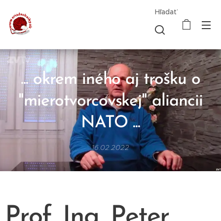
Hľadať
... okrem iného aj trošku o
"mierotvorcovskej" aliancii
NATO ...
16.02.2022
Prof. Ing. Peter