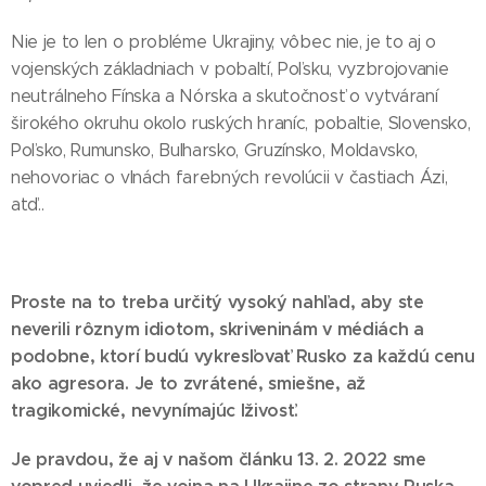
Nie je to len o probléme Ukrajiny, vôbec nie, je to aj o
vojenských základniach v pobaltí, Poľsku, vyzbrojovanie
neutrálneho Fínska a Nórska a skutočnosť o vytváraní
širokého okruhu okolo ruských hraníc, pobaltie, Slovensko,
Poľsko, Rumunsko, Bulharsko, Gruzínsko, Moldavsko,
nehovoriac o vlnách farebných revolúcii v častiach Ázi,
atď..
Proste na to treba určitý vysoký nahľad, aby ste
neverili rôznym idiotom, skriveninám v médiách a
podobne, ktorí budú vykresľovať Rusko za každú cenu
ako agresora. Je to zvrátené, smiešne, až
tragikomické, nevynímajúc lživosť.
Je pravdou, že aj v našom článku 13. 2. 2022 sme