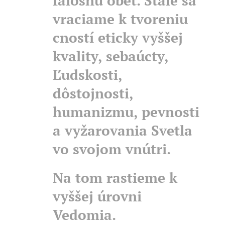
falošnú obeť. Stále sa
vraciame k tvoreniu
cností eticky vyššej
kvality, sebaúcty,
Ľudskosti,
dôstojnosti,
humanizmu, pevnosti
a vyžarovania Svetla
vo svojom vnútri.
Na tom rastieme k
vyššej úrovni
Vedomia.