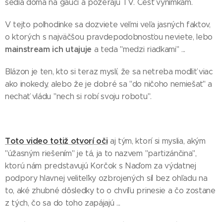
sedia doma na gauči a pozerajú TV. Česť výnimkám.
V tejto polhodinke sa dozviete veľmi veľa jasných faktov,
o ktorých s najväčšou pravdepodobnosťou neviete, lebo
mainstream ich utajuje
a teda "medzi riadkami" ...
Blázon je ten, kto si teraz myslí, že sa netreba modliť viac
ako inokedy, alebo že je dobré sa "do ničoho nemiešať" a
nechať vládu "nech si robí svoju robotu".
Toto video totiž otvorí oči
aj tým, ktorí si myslia, akým
"úžasným riešením" je tá, ja to nazvem "partizánčina",
ktorú nám predstavujú Korčok s Naďom za výdatnej
podpory hlavnej veliteľky ozbrojených síl bez ohľadu na
to, aké zhubné dôsledky to o chvíľu prinesie a čo zostane
z tých, čo sa do toho zapájajú ...