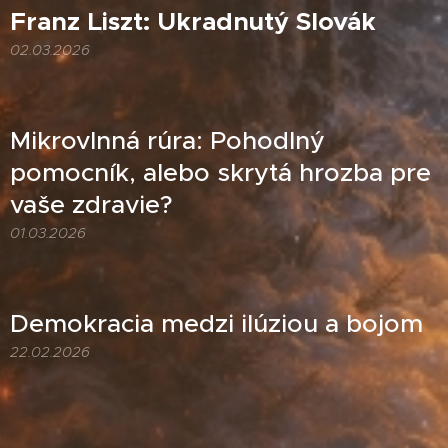
Franz Liszt: Ukradnutý Slovák
02.03.2026
Mikrovlnná rúra: Pohodlný
pomocník, alebo skrytá hrozba pre
vaše zdravie?
01.03.2026
Demokracia medzi ilúziou a bojom
22.02.2026