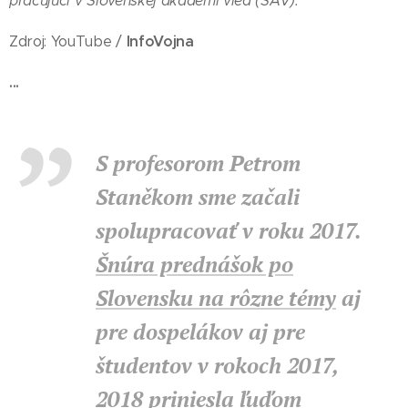
pracujúci v Slovenskej akadémi vied (SAV).
InfoVojna
Zdroj: YouTube /
...
S profesorom Petrom
Staněkom sme začali
spolupracovať v roku 2017.
Šnúra prednášok po
Slovensku na rôzne témy
aj
pre dospelákov aj pre
študentov v rokoch 2017,
2018 priniesla ľuďom