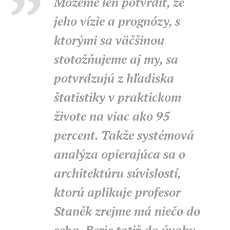
Môžeme len potvrdiť, že
jeho vízie a prognózy, s
ktorými sa väčšinou
stotožňujeme aj my, sa
potvrdzujú z hľadiska
štatistiky v praktickom
živote na viac ako 95
percent. Takže systémová
analýza opierajúca sa o
architektúru súvislostí,
ktorú aplikuje profesor
Staněk zrejme má niečo do