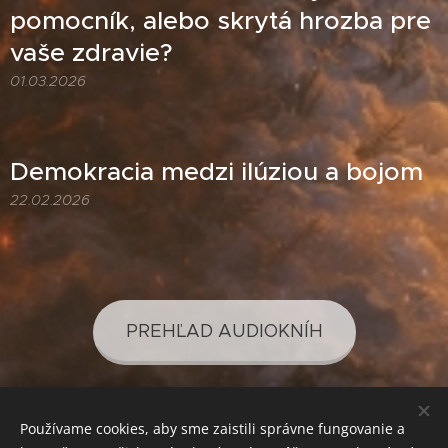
pomocník, alebo skrytá hrozba pre
vaše zdravie?
01.03.2026
Demokracia medzi ilúziou a bojom
22.02.2026
PREHĽAD AUDIOKNÍH
Používame cookies, aby sme zaistili správne fungovanie a
PREHĽAD PODCASTOV