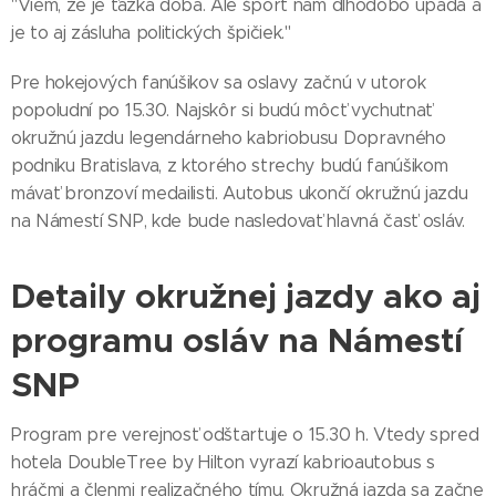
"Viem, že je ťažká doba. Ale šport nám dlhodobo upadá a
je to aj zásluha politických špičiek."
Pre hokejových fanúšikov sa oslavy začnú v utorok
popoludní po 15.30. Najskôr si budú môcť vychutnať
okružnú jazdu legendárneho kabriobusu Dopravného
podniku Bratislava, z ktorého strechy budú fanúšikom
mávať bronzoví medailisti. Autobus ukončí okružnú jazdu
na Námestí SNP, kde bude nasledovať hlavná časť osláv.
Detaily okružnej jazdy ako aj
programu osláv na Námestí
SNP
Program pre verejnosť odštartuje o 15.30 h. Vtedy spred
hotela DoubleTree by Hilton vyrazí kabrioautobus s
hráčmi a členmi realizačného tímu. Okružná jazda sa začne