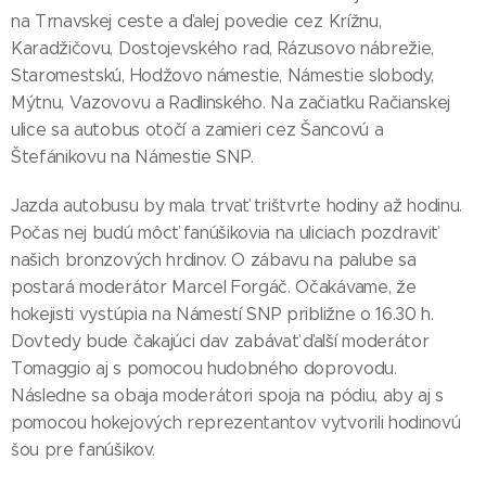
na Trnavskej ceste a ďalej povedie cez Krížnu,
Karadžičovu, Dostojevského rad, Rázusovo nábrežie,
Staromestskú, Hodžovo námestie, Námestie slobody,
Mýtnu, Vazovovu a Radlinského. Na začiatku Račianskej
ulice sa autobus otočí a zamieri cez Šancovú a
Štefánikovu na Námestie SNP.
Jazda autobusu by mala trvať trištvrte hodiny až hodinu.
Počas nej budú môcť fanúšikovia na uliciach pozdraviť
našich bronzových hrdinov. O zábavu na palube sa
postará moderátor Marcel Forgáč. Očakávame, že
hokejisti vystúpia na Námestí SNP približne o 16.30 h.
Dovtedy bude čakajúci dav zabávať ďalší moderátor
Tomaggio aj s pomocou hudobného doprovodu.
Následne sa obaja moderátori spoja na pódiu, aby aj s
pomocou hokejových reprezentantov vytvorili hodinovú
šou pre fanúšikov.