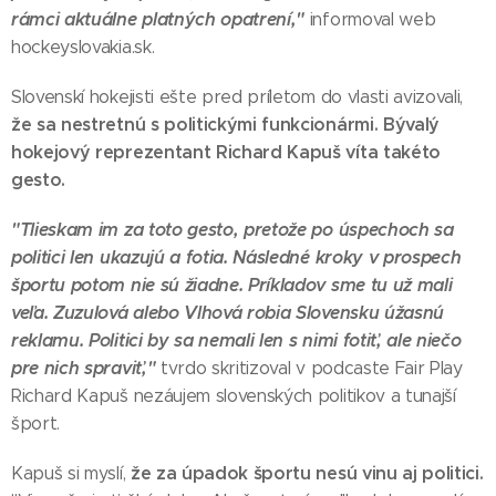
rámci aktuálne platných opatrení,"
informoval web
hockeyslovakia.sk.
Slovenskí hokejisti ešte pred príletom do vlasti avizovali,
že sa nestretnú s politickými funkcionármi. Bývalý
hokejový reprezentant Richard Kapuš víta takéto
gesto.
"Tlieskam im za toto gesto, pretože po úspechoch sa
politici len ukazujú a fotia. Následné kroky v prospech
športu potom nie sú žiadne. Príkladov sme tu už mali
veľa. Zuzulová alebo Vlhová robia Slovensku úžasnú
reklamu. Politici by sa nemali len s nimi fotiť, ale niečo
pre nich spraviť,"
tvrdo skritizoval v podcaste Fair Play
Richard Kapuš nezáujem slovenských politikov a tunajší
šport.
že za úpadok športu nesú vinu aj politici.
Kapuš si myslí,