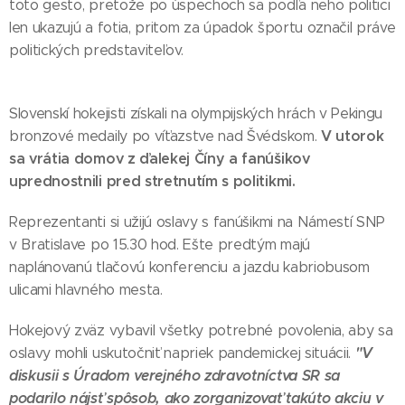
toto gesto, pretože po úspechoch sa podľa neho politici
len ukazujú a fotia, pritom za úpadok športu označil práve
politických predstaviteľov.
Slovenskí hokejisti získali na olympijských hrách v Pekingu
V utorok
bronzové medaily po víťazstve nad Švédskom.
sa vrátia domov z ďalekej Číny a fanúšikov
uprednostnili pred stretnutím s politikmi.
Reprezentanti si užijú oslavy s fanúšikmi na Námestí SNP
v Bratislave po 15.30 hod. Ešte predtým majú
naplánovanú tlačovú konferenciu a jazdu kabriobusom
ulicami hlavného mesta.
Hokejový zväz vybavil všetky potrebné povolenia, aby sa
"V
oslavy mohli uskutočniť napriek pandemickej situácii.
diskusii s Úradom verejného zdravotníctva SR sa
podarilo nájsť spôsob, ako zorganizovať takúto akciu v