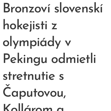
Bronzoví slovenskí
hokejisti z
olympiády v
Pekingu odmietli
stretnutie s
Čaputovou,
Kollárom a