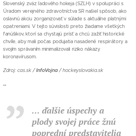
Slovenský zväz ľadového hokeja (SZĽH) v spolupráci s
Úradom verejného zdravotníctva SR našiel spôsob, ako
oslavnú akciu zorganizovať v súlade s aktuálne platnými
opatreniami. V tejto súvislosti preto žiadame všetkých
fanúšikov, ktorí sa chystajú prísť a chcú zažiť historické
chvíle, aby mali počas podujatia nasadené respirátory a
svojím správaním minimalizovali riziko nákazy
koronavírusom.
InfoVojna
Zdroj: cas.sk /
/ hockeyslovakia.sk
...
... ďalšie úspechy a
plody svojej práce žnú
poprední predstavitelia