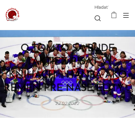
Hľadať
O TOMTO SA BUDE
TAKTIEŽ PÍSAŤ V
KNIHÁCH ... HANBA AKO
REMEŇ PRE NAŠE ELITY ...
22.02.2022