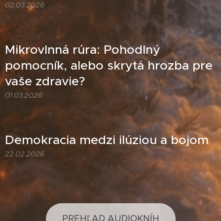
02.03.2026
Mikrovlnná rúra: Pohodlný
pomocník, alebo skrytá hrozba pre
vaše zdravie?
01.03.2026
Demokracia medzi ilúziou a bojom
22.02.2026
PREHĽAD AUDIOKNÍH