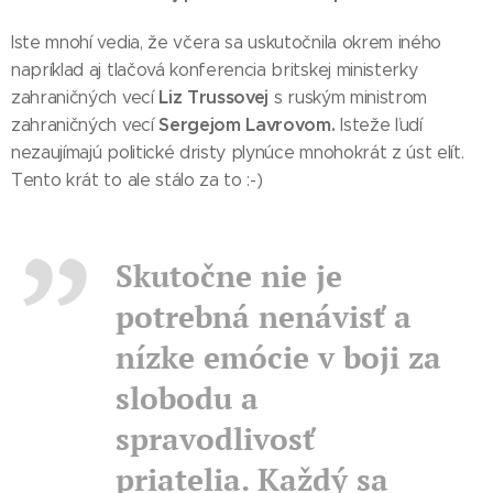
Iste mnohí vedia, že včera sa uskutočnila okrem iného
napríklad aj tlačová konferencia britskej ministerky
Liz Trussovej
zahraničných vecí
s ruským ministrom
Sergejom Lavrovom.
zahraničných vecí
Isteže ľudí
nezaujímajú politické dristy plynúce mnohokrát z úst elít.
Tento krát to ale stálo za to :-)
Skutočne nie je
potrebná nenávisť a
nízke emócie v boji za
slobodu a
spravodlivosť
priatelia. Každý sa