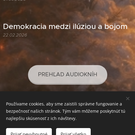
Demokracia medzi ilúziou a bojom
22.02.2026
PREHĽAD AUDIOKNÍH
Používame cookies, aby sme zaistili správne fungovanie a
PREHĽAD PODCASTOV
bezpečnosť našich stránok. Tým vám môžeme poskytnúť tú
najlepšiu skúsenosť z ich návštevy.
Prijať nevyhnutné
Prijať všetko