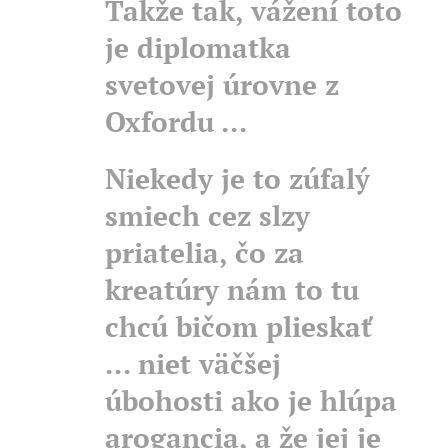
Takže tak, vážení toto
je diplomatka
svetovej úrovne z
Oxfordu ...
Niekedy je to zúfalý
smiech cez slzy
priatelia, čo za
kreatúry nám to tu
chcú bičom plieskať
... niet väčšej
úbohosti ako je hlúpa
arogancia, a že jej je