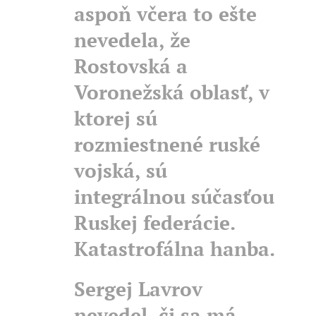
aspoň včera to ešte
nevedela, že
Rostovská a
Voronežská oblasť, v
ktorej sú
rozmiestnené ruské
vojská, sú
integrálnou súčasťou
Ruskej federácie.
Katastrofálna hanba.
Sergej Lavrov
nevedel, či sa má