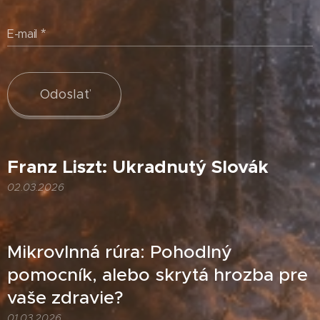
E-mail
Odoslať
Franz Liszt: Ukradnutý Slovák
02.03.2026
Mikrovlnná rúra: Pohodlný
pomocník, alebo skrytá hrozba pre
vaše zdravie?
01.03.2026