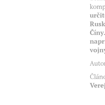
komp
urči
Ruske
Číny.
napr
vojn
Autor
Článo
Vere