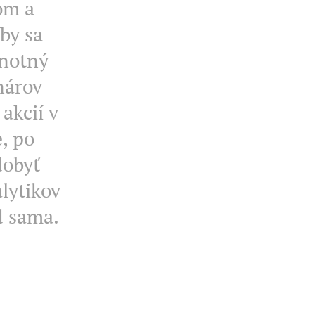
om a
by sa
dnotný
nárov
akcií v
, po
dobyť
lytikov
d sama.