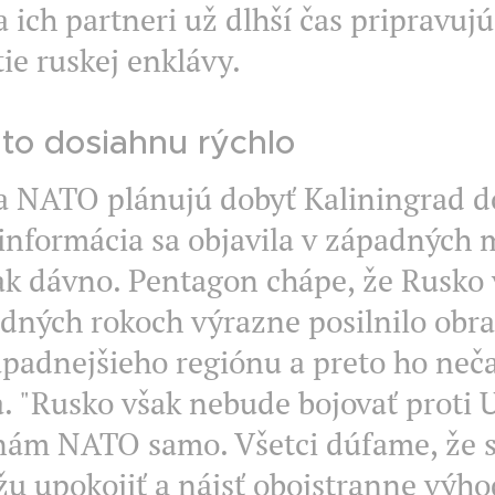
 ich partneri už dlhší čas pripravuj
ie ruskej enklávy.
 to dosiahnu rýchlo
a NATO plánujú dobyť Kaliningrad d
informácia sa objavila v západných
ak dávno. Pentagon chápe, že Rusko 
dných rokoch výrazne posilnilo obr
padnejšieho regiónu a preto ho neč
. "Rusko však nebude bojovať proti 
nám NATO samo. Všetci dúfame, že s
u upokojiť a nájsť obojstranne výh