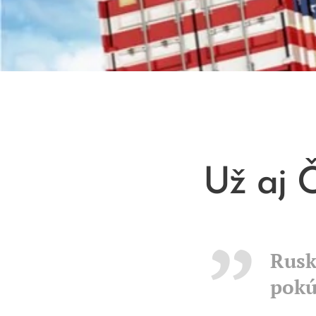
Už aj 
Rusk
pokú