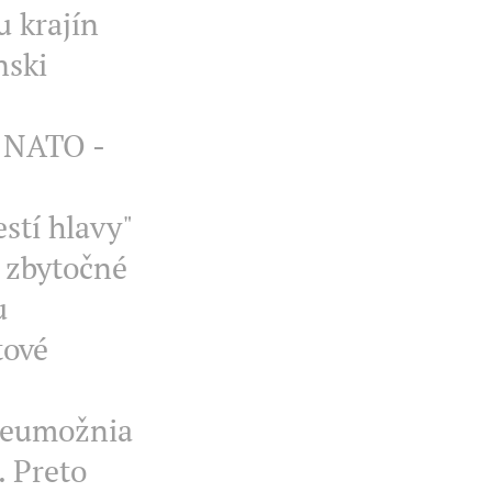
 krajín
nski
i NATO -
estí hlavy"
y zbytočné
u
tové
 neumožnia
 Preto