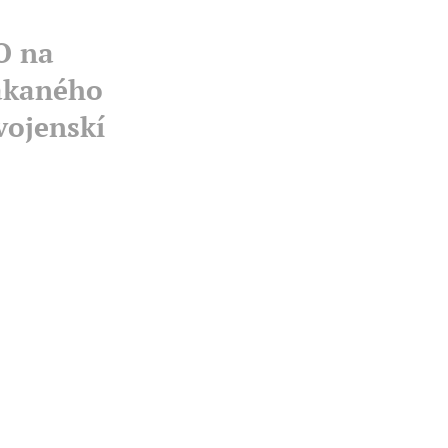
O na
akaného
vojenskí