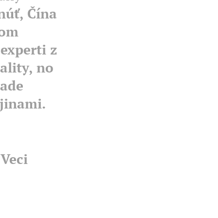
núť, Čína
kom
 experti z
ality, no
pade
jinami.
/
Veci