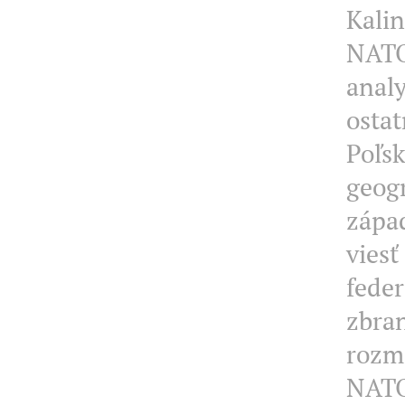
Kali
NATO 
analy
ostat
Poľsk
geogr
západ
viesť
feder
zbran
rozmi
NATO