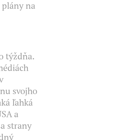
ú plány na
o týždňa.
 médiách
v
anu svojho
aká ľahká
USA a
a strany
odný