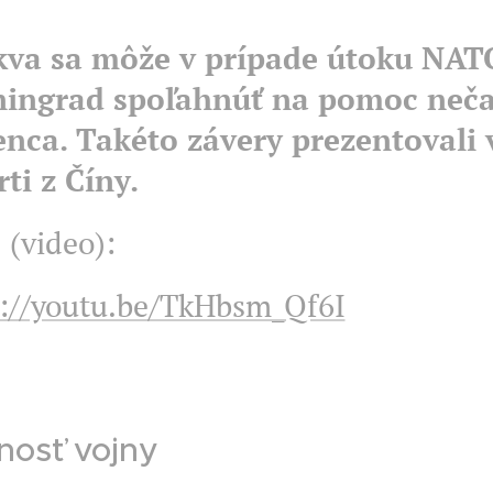
va sa môže v prípade útoku NAT
ningrad spoľahnúť na pomoc neč
enca. Takéto závery prezentovali 
ti z Číny.
 (video):
s://youtu.be/TkHbsm_Qf6I
osť vojny