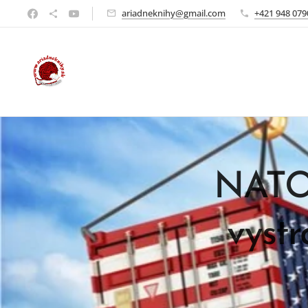
ariadneknihy@gmail.com
+421 948 079
NATO 
vystrá