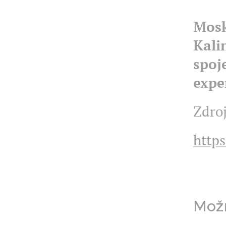
Mosk
Kali
spoj
exper
Zdroj
http
Možn