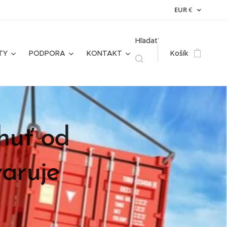
EUR
€
Hľadať
TY
PODPORA
KONTAKT
Košík
huť od
varuje