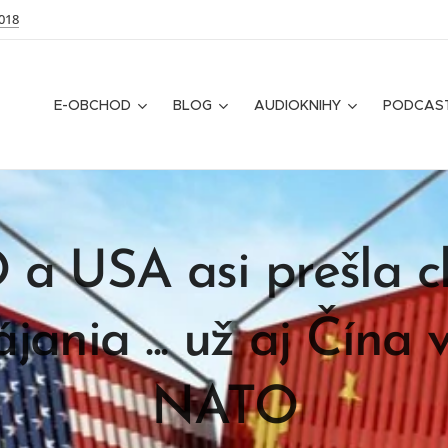
018
E-OBCHOD
BLOG
AUDIOKNIHY
PODCAS
a USA asi prešla c
jania ... u
ž aj Čína 
NATO