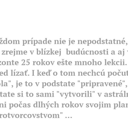
ždom prípade nie je nepodstatné,
 zrejme v blízkej budúcnosti a aj 
zonte 25 rokov ešte mnoho lekcii
ed lízať. I keď o tom nechcú počuť
a", je to v podstate "pripravené",
ate si to sami "vytvorili" v astrál
ni počas dlhých rokov svojim pl
rotvorcovstvom" ...