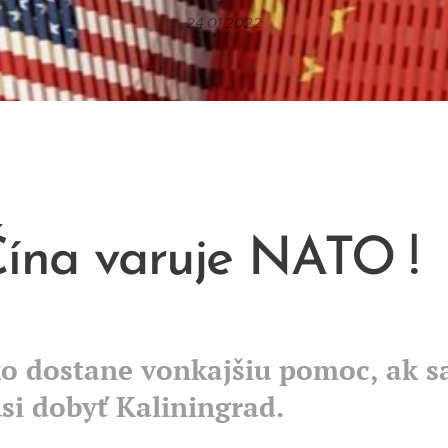
24.01.2022
Čína varuje NATO
!
o dostane vonkajšiu pomoc, ak 
si dobyť Kaliningrad.