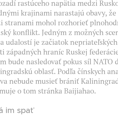
ozadí rastúceho napätia medzi Rusk
nými krajinami narastajú obavy, že 
i stranami mohol rozhorieť plnoho
ský konflikt. Jedným z možných sce
a udalostí je začiatok nepriateľských 
ti západných hraníc Ruskej federácie
om bude nasledovať pokus síl NATO 
ingradskú oblasť. Podľa čínskych ana
va nebude musieť brániť Kaliningra
muje o tom stránka Baijiahao.
 im spať