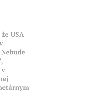
 že USA
v
. Nebude
,
 v
nej
anetárnym