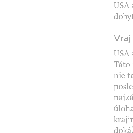
USA a
dobyt
Vraj
USA 
Táto 
nie t
posle
najzá
úloha
kraji
dokáž