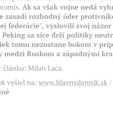
romis.
Ak sa však vojne nedá vyh
te zasadí rozhodný úder protivní
j federácie", vyslovili svoj názor
 Peking sa síce drží politiky neutr
iek tomu nezostane bokom v prí
y medzi Ruskom a západnými kra
 článku: Milan Laca.
k vyšiel na:
www.hlavnydennik.sk
jné