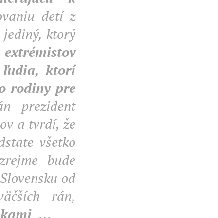
vaniu detí z
jediný, ktorý
 extrémistov
ľudia, ktorí
o rodiny pre
Pán prezident
ov a tvrdí, že
dstate všetko
e zrejme bude
a Slovensku od
äčších rán,
kami ...