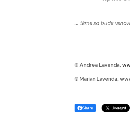
... téme sa bude venova
© Andrea Lavenda,
ww
© Marian Lavenda, www
Share