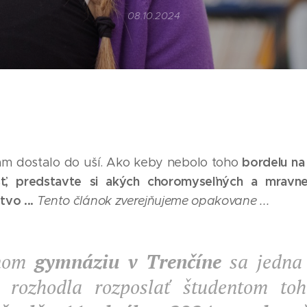
08.10.2024
bordelu na
nám dostalo do uší. Ako keby nebolo toho
sť, predstavte si akých choromyseľných a mravn
tvo ...
Tento článok zverejňujeme opakovane ...
dnom
gymnáziu v Trenčíne
sa jedna
a rozhodla rozposlať študentom to