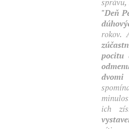
správu,
"Deň Pe
dúhovýc
rokov. 
zúčast
pocitu
odmenu
dvomi
spomín
minulos
ich zí
vystave