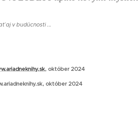
ť aj v budúcnosti ...
w.ariadneknihy.sk
, októ
ber 2024
.ariadneknihy.sk, október
2024