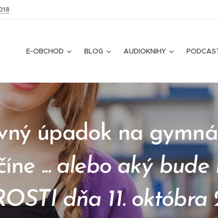
018
E-OBCHOD
BLOG
AUDIOKNIHY
PODCAS
vný úpadok na gymnáz
číne
... alebo aký bud
OSTI dňa 11. októbra 