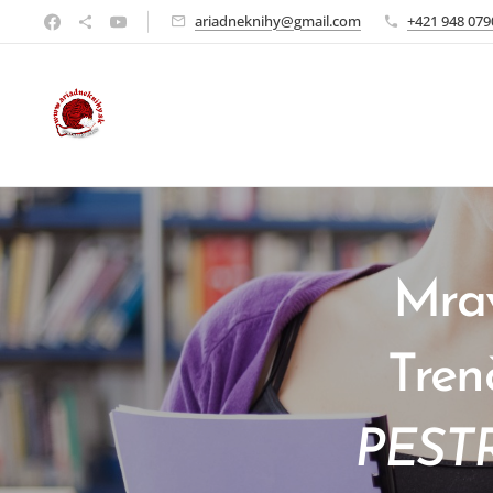
ariadneknihy@gmail.com
+421 948 079
Mra
Tren
PESTR