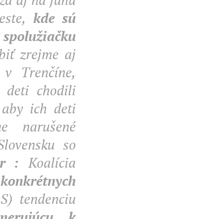
ste,
kde sú
 spolužiačku
iť zrejme aj
a v Trenčíne,
deti chodili
 aby ich deti
ne narušené
Slovensku so
er :
Koalícia
 konkrétnych
S) tendenciu
merujúcu k