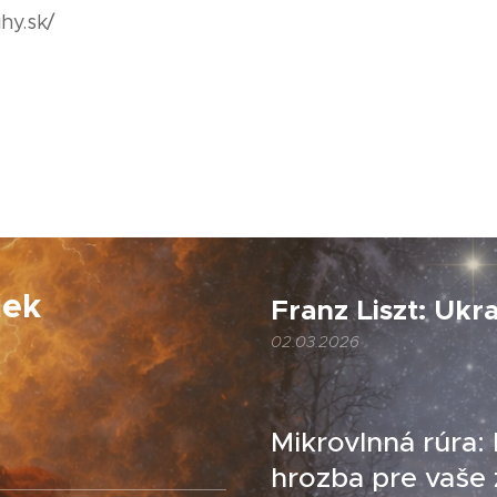
hy.sk/
iek
Franz Liszt: Ukr
02.03.2026
Mikrovlnná rúra:
hrozba pre vaše 