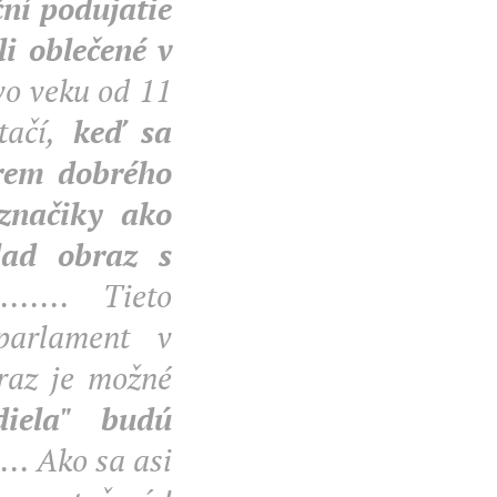
ní podujatie
li oblečené v
 vo veku od 11
stačí,
keď sa
krem dobrého
značiky ako
lad obraz s
....... Tieto
parlament v
raz je možné
iela" budú
.... Ako sa asi