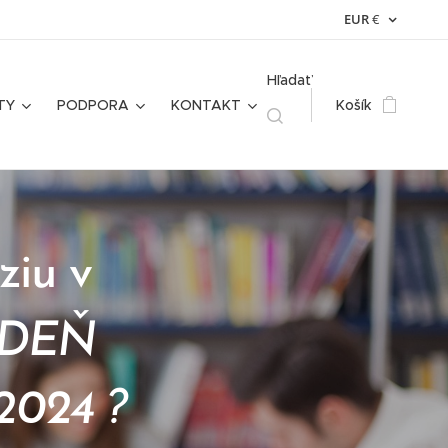
EUR
€
Hľadať
TY
PODPORA
KONTAKT
Košík
iu v
e DEŇ
2024 ?