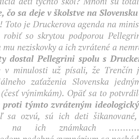
dičia detí týchto škôl? Mnohí sú totá
, čo sa deje v školstve na Slovensku
 ! Toto je Druckerova agenda na minist
 robiť so skrytou podporou Pellegri
 mu neziskovky a ich zvrátené a nemra
y dostal Pellegrini spolu s Druc
v minulosti už písali, že Trenčín j
iálneho zaťaženia Slovenska jedn
v (česť výnimkám). Opäť sa to potvrdil
e
proti týmto zvráteným ideologick
ľ sa ozvú, sú ich deti šikanované
ť na ich známkach ................
dom podobné gymnázium sa nachádz