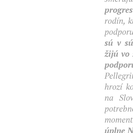
progres
rodín, 
podporu
sú v sú
žijú vo
podpor
Pellegri
hrozí k
na Slov
potrebné
moment
úplne 