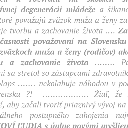
ívnej degenerácii mládeže
a šikano
ktoré považujú zväzok muža a ženy za 
je tvorbu a zachovanie života ....
Za
časnosti považovaní na Slovensku 
 zväzkoch m
uža a ženy (rodičov) ak
u a zachovanie života
........ 
ni sa stretol so zástupcami zdravotník
olaps ....... nekolabuje náhodou v po
ensku ?! .................. Žiaľ, ž
, aby začali tvoriť priaznivý vývoj n
álneho postupného zahojenia najv
NOVÍ
ĽUDIA s úplne novými myšlien