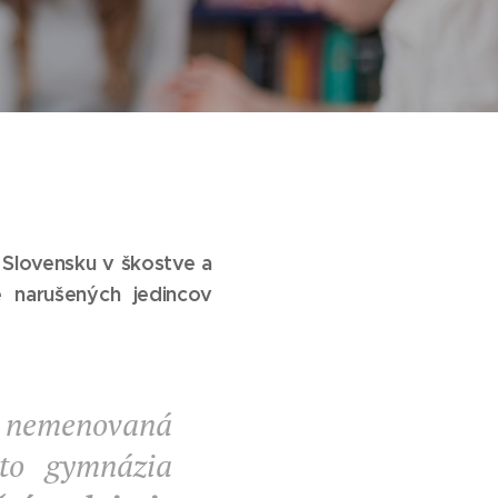
 Slovensku v škostve a
e narušených jedincov
 nemenovaná
hto gymnázia