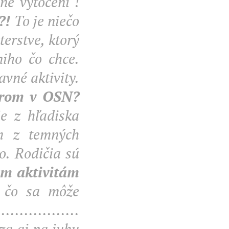
lne vytočení !
?!
To je niečo
erstve, ktorý
niho čo chce.
vné aktivity.
kerom v OSN?
e z hľadiska
ým z temných
o. Rodičia sú
ým aktivitám
, čo sa môže
............
a aj na juhu