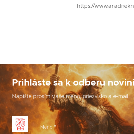
https://www.ariadnekni
Prihláste sa k odberu novin
Napíšte prosím Vaše meno, priezvisko a e-mail.
Meno