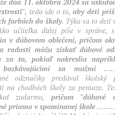
že dňa 11. októbra 2024 sa uskutoč
strosti"
, teda ide o to,
aby deti priš
h farbách do školy
. Týka sa to detí
Ako učiteľka ďalej píše v správe, 
nia v dúhovom oblečení, pričom o
 a radosti môžu získať dúhové od
 za to, pokiaľ nakreslia naprík
 bozkávajúcimi sa mužmi
.....
ané odznačiky predával školský 
ti na chodbách školy za peniaze. Te
skať zadarmo,
pričom "dúhové d
né priamo v spomínanej škole
.......