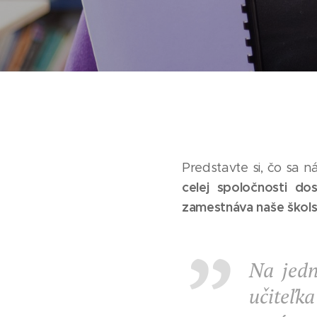
Predstavte si, čo sa 
celej spoločnosti do
zamestnáva naše škols
Na je
učiteľk