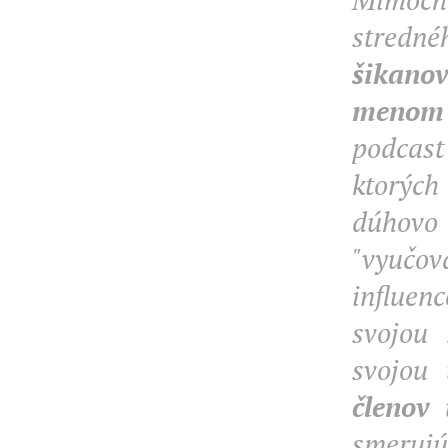
stredné
šikanov
menom 
podcast
ktorých
dúhovo
"vyučo
influen
svojou 
svojou
členov
smeru