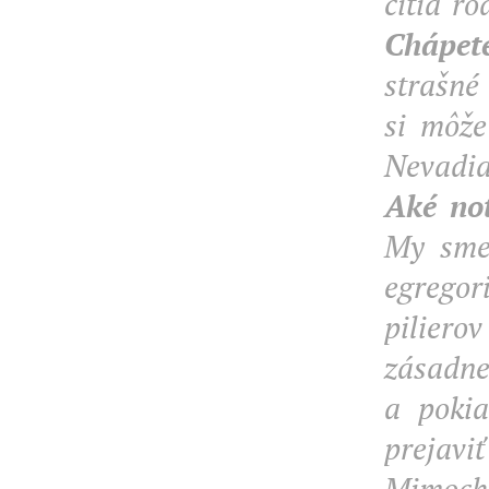
cítia ro
Chápete
strašné
si môže
Nevadia
Aké not
My sme 
egregor
piliero
zásadn
a pokia
prejavi
Mimocho