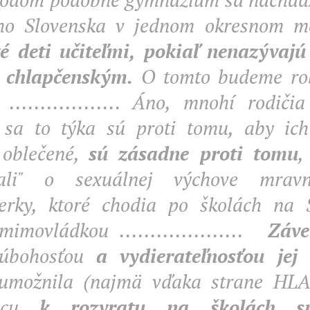
ho Slovenska v jednom okresnom me
é deti učiteľmi, pokiaľ nenazývajú
chlapčenským.
O tomto budeme rob
 .................. Áno, mnohí rodiči
 sa to týka sú proti tomu, aby ich 
 oblečené,
sú zásadne proti tomu
,
vali" o sexuálnej výchove mrav
cerky, ktoré chodia po školách na 
mimovládkou ....................
Záv
 úbohosťou
a vydierateľnosťou jej
umožnila (najmä vďaka strane HLA
júcu
k rozvratu na školách s