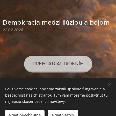
Demokracia medzi ilúziou a bojom
22.02.2026
PREHĽAD AUDIOKNÍH
Používame cookies, aby sme zaistili správne fungovanie a
PREHĽAD PODCASTOV
bezpečnosť našich stránok. Tým vám môžeme poskytnúť tú
najlepšiu skúsenosť z ich návštevy.
Prijať nevyhnutné
Prijať všetko