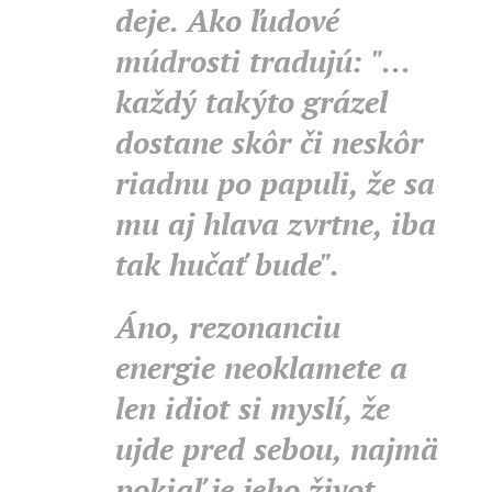
deje. Ako ľudové
múdrosti tradujú: "...
každý takýto grázel
dostane skôr či neskôr
riadnu po papuli, že sa
mu aj hlava zvrtne, iba
tak hučať bude".
Áno, rezonanciu
energie neoklamete a
len idiot si myslí, že
ujde pred sebou, najmä
pokiaľ je jeho život