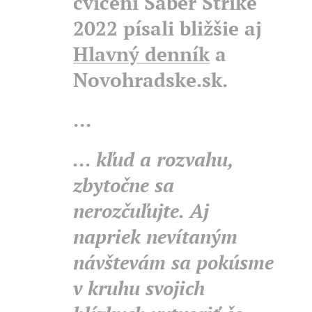
cvičení Saber Strike
2022 písali bližšie aj
Hlavný denník
a
Novohradske.sk.
...
... kľud a rozvahu,
zbytočne sa
nerozčuľujte. Aj
napriek nevítaným
návštevám sa pokúsme
v kruhu svojich