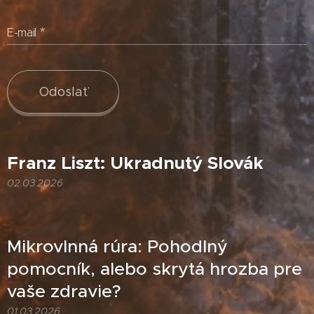
E-mail
Odoslať
Franz Liszt: Ukradnutý Slovák
02.03.2026
Mikrovlnná rúra: Pohodlný
pomocník, alebo skrytá hrozba pre
vaše zdravie?
01.03.2026