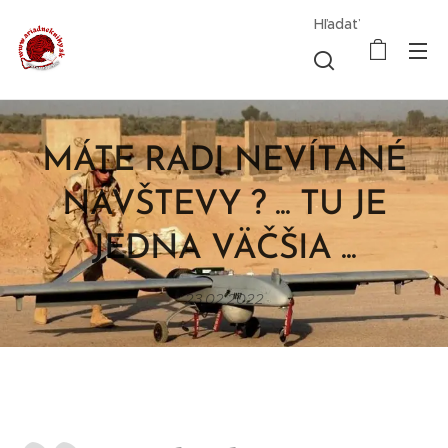
Hľadať
MÁTE RADI NEVÍTANÉ
NÁVŠTEVY ? ... TU JE
JEDNA VÄČŠIA ...
23.02.2022