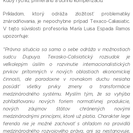
Kuby rýchlu, primeranú a účinnú kompenzáciu.
Príkladom, ktorý odráža zložitosť problematiky
znárodňovania, je nepochybne prípad Texaco-Caliasiatic.
V tejto súvislosti profesorka María Luisa Espada Ramos
upozorňuje:
"Právna situácia sa sama o sebe odráža v možnostiach
sudcu Dupuya. Texasko-Calisiatický rozsudok je
veľkolepým úsilím o rozvinutie internacionalistických
prvkov prítomných v nových oblastiach ekonomickej
činnosti, ale paradoxne v rovnakom duchu nesiaha
posúdiť všetky prvky zmeny a transformácie
medzinárodného systému. Myslím tým, že sa vyhýba
zohľadňovaniu nových foriem normatívnej produkcie,
nových záujmov štátov chránených novými
medzinárodnými princípmi, ktoré už platia. Charakter lege
ferenda nie je možné zachovať s ohľadom na pravidlá
medzinárodného rozvojového práva, ani sa nestanovuje,