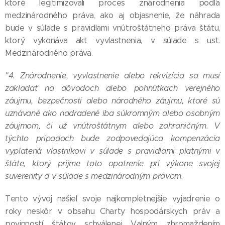
ktoré legitimizovali proces znárodnenia podľa
medzinárodného práva, ako aj objasnenie, že náhrada
bude v súlade s pravidlami vnútroštátneho práva štátu,
ktorý vykonáva akt vyvlastnenia, v súlade s ust.
Medzinárodného práva.
"4. Znárodnenie, vyvlastnenie alebo rekvizícia sa musí
zakladať na dôvodoch alebo pohnútkach verejného
záujmu, bezpečnosti alebo národného záujmu, ktoré sú
uznávané ako nadradené iba súkromným alebo osobným
záujmom, či už vnútroštátnym alebo zahraničným. V
týchto prípadoch bude zodpovedajúca kompenzácia
vyplatená vlastníkovi v súlade s pravidlami platnými v
štáte, ktorý prijme toto opatrenie pri výkone svojej
suverenity a v súlade s medzinárodným právom.
Tento vývoj našiel svoje najkompletnejšie vyjadrenie o
roky neskôr v obsahu Charty hospodárskych práv a
povinností štátov schválenej Valným zhromaždením