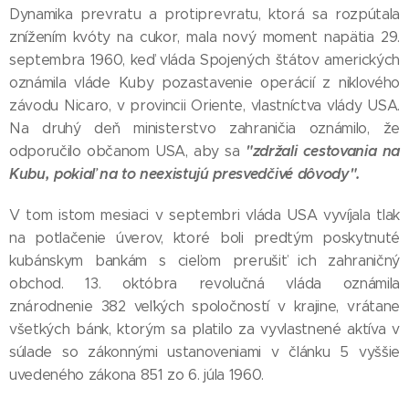
Dynamika prevratu a protiprevratu, ktorá sa rozpútala
znížením kvóty na cukor, mala nový moment napätia 29.
septembra 1960, keď vláda Spojených štátov amerických
oznámila vláde Kuby pozastavenie operácií z niklového
závodu Nicaro, v provincii Oriente, vlastníctva vlády USA.
Na druhý deň ministerstvo zahraničia oznámilo, že
"zdržali cestovania na
odporučilo občanom USA, aby sa
Kubu, pokiaľ na to neexistujú presvedčivé dôvody".
V tom istom mesiaci v septembri vláda USA vyvíjala tlak
na potlačenie úverov, ktoré boli predtým poskytnuté
kubánskym bankám s cieľom prerušiť ich zahraničný
obchod. 13. októbra revolučná vláda oznámila
znárodnenie 382 veľkých spoločností v krajine, vrátane
všetkých bánk, ktorým sa platilo za vyvlastnené aktíva v
súlade so zákonnými ustanoveniami v článku 5 vyššie
uvedeného zákona 851 zo 6. júla 1960.