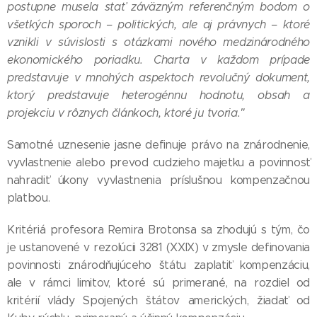
postupne musela stať záväzným referenčným bodom o
všetkých sporoch – politických, ale aj právnych – ktoré
vznikli v súvislosti s otázkami nového medzinárodného
ekonomického poriadku. Charta v každom prípade
predstavuje v mnohých aspektoch revolučný dokument,
ktorý predstavuje heterogénnu hodnotu, obsah a
projekciu v rôznych článkoch, ktoré ju tvoria."
Samotné uznesenie jasne definuje právo na znárodnenie,
vyvlastnenie alebo prevod cudzieho majetku a povinnosť
nahradiť úkony vyvlastnenia príslušnou kompenzačnou
platbou.
Kritériá profesora Remira Brotonsa sa zhodujú s tým, čo
je ustanovené v rezolúcii 3281 (XXIX) v zmysle definovania
povinnosti znárodňujúceho štátu zaplatiť kompenzáciu,
ale v rámci limitov, ktoré sú primerané, na rozdiel od
kritérií vlády Spojených štátov amerických, žiadať od