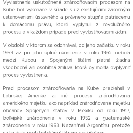
Vyvlastnenia uskutočnené znárodňovacím procesom na
Kube boli vykonané v súlade s už existujúcimi zákonnými
ustanoveniami ústavného a právneho stupňa patriacemu
k domácemu právu, ktoré vyplynuli z revolučného
procesu a v každom prípade pred vyvlastňovacími aktmi.
V období, v ktorom sa odohrávali, od jeho začiatku v roku
1959 až po jeho úplné ukončenie v roku 1962, nebola
medzi Kubou a Spojenými štátmi platná žiadna
všeobecná ani osobitná zmluva, ktorá by mohla ovplyvniť
proces vyvlastnenia.
Pred procesom znárodňovania na Kube prebiehali v
Latinskej Amerike aj iné procesy znárodňovania
amerického majetku, ako napríklad znárodňovanie majetku
občanov Spojených štátov v Mexiku od roku 1917,
bolívijské znárodnenie v roku 1952 a guatemalské
znárodnenie v roku 1953. Nezahŕňali Argentínu, pretože
sa to dialo proti britským štátnym príslušníkom.