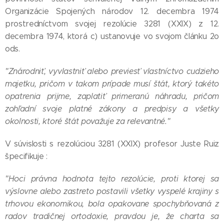
Organizácie Spojených národov 12. decembra 1974
prostredníctvom svojej rezolúcie 3281 (XXIX) z 12.
decembra 1974, ktorá c) ustanovuje vo svojom článku 2o
ods.
"Znárodniť, vyvlastniť alebo previesť vlastníctvo cudzieho
majetku, pričom v takom prípade musí štát, ktorý takéto
opatrenia prijme, zaplatiť primeranú náhradu, pričom
zohľadní svoje platné zákony a predpisy a všetky
okolnosti, ktoré štát považuje za relevantné."
V súvislosti s rezolúciou 3281 (XXIX) profesor Juste Ruiz
špecifikuje :
"Hoci právna hodnota tejto rezolúcie, proti ktorej sa
výslovne alebo zastreto postavili všetky vyspelé krajiny s
trhovou ekonomikou, bola opakovane spochybňovaná z
radov tradičnej ortodoxie, pravdou je, že charta sa