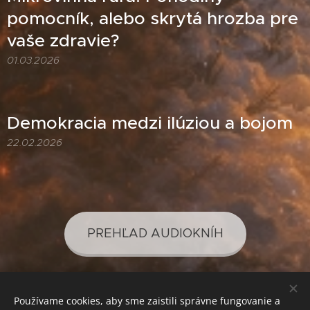
pomocník, alebo skrytá hrozba pre
vaše zdravie?
01.03.2026
Demokracia medzi ilúziou a bojom
22.02.2026
PREHĽAD AUDIOKNÍH
Používame cookies, aby sme zaistili správne fungovanie a