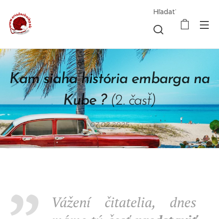
Hľadať
Kam siaha história embarga na
Kube ?
(2. časť)
07.02.2025
Vážení čitatelia, dnes