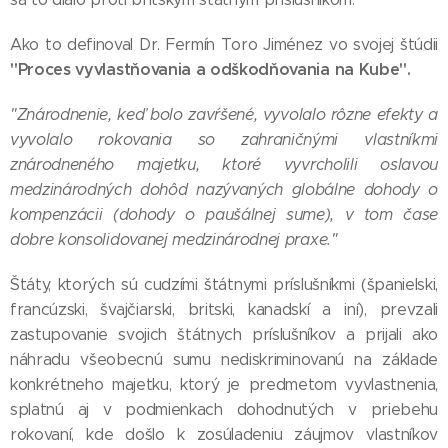
Ako to definoval Dr. Fermín Toro Jiménez vo svojej štúdii
"Proces vyvlastňovania a odškodňovania na Kube".
"Znárodnenie, keď bolo zavŕšené, vyvolalo rôzne efekty a
vyvolalo rokovania so zahraničnými vlastníkmi
znárodneného majetku, ktoré vyvrcholili oslavou
medzinárodných dohôd nazývaných globálne dohody o
kompenzácii (dohody o paušálnej sume), v tom čase
dobre konsolidovanej medzinárodnej praxe."
Štáty, ktorých sú cudzími štátnymi príslušníkmi (španielski,
francúzski, švajčiarski, britski, kanadskí a iní), prevzali
zastupovanie svojich štátnych príslušníkov a prijali ako
náhradu všeobecnú sumu nediskriminovanú na základe
konkrétneho majetku, ktorý je predmetom vyvlastnenia,
splatnú aj v podmienkach dohodnutých v priebehu
rokovaní, kde došlo k zosúladeniu záujmov vlastníkov