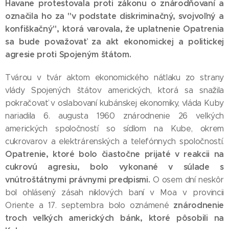
Havane protestovala proti zákonu o znárodňovaní a
označila ho za "v podstate diskriminačný, svojvoľný a
konfiškačný", ktorá varovala, že uplatnenie Opatrenia
sa bude považovať za akt ekonomickej a politickej
agresie proti Spojeným štátom.
Tvárou v tvár aktom ekonomického nátlaku zo strany
vlády Spojených štátov amerických, ktorá sa snažila
pokračovať v oslabovaní kubánskej ekonomiky, vláda Kuby
nariadila 6. augusta 1960 znárodnenie 26 veľkých
amerických spoločností so sídlom na Kube, okrem
cukrovarov a elektrárenských a telefónnych spoločností.
Opatrenie, ktoré bolo čiastočne prijaté v reakcii na
cukrovú agresiu, bolo vykonané v súlade s
vnútroštátnymi právnymi predpismi.
O osem dní neskôr
bol ohlásený zásah niklových baní v Moa v provincii
znárodnenie
Oriente a 17. septembra bolo oznámené
troch veľkých amerických bánk, ktoré pôsobili na