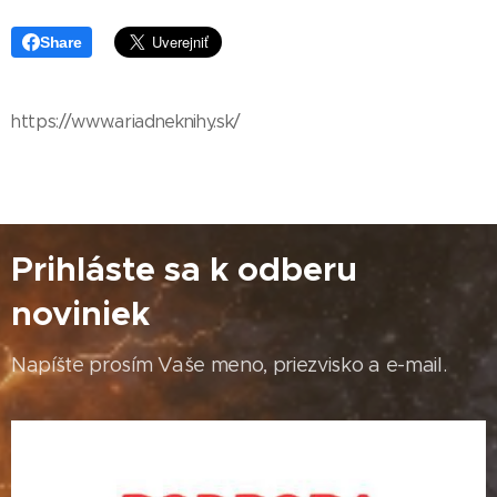
Share
https://www.ariadneknihy.sk/
Prihláste sa k odberu
noviniek
Napíšte prosím Vaše meno, priezvisko a e-mail.