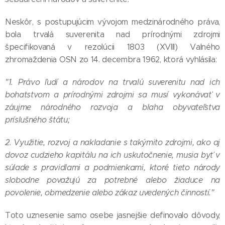
Neskôr, s postupujúcim vývojom medzinárodného práva,
bola trvalá suverenita nad prírodnými zdrojmi
špecifikovaná v rezolúcii 1803 (XVIII) Valného
zhromaždenia OSN zo 14. decembra 1962, ktorá vyhlásila:
"1. Právo ľudí a národov na trvalú suverenitu nad ich
bohatstvom a prírodnými zdrojmi sa musí vykonávať v
záujme národného rozvoja a blaha obyvateľstva
príslušného štátu;
2. Využitie, rozvoj a nakladanie s takýmito zdrojmi, ako aj
dovoz cudzieho kapitálu na ich uskutočnenie, musia byť v
súlade s pravidlami a podmienkami, ktoré tieto národy
slobodne považujú za potrebné alebo žiaduce na
povolenie, obmedzenie alebo zákaz uvedených činností."
Toto uznesenie samo osebe jasnejšie definovalo dôvody,