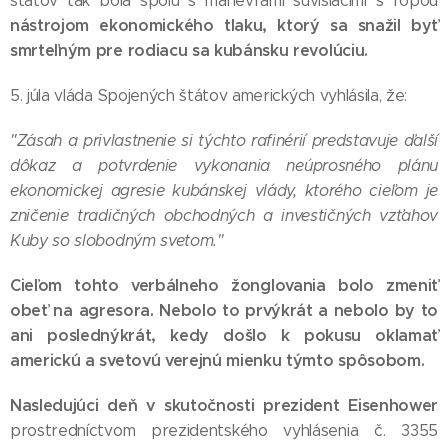
štátov tak bola spolu s manévrami súvisiacimi s ropou
nástrojom ekonomického tlaku,
ktorý sa snažil byť
smrteľným pre rodiacu sa kubánsku revolúciu.
5. júla vláda Spojených štátov amerických vyhlásila, že:
"Zásah a privlastnenie si týchto rafinérií predstavuje ďalší
dôkaz a potvrdenie vykonania neúprosného plánu
ekonomickej agresie kubánskej vlády, ktorého cieľom je
zničenie tradičných obchodných a investičných vzťahov
Kuby so slobodným svetom."
Cieľom tohto verbálneho žonglovania bolo zmeniť
obeť na agresora. Nebolo to prvýkrát a nebolo by to
ani poslednýkrát, kedy došlo k pokusu oklamať
americkú a svetovú verejnú mienku týmto spôsobom.
Nasledujúci deň v skutočnosti prezident Eisenhower
prostredníctvom prezidentského vyhlásenia č. 3355