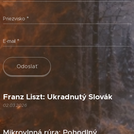
Priezvisko
E-mail
Odoslať
Franz Liszt: Ukradnutý Slovák
02.03.2026
Mikrovlnná rúra: Pohodlný