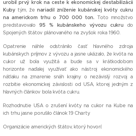
urobil prvý krok na ceste k ekonomickej destabilizácii
Kuby
nariadil zníženie kubánskej kvóty cukru
tým, že
na americkom trhu o 700 000 ton.
Toto množstvo
95 % kubánskeho vývozu cukru
predstavovalo
do
Spojených štátov plánovaného na zvyšok roka 1960.
Opatrenie náhle odstránilo časť hlavného zdroja
kubánskych príjmov z vývozu a jasne ukázalo, že kvóta na
cukor už bola využitá a bude sa v krátkodobom
horizonte naďalej využívať ako nástroj ekonomického
nátlaku na zmarenie snáh krajiny o nezávislý rozvoj a
rozbitie ekonomickej závislosti od USA, ktorej jedným z
hlavných článkov bola kvóta cukru.
Rozhodnutie USA o zrušení kvóty na cukor na Kube na
ich trhu jasne porušilo článok 19 Charty
Organizácie amerických štátov, ktorý hovorí: