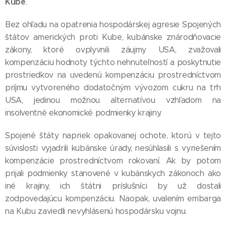
Kube
.
Bez ohľadu na opatrenia hospodárskej agresie Spojených
štátov amerických proti Kube, kubánske znárodňovacie
zákony, ktoré ovplyvnili záujmy USA, zvažovali
kompenzáciu hodnoty týchto nehnuteľností a poskytnutie
prostriedkov na uvedenú kompenzáciu prostredníctvom
príjmu vytvoreného dodatočným vývozom cukru na trh
USA, jedinou možnou alternatívou vzhľadom na
insolventné ekonomické podmienky krajiny.
Spojené štáty napriek opakovanej ochote, ktorú v tejto
súvislosti vyjadrili kubánske úrady, nesúhlasili s vyriešením
kompenzácie prostredníctvom rokovaní. Ak by potom
prijali podmienky stanovené v kubánskych zákonoch ako
iné krajiny, ich štátni príslušníci by už dostali
zodpovedajúcu kompenzáciu. Naopak, uvalením embarga
na Kubu zaviedli nevyhlásenú hospodársku vojnu.