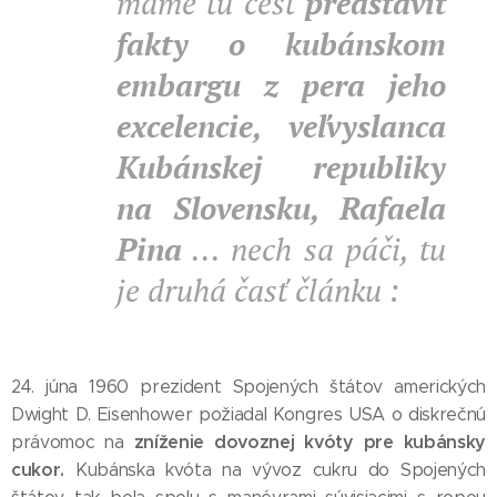
máme tú česť
predstaviť
fakty o kubánskom
embargu z pera jeho
excelencie, veľvyslanca
Kubánskej republiky
na Slovensku, Rafaela
Pina
... nech sa páči, tu
je druhá časť článku :
24. júna 1960 prezident Spojených štátov amerických
Dwight D. Eisenhower požiadal Kongres USA o diskrečnú
zníženie dovoznej kvóty pre kubánsky
právomoc na
cukor.
Kubánska kvóta na vývoz cukru do Spojených