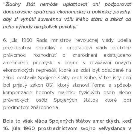
"Žiadny štát nemôže uplatňovať ani podporovať
donucovacie opatrenia ekonomickej a politickej povahy,
aby si vynútil suverénnu vôľu iného štátu a získal od
neho výhody akejkoľvek povahy."
6. júla 1960 Rada ministrov revolučnej vlády udelila
prezidentovi republiky a predsedovi vlády osobitné
právomoci rozhodnúť o znárodnení existujúceho
amerického priemyslu v krajine v očakávaní nových
ekonomických represálií, ktoré sa zdali byť odsúdené na
zánik, postavila Spojené štáty proti Kube. V ten istý deň
bol prijatý zákon 851, ktorý stanovil formu a spôsob
kompenzácie hodnoty majetku fyzických osôb alebo
právnických osôb Spojených štátov, ktoré boli
predmetom znárodnenia.
Bola to však vláda Spojených štátov amerických, keď
16. júla 1960 prostredníctvom svojho veľvyslanca v