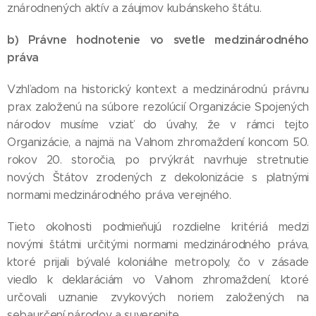
znárodnených aktív a záujmov kubánskeho štátu.
b) Právne hodnotenie vo svetle medzinárodného
práva
Vzhľadom na historický kontext a medzinárodnú právnu
prax založenú na súbore rezolúcií Organizácie Spojených
národov musíme vziať do úvahy, že v rámci tejto
Organizácie, a najmä na Valnom zhromaždení koncom 50.
rokov 20. storočia, po prvýkrát navrhuje stretnutie
nových Štátov zrodených z dekolonizácie s platnými
normami medzinárodného práva verejného.
Tieto okolnosti podmieňujú rozdielne kritériá medzi
novými štátmi určitými normami medzinárodného práva,
ktoré prijali bývalé koloniálne metropoly, čo v zásade
viedlo k deklaráciám vo Valnom zhromaždení, ktoré
určovali uznanie zvykových noriem založených na
sebaurčení národov a suverenite.