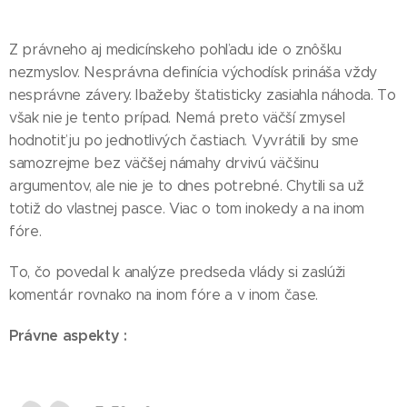
Z právneho aj medicínskeho pohľadu ide o znôšku
nezmyslov. Nesprávna definícia východísk prináša vždy
nesprávne závery. Ibažeby štatisticky zasiahla náhoda. To
však nie je tento prípad. Nemá preto väčší zmysel
hodnotiť ju po jednotlivých častiach. Vyvrátili by sme
samozrejme bez väčšej námahy drvivú väčšinu
argumentov, ale nie je to dnes potrebné. Chytili sa už
totiž do vlastnej pasce. Viac o tom inokedy a na inom
fóre.
To, čo povedal k analýze predseda vlády si zaslúži
komentár rovnako na inom fóre a v inom čase.
Právne aspekty :