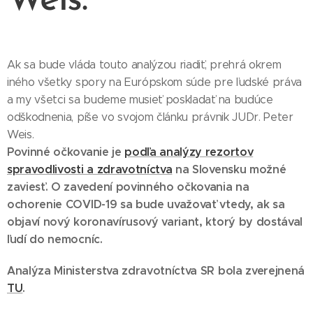
Weis.
Ak sa bude vláda touto analýzou riadiť, prehrá okrem
iného všetky spory na Európskom súde pre ľudské práva
a my všetci sa budeme musieť poskladať na budúce
odškodnenia, píše vo svojom článku právnik JUDr. Peter
Weis.
Povinné očkovanie je
podľa analýzy rezortov
spravodlivosti a zdravotníctva
na Slovensku možné
zaviesť. O zavedení povinného očkovania na
ochorenie COVID-19 sa bude uvažovať vtedy, ak sa
objaví nový koronavírusový variant, ktorý by dostával
ľudí do nemocníc.
Analýza Ministerstva zdravotníctva SR bola zverejnená
TU
.