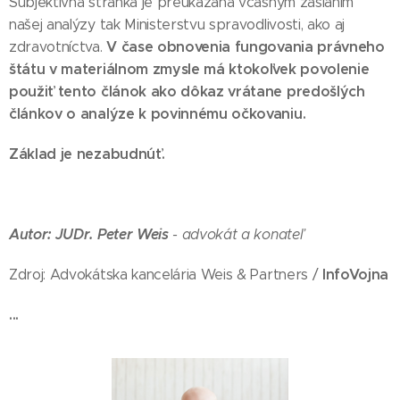
Subjektívna stránka je preukázaná včasným zaslaním
našej analýzy tak Ministerstvu spravodlivosti, ako aj
V čase obnovenia fungovania právneho
zdravotníctva.
štátu v materiálnom zmysle má ktokoľvek povolenie
použiť tento článok ako dôkaz vrátane predošlých
článkov o analýze k povinnému očkovaniu.
Základ je nezabudnúť.
Autor: JUDr. Peter Weis
- advokát a konateľ
InfoVojna
Zdroj: Advokátska kancelária Weis & Partners /
...