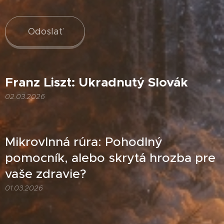
Odoslať
Franz Liszt: Ukradnutý Slovák
02.03.2026
Mikrovlnná rúra: Pohodlný
pomocník, alebo skrytá hrozba pre
vaše zdravie?
01.03.2026