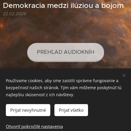
Demokracia medzi ilúziou a bojom
22.02.2026
PREHĽAD AUDIOKNÍH
Používame cookies, aby sme zaistili správne fungovanie a
PREHĽAD PODCASTOV
bezpečnosť našich stránok. Tým vám môžeme poskytnúť tú
najlepšiu skúsenosť z ich návštevy.
Prijať nevyhnutné
Prijať všetko
SVETLO PRE VAŠE POZNANIE
Cookies
Mena
Otvoriť pokročilé nastavenia
EUR €
CZK Kč