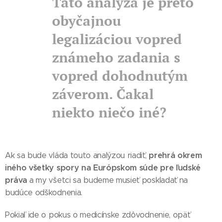
Táto analýza je preto
obyčajnou
legalizáciou vopred
známeho zadania s
vopred dohodnutým
záverom. Čakal
niekto niečo iné?
prehrá okrem
Ak sa bude vláda touto analýzou riadiť,
iného všetky spory na Európskom súde pre ľudské
práva
a my všetci sa budeme musieť poskladať na
budúce odškodnenia.
Pokiaľ ide o pokus o medicínske zdôvodnenie, opäť