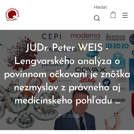
Hľadať
JUDr. Peter WEIS -
Lengvarského analýza o
povinnom očkovaní je znôška
nezmyslov z právneho aj
medicínskeho pohľadu ...
27.01.2022