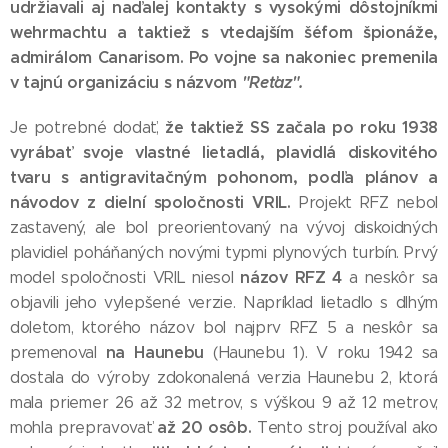
udržiavali aj naďalej kontakty s vysokými dôstojníkmi
wehrmachtu a taktiež s vtedajším šéfom špionáže,
admirálom Canarisom. Po vojne sa nakoniec premenila
v tajnú organizáciu s názvom
"Reťaz".
že taktiež SS začala po roku 1938
Je potrebné dodať,
vyrábať svoje vlastné lietadlá, plavidlá diskovitého
tvaru s antigravitačným pohonom, podľa plánov a
návodov z dielní spoločnosti VRIL.
Projekt RFZ nebol
zastavený, ale bol preorientovaný na vývoj diskoidných
plavidiel poháňaných novými typmi plynových turbín. Prvý
názov RFZ 4
model spoločnosti VRIL niesol
a neskôr sa
objavili jeho vylepšené verzie. Napríklad lietadlo s dlhým
doletom, ktorého názov bol najprv RFZ 5 a neskôr sa
na Haunebu
premenoval
(Haunebu 1). V roku 1942 sa
dostala do výroby zdokonalená verzia Haunebu 2, ktorá
mala priemer 26 až 32 metrov, s výškou 9 až 12 metrov,
až 20 osôb.
mohla prepravovať
Tento stroj používal ako