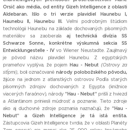
Orsič ako média, od entity Gizeh Intelligence z oblasti
Aldebaran. Išlo o tri verzie plavidiel Haunebu I,
Haunebu II, Haunebu III.
Veľmi podrobným štúdiom
technológii Haunebu na základe dochovaných písomných
aj technická divízia SS
materiálov sa zaoberala
Schwarze Sonne, konkrétne výskumná sekcia SS
Entwicklungestelle - IV
vo Wiener Neustadte. Zaujímavý
je pôvod názvu plavidiel Haunebu. Z egyptských
Hau - Nebut
prameňov vyplýva, že pojem
(Ostrovy za
národy polobožského pôvodu,
stĺpmi),
boli označované
žijúce na jednom z atlanstkých ostrovov. Podľa starých
písomných zdrojov dochovaných z Egypta (knižnice
"Hau - Nebut"
viacerých faraónov), národy
prišli z hviezd
a Atlanťanom priniesli múdrosť a poznanie. Tieto zdroje
"Hau -
ako aj duchovné zdroje poznania naznačujú, že
Nebut" a Gizeh Intelligence je tá istá entita.
Zástupcovia Gizeh Intelligence tvrdia, že v oblasti Planéty