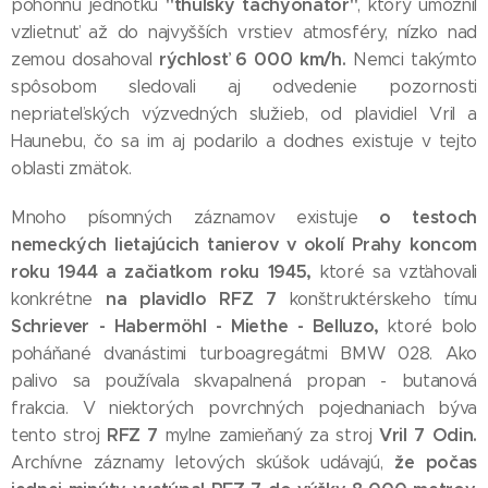
"thulský tachyonátor"
pohonnú jednotku
, ktorý umožnil
vzlietnuť až do najvyšších vrstiev atmosféry, nízko nad
rýchlosť 6 000 km/h.
zemou dosahoval
Nemci takýmto
spôsobom sledovali aj odvedenie pozornosti
nepriateľských výzvedných služieb, od plavidiel Vril a
Haunebu, čo sa im aj podarilo a dodnes existuje v tejto
oblasti zmätok.
o testoch
Mnoho písomných záznamov existuje
nemeckých lietajúcich tanierov v okolí Prahy koncom
roku 1944 a začiatkom roku 1945,
ktoré sa vzťahovali
na plavidlo RFZ 7
konkrétne
konštruktérskeho tímu
Schriever - Habermöhl - Miethe - Belluzo,
ktoré bolo
poháňané dvanástimi turboagregátmi BMW 028. Ako
palivo sa používala skvapalnená propan - butanová
frakcia. V niektorých povrchných pojednaniach býva
RFZ 7
Vril 7 Odin.
tento stroj
mylne zamieňaný za stroj
že počas
Archívne záznamy letových skúšok udávajú,