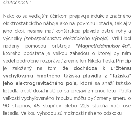
skutočnosti :
Nakoľko sa vedľajším účinkom prejavuje indukcia značného
elektrostatického náboja ako na povrchu lietadla, tak aj v
jeho okolí, nesmie mať konštrukcia plavidla ostré rohy a
výčnelky
(nebezpečenstvo elektrického výboja).
Vril 1 bol
"Magnetfeldimulsor-4a"
riadený pomocou prístroja
,
ktorého podstata je veľkou záhadou, o ktorej by nám
vedel podrobne rozprávať zrejme len Nikola Tesla. Princíp
že dochádza k určitému
je založený na tom,
vychyľovaniu hmotného ťažiska plavidla z "ťažiska"
jeho elektrogravitačného poľa,
ktoré sa snaží ťažisko
lietadla opäť dosiahnuť, čo sa prejaví zmenou letu. Podľa
veľkosti vychyľovaného impulzu môžu byť zmeny smeru o
90 stupňov, 45 stupňov, alebo 22,5 stupňa voči ose
lietadla. Veľkou výhodou sú možnosti náhleho odskoku.