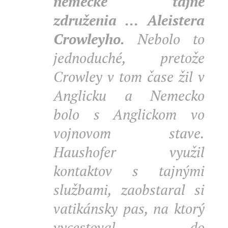
nemecké tajné
združenia ... Aleistera
Crowleyho.
Nebolo to
jednoduché, pretože
Crowley v tom čase žil v
Anglicku a Nemecko
bolo s Anglickom vo
vojnovom stave.
Haushofer využil
kontaktov s tajnými
službami, zaobstaral si
vatikánsky pas, na ktorý
vycestoval do