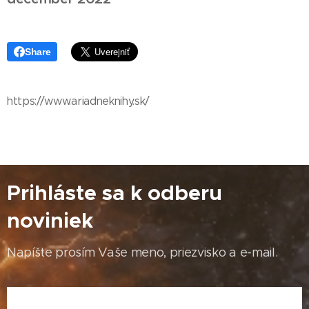
Share
https://www.ariadneknihy.sk/
Prihláste sa k odberu
noviniek
Napíšte prosím Vaše meno, priezvisko a e-mail.