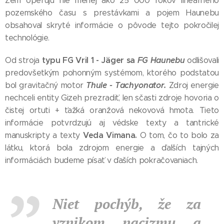
Zem operujú nie menej ako 25 000 rokov lineárneho
pozemského času s prestávkami a pojem Haunebu
obsahoval skryté informácie o pôvode tejto pokročilej
technológie.
typu FG Vril 1 - Jäger sa
FG Haunebu
Od stroja
odlišovali
predovšetkým pohonným systémom, ktorého podstatou
Thule - Tachyonator.
bol gravitačný motor
Zdroj energie
nechceli entity Gizeh prezradiť, len sčasti zdroje hovoria o
čistej ortuti + ťažká oranžová nekovová hmota. Tieto
informácie potvrdzujú aj védske texty a tantrické
Veda Vimana.
manuskripty a texty
O tom, čo to bolo za
látku, ktorá bola zdrojom energie a ďalších tajných
informáciách budeme písať v ďaších pokračovaniach.
Niet pochýb, že za
vznikom nacizmu a