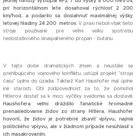
jednej minúty vystúpal RFZ 7 do výšky 8 000 metrov,
pri horizontálnom lete dosahoval rýchlosť 2 200
km/hod. a podarilo sa dosiahnuť maximálnej výšky
letovej hladiny 24 200 metrov.
V praxi neboli však tieto
stroje používané pre veľmi veľkú spotrebu
nedostatkového skvapalneného propan - butánu.
V tejto dobe dramatických zmien a neustále sa
prehlbujúceho vojnového konfliktu, ustúpil projekt "stroja
času" úplne do úzadia. Taktiež Karl Haushofer mal úplne
iné starosti. Cítil zodpovednosť za to, že pomohol
Hitlerovi dostať sa k moci, výčitky svedomia sa dostavili.
Haushofera veľmi dráždilo fanatické hromadné
prenasledovanie židov zo strany Hitlera. Haushofer
hovoril, že židov je potrebné zbaviť vplyvu, najmä
politického vplyvu, ale v žiadnom prípade nesúhlasil s
ich masakrovaním.