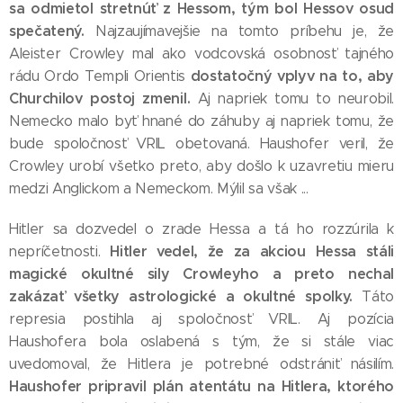
sa odmietol stretnúť z Hessom, tým bol Hessov osud
spečatený.
Najzaujímavejšie na tomto príbehu je, že
Aleister Crowley mal ako vodcovská osobnosť tajného
dostatočný vplyv na to, aby
rádu Ordo Templi Orientis
Churchilov postoj zmenil.
Aj napriek tomu to neurobil.
Nemecko malo byť hnané do záhuby aj napriek tomu, že
bude spoločnosť VRIL obetovaná. Haushofer veril, že
Crowley urobí všetko preto, aby došlo k uzavretiu mieru
medzi Anglickom a Nemeckom. Mýlil sa však ...
Hitler sa dozvedel o zrade Hessa a tá ho rozzúrila k
Hitler vedel, že za akciou Hessa stáli
nepríčetnosti.
magické okultné sily Crowleyho a preto nechal
zakázať všetky astrologické a okultné spolky.
Táto
represia postihla aj spoločnosť VRIL. Aj pozícia
Haushofera bola oslabená s tým, že si stále viac
uvedomoval, že Hitlera je potrebné odstrániť násilím.
Haushofer pripravil plán atentátu na Hitlera, ktorého