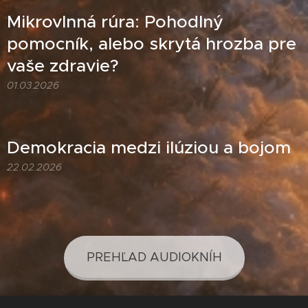
Mikrovlnná rúra: Pohodlný
pomocník, alebo skrytá hrozba pre
vaše zdravie?
01.03.2026
Demokracia medzi ilúziou a bojom
22.02.2026
PREHĽAD AUDIOKNÍH