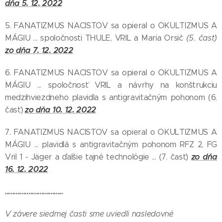
dňa 5. 12. 2022
5. FANATIZMUS NACISTOV sa opieral o OKULTIZMUS A
MÁGIU ... spoločnosti THULE, VRIL a Maria Orsič
(5. časť)
zo dňa 7. 12. 2022
6. FANATIZMUS NACISTOV sa opieral o OKULTIZMUS A
MÁGIU ... spoločnosť VRIL a návrhy na konštrukciu
medzihviezdneho plavidla s antigravitačným pohonom (6.
zo dňa 10. 12. 2022
časť)
7. FANATIZMUS NACISTOV sa opieral o OKULTIZMUS A
MÁGIU ... plavidlá s antigravitačným pohonom RFZ 2, FG
zo dňa
Vril 1 - Jäger a ďalšie tajné technológie ... (7. časť)
16. 12. 2022
................................
V závere siedmej časti sme uviedli nasledovné