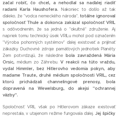
začal robiť, čo chcel, a nehodlal sa naďalej riadiť
radami Karla Haushofera.
Nakoniec to došlo až tak
totálne ignoroval
ďaleko, že "vodca nemeckého národa",
spoločnosť Thule a dokonca zakázal spoločnosť VRIL
s odôvodnením, že sa jedná o "okultné" združenie. Aj
napriek tomu technický úsek VRILu mohol pod označením
"Výroba pohonných systémov" ďalej existovať a prijímať
zákazky. Duchovné zdroje pamäťových jednotiek Planéty
bola zavraždená Mária
Zem potvrdzujú, že následne
Orsic,
V reakcii na túto vraždu,
médium zo Záhrebu.
vydal Himmler, bez Hitlerovho vedomia pokyn, aby
madame Traute, druhé médium spoločnosti VRIL, cez
ktorú prichádzali channelingové prenosy, bola
dopravená na Wewelsburg, do akejsi "ochrannej
väzby".
Spoločnosť VRIL však po Hitlerovom zákaze existovať
Jej špičky
neprestala, v utajenom režime fungovala ďalej.