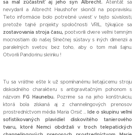
sa mal zúčastniť aj jeho syn Albrecht.
Atentát sa
nevydaril a Albrecht Haushofer skončil na popravisku.
Tieto informácie bolo potrebné uviesť v tejto súvislosti,
pretože tajné projekty spoločnosti VRIL, týkajúce sa
zostavovania stroja času,
pootvorili dvere veľmi temným
mocnostiam do našej Slnečnej sústavy s iných dimenzii a
paralelných svetov, bez toho, aby o tom mali šajnu.
Otvorili Pandorinu skrinku !
Tu sa vráťme ešte k už spomínanému lietajúcemu stroju
diskoidného charakteru s antigravitačným pohonom s
FG Haunebu.
názvom
Pozrime sa na jeho konštrukciu,
ktorá bola získaná aj z channelingových prenosov
Ide o skupinu veľmi
prostredníctvom média Maria Orsič ...
sofistikovaných plavidiel diskovitého tanierového
tvaru, ktoré Nemci obdržali v troch telepatických
channelingových prenosoch prostredníctvom Marie