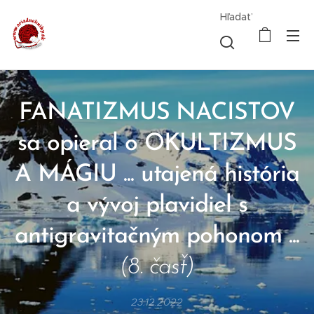
Hľadať
FANATIZMUS NACISTOV
sa opieral o OKULTIZMUS
A MÁGIU ... utajená história
a vývoj plavidiel s
antigravitačným pohonom ...
(8. časť)
23.12.2022